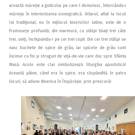
această măreție a goticului pe care‑l domolesc, întorcându‑i
măreția în interiorizarea iconografică. Altarul, aflat la locul
lui tradiţional, nu în mijlocul bisericilor latine, este de o
frumusețe profundă, din marmură, cu stâlpi tăiați trei câte
trei, uniți, închipuindu‑i pe cei trei copii. Din cei trei stâlpi se
nasc buchete de spice de grâu, iar spicele de grâu sunt
încinse cu foi și struguri de viță‑de‑vie care duc spre Sfânta
Masă. Acolo este clar simbolizează liturghia apostolică!
Această pâine, când era în spice, era răspândită în patru
locuri, să adune Biserica în Împărăție, prin prescură!