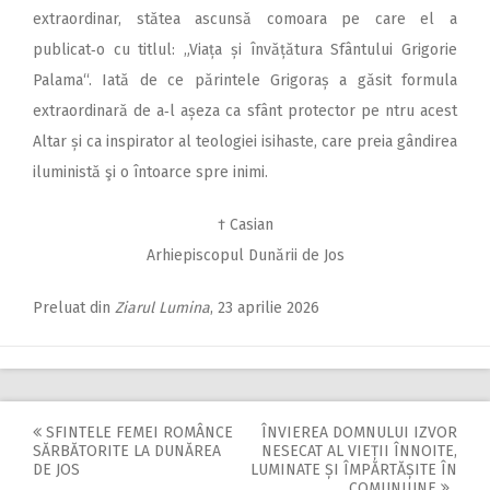
extraordinar, stătea ascunsă comoara pe care el a
publicat‑o cu titlul: „Viața și învățătura Sfântului Grigorie
Palama“. Iată de ce părintele Grigoraș a găsit formula
extraordinară de a‑l așeza ca sfânt protector pe ntru acest
Altar și ca inspirator al teologiei isihaste, care preia gândirea
iluministă şi o ­întoarce spre inimi.
† Casian
Arhiepiscopul Dunării de Jos
Preluat din
Ziarul Lumina
, 23 aprilie 2026
SFINTELE FEMEI ROMÂNCE
ÎNVIEREA DOMNULUI IZVOR
Post
SĂRBĂTORITE LA DUNĂREA
NESECAT AL VIEȚII ÎNNOITE,
DE JOS
LUMINATE ȘI ÎMPĂRTĂȘITE ÎN
COMUNIUNE