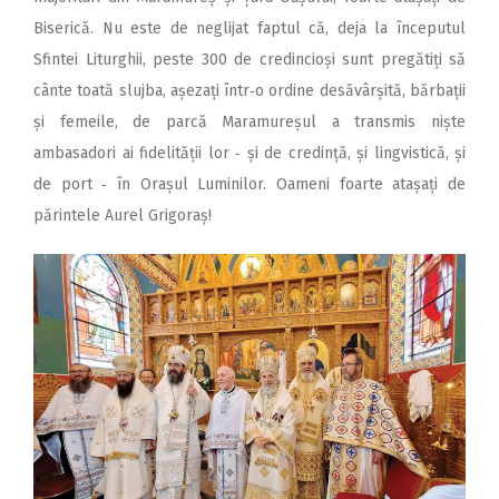
Biserică. Nu este de neglijat faptul că, deja la începutul
Sfintei Liturghii, peste 300 de credincioși sunt pregătiți să
cânte toată slujba, așezați într‑o ordine desăvârșită, bărbații
și femeile, de parcă Maramureșul a transmis niște
ambasadori ai fidelității lor ‑ și de credință, și lingvistică, și
de port ‑ în Orașul Luminilor. Oameni foarte atașați de
părintele Aurel Grigoraș!