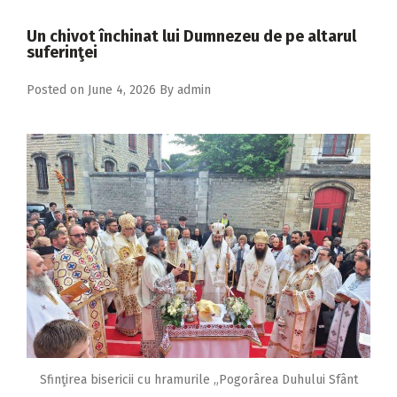
2018
Un chivot închinat lui Dumnezeu de pe altarul
2017
suferinţei
2016
Posted on
June 4, 2026
By
admin
2015
2014
2013
2012
2011
2010
2009
Sfinţirea bisericii cu hramurile „Pogorârea Duhului Sfânt