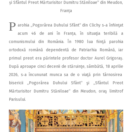
și Sfântul Preot Mărturisitor Dumitru Stăniloae“ din Meudon,
Franța
P
arohia „Pogorârea Duhului Sfânt“ din Clichy s‑a înfiinţat
acum 46 de ani în Franța, în situaţia teribilă a
comunismului din România. În 1980 lua fiinţă parohia
ortodoxă română dependentă de Patriarhia Română, iar
primul preot era părintele profesor doctor Aurel Grigoraș.
După aproape cinci decenii de stăruinţe, sâmbătă, 18 aprilie
2026, s‑a încununat munca sa de o viaţă prin târnosirea
bisericii „Pogorârea Duhului Sfânt“ şi „Sfântul Preot
Mărturisitor Dumitru Stăniloae“ din Meudon, oraş limitrof
Parisului.