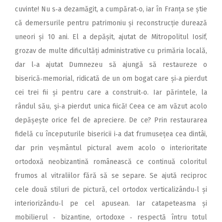
cuvinte! Nu s‑a dezamăgit, a cumpărat‑o, iar în Franța se știe
că demersurile pentru patrimoniu și reconstrucție durează
uneori și 10 ani. El a depășit, ajutat de Mitropolitul Iosif,
grozav de multe dificultăți administrative cu primăria locală,
dar l‑a ajutat Dumnezeu să ajungă să restaureze o
biserică‑memorial, ridicată de un om bogat care și‑a pierdut
cei trei fii și pentru care a construit‑o. Iar părintele, la
rândul său, şi‑a pierdut unica fiică! Ceea ce am văzut acolo
depășește orice fel de apreciere. De ce? Prin restaurarea
fidelă cu începuturile bisericii i‑a dat frumusețea cea dintâi,
dar prin veșmântul pictural avem acolo o interioritate
ortodoxă neobizantină românească ce continuă coloritul
frumos al vitraliilor fără să se separe. Se ajută reciproc
cele două stiluri de pictură, cel ortodox verticalizându‑l și
interiorizându‑l pe cel apusean. Iar catapeteasma și
mobilierul ‑ bizantine, ortodoxe ‑ respectă întru totul