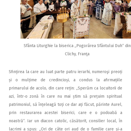
Sfânta Liturghie la biserica „Pogorârea Sfântului Duh“ din
Clichy, Franţa
Sfințirea la care au luat parte patru ierarhi, numeroşi preoți
și o mulțime de credincioși, a condus la afirmațiile
primarului de acolo, din care rețin: „Sperăm ca locuitorii de
azi, într‑o zonă în care nu mai știm să prețuim spiritual
patrimoniul, să înțeleagă toți ce dar ați făcut, părinte Aurel,
prin restaurarea acestei biserici, care e o podoabă a
noastră“. Iar un diacon catolic, căsătorit, consilier local, în
lacrimi a spus: „Ori de câte ori aud de o familie care ­­și‑a