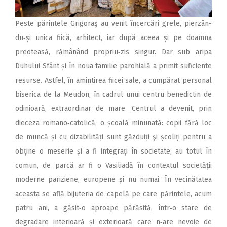
Peste părintele Grigoraş au venit încercări grele, pier­zân­
du‑și unica fiică, arhitect, iar după aceea și pe doamna
preoteasă, rămânând propriu‑zis singur. Dar sub aripa
Duhului Sfânt și în noua familie parohială a primit suficiente
resurse. Astfel, în amintirea fiicei sale, a cumpărat personal
biserica de la Meudon, în cadrul unui centru benedictin de
odinioară, extraordinar de mare. Centrul a devenit, prin
dieceza romano‑catolică, o școală minunată: copii fără loc
de muncă și cu dizabilități sunt găzduiți şi școliți pentru a
obține o meserie și a fi integrați în societate; au totul în
comun, de parcă ar fi o Vasiliadă în contextul societății
moderne pariziene, europene și nu numai. În vecinătatea
aceasta se află bijuteria de capelă pe care părintele, acum
patru ani, a găsit‑o aproape părăsită, într‑o stare de
degradare interioară și exterioară care n‑are nevoie de