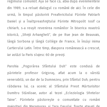
regimului comunist. Așa se face că, abia după evenimentele
din 1989, s‑a reluat dialogul cu românii de aici. În cele din
urmă, în timpul păstoririi Preafericitului Părinte Patriarh
Daniel și a Înaltpreasfinţitului Părinte Mitropolit Iosif ca
chiriarh, s‑a reușit revenirea românilor în biserica noastră
istorică, „Sfinții Arhangheli“, de pe Rue Jean de Beauvais,
lângã Sorbona și lângã Collège de France, în însăși inima
Cartierului Latin. Între timp, diaspora româneascã a crescut,
iar astăzi la Paris slujesc 60 de preoți.
Parohia „Pogorâ­rea Sfântului Duh“ este condusă de
părintele profesor Grigoraş, aflat acum la o vârstă
venerabilă, un dar de la Dumnezeu, prin Sfântul Duh, pentru
răbdarea lui, ca ucenic al Sfântului Preot Mărturisitor
Dumitru Stăniloae, autor al tezei „Ecleziologia Sfintelor
Taine“. Părintele păstorește o comunitate cu români
majoritari din Maramureș și Țara Oașului, foarte atașați de