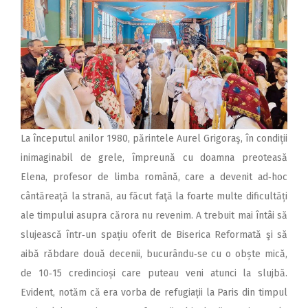
La începutul anilor 1980, pă­rintele Aurel Grigoraş, în con­­diții
inimaginabil de grele, împreună cu doamna preoteasă
Elena, profesor de limba ro­mână, care a devenit ad‑hoc
cântăreață la strană, au făcut faţă la foarte multe dificultăți
ale timpului asupra cărora nu revenim. A trebuit mai întâi să
slujească într‑un spațiu oferit de Biserica Reformată şi să
aibă răbdare două decenii, bucurându‑se cu o obște mică,
de 10‑15 credincioși care puteau veni atunci la slujbă.
Evident, notăm că era vorba de refugiații la Paris din timpul