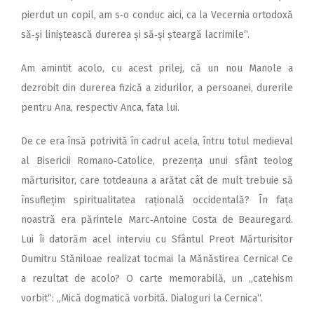
pierdut un copil, am s‑o conduc aici, ca la Vecernia ortodoxă
să‑și liniștească durerea și să‑și șteargă lacrimile“.
Am amintit acolo, cu acest prilej, că un nou Manole a
dezrobit din durerea fizică a zidurilor, a persoanei, durerile
pentru Ana, respectiv Anca, fata lui.
De ce era însă potrivită în cadrul acela, întru totul medieval
al Bisericii Romano‑Catolice, prezența unui sfânt teolog
mărturisitor, care totdeauna a arătat cât de mult trebuie să
însuflețim spiritualitatea rațională occidentală? În fața
noastră era părintele Marc‑Antoine Costa de Beauregard.
Lui îi datorăm acel interviu cu Sfântul Preot Mărturisitor
Dumitru Stăniloae realizat tocmai la Mănăstirea Cernica! Ce
a rezultat de acolo? O carte memorabilă, un „catehism
vorbit“: „Mică dogmatică vorbită. Dialoguri la Cernica“.