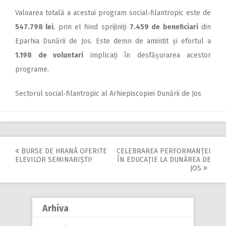
Valoarea totală a acestui program social‑filantropic este de
547.798 lei
, prin el fiind sprijiniţi
7.459 de beneficiari
din
Eparhia Dunării de Jos. Este demn de amintit și efortul a
1.198 de voluntari
implicați în desfășurarea acestor
programe.
Sectorul social‑filantropic al Arhiepiscopiei Dunării de Jos
BURSE DE HRANĂ OFERITE
CELEBRAREA PERFORMANȚEI
Post
ELEVILOR SEMINARIȘTI!
ÎN EDUCAȚIE LA DUNĂREA DE
JOS
navigation
Arhiva