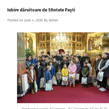
2018
Iubire dăruitoare de Sfintele Paști
2017
Posted on
June 4, 2026
By
admin
2016
2015
2014
2013
2012
2011
2010
2009