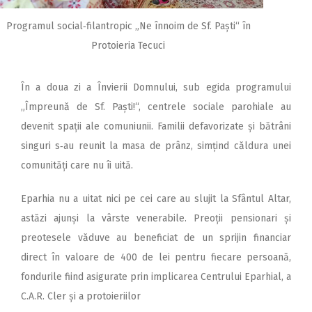
Programul social‑filantropic „Ne înnoim de Sf. Paști“ în
Protoieria Tecuci
În a doua zi a Învierii Domnului, sub egida programului
„Împreună de Sf. Paști!“, centrele sociale parohiale au
devenit spații ale comuniunii. Familii defavorizate și bătrâni
singuri s‑au reunit la masa de prânz, simțind căldura unei
comunități care nu îi uită.
Eparhia nu a uitat nici pe cei care au slujit la Sfântul Altar,
astăzi ajunși la vârste venerabile. Preoții pensionari și
preotesele văduve au beneficiat de un sprijin financiar
direct în valoare de 400 de lei pentru fiecare persoană,
fondurile fiind asigurate prin implicarea Centrului Eparhial, a
C.A.R. Cler și a protoieriilor