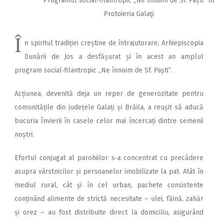
Programul social‑filantropic „Ne înnoim de Sf. Paști“ în
Protoieria Galaţi
Î
n spiritul tradiției creș­tine de întrajutorare, Ar­hiepis­copia
Dunării de Jos a desfășurat și în acest an amplul
program social‑filantropic „Ne înnoim de Sf. Paști“.
Acțiunea, devenită deja un reper de generozitate pentru
comunitățile din județele Galați și Brăila, a reușit să aducă
bucuria Învierii în casele celor mai încercați dintre semenii
noștri.
Efortul conjugat al parohiilor s‑a concentrat cu precădere
asupra vârstnicilor și persoanelor imobilizate la pat. Atât în
mediul rural, cât și în cel urban, pachete consistente
conținând alimente de strictă necesitate – ulei, făină, zahăr
și orez – au fost distribuite direct la domiciliu, asigurând