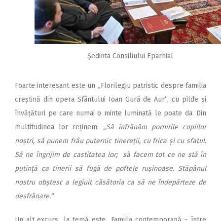
Şedinta Consiliului Eparhial
Foarte interesant este un „Florilegiu patristic despre familia
creștină din opera Sfântului Ioan Gură de Aur“, cu pilde și
învățături pe care numai o minte luminată le poate da. Din
multitudinea lor reținem:
„Să înfrânăm pornirile copiilor
noștri, să punem frâu puternic tinereții, cu frica și cu sfatul.
Să ne îngrijim de castitatea lor; să facem tot ce ne stă în
putință ca tinerii să fugă de poftele rușinoase. Stăpânul
nostru obștesc a legiuit căsătoria ca să ne îndepărteze de
desfrânare.“
Un alt excurs la temă este „Familia contemporană – între