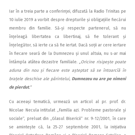
Iar în a treia parte a con­ferinței, difuzată la Radio Trinitas pe
10 iulie 2019 a vorbit despre drepturile și obligațiile fiecărui
membru din familie. Să‑și respecte partenerul, să nu
înțeleagă libertatea ca libertinaj, să fie tolerant și
înțelegător, să ierte ca să fie iertat. Dacă soții ar cere iertare
în fiecare seară de la Dumnezeu și unul altuia, nu s‑ar mai
întâmpla atâtea dezastre familiale.
„Oricine risipește poate
aduna din nou și fiecare este așteptat să se întoarcîă în
brațele deschise ale părintelui,
Dumnezeu nu are pe nimeni
de pierdut
.“
Cu aceeași tematică, urmează un articol al pr. prof. dr.
Nicolae Necula intitulat „Familia azi. Probleme pastorale și
sociale“, preluat din „Glasul Bisericii“ nr. 9‑12/2001, în care
se amintește că, la 25‑27 septembrie 2001, la inițiativa