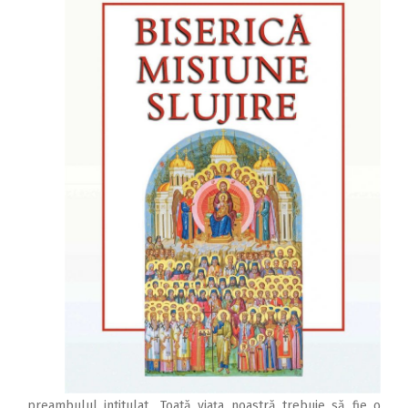
preambulul intitulat „Toată viața noastră trebuie să fie o