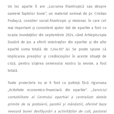
Un loc aparte îl are „Lucrarea filantropică sau despre
oamenii faptelor bune“, un material semnat de pr. Cristian
Podașcă, consilier social‑filantropic și misionar, în care cel
mai important și consistent ajutor dat de eparhie a fost cu
ocazia inundațiilor din septembrie 2024, când Arhiepiscopia
Dunării de jos a oferit sinistraților din eparhie și din alte
eparhii suma totală de
1.244.107 lei
. Se poate spune că
implicarea preoților și credincioșilor în aceste situații de
criză, pentru slujirea semenului nostru la nevoie, a fost
totală.
Toate proiectele nu ar fi fost cu putință fără riguroasa
„Activitate economico‑financiară din eparhie“. „
Serviciul
contabilitate al Centrului eparhial a centralizat datele
primite de la protoierii, parohii și mănăstiri, oferind baza
neesară bunei desfășurări a activităților de cult, pastoral