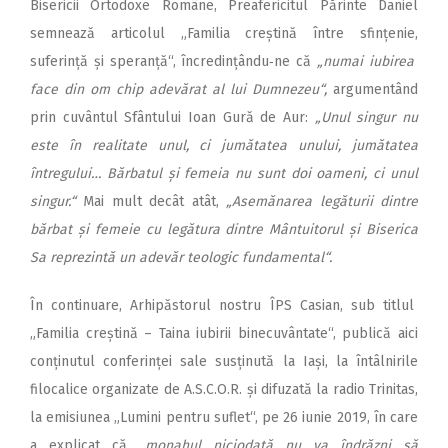
Bisericii Ortodoxe Române, Preafericitul Părinte Daniel
semnează articolul „Familia creștină între sfințenie,
suferință și speranță“, încredințându‑ne că
„numai iubirea
face din om chip adevărat al lui Dumnezeu“,
argumentând
prin cuvântul Sfântului Ioan Gură de Aur:
„Unul singur nu
este în realitate unul, ci jumătatea unului, jumătatea
întregului… Bărbatul și femeia nu sunt doi oameni, ci unul
singur.“
Mai mult decât atât,
„Asemănarea legăturii dintre
bărbat și femeie cu legătura dintre Mântuitorul și Biserica
Sa reprezintă un adevăr teologic fundamental“.
În continuare, Arhipăstorul nostru ÎPS Casian, sub titlul
„Familia creștină – Taina iubirii binecuvântate“, publică aici
conținutul conferinței sale susținută la Iași, la întâlnirile
filocalice organizate de A.S.C.O.R. și difuzată la radio Trinitas,
la emisiunea „Lumini pentru suflet“, pe 26 iunie 2019, în care
a explicat că
„monahul niciodată nu va îndrăzni să