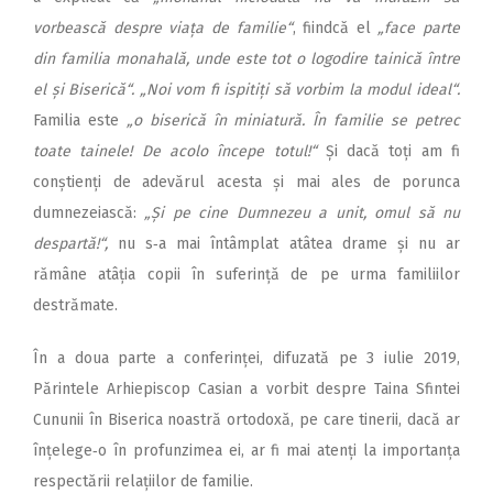
vorbească despre viața de familie“
, fiindcă el
„face parte
din familia monahală, unde este tot o logodire tainică între
el și Biserică“.
„Noi vom fi ispitiți să vorbim la modul ideal“.
Familia este
„o biserică în miniatură. În familie se petrec
toate tainele! De acolo începe totul!“
Și dacă toți am fi
conștienți de adevărul acesta și mai ales de porunca
dumnezeiască:
„Și pe cine Dumnezeu a unit, omul să nu
despartă!“,
nu s‑a mai întâmplat atâtea drame și nu ar
rămâne atâția copii în suferință de pe urma familiilor
destrămate.
În a doua parte a conferinței, difuzată pe 3 iulie 2019,
Părintele Arhiepiscop Casian a vorbit despre Taina Sfintei
Cununii în Biserica noastră ortodoxă, pe care tinerii, dacă ar
înțelege‑o în profunzimea ei, ar fi mai atenți la importanța
respectării relațiilor de familie.