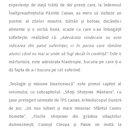
experiențe de viață trăită de doi preoți care, la îndemnul
Înaltpreasfințitului Părinte Casian, au mers să viziteze un
pustnic al zilelor noastre, bătrân și bolnav, ducându‑i
alimente și o vorbă bună, ocazie cu care s‑au îmbogățit
sufletește, realizând că:
„Adevărata vindecare nu este
ridicarea din patul suferinței, ci în pacea care rămâne
atunci când nu mai ai unde să fugi decât în credință“.
Este o
mărturisire, este adevărata filantropie, bucuria pe care ți‑o
dă fapta de a‑l bucura pe cel suferind.
„Teologie și misiune bisericească“ este primul capitol al
volumului, cu subcapitolul: „Sfinți. Sfințenie. Mântuire“, cu
șase prelegeri semnate de ÎPS Casian, Arhieăiscopul Dunării
de Jos: „Un nou isihast și mare misionar: Sfântul Cuvios
Dometie“, „Florile sfințeniei din grădina sihaștrilor
dumnezeiești, Cuvioșii Cleopa și Paisie ne invită la