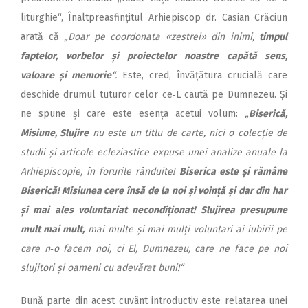
liturghie“, Înaltpreasfințitul Arhiepiscop dr. Casian Crăciun
arată că
„Doar pe coordonata «zestrei» din inimi,
timpul
fap­telor, vorbelor și pro­iectelor noastre capătă sens,
valoare și memorie
“.
Este, cred, învățătura crucială care
deschide drumul tuturor celor ce‑L caută pe Dumnezeu. Și
ne spune și care este esența acetui volum:
„
Biserică,
Misiune, Slujire
nu este un titlu de carte, nici o colecție de
studii și articole ecleziastice expuse unei analize anuale la
Arhiepiscopie, în forurile rânduite!
Biserica este și rămâne
Biserică! Misiunea cere însă de la noi și voință și dar din har
și mai ales voluntariat necondiționat! Slujirea presupune
mult mai mult,
mai multe și mai mulți voluntari ai iubirii pe
care n‑o facem noi, ci El, Dumnezeu, care ne face pe noi
slujitori și oameni cu adevărat buni!“
Bună parte din acest cuvânt introductiv este relatarea unei