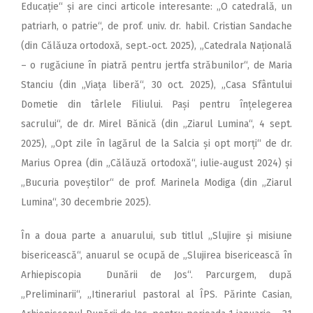
Educație“ și are cinci articole interesante: „O catedrală, un
patriarh, o patrie“, de prof. univ. dr. habil. Cristian Sandache
(din Călăuza ortodoxă, sept.‑oct. 2025), „Catedrala Națională
– o rugăciune în piatră pentru jertfa străbunilor“, de Maria
Stanciu (din „Viața liberă“, 30 oct. 2025), „Casa Sfântului
Dometie din târlele Filiului. Pași pentru înțelegerea
sacrului“, de dr. Mirel Bănică (din „Ziarul Lumina“, 4 sept.
2025), „Opt zile în lagărul de la Salcia și opt morți“ de dr.
Marius Oprea (din „Călăuză ortodoxă“, iulie‑august 2024) și
„Bucuria poveștilor“ de prof. Marinela Modiga (din „Ziarul
Lumina“, 30 decembrie 2025).
În a doua parte a anuarului, sub titlul „Slujire și misiune
bisericească“, anuarul se ocupă de „Slujirea bisericească în
Arhiepiscopia Dunării de Jos“. Parcurgem, după
„Preliminarii“, „Itinerariul pastoral al ÎPS. Părinte Casian,