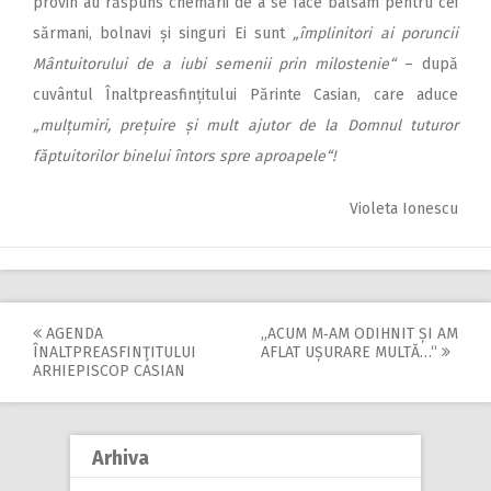
provin au răspuns chemării de a se face balsam pentru cei
sărmani, bolnavi și singuri Ei sunt
„împlinitori ai poruncii
Mântuitorului de a iubi semenii prin milostenie“
– după
cuvântul Înaltpreasfințitului Părinte Casian, care aduce
„mulțumiri, prețuire și mult ajutor de la Domnul tuturor
făptuitorilor binelui întors spre aproapele“!
Violeta Ionescu
AGENDA
„ACUM M‑AM ODIHNIT ȘI AM
Post
ÎNALTPREASFINŢITULUI
AFLAT UȘURARE MULTĂ…“
ARHIEPISCOP CASIAN
navigation
Arhiva