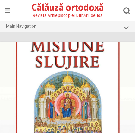
Skip
Călăuză ortodoxă
to
content
Revista Arhiepiscopiei Dunării de Jos
Main Navigation
Prima pagină
2026
2025
2024
2023
2022
2021
2020
2019