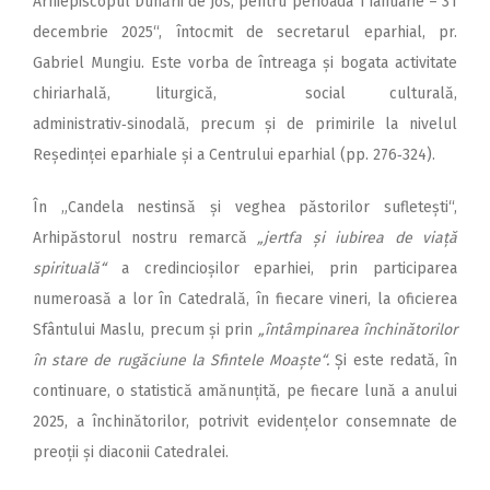
Arhiepiscopul Dunării de Jos, pentru perioada 1 ianuarie – 31
decembrie 2025“, întocmit de secretarul eparhial, pr.
Gabriel Mungiu. Este vorba de întreaga și bogata activitate
chiriarhală, liturgică, social culturală,
administrativ‑sinodală, precum și de primirile la nivelul
Reședinței eparhiale și a Centrului eparhial (pp. 276‑324).
În „Candela nestinsă și veghea păstorilor sufletești“,
Arhipăstorul nostru remarcă
„jertfa și iubirea de viață
spirituală“
a credincioșilor eparhiei, prin participarea
numeroasă a lor în Catedrală, în fiecare vineri, la oficierea
Sfântului Maslu, precum și prin
„întâmpinarea închinătorilor
în stare de rugăciune la Sfintele Moaște“.
Și este redată, în
continuare, o statistică amănunțită, pe fiecare lună a anului
2025, a închinătorilor, potrivit evidențelor consemnate de
preoții și diaconii Catedralei.