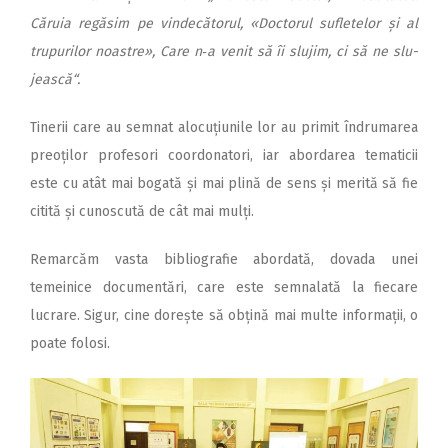
Căruia regăsim pe vindecătorul, «Doctorul sufletelor și al
trupurilor noastre»,
Care n‑a venit să îi slujim, ci să ne slu­
jească“.
Tinerii care au semnat alo­cuțiunile lor au primit îndrumarea
preoților profesori coordonatori, iar abordarea tematicii
este cu atât mai bogată și mai plină de sens și merită să fie
citită și cunoscută de cât mai mulți.
Remarcăm vasta bibliografie abordată, dovada unei
temeinice documentări, care este semnalată la fiecare
lucrare. Sigur, cine dorește să obțină mai multe informații, o
poate folosi.