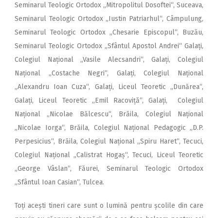
Seminarul Teologic Ortodox „Mitropolitul Dosoftei“, Suceava,
Seminarul Teologic Ortodox „Iustin Patriarhul“, Câmpulung,
Seminarul Teologic Ortodox „Chesarie Episcopul“, Buzău,
Seminarul Teologic Ortodox „Sfântul Apostol Andrei“ Galați,
Colegiul Național „Vasile Alecsandri“, Galați, Colegiul
Național „Costache Negri“, Galați, Colegiul Național
„Alexandru Ioan Cuza“, Galați, Liceul Teoretic „Dunărea“,
Galați, Liceul Teoretic „Emil Racoviță“, Galați, Colegiul
Național „Nicolae Bălcescu“, Brăila, Colegiul Național
„Nicolae Iorga“, Brăila, Colegiul Național Pedagogic „D.P.
Perpesicius“, Brăila, Colegiul Național „Spiru Haret“, Tecuci,
Colegiul Național „Calistrat Hogaș“, Tecuci, Liceul Teoretic
„George Vâslan“, Făurei, Seminarul Teologic Ortodox
„Sfântul Ioan Casian“, Tulcea.
Toți acești tineri care sunt o lumină pentru școlile din care