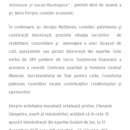
misionare și social‑filantropice“ ‑
potrivit dării de seamă a
pr. Nelu Perțea, conslier economic.
În continuare, pr. Horațiu Moldovan, consilier patrimoniu și
construcții bisericești, prezintă situația lucrărilor de
reabilitare, consolidare și amenajare a unor lăcașuri de
cult, așezăminte sau picturi bisericești din eparhie. Este
vorba de 289 șantiere de lucru. Susținerea financiară a
acestora a revenit: Centrului eparhial și Fondului Central
Misionar, Secretariatului de Stat pentru culte, Consiliului
județean, Con­siliilor locale, contribuțiilor credin­cio­șilor și
sponsorilor.
Despre activitatea monahală relatează protos. Chesarie
Sâmpetru, exarh al mănăstirilor, arătând că în cele 15
așezări mănăstirești din eparhia Dunării de Jos, la 31