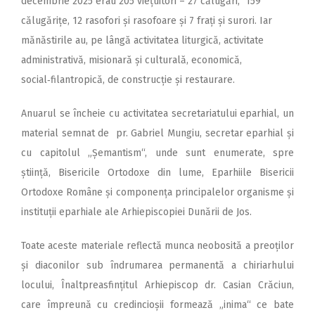
decembrie 2025 erau 205 viețuitori – 27 călugări, 159
călugărițe, 12 rasofori și rasofoare și 7 frați și surori. Iar
mănăstirile au, pe lângă activitatea liturgică, activitate
administrativă, misionară și culturală, economică,
social‑filantropică, de construcție și restaurare.
Anuarul se încheie cu activitatea secretariatului eparhial, un
material semnat de pr. Gabriel Mungiu, secretar eparhial și
cu capitolul „Șemantism“, unde sunt enumerate, spre
știință, Bisericile Ortodoxe din lume, Eparhiile Bisericii
Ortodoxe Române și componența principalelor organisme și
instituții eparhiale ale Arhiepiscopiei Dunării de Jos.
Toate aceste materiale reflectă munca neobosită a preoților
și diaconilor sub îndrumarea permanentă a chiriarhului
locului, Înaltpreasfințitul Arhiepiscop dr. Casian Crăciun,
care împreună cu credincioșii formează „inima“ ce bate