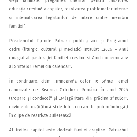
vieții familiale: pregătirea tinerilor pentru căsătorie,
educația creștină a copiilor, rezolvarea problemelor interne
și intensificarea legăturilor de iubire dintre membrii
familiei“.
Preafericitul Părinte Patriarh publică aici și Programul
cadru (liturgic, cultural și mediatic) intitulat „2026 – Anul
omagial al pastorației familiei creștine și Anul comemorativ
al Sfintelor Femei din calendar“.
În continuare, citim „Imnografia celor 16 Sfinte Femei
canonizate de Biserica Ortodoxă Română în anul 2025
(tropare și condace)“ și „Mărgăritare din grădina sfinților“,
cuvinte de învățătură și de folos cu care le putem îmbogăți
în clipe de restriște sufletească.
Al treilea capitol este dedicat familei creștine. Patriarhul