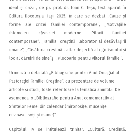
ideal și criză“, de pr. prof. dr. Ioan C. Teșu, text apărut în
Editura Doxologia, Iași, 2025, în care se dezbat „Cauze și
forme ale crizei familiei contemporane“, „Motivațiile
întemeierii căsniciei moderne. Pilonii familiei
contemporane“, „Familia creștină, laborator al desăvârșirii
umane“, „Căsătoria creștină ‑ altar de jertfă al egolismului și
loc al dăruirii de sine“și „Pledoarie pentru viitorul familiei“.
Urmează o detailată „Bibliografie pentru Anul Omagial al
Pastorației Familiei Creștine“, cu prezentare de volume,
articole și studii, toate referitoare la tematica amintită. De
asemenea, o „Bibliografie pentru Anul comemorativ al
Sfintelor Femei din calendar (mironosițe, mucenițe,
cuvioase, soții și mame)“.
Capitolul IV se intitulează trinitar: „Cultură. Credință.