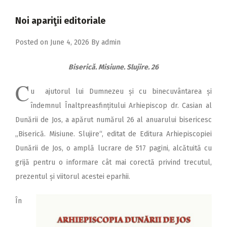
2018
Noi apariţii editoriale
2017
Posted on
June 4, 2026
By
admin
2016
2015
Biserică. Misiune. Slujire. 26
2014
C
u ajutorul lui Dumnezeu și cu binecuvântarea și
2013
îndemnul Înaltpreasfințitului Arhiepiscop dr. Casian al
2012
Dunării de Jos, a apărut numărul 26 al anuarului bisericesc
„Biserică. Misiune. Slujire“, editat de Editura Arhiepiscopiei
2011
Dunării de Jos, o amplă lucrare de 517 pagini, alcătuită cu
2010
grijă pentru o informare cât mai corectă privind trecutul,
2009
prezentul și viitorul acestei eparhii.
În