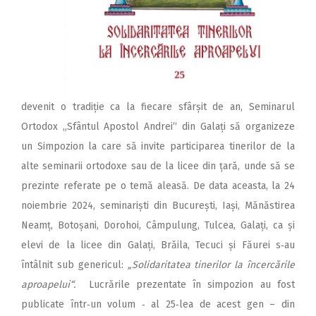
devenit o tradiție ca la fiecare sfârșit de an, Seminarul
Ortodox „Sfântul Apostol Andrei“ din Galați să organizeze
un Simpozion la care să invite participarea tinerilor de la
alte seminarii ortodoxe sau de la licee din țară, unde să se
prezinte referate pe o temă aleasă. De data aceasta, la 24
noiembrie 2024, seminariști din București, Iași, Mănăstirea
Neamț, Botoșani, Dorohoi, Câmpulung, Tulcea, Galați, ca și
elevi de la licee din Galați, Brăila, Tecuci și Făurei s‑au
întâlnit sub genericul:
„Solidaritatea tinerilor la încercările
aproapelui“.
Lucrările prezentate în simpozion au fost
publicate într‑un volum ‑ al 25‑lea de acest gen – din