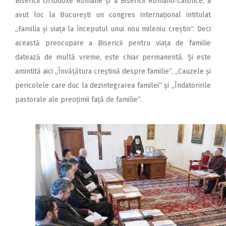
Bisericii Ortodoxe Române și a Bisericii Romano‑Catolice, a
avut loc la București un congres internațional intitulat
„Familia și viața la începutul unui nou mileniu creștin“. Deci
această preocupare a Bisericii pentru viața de familie
datează de multă vreme, este chiar permanentă. Și este
amintită aici „Învățătura creștină despre familie“, „Cauzele și
pericolele care duc la dezintegrarea familei“ și „Îndatoririle
pastorale ale preoțimii față de familie“.