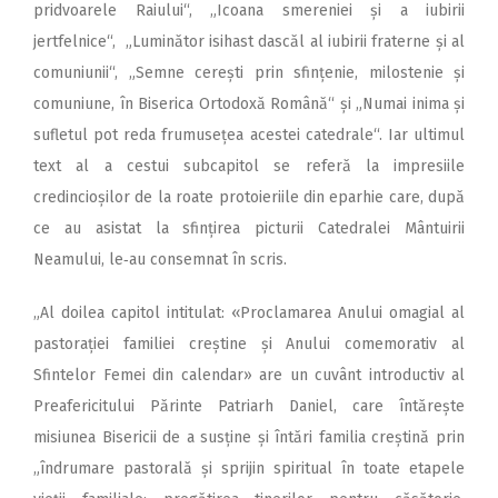
pridvoarele Raiului“, „Icoana smereniei și a iubirii
jertfelnice“, „Luminător isihast dascăl al iubirii fraterne și al
comuniunii“, „Semne cerești prin sfințenie, milostenie și
comuniune, în Biserica Ortodoxă Română“ și „Numai inima și
sufletul pot reda frumusețea acestei catedrale“. Iar ultimul
text al a cestui subcapitol se referă la impresiile
credincioșilor de la roate protoieriile din eparhie care, după
ce au asistat la sfințirea picturii Catedralei Mântuirii
Neamului, le‑au consemnat în scris.
„Al doilea capitol intitulat: «Proclamarea Anului omagial al
pastorației familiei creștine și Anului comemorativ al
Sfintelor Femei din calendar» are un cuvânt introductiv al
Preafericitului Părinte Patriarh Daniel, care întărește
misiunea Bisericii de a susține și întări familia creștină prin
„îndrumare pastorală și sprijin spiritual în toate etapele