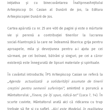
inițiativa și cu binecuvântarea Înaltpreasfințitului
Arhiepiscop Dr. Casian al Dunării de jos, la Editura
Arhiepiscopiei Dunării de Jos.
Cartea apărută cu nr. 25 are 400 de pagini și este o mărturie
vie și perenă a contribuției tinerilor la lucrarea
social‑filantropică la care ne îndeamnă Biserica: grija pentru
aproapele, mila și devoțiunea pentru a‑i ajuta pe cei
sărmani, pe cei bolnavi, bătrâni și singuri, pe cei a căror
existență este înnegurată de lipsuri materiale și spirituale.
În cuvântul introductiv, ÎPS Arhiepiscop Casian se referă la
„Agenda actualizată a solidarității asumate de tinerii
creștini pentru semenii suferinței“,
amintind o poruncă a
Mântuitorului
: „Tinere, ție îți spun, ridică‑te!“
(Luca 7, 14). În
scurte cuvinte, Mântuitorul arată aici că ridicarea cu trup
trebuie să fie și cu suflet.
„Aici este Modelul, în realitatea