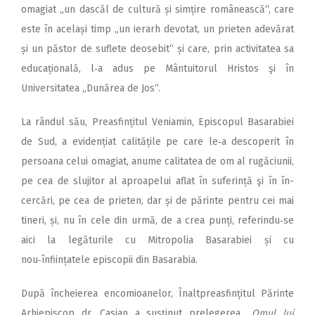
omagiat „un dascăl de cultură și simțire românească“, care
este în același timp „un ierarh devotat, un prieten adevărat
și un păstor de suflete deosebit“ și care, prin activitatea sa
educațională, l‑a adus pe Mântuitorul Hristos şi în
Universitatea „Dunărea de Jos“.
La rândul său, Preasfințitul Veniamin, Episcopul Basarabiei
de Sud, a evidențiat calitățile pe care le‑a descoperit în
persoana celui omagiat, anume calitatea de om al rugăciunii,
pe cea de slujitor al aproapelui aflat în suferință şi în în­
cercări, pe cea de prieten, dar și de părinte pentru cei mai
tineri, și, nu în cele din urmă, de a crea punți, referindu‑se
aici la legăturile cu Mitropolia Basarabiei și cu
nou‑înființatele epis­copii din Basarabia.
După încheierea encomioanelor, Înaltpreasfințitul Părinte
Arhiepiscop dr. Casian a susținut prelegerea „
Omul lui