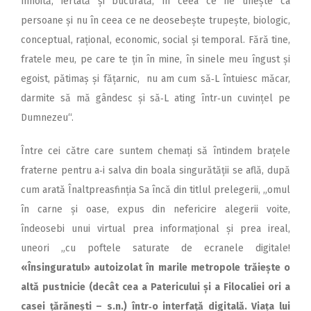
înnoită, iertată și bucurată, în ceea ce ne unește ca
persoane și nu în ceea ce ne deosebește trupește, biologic,
conceptual, rațional, economic, social și temporal. Fără tine,
fratele meu, pe care te țin în mine, în sinele meu îngust și
egoist, pătimaș și fățarnic, nu am cum să‑L întuiesc măcar,
darmite să mă gândesc și să‑L ating într‑un cuvințel pe
Dumnezeu“.
Între cei către care suntem chemați să întindem brațele
fraterne pentru a‑i salva din boala singurătății se află, după
cum arată Înaltpreasfinția Sa încă din titlul prelegerii, „omul
în carne și oase, expus din nefericire alegerii voite,
îndeosebi unui virtual prea informațional și prea ireal,
uneori „cu poftele saturate de ecranele digitale!
«Însinguratul» autoizolat în marile metropole trăiește o
altă pustnicie (decât cea a Patericului și a Filocaliei ori a
casei țărănești – s.n.) într‑o interfață digitală. Viața lui