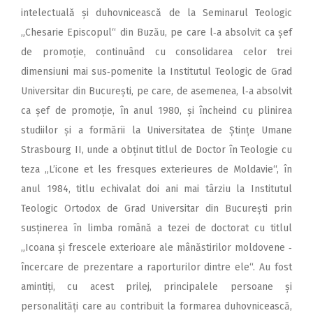
intelectuală și duhovnicească de la Seminarul Teologic
„Chesarie Episcopul“ din Bu­zău, pe care l‑a absolvit ca șef
de promoție, continuând cu consolidarea celor trei
dimensiuni mai sus‑pomenite la Institutul Teologic de Grad
Universitar din București, pe care, de asemenea, l‑a absolvit
ca șef de promoție, în anul 1980, și încheind cu plinirea
studiilor și a formării la Universitatea de Ștințe Umane
Strasbourg II, unde a obținut titlul de Doctor în Teologie cu
teza „L’icone et les fresques exterieures de Moldavie“, în
anul 1984, titlu echivalat doi ani mai târziu la Institutul
Teologic Ortodox de Grad Universitar din București prin
susținerea în limba română a tezei de doctorat cu titlul
„Icoana și frescele exterioare ale mânăstirilor moldovene ‑
încercare de prezentare a raporturilor dintre ele“. Au fost
amintiți, cu acest prilej, principalele persoane și
personalități care au contribuit la formarea duhovnicească,