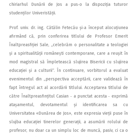
chiriarhul Dunării de Jos a pus‑o la dispoziția tuturor
studenților Univeristății.
Prof. univ. dr. ing. Cătălin Fe­tecău și‑a început alocuțiunea
afirmând că, prin conferirea titlului de Profesor Emerit
Înaltpreasfiției Sale, „celebrăm o personalitate a teologiei
și a spi­ritualității românești contemporane, care a reușit în
mod magistral să împletească slujirea Bisericii cu slujirea
educației și a culturii“. În continuare, vorbitorul a evaluat
evenimentul din „perspectiva acceptării, care validează în
fapt întregul act al acordării titlului. Acceptarea titlului de
către Înaltpreasfințitul Casian ‑ a punctat acesta ‑ exprimă
atașamentul, devotamentul și identificarea sa cu
Universitatea «Dunărea de Jos», este expresia vieții puse în
slujba educației tinerelor generații, a asumării rolului de
profesor, nu doar ca un simplu loc de muncă, pasiv, ci ca o