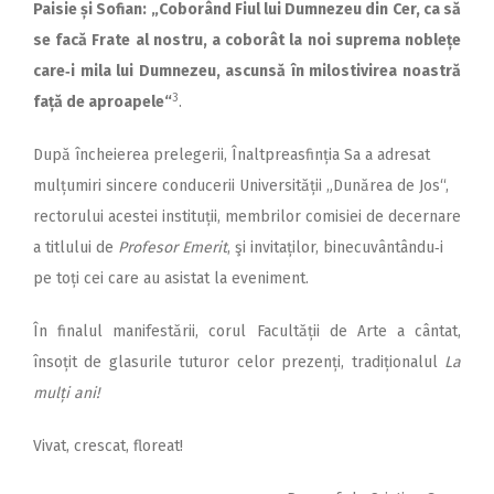
Paisie și Sofian: „Coborând Fiul lui Dumnezeu din Cer, ca să
se facă Frate al nostru, a coborât la noi suprema noblețe
care‑i mila lui Dumnezeu, ascunsă în milostivirea noastră
3
față de aproapele“
.
După încheierea prelegerii, Înaltpreasfinția Sa a adresat
mulțumiri sincere conducerii Universității „Dunărea de Jos“,
rectorului acestei instituții, membrilor comisiei de decernare
a titlului de
Profesor Emerit
, şi invitaților, binecuvântându‑i
pe toți cei care au asistat la eveniment.
În finalul manifestării, corul Facultății de Arte a cântat,
însoțit de glasurile tuturor celor prezenți, tradiționalul
La
mulți ani!
Vivat, crescat, floreat!