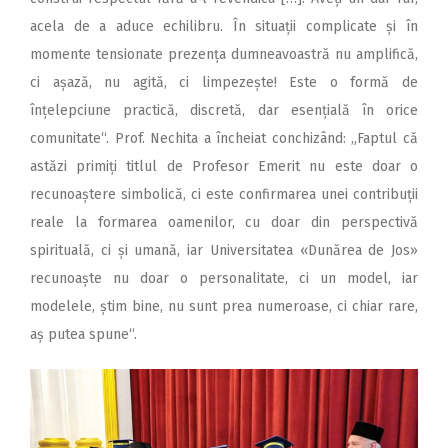
acela de a aduce echilibru. În situații complicate și în
momente tensionate prezența dumneavoastră nu amplifică,
ci așază, nu agită, ci limpezește! Este o formă de
înțelepciune practică, discretă, dar esențială în orice
comunitate“. Prof. Nechita a încheiat conchizând: „Faptul că
astăzi primiți titlul de Profesor Emerit nu este doar o
recunoaștere simbolică, ci este confirmarea unei contribuții
reale la formarea oamenilor, cu doar din perspectivă
spirituală, ci și umană, iar Universitatea «Dunărea de Jos»
recunoaște nu doar o personalitate, ci un model, iar
modelele, știm bine, nu sunt prea numeroase, ci chiar rare,
aș putea spune“.