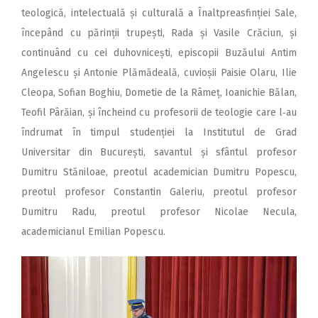
teologică, intelectuală și culturală a Înaltpreasfinției Sale,
începând cu părinții trupești, Rada și Vasile Crăciun, și
continuând cu cei duhovnicești, episcopii Buzăului Antim
Angelescu și Antonie Plămădeală, cuvioșii Paisie Olaru, Ilie
Cleopa, Sofian Boghiu, Dometie de la Râmeț, Ioanichie Bălan,
Teofil Pârăian, și încheind cu profesorii de teologie care l‑au
îndrumat în timpul studenției la Institutul de Grad
Universitar din București, savantul și sfântul profesor
Dumitru Stăniloae, preotul academician Dumitru Popescu,
preotul profesor Constantin Galeriu, preotul profesor
Dumitru Radu, preotul profesor Nicolae Necula,
academicianul Emilian Popescu.