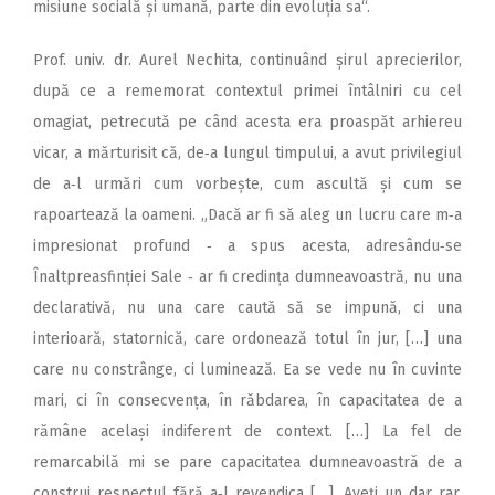
misiune socială și umană, parte din evoluția sa“.
Prof. univ. dr. Aurel Nechita, continuând șirul aprecierilor,
după ce a rememorat contextul primei întâlniri cu cel
omagiat, petrecută pe când acesta era proaspăt arhiereu
vicar, a mărturisit că, de‑a lungul timpului, a avut privilegiul
de a‑l urmări cum vorbește, cum ascultă și cum se
rapoartează la oameni. „Dacă ar fi să aleg un lucru care m‑a
impresionat profund ‑ a spus acesta, adresându‑se
Înaltpreasfinției Sale ‑ ar fi credința dumneavoastră, nu una
declarativă, nu una care caută să se impună, ci una
interioară, statornică, care ordonează totul în jur, […] una
care nu constrânge, ci luminează. Ea se vede nu în cuvinte
mari, ci în consecvența, în răbdarea, în capacitatea de a
rămâne același indiferent de context. […] La fel de
remarcabilă mi se pare capacitatea dumneavoastră de a
construi respectul fără a‑l revendica […]. Aveți un dar rar,