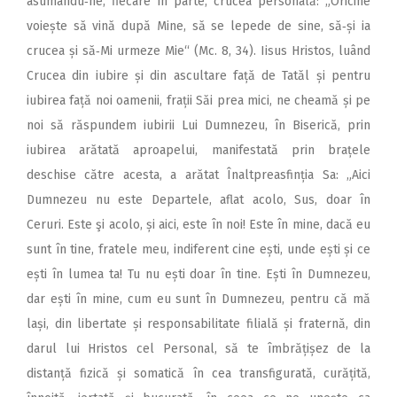
asumându‑ne, fiecare în parte, crucea personală: „Oricine
voiește să vină după Mine, să se lepede de sine, să‑și ia
crucea și să‑Mi urmeze Mie“ (Mc. 8, 34). Iisus Hristos, luând
Crucea din iubire și din ascultare față de Tatăl și pentru
iubirea față noi oamenii, frații Săi prea mici, ne cheamă și pe
noi să răspundem iubirii Lui Dumnezeu, în Biserică, prin
iubirea arătată aproapelui, manifestată prin brațele
deschise către acesta, a arătat Înaltpreasfinția Sa: „Aici
Dumnezeu nu este Departele, aflat acolo, Sus, doar în
Ceruri. Este şi acolo, și aici, este în noi! Este în mine, dacă eu
sunt în tine, fratele meu, indiferent cine ești, unde ești și ce
ești în lumea ta! Tu nu ești doar în tine. Ești în Dumnezeu,
dar ești în mine, cum eu sunt în Dumnezeu, pentru că mă
lași, din libertate și responsabilitate filială și fraternă, din
darul lui Hristos cel Personal, să te îmbrățișez de la
distanță fizică și somatică în cea transfigurată, curățită,