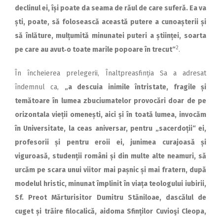
declinul ei, își poate da seama de răul de care suferă. Ea va
ști, poate, să folosească această putere a cunoașterii și
să înlăture, mulțumită minunatei puteri a științei, soarta
2
pe care au avut‑o toate marile popoare în trecut“
.
În încheierea prelegerii, Înalt­preasfinția Sa a adresat
îndemnul ca,
„a descuia inimile întristate, fragile și
temătoare în lumea zbuciumatelor provocări doar de pe
orizontala vieții omenești, aici și în toată lumea, invocăm
în Universitate, la ceas aniversar, pentru „sacerdoții“ ei,
profesorii și pentru eroii ei, junimea curajoasă și
viguroasă, studenții români și din multe alte neamuri, să
urcăm pe scara unui viitor mai pașnic și mai fratern, după
modelul hristic, minunat împlinit în viața teologului iubirii,
Sf. Preot Mărturisitor Dumitru Stăniloae, dascălul de
cuget și trăire filocalică, aidoma Sfinților Cuvioşi Cleopa,