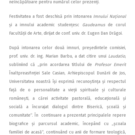
neîncăpătoare pentru numărul celor prezenți.
Festivitatea a fost deschisă prin intonarea
Imnului Național
și a imnului academic studențesc
Gaudeamus
de corul
Facultății de Arte, dirijat de conf. univ. dr. Eugen Dan Drăgoi.
După intonarea celor două imnuri, președintele comisiei,
prof. univ. dr. ing. Marian Barbu, a dat citire unui
Laudatio
,
subliniind că „prin acordarea titlului de
Profesor Emerit
Înaltpreasfinției Sale Casian, Ar­hi­episcopul Dunării de Jos,
Uni­versitatea noastră își exprimă recunoștința și respectul
față de o personalitate a vieții spirituale și culturale
românești, a cărei activitate pastorală, educațională și
socială a încurajat dialogul dintre Biserică, școală și
comunitate“. În continuare a prezentat principalele repere
biografice și parcursul academic, începând cu „școala
familiei de acasă“, continuând cu anii de formare teologică,