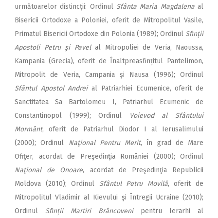
următoarelor distincţii: Ordinul
Sfânta Maria Magdalena
al
Bisericii Ortodoxe a Poloniei, oferit de Mitropolitul Vasile,
Primatul Bisericii Ortodoxe din Polonia (1989); Ordinul
Sfinții
Apostoli Petru şi Pavel
al Mitropoliei de Veria, Naoussa,
Kampania (Grecia), oferit de Înaltpreasfințitul Pantelimon,
Mi­tropolit de Veria, Campania şi Nausa (1996); Ordinul
Sfântul Apostol Andrei
al Patriarhiei Ecumenice, oferit de
Sanctitatea Sa Bartolomeu I, Patriarhul Ecumenic de
Constantinopol (1999); Ordinul
Voievod al Sfântului
Mormânt
, oferit de Patriarhul Diodor I al Ierusalimului
(2000); Ordinul
Naţional Pentru Merit
, în grad de Mare
Ofiţer, acordat de Preşedinţia României (2000); Ordinul
Naţional de Onoare
, acordat de Preşedinţia Republicii
Moldova (2010); Ordinul
Sfântul Petru Movilă
, oferit de
Mitropolitul Vladimir al Kievului şi Întregii Ucraine (2010);
Ordinul
Sfinții Martiri Brâncoveni
pentru Ierarhi al