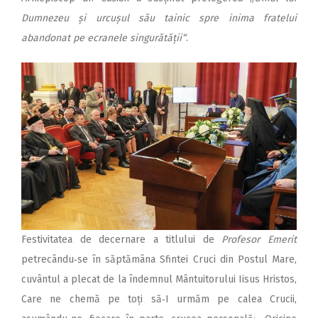
Dumnezeu și urcușul său tainic spre inima fratelui
abandonat pe ecranele singurătății“
.
Festivitatea de decernare a titlului de
Profesor Emerit
petrecându‑se în săptămâna Sfintei Cruci din Postul Mare,
cuvântul a plecat de la îndemnul Mântuitorului Iisus Hristos,
Care ne chemă pe toți să‑I urmăm pe calea Crucii,