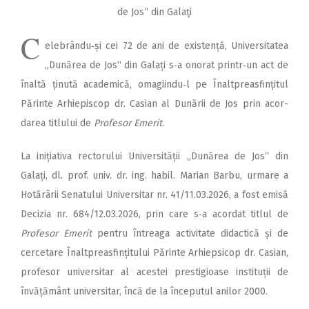
de Jos“ din Galaţi
C
elebrându‑și cei 72 de ani de existență, Uni­versitatea
„Dună­rea de Jos“ din Galați s‑a onorat printr‑un act de
înaltă ținută academică, omagiindu‑l pe Înalt­prea­sfințitul
Părinte Arhiepiscop dr. Casian al Dunării de Jos prin acor­
darea titlului de
Profesor Emerit
.
La inițiativa rectorului Uni­ver­sității „Dunărea de Jos“ din
Galați, dl. prof. univ. dr. ing. habil. Marian Barbu, urmare a
Hotărârii Senatului Universitar nr. 41/11.03.2026, a fost emisă
Decizia nr. 684/12.03.2026, prin care s‑a acordat titlul de
Profesor Emerit
pentru întreaga activitate didactică și de
cercetare Înaltpreasfințitului Părinte Arhiepsicop dr. Casian,
profesor universitar al acestei prestigioase instituții de
învățământ universitar, încă de la începutul anilor 2000.