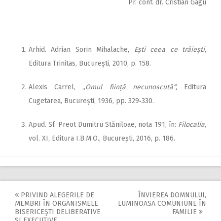
Pr. conf. dr. Cristian Gagu
Arhid. Adrian Sorin Mihalache,
Ești ceea ce trăiești
,
Editura Trinitas, București, 2010, p. 158.
Alexis Carrel, „
Omul ființă necunoscută“,
Editura
Cugetarea, București, 1936, pp. 329‑330.
Apud. Sf. Preot Dumitru Stăniloae, nota 191, în:
Filocalia
,
vol. XI, Editura I.B.M.O., București, 2016, p. 186.
PRIVIND ALEGERILE DE
ÎNVIEREA DOMNULUI,
Post
MEMBRI ÎN ORGANISMELE
LUMINOASA COMUNIUNE ÎN
BISERICEŞTI DELIBERATIVE
FAMILIE
ŞI EXECUTIVE