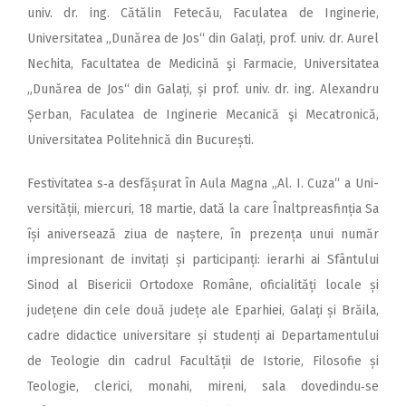
univ. dr. ing. Cătălin Fetecău, Faculatea de Inginerie,
Universitatea „Dunărea de Jos“ din Galați, prof. univ. dr. Aurel
Nechita, Facultatea de Medicină şi Farmacie, Universitatea
„Dunărea de Jos“ din Galați, și prof. univ. dr. ing. Alexandru
Șerban, Faculatea de Inginerie Mecanică şi Mecatronică,
Universitatea Politehnică din București.
Festivitatea s‑a desfășurat în Aula Magna „Al. I. Cuza“ a Uni­
versității, miercuri, 18 martie, dată la care Înaltpreasfinția Sa
își aniversează ziua de naștere, în prezența unui număr
impresionant de invitați și participanți: ierarhi ai Sfântului
Sinod al Bisericii Ortodoxe Române, oficialități locale și
județene din cele două județe ale Eparhiei, Galați și Brăila,
cadre didactice universitare și studenți ai Departamentului
de Teologie din cadrul Facultății de Istorie, Filosofie și
Teologie, clerici, monahi, mireni, sala dovedindu‑se