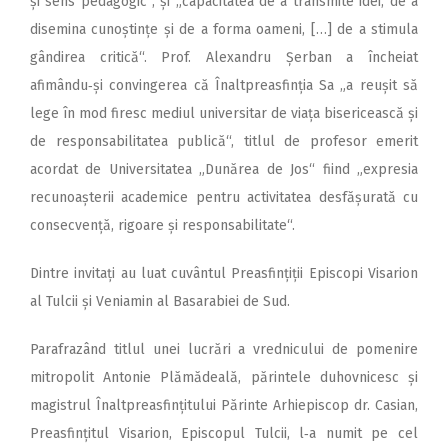
și sens pedagogic“, și „capacitatea de a transmite idei, de a
disemina cunoștințe și de a forma oameni, […] de a stimula
gândirea critică“. Prof. Alexandru Șerban a încheiat
afimându‑și convingerea că Înaltpreasfinția Sa „a reușit să
lege în mod firesc mediul universitar de viața bisericească și
de responsabilitatea publică“, titlul de profesor emerit
acordat de Universitatea „Dunărea de Jos“ fiind „expresia
recunoașterii academice pentru activitatea desfășurată cu
consecvență, rigoare și responsabilitate“.
Dintre invitați au luat cuvântul Preasfințiții Episcopi Visarion
al Tulcii și Veniamin al Basarabiei de Sud.
Parafrazând titlul unei lucrări a vrednicului de pomenire
mitropolit Antonie Plămădeală, părintele duhovnicesc și
magistrul Înaltpreasfințitului Părinte Arhiepiscop dr. Casian,
Preasfințitul Visarion, Episcopul Tulcii, l‑a numit pe cel