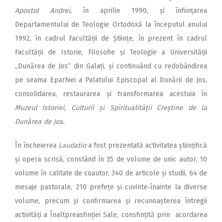
Apostol Andrei
, în aprilie 1990, și înființarea
Departamentului de Teologie Ortodoxă la începutul anului
1992, în cadrul Facultății de Științe, în prezent în cadrul
Facultății de Istorie, Filosofie și Teologie a Universității
„Dunărea de Jos“ din Galați, și continuând cu redobândirea
pe seama Eparhiei a Palatului Episcopal al Dunării de Jos,
consolidarea, restaurarea și transformarea acestuia în
Muzeul Istoriei, Culturii și Spiritualității Creștine de la
Dunărea de Jos.
În încheierea
Laudatio
a fost prezentată activitatea științifică
și opera scrisă, constând în 35 de volume de unic autor, 10
volume în calitate de coautor, 340 de articole și studii, 64 de
mesaje pastorale, 210 prefețe și cuvinte‑înainte la diverse
volume, precum și confirmarea și recunoașterea întregii
activități a Înaltprea­sfinției Sale, consfin­țită prin acordarea