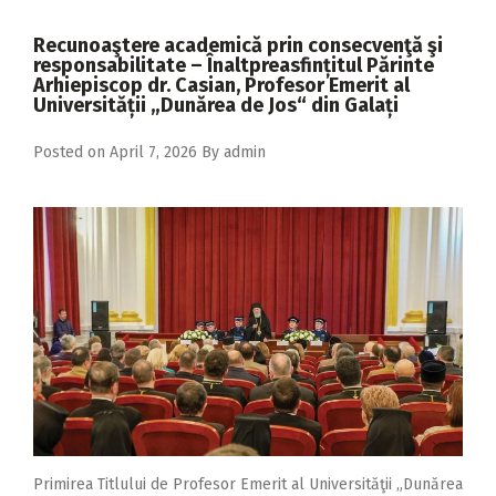
2018
Recunoaştere academică prin consecvenţă şi
2017
responsabilitate – Înaltpreasfințitul Părinte
Arhiepiscop dr. Casian, Profesor Emerit al
2016
Universității „Dunărea de Jos“ din Galați
2015
Posted on
April 7, 2026
By
admin
2014
2013
2012
2011
2010
2009
Primirea Titlului de Profesor Emerit al Universităţii „Dunărea