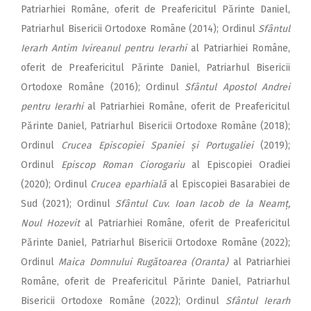
Patriarhiei Române, oferit de Preafericitul Părinte Daniel,
Patriarhul Bisericii Ortodoxe Române (2014); Ordinul
Sfântul
Ierarh Antim Ivireanul pentru Ierarhi
al Patriarhiei Române,
oferit de Preafericitul Părinte Daniel, Patriarhul Bisericii
Ortodoxe Române (2016); Ordinul
Sfântul Apostol Andrei
pentru Ierarhi
al Patriarhiei Române, oferit de Preafericitul
Părinte Daniel, Patriarhul Bisericii Ortodoxe Române (2018);
Ordinul
Crucea Episcopiei Spaniei și Portugaliei
(2019);
Ordinul
Episcop Roman Ciorogariu
al Episcopiei Oradiei
(2020); Ordinul
Crucea eparhială
al Episcopiei Basarabiei de
Sud (2021); Ordinul
Sfântul Cuv. Ioan Iacob de la Neamț,
Noul Hozevit
al Patriarhiei Române, oferit de Preafericitul
Părinte Daniel, Patriarhul Bisericii Ortodoxe Române (2022);
Ordinul
Maica Domnului Rugătoarea (Oranta)
al Patriarhiei
Române, oferit de Preafericitul Părinte Daniel, Patriarhul
Bisericii Ortodoxe Române (2022); Ordinul
Sfântul Ierarh