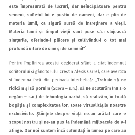
este împresurată de lucruri, dar neîncăpătoare pentru
semeni, sufletul lui e pustiu de oameni, dar e plin de
materia lumii, ca sigură sursă de întreținere a vieții.
Materia lumii și timpul vieții sunt puse să‑i slujească
simțurile, oferindu‑i plăcere și cultivându‑i o tot mai
1
profundă uitare de sine și de semeni!
“
.
Pentru împlinirea acestui deziderat sfânt, a citat îndemnul
scriitorului și gânditorului creștin Alexis Carrel, care avertiza
și îndemna încă din perioada interbelică:
„Trebuie să ne
ridicăm și să pornim (
Scara
– s.n.), să ne scuturăm (nu s‑o
negăm – s.n.) de tehnologia oarbă, să realizăm, în toată
bogăția și complexitatea lor, toate virtualitățile noastre
exclusiviste. Științele despre viață ne‑au arătat care e
scopul nostru și ne‑au pus la îndemână mijloacele de a‑l
atinge. Dar noi suntem încă cufundați în lumea pe care au