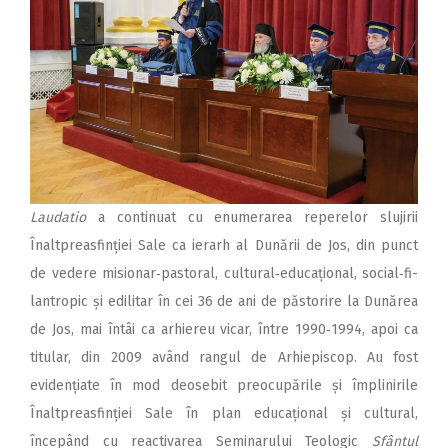
Laudatio
a continuat cu enu­­merarea reperelor slujirii
Înaltpreasfinției Sale ca ierarh al Dunării de Jos, din punct
de vedere misionar‑pastoral, cul­tural‑educațional, social‑fi­
lan­tropic și edilitar în cei 36 de ani de păstorire la Dunărea
de Jos, mai întâi ca arhiereu vicar, între 1990‑1994, apoi ca
titular, din 2009 având rangul de Arhiepis­cop. Au fost
evidențiate în mod deosebit preocupările și împlinirile
Înaltpreasfinției Sale în plan educațional și cultural,
începând cu reactivarea Seminarului Teologic
Sfântul