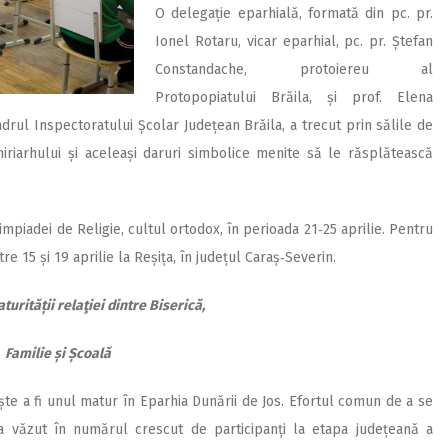
O delegație eparhială, formată din pc. pr.
Ionel Rotaru, vicar eparhial, pc. pr. Ștefan
Constandache, protoiereu al
Protopopiatului Brăila, și prof. Elena
adrul Inspectoratului Școlar Județean Brăila, a trecut prin sălile de
hiriarhului și aceleași daruri simbolice menite să le răsplătească
impiadei de Religie, cultul ortodox, în perioada 21‑25 aprilie. Pentru
re 15 și 19 aprilie la Reșița, în județul Caraș‑Severin.
turității relaţiei dintre Biserică,
Familie și Școală
ște a fi unul matur în Eparhia Dunării de Jos. Efortul comun de a se
a văzut în numărul crescut de participanți la etapa județeană a