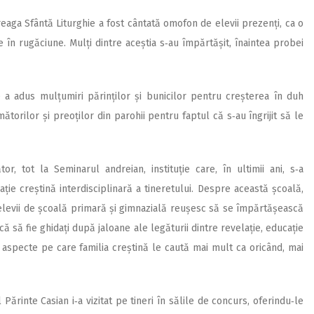
eaga Sfântă Liturghie a fost cântată omofon de elevii prezenți, ca o
 în rugăciune. Mulți dintre aceștia s‑au împărtășit, înaintea probei
e a adus mulțumiri părinților și bunicilor pentru creșterea în duh
mătorilor și preoților din parohii pentru faptul că s‑au îngrijit să le
r, tot la Seminarul andreian, instituție care, în ultimii ani, s‑a
e creștină interdisciplinară a tineretului. Despre această școală,
„elevii de școală primară și gimnazială reușesc să se împărtășească
că să fie ghidați după jaloane ale legăturii dintre revelație, educație
e, aspecte pe care familia creștină le caută mai mult ca oricând, mai
l Părinte Casian i‑a vizitat pe tineri în sălile de concurs, oferindu‑le