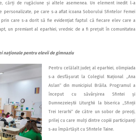
nițe, cărți de rugăciune și altele asemenea. Un element inedit l‑a
 personalizate, pe care s‑a aflat icoana Soborului Sfintelor Femei
prin care s‑a dorit să fie evidențiat faptul că fiecare elev care a
pt, un premiant al eparhiei, vrednic de a fi prețuit în comunitatea
ei naționale pentru elevii de gimnaziu
Pentru celălalt județ al eparhiei, olimpiada
s‑a desfășurat la Colegiul Național „Ana
Aslan“ din municipiul Brăila. Programul a
început cu săvârșirea Sfintei și
Dumnezeieștii Liturghii la biserica „Sfinții
Trei Ierarhi“ de către un sobor de preoți,
prilej cu care mulți dintre copiii participanți
s‑au împărtășit cu Sfintele Taine.