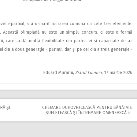
nivel eparhial, s‑a urmărit lucrarea comună cu cele trei elemente:
gie. Această olimpiadă nu este un simplu concurs, ci este o formă
ii, care arată multă flexibilitate din partea ei și capacitate de a‑i
i din a doua generație ‑ părinții, dar și pe cei din a treia generație ‑
Eduard Murariu,
Ziarul Lumina
, 17 martie 2026
RĂ ȘI
CHEMARE DUHOVNICEASCĂ PENTRU SĂNĂTATE
SUFLETEASCĂ ŞI ÎNTREMARE OMENEASCĂ