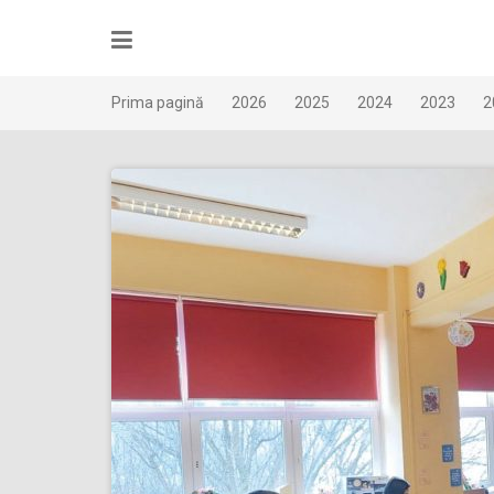
Skip
to
content
Prima pagină
2026
2025
2024
2023
2