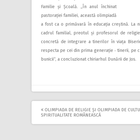
Familie și Școală. „În anul închinat
pastorației familiei, această olimpiadă
a fost ca o primăvară în educația creștină. La 
cadrul familial, preotul și profesorul de reli
concretă de integrare a tinerilor în viața Biseric
respecta pe cei din prima generație ‑ tinerii, pe ce
bunicii“, a concluzionat chiriarhul Dunării de Jos.
OLIMPIADA DE RELIGIE ȘI OLIMPIADA DE CULTU
Post
SPIRITUALITATE ROMÂNEASCĂ
navigation