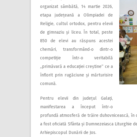
organizat sâmbătă, 14 martie 2026,
etapa județeană a Olimpiadei de
Religie, cultul ortodox, pentru elevii
de gimnaziu și liceu. În total, peste
850 de elevi au răspuns acestei
chemări, transformând‑o dintr‑o
competiție într‑o veritabilă
„primăvară a educației creștine“ ce a
înflorit prin rugăciune și mărturisire
comună.
Pentru elevii din județul Galați,
manifestarea a început într‑o
profundă atmosferă de trăire duhovnicească, în 
a fost oficiată Sfânta și Dumnezeiasca Liturghie d
Arhiepiscopul Dunării de Jos.