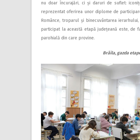
nu doar încurajări, ci și daruri de suflet: ico
reprezentat oferirea unor diplome de participare
Românce, troparul și binecuvântarea ierarhului, 
participat la această etapă județeană este, de fa
parohială din care provine.
Brăila, gazda etap