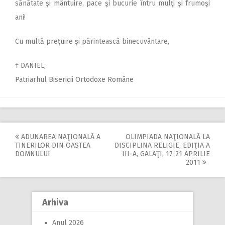
sănătate şi mântuire, pace şi bucurie întru mulţi şi frumoşi
ani!
Cu multă preţuire şi părintească binecuvântare,
† DANIEL,
Patriarhul Bisericii Ortodoxe Române
ADUNAREA NAŢIONALĂ A
OLIMPIADA NAŢIONALĂ LA
Post
TINERILOR DIN OASTEA
DISCIPLINA RELIGIE, EDIŢIA A
DOMNULUI
III-A, GALAŢI, 17-21 APRILIE
navigation
2011
Arhiva
Anul 2026