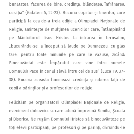
bunătatea, facerea de bine, credința, blândețea, înfrânarea,
curăţia” (Galateni 5, 22-23). Bucuria copiilor și tinerilor, care
participă la cea de-a treia ediție a Olimpiadei Naționale de
Religie, amintește de mulțimea ucenicilor care, întâmpinând
pe Mântuitorul Iisus Hristos la intrarea în Ierusalim,
„bucurându-se, a început să laude pe Dumnezeu, cu glas
tare, pentru toate minunile pe care le văzuse, zicând:
Binecuvântat este Împăratul care vine întru numele
Domnului! Pace în cer și slavă întru cei de sus” (Luca 19, 37-
38). Bucuria aceasta luminează credința și iubirea față de
copii a părinților și a profesorilor de religie.
Felicităm pe organizatorii Olimpiadei Naționale de Religie,
eveniment duhovnicesc care adună împreună Familia, Școala
și Biserica. Ne rugăm Domnului Hristos să binecuvânteze pe
toţi elevii participanți, pe profesori şi pe părinţi, dăruindu-le