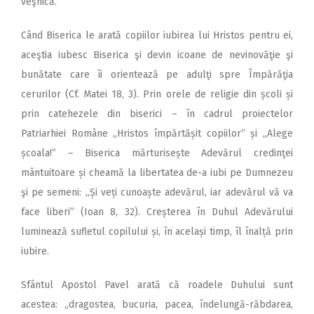
veşnică.
Când Biserica le arată copiilor iubirea lui Hristos pentru ei,
aceştia iubesc Biserica şi devin icoane de nevinovăţie şi
bunătate care îi orientează pe adulţi spre Împărăţia
cerurilor (Cf. Matei 18, 3). Prin orele de religie din școli și
prin catehezele din biserici – în cadrul proiectelor
Patriarhiei Române „Hristos împărtășit copiilor” și „Alege
școala!” – Biserica mărturisește Adevărul credinţei
mântuitoare și cheamă la libertatea de-a iubi pe Dumnezeu
şi pe semeni: „Și veți cunoaște adevărul, iar adevărul vă va
face liberi” (Ioan 8, 32). Creșterea în Duhul Adevărului
luminează sufletul copilului și, în același timp, îl înalță prin
iubire.
Sfântul Apostol Pavel arată că roadele Duhului sunt
acestea: „dragostea, bucuria, pacea, îndelungă-răbdarea,