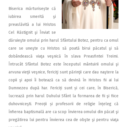
Biserica mărturisește că
iubirea smerită şi
preaslăvită a lui Hristos
Cel Răstignit şi Înviat se
dăruieşte omului prin harul Sfântului Botez, pentru ca omul
care se uneşte cu Hristos să poată birui păcatul şi să
dobândească viaţa veşnică în slava Preasfintei Treimi.
Întrucât Sfântul Botez este începutul mântuirii omului şi
arvuna vieţii veşnice, fericiţi sunt părinţii care dau naştere la
copii şi apoi îi botează ca să devină în Hristos fii ai lui
Dumnezeu după har. Fericiți sunt și cei care, în Biserică,
lucrează prin harul Duhului Sfânt la formarea de fii şi fiice
duhovniceşti. Preoții și profesorii de religie înțeleg că
înfierea baptismală are ca scop învierea omului din păcat şi
pregătirea lui pentru învierea cea de obşte şi pentru viaţa