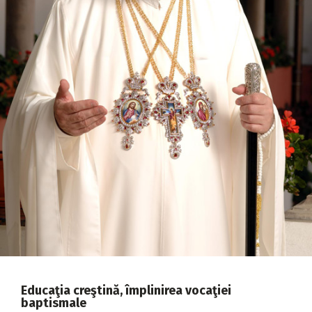
2018
2017
2016
2015
2014
2013
2012
2011
2010
2009
Educaţia creştină, împlinirea vocaţiei
baptismale