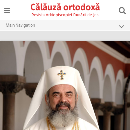
Skip
Călăuză ortodoxă
to
content
Revista Arhiepiscopiei Dunării de Jos
Main Navigation
Prima pagină
2026
2025
2024
2023
2022
2021
2020
2019