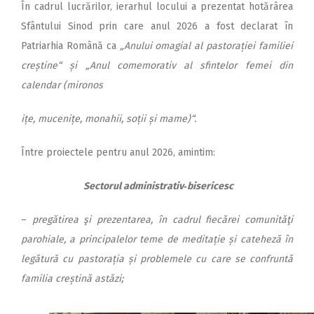
În cadrul lucrărilor, ierarhul locului a prezentat hotărârea
Sfân­tului Sinod prin care anul 2026 a fost declarat în
Patriarhia Română ca
„Anului omagial al pastorației familiei
creștine“ și „Anul comemorativ al sfintelor femei din
calendar (mironos
ițe, mu­cenițe, monahii, soții și mame)“.
Între proiectele pentru anul 2026, amintim:
Sectorul administrativ‑bisericesc
–
pregătirea şi prezentarea, în cadrul fiecărei comunităţi
parohiale, a principalelor teme de meditație și cateheză în
legătură cu pastorația și problemele cu care se confruntă
familia creștină astăzi;