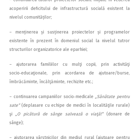
acoperirii deficitului de infrastructură socială existent la
nivelul comunităților;
– menținerea și susținerea proiectelor și programelor
existente în prezent în domeniul social la nivelul tutror
structurilor organizatorice ale eparhiei;
– ajutorarea familiilor cu mulţi copii, prin activităţi
socio‑educaţionale, prin acordarea de ajutoare/burse,
îmbrăcăminte, încălţăminte, rechizite etc.;
– continuarea campaniilor socio‑medicale
„Sănătate pentru
sate
“
(deplasare cu echipe de medici în localităţile rurale)
şi
„O picătură de sânge salvează o viaţă!
“
(donare de
sânge);
– ajutorarea vârstnicilor din mediul rural (ajutoare pentru