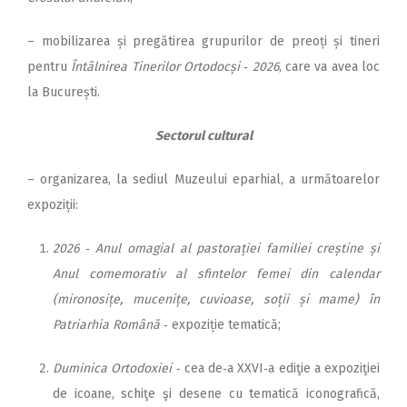
– mobilizarea și pregătirea gru­purilor de preoți și tineri
pentru
Întâlnirea Tinerilor Or­to­docși ‑ 2026
, care va avea loc
la București.
Sectorul cultural
– organizarea, la sediul Muzeu­lui eparhial, a următoarelor
expo­ziții:
2026 ‑ Anul omagial al pastorației familiei creștine și
Anul comemorativ al sfintelor femei din calendar
(mironosițe, mu­cenițe, cu­vioase, soții și mame) în
Patriarhia Română
‑ expoziție tematică;
Duminica Ortodoxiei
‑ cea de‑a XXVI‑a ediţie a expoziţiei
de icoane, schiţe şi desene cu tematică iconografică,