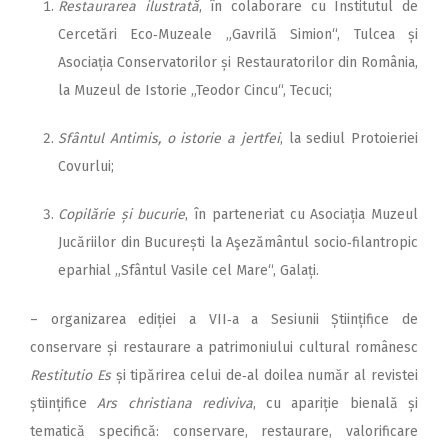
Restaurarea ilustrată
, în colaborare cu Institutul de
Cercetări Eco‑Muzeale „Gavrilă Simion“, Tulcea și
Asociația Conservatorilor și Restauratorilor din România,
la Muzeul de Istorie „Teodor Cincu“, Tecuci;
Sfântul Antimis, o istorie a jertfei
, la sediul Protoieriei
Covurlui;
Copilărie și bucurie
, în par­teneriat cu Asociația Muzeul
Jucăriilor din București la Aşezământul socio‑filantropic
eparhial „Sfântul Vasile cel Mare“, Galați.
– organizarea ediției a VII‑a a Sesiunii Științifice de
conservare și restaurare a patrimoniului cultural românesc
Restitutio Es
și tipărirea celui de‑al doilea număr al revistei
științifice
Ars christiana rediviva
, cu apariție bienală și
tematică specifică: conservare, restaurare, valorificare