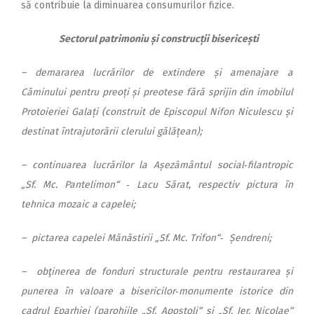
să contribuie la diminuarea consumurilor fizice.
Sectorul patrimoniu și construcții bisericești
– demararea lucrărilor de ex­­­tin­dere și amenajare a
Căminului pentru preoți și preotese fără spri­­jin din imobilul
Protoieriei Galați (construit de Epis­copul Nifon Niculescu și
destinat întrajutorării clerului gălățean);
– continuarea lucrărilor la Așezământul social‑filantropic
„Sf. Mc. Pantelimon“ ‑ Lacu Sărat, respectiv pictura în
tehnica mo­zaic a capelei;
– pictarea capelei Mănăstirii „Sf. Mc. Trifon“‑ Șendreni;
– obţinerea de fonduri structurale pentru restaurarea și
punerea în valoare a bisericilor‑monumente istorice din
cadrul Eparhiei (parohiile „Sf. Apostoli“ și „Sf. Ier. Nicolae“