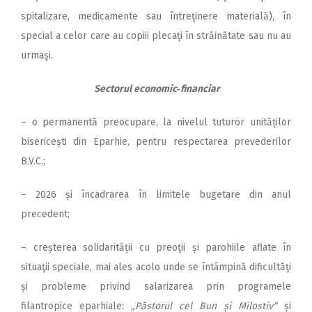
spitalizare, medicamente sau întreţinere materială), în
special a celor care au copiii plecaţi în străinătate sau nu au
urmaşi.
Sectorul economic‑financiar
– o permanentă preocupare, la nivelul tuturor unităților
bisericești din Eparhie, pentru respectarea prevederilor
B.V.C.;
– 2026 și încadrarea în limitele bugetare din anul
precedent;
– creșterea solidarității cu preoţii și parohiile aflate în
situaţii speciale, mai ales acolo unde se întâmpină dificultăţi
și probleme privind salarizarea prin programele
filantropice eparhiale:
„Păstorul cel Bun și Milostiv“
și