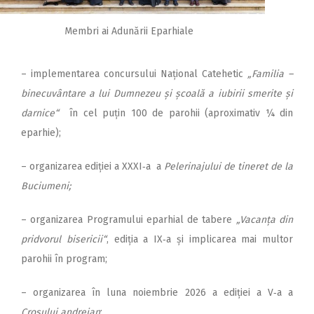
Membri ai Adunării Eparhiale
– implementarea concursului Național Catehetic
„Familia –
binecuvântare a lui Dumnezeu și școală a iubirii smerite și
darnice“
în cel puțin 100 de parohii (aproximativ ¼ din
eparhie);
– organizarea ediției a XXXI‑a a
Pelerinajului de tineret de la
Buciumeni;
– organizarea Programului eparhial de tabere
„Vacanța din
pridvorul bisericii“
, ediția a IX‑a și implicarea mai multor
parohii în program;
– organizarea în luna noiembrie 2026 a ediției a V‑a a
Crosului andreian
;