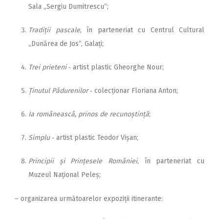
Sala „Sergiu Dumitrescu“;
Tradiții pascale
, în parteneriat cu Centrul Cultural
„Dunărea de Jos“, Galați;
Trei prieteni
‑ artist plastic Gheorghe Nour;
Ținutul Pădurenilor
‑ co­lecționar Floriana Anton;
Ia românească, prinos de recunoștință
;
Simplu
‑ artist plastic Teodor Vișan;
Principii și Prințesele Româ­niei
, în parteneriat cu
Muzeul Na­țional Peleș;
– organizarea următoarelor expoziții itinerante: