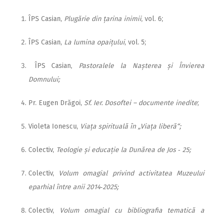
ÎPS Casian,
Plugărie din țarina inimii
, vol. 6;
ÎPS Casian,
La lumina opaițului
, vol. 5;
ÎPS Casian,
Pastoralele la Nașterea și Învierea
Domnului;
Pr. Eugen Drăgoi,
Sf. Ier. Dosoftei – documente inedite
;
Violeta Ionescu,
Viața spirituală în „Viața liberă“;
Colectiv,
Teologie și edu­ca­ție la Dunărea de Jos ‑ 25;
Colectiv,
Volum omagial privind activitatea Muzeului
epar­hial între anii 2014‑2025;
Colectiv,
Volum omagial cu bibliografia tematică a