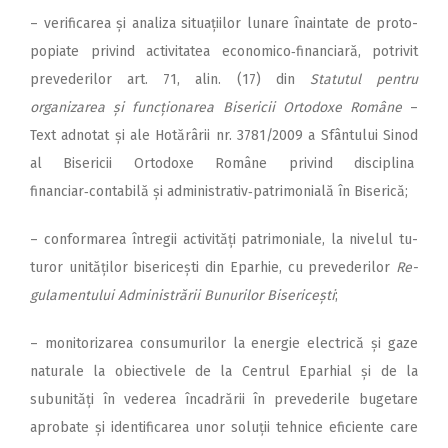
– verificarea și analiza si­tuațiilor lunare înaintate de pro­to­
popiate privind activitatea economico‑financiară, potrivit
prevederilor art. 71, alin. (17) din
Statutul pentru
organizarea și funcționarea Bisericii Ortodoxe Române
–
Text adnotat și ale Hotărârii nr. 3781/2009 a Sfântului Sinod
al Bisericii Ortodoxe Române privind disciplina
financiar‑contabilă și administrativ‑patrimonială în Biserică;
– conformarea întregii ac­ti­vități patrimoniale, la nivelul tu­­
turor unităților bisericești din Epar­­hie, cu prevederi­lor
Re­­
gu­lamentului Administrării Bu­­­­nu­­rilor Bisericești
;
– monitorizarea consumurilor la energie electrică și gaze
naturale la obiectivele de la Centrul Eparhial și de la
subunități în vederea încadrării în prevederile bugetare
aprobate și identificarea unor soluții tehnice eficiente care