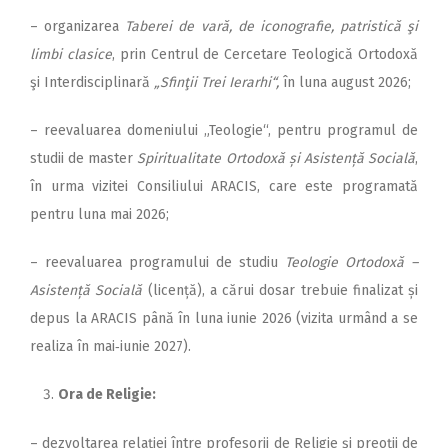
– organizarea
Taberei de vară, de iconografie, patristică şi
limbi clasice
, prin Centrul de Cercetare Teologică Ortodoxă
şi Interdisciplinară
„Sfinţii Trei Ierarhi“,
în luna august 2026;
– reevaluarea domeniului „Teologie“, pentru programul de
studii de master
Spiritualitate Ortodoxă și Asistență Socială
,
în urma vizitei Consiliului ARACIS, care este programată
pentru luna mai 2026;
– reevaluarea programului de studiu
Teologie Ortodoxă –
Asistență Socială
(licență), a cărui dosar trebuie finalizat și
depus la ARACIS până în luna iunie 2026 (vizita urmând a se
realiza în mai‑iunie 2027).
Ora de Religie:
– dezvoltarea relației între pro­fesorii de Religie și preoții de