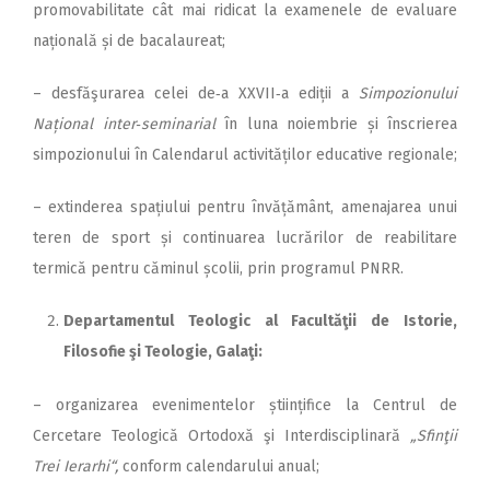
promovabilitate cât mai ridicat la examenele de evaluare
națională și de bacalaureat;
– desfăşurarea celei de‑a XXVII‑a ediții a
Simpozionului
Național inter‑seminarial
în luna noiembrie și înscrierea
simpozionului în Calendarul activităților educative regionale;
– extinderea spațiului pentru învățământ, amenajarea unui
teren de sport și continuarea lucrărilor de reabilitare
termică pentru căminul școlii, prin programul PNRR.
Departamentul Teologic al Facultăţii de Istorie,
Filosofie şi Teologie, Galaţi:
– organizarea evenimentelor științifice la Centrul de
Cercetare Teologică Ortodoxă şi Interdisciplinară
„Sfinţii
Trei Ierarhi“,
conform calendarului anual;