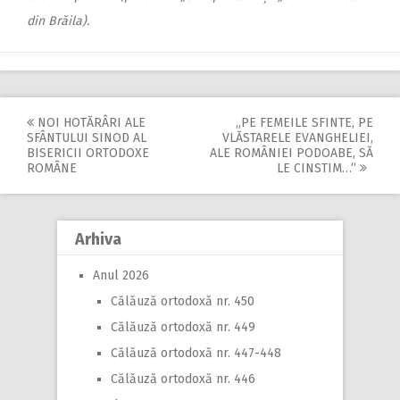
din Brăila).
NOI HOTĂRÂRI ALE
„PE FEMEILE SFINTE, PE
Post
SFÂNTULUI SINOD AL
VLĂSTARELE EVANGHELIEI,
BISERICII ORTODOXE
ALE ROMÂNIEI PODOABE, SĂ
navigation
ROMÂNE
LE CINSTIM…“
Arhiva
Anul 2026
Călăuză ortodoxă nr. 450
Călăuză ortodoxă nr. 449
Călăuză ortodoxă nr. 447-448
Călăuză ortodoxă nr. 446