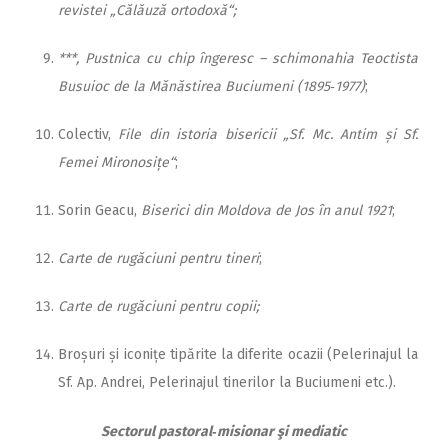
revistei „Călăuză ortodoxă“;
***, Pustnica cu chip îngeresc – schimonahia Teoctista
Busuioc de la Mănăstirea Buciumeni (1895‑1977)
;
Colectiv,
File din istoria bisericii „Sf. Mc. Antim și Sf.
Femei Mironosițe“
;
Sorin Geacu,
Biserici din Moldova de Jos în anul 1921
;
Carte de rugăciuni pentru tineri
;
Carte de rugăciuni pentru copii;
Broșuri și iconițe tipărite la diferite ocazii (Pelerinajul la
Sf. Ap. Andrei, Pelerinajul tinerilor la Buciumeni etc.).
Sectorul pastoral‑misionar şi mediatic