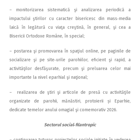
– monitorizarea sistematică şi analizarea periodică a
impactului ştirilor cu caracter bisericesc din mass‑media
laică în legătură cu viaţa creştină, în general, şi cea a
Bisericii Ortodoxe Române, în special;
– postarea şi promovarea în spaţiul online, pe paginile de
socializare şi pe site‑urile parohiilor, eficient şi rapid, a
activităţilor desfăşurate, precum şi preluarea celor mai
importante la nivel eparhial şi naţional;
– realizarea de ştiri şi articole de presă cu activităţile
organizate de parohii, mănăstiri, protoierii și Eparhie,
dedicate temelor anului omagial şi comemorativ 2026.
Sectorul social‑filantropic
– continuarea tuturor proiectelor sociale inițiate în vederea