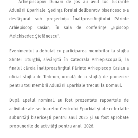
Arhiepiscopiei Dunării de Jos au avut loc lucrările
Adunării Eparhiale. Şedinţa forului deliberativ bisericesc s‑a
desfăşurat sub preşedinţia Înaltpreasfinţitului Părinte
Arhiepis­cop Casian, în sala de conferinţe „Epis­cop
Melchisedec Ştefănescu“.
Evenimentul a debutat cu participarea membrilor la slujba
Sfintei Liturghii, săvârşită în Catedrala Arhiepiscopală, la
finalul căreia Înaltpreasfinţitul Părinte Arhiepiscop Casian a
oficiat slujba de Tedeum, urmată de o slujbă de pomenire
pentru toți membrii Adunării Eparhiale trecuți la Domnul.
După apelul nominal, au fost prezentate rapoartele de
activitate ale sectoarelor Centrului Eparhial şi ale celorlalte
subunităţi bisericeşti pentru anul 2025 şi au fost aprobate
propunerile de activităţi pentru anul 2026.