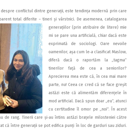
despre conflictul dintre generații, este tendința modernă prin care
parent total diferite – tineri și vârstnici. De asemenea, catalogarea
generațiilor (prin atribuire de litere) mie
mi se pare una artificială, chiar dacă este
exprimată de sociologi. Oare nevoile
oamenilor, așa cum le‑a clasificat Maslow,
diferă dacă o raportăm la „tagma“
tinerilor față de cea a seniorilor?
Aprecierea mea este că, în cea mai mare
parte, nu! Ceea ce cred că se face greșit
astăzi este că alimentăm diferențele în
mod artificial. Dacă spun doar „eu“, atunci
cu certitudine îl omor pe „noi“. În acest
au de rang. Tinerii care și‑au întins astăzi brațele milosteniei către
t că între generații se pot edifica punți în loc de garduri sau ziduri.