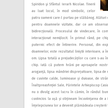
Spiridon şi Sfântul Ierarh Nicolae. Tinerii
au luat locul, în mod simbolic, celor
patru oameni care‑l purtau pe slăbănog. Alături d
pentru doamnele vizitate, dar ce am observa
bidirecțională. Procesului de vindecare, în c
interacționat nemijlocit. În primul rând, pe c
puternic efect de întinerire. Personal, din e
doamnelor, este rezultatul liniștii interioare, a 
om. Lipsa totală a prejudecăților cu care s‑au înf
chip. Iată că putem hrăni pe aproapele nostru 
aroganță, lipsa mândriei disprețuitoare, lipsa de
de cuvinte calde, luminoase și duioase, de str
Înaltpreasfinției Sale, Părintele Arhiepiscop Casi
nu o divulg acest lucru în cămin, în rândul bu
cuviincios la ușă și obțineam încuviințarea de a 
înțelepciunea lor a devenit plămădeala creșterii t