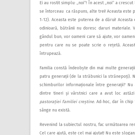
Ei au rostit simplu: „noi“! În acest „noi“ a crescu
se întorceau ca răspuns, alte trei! Aceasta este 
1‑12). Aceasta este puterea de a dărui! Aceasta
odinioară, bătrânii nu doresc daruri materiale. 
gândul bun, vor oameni care să ajute, vor oameni
pentru care nu se poate scrie o rețetă. Aceast
întrupează.
Familia constă îndeobște din mai multe generații. 
patru generații (de la străbunici la strănepoți). 
schimburilor informaționale între generații? Nu a
dintre tineri și vârstnici care a avut loc astă
pastorației familiei creștine
. Ad‑hoc, dar în chip 
sânge nu există.
Revenind la subiectul nostru, fac următoarea rem
Cel care ajută, este cel mai ajutat! Nu este sloga