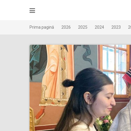
Skip
to
content
Prima pagină
2026
2025
2024
2023
2