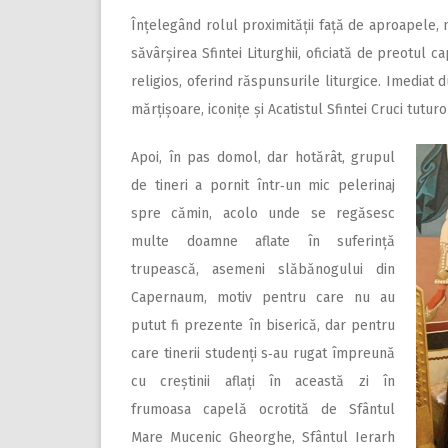
Înțelegând rolul proximității față de aproapele, 
săvârșirea Sfintei Liturghii, oficiată de preotul c
religios, oferind răspunsurile liturgice. Imediat du
mărțișoare, iconițe și Acatistul Sfintei Cruci tutu
Apoi, în pas domol, dar hotărât, grupul
de tineri a pornit într‑un mic pelerinaj
spre cămin, acolo unde se regăsesc
multe doamne aflate în suferință
trupească, asemeni slăbănogului din
Capernaum, motiv pentru care nu au
putut fi prezente în biserică, dar pentru
care tinerii studenți s‑au rugat împreună
cu creștinii aflați în această zi în
frumoasa capelă ocrotită de Sfântul
Mare Mucenic Gheorghe, Sfântul Ierarh