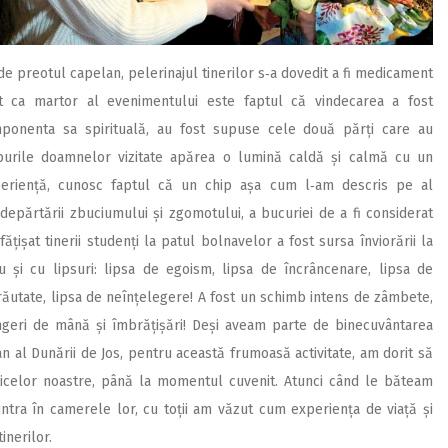
e preotul capelan, pelerinajul tinerilor s‑a dovedit a fi medicament
t ca martor al evenimentului este faptul că vindecarea a fost
omponenta sa spirituală, au fost supuse cele două părți care au
hipurile doamnelor vizitate apărea o lumină caldă și calmă cu un
xperiență, cunosc faptul că un chip așa cum l‑am descris pe al
îndepărtării zbuciumului și zgomotului, a bucuriei de a fi considerat
ățișat tinerii studenți la patul bolnavelor a fost sursa înviorării la
și cu lipsuri: lipsa de egoism, lipsa de încrâncenare, lipsa de
 răutate, lipsa de neînțelegere! A fost un schimb intens de zâmbete,
ângeri de mână și îmbrățișări! Deși aveam parte de binecuvântarea
an al Dunării de Jos, pentru această frumoasă activitate, am dorit să
nicelor noastre, până la momentul cuvenit. Atunci când le băteam
intra în camerele lor, cu toții am văzut cum experiența de viață și
inerilor.