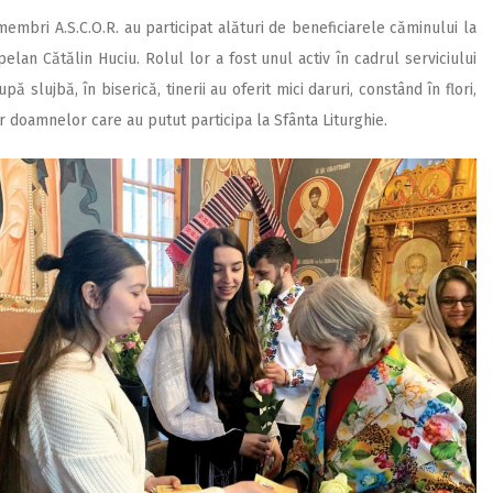
membri A.S.C.O.R. au participat alături de beneficiarele căminului la
apelan Cătălin Huciu. Rolul lor a fost unul activ în cadrul serviciului
pă slujbă, în biserică, tinerii au oferit mici daruri, constând în flori,
ror doamnelor care au putut participa la Sfânta Liturghie.