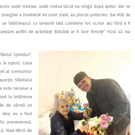
t acolo unde trebuie, unde cineva tăcut nu strigă după ajutor, dar se
Liturghie a Duminicii! Au sosit slabi, au plecat puternici. Da! Atât de
 se întâlnească cu seniorii! Iată cuvintele lor, scrise aici fără a fi
zăm astfel de activități! Bătrânii ar fi tare fericiți!“ Fără să mă
fântul Spiridon“,
s în operă. Ceea
gel al vremurilor
parțin Sfântului
ne este necesar a
iind la întâlnirea
die de vârstă se
, deși nu a fost
ific evenimentul,
, fiind dificil de