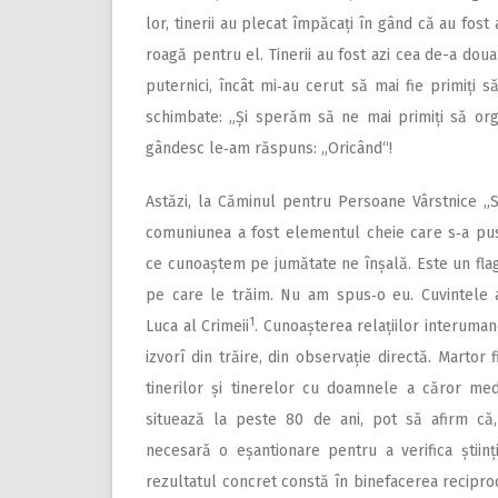
lor, tinerii au plecat împăcați în gând că au fos
roagă pentru el. Tinerii au fost azi cea de-a doua 
puternici, încât mi‑au cerut să mai fie primiți să
schimbate: „Și sperăm să ne mai primiți să organi
gândesc le‑am răspuns: „Oricând“!
Astăzi, la Căminul pentru Per­soane Vârstnice „S
comuniunea a fost elementul cheie care s‑a pu
ce cunoaștem pe jumătate ne înșală. Este un fla
pe care le trăim. Nu am spus‑o eu. Cuvintele a
1
Luca al Crimeii
. Cunoașterea relațiilor interuma
izvorî din trăire, din observație directă. Martor f
tinerilor și tinerelor cu doamnele a căror me
situează la peste 80 de ani, pot să afirm că
necesară o eșantionare pentru a verifica științ
rezultatul concret constă în binefacerea reciprocă