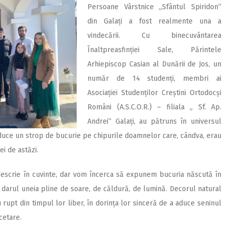
Persoane Vârstnice „Sfântul Spiridon“
din Galați a fost realmente una a
vindecării. Cu binecuvântarea
Înaltpreasfinției Sale, Părintele
Arhiepiscop Casian al Dunării de Jos, un
număr de 14 studenți, membri ai
Asociației Studenților Creștini Ortodocși
Români (A.S.C.O.R.) – filiala „ Sf. Ap.
Andrei“ Galați, au pătruns în universul
 aduce un strop de bucurie pe chipurile doamnelor care, cândva, erau
ei de astăzi.
descrie în cuvinte, dar vom încerca să expunem bucuria născută în
 darul uneia pline de soare, de căldură, de lumină. Decorul natural
u rupt din timpul lor liber, în dorința lor sinceră de a aduce seninul
cetare.