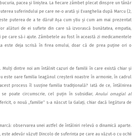
t bucuria, pacea și liniștea. La fiecare zâmbet plecat dinspre un tânăr
puterea suferindului pe care ne‑o arată și Evanghelia după Marcu (2,
 este puterea de a te dărui! Așa cum știu și cum am mai prezentat
Vor alături de ei suflete din care să izvorască bunătatea, empatia,
 pe care să‑i ajute. Zâmbetele au fost în această zi medicamentele
a este deja scrisă în firea omului, doar că de prea puține ori o
Mulți dintre noi am întâlnit cazuri de familii în care există chiar și
Nu este oare familia leagănul creșterii noastre în armonie, în cadrul
cest process îl susține familia tradițională? Iată de ce, întâlnirea
zi se poate circumscrie, cel puțin în subsidiar,
Anului
omagial al
fericit, o nouă „familie“ s‑a născut la Galați, chiar dacă legătura de
arcă: observarea unei astfel de întâlniri relevă o dinamică aparte.
n, este adevăr văzut! Dincolo de suferința pe care au văzut‑o cu ochii