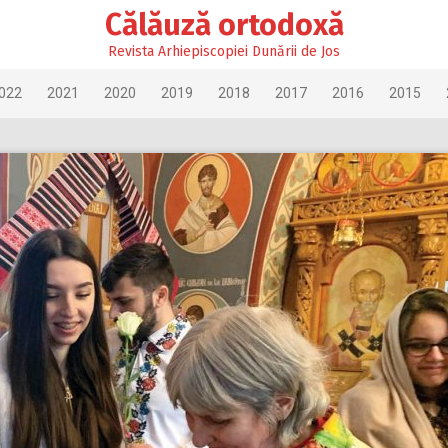
Călăuză ortodoxă
Revista Arhiepiscopiei Dunării de Jos
022
2021
2020
2019
2018
2017
2016
2015