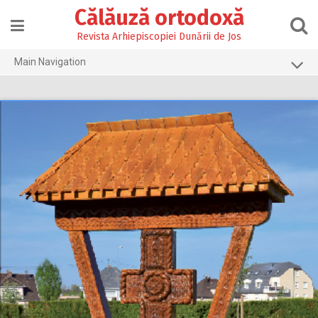
Skip
Călăuză ortodoxă
to
content
Revista Arhiepiscopiei Dunării de Jos
Main Navigation
Prima pagină
2026
2025
2024
2023
2022
2021
2020
2019