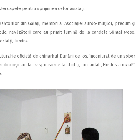
ei capele pentru sprijinirea celor asistaţi.
ăzătorilor din Galaţi, membri ai Asociaţiei surdo-muţilor, precum şi
lic, nevăzătorii care au primit lumină de la candela Sfintei Mese,
orlalţi, lumina.
 Liturghie oficiată de chiriarhul Dunării de Jos, înconjurat de un sobor
redincioşii au dat răspunsurile la slujbă, au cântat „Hristos a înviat!”
e.