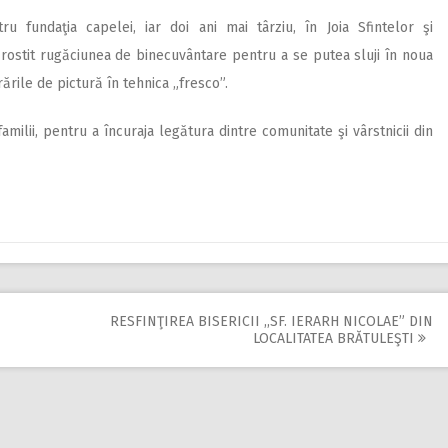
ru fundaţia capelei, iar doi ani mai târziu, în Joia Sfintelor şi
a rostit rugăciunea de binecuvântare pentru a se putea sluji în noua
ările de pictură în tehnica „fresco”.
amilii, pentru a încuraja legătura dintre comunitate şi vârstnicii din
RESFINŢIREA BISERICII ,,SF. IERARH NICOLAE” DIN
LOCALITATEA BRĂTULEŞTI