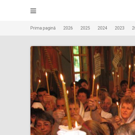
Skip
to
content
Prima pagină
2026
2025
2024
2023
2