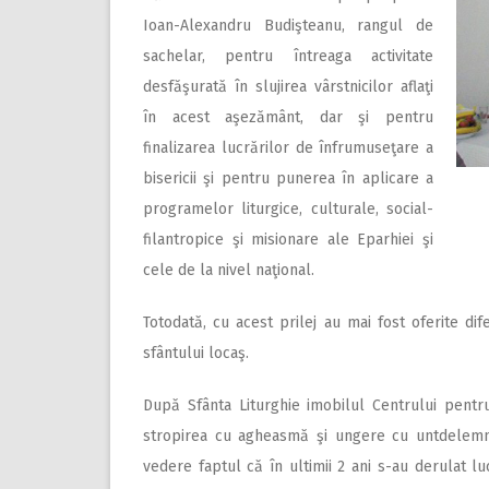
Ioan-Alexandru Budişteanu, rangul de
sachelar, pentru întreaga activitate
desfăşurată în slujirea vârstnicilor aflaţi
în acest aşezământ, dar şi pentru
finalizarea lucrărilor de înfrumuseţare a
bisericii şi pentru punerea în aplicare a
programelor liturgice, culturale, social-
filantropice şi misionare ale Eparhiei şi
cele de la nivel naţional.
Totodată, cu acest prilej au mai fost oferite difer
sfântului locaş.
După Sfânta Liturghie imobilul Centrului pentru
stropirea cu agheasmă şi ungere cu untdelemn, 
vedere faptul că în ultimii 2 ani s-au derulat lu