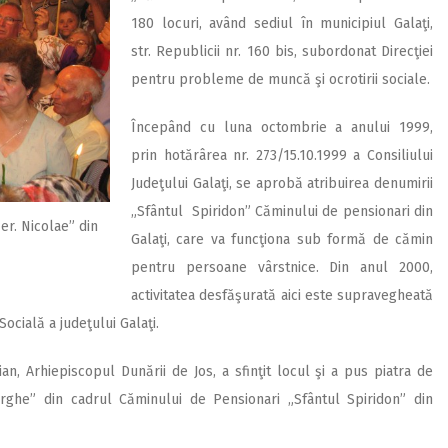
180 locuri, având sediul în municipiul Galaţi,
str. Republicii nr. 160 bis, subordonat Direcţiei
pentru probleme de muncă şi ocrotirii sociale.
Începând cu luna octombrie a anului 1999,
prin hotărârea nr. 273/15.10.1999 a Consiliului
Judeţului Galaţi, se aprobă atribuirea denumirii
„Sfântul Spiridon” Căminului de pensionari din
Ier. Nicolae” din
Galaţi, care va funcţiona sub formă de cămin
pentru persoane vârstnice. Din anul 2000,
activitatea desfăşurată aici este supravegheată
ocială a judeţului Galaţi.
ian, Arhiepiscopul Dunării de Jos, a sfinţit locul şi a pus piatra de
ghe” din cadrul Căminului de Pensionari „Sfântul Spiridon” din