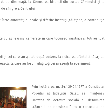
at, de dimineaţă, la târnosirea bisericii din curtea Căminului şi la
 de sfinţire a Centrului.
ntre autorităţile locale şi diferite instituţii gălăţene, o contribuţie
ate cu agheasmă camerele în care locuiesc vârstnicii şi toţi au luat
orii şi cei care au ajutat, după putere, la ridicarea sfântului lăcaş au
scă, la care au fost invitaţi toţi cei prezenţi la eveniment.
Prin hotărârea nr. 34/ 29.04.1977 a Consiliului
Popular al Judeţului Galaţi, se înfiinţează
Unitatea de ocrotire socială cu denumirea
„Căminul de pensionari”, cu o capacitate de