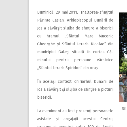
Duminică, 29 mai 2011, Înaltprea-sfinţitul
Părinte Casian, Arhiepiscopul Dunării de
Jos a săvârşit slujba de sfinţire a bisericii
cu hramul „Sfântul Mare Mucenic
Gheorghe şi Sfântul Ierarh Nicolae” din
municipiul Galaţi, situată în curtea Că-
minului pentru persoane vârstnice
„Sfântul Ierarh Spiridon” din oraş.
În acelaşi context, chiriarhul Dunării de
Jos a săvârşit şi slujba de sfinţire a picturii
bisericii.
Sf
La eveniment au fost prezenţi persoanele
asistate şi angajaţii acestui Centru,
precum şi membrii celor 100 de familii