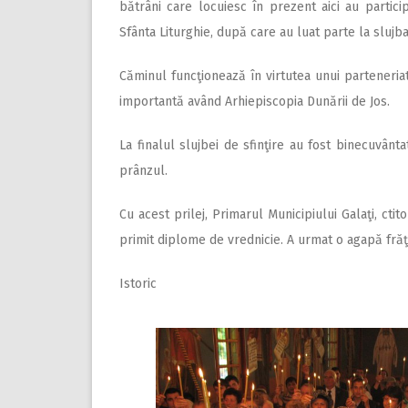
bătrâni care locuiesc în prezent aici au particip
Sfânta Liturghie, după care au luat parte la slujba
Căminul funcţionează în virtutea unui parteneriat î
importantă având Arhiepiscopia Dunării de Jos.
La finalul slujbei de sfinţire au fost binecuvânt
prânzul.
Cu acest prilej, Primarul Municipiului Galaţi, ctit
primit diplome de vrednicie. A urmat o agapă frăţea
Istoric