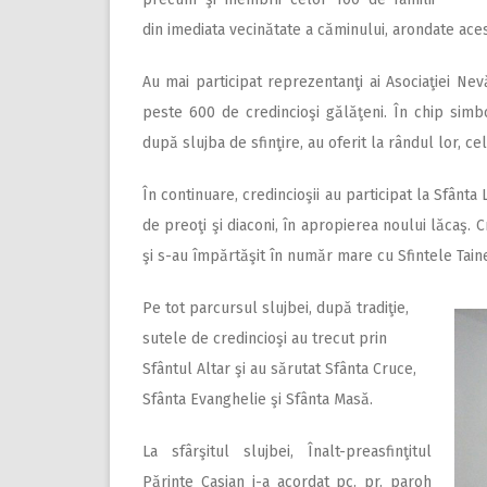
din imediata vecinătate a căminului, arondate acest
Au mai participat reprezentanţi ai Asociaţiei Nev
peste 600 de credincioşi gălăţeni. În chip simbo
după slujba de sfinţire, au oferit la rândul lor, cel
În continuare, credincioşii au participat la Sfânta
de preoţi şi diaconi, în apropierea noului lăcaş. C
şi s-au împărtăşit în număr mare cu Sfintele Tain
Pe tot parcursul slujbei, după tradiţie,
sutele de credincioşi au trecut prin
Sfântul Altar şi au sărutat Sfânta Cruce,
Sfânta Evanghelie şi Sfânta Masă.
La sfârşitul slujbei, Înalt-preasfinţitul
Părinte Casian i-a acordat pc. pr. paroh