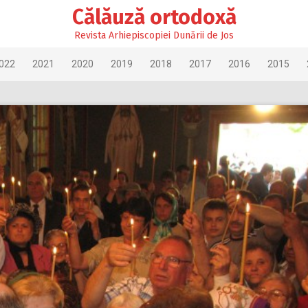
Călăuză ortodoxă
Revista Arhiepiscopiei Dunării de Jos
022
2021
2020
2019
2018
2017
2016
2015