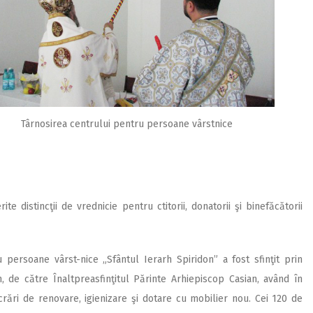
Târnosirea centrului pentru persoane vârstnice
ite distincţii de vrednicie pentru ctitorii, donatorii şi binefăcătorii
 persoane vârst-nice „Sfântul Ierarh Spiridon” a fost sfinţit prin
de către Înaltpreasfinţitul Părinte Arhiepiscop Casian, având în
crări de renovare, igienizare şi dotare cu mobilier nou. Cei 120 de