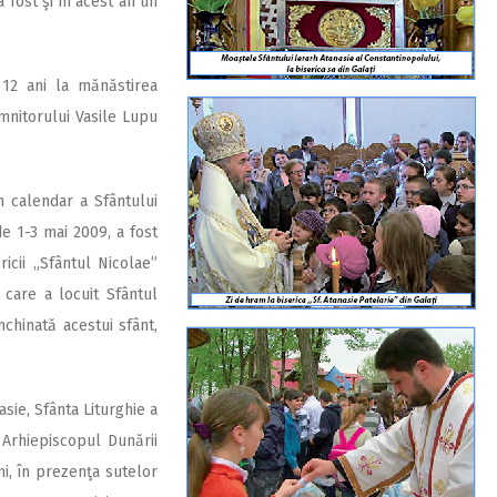
a fost şi în acest an un
 12 ani la mănăstirea
mnitorului Vasile Lupu
n calendar a Sfântului
de 1-3 mai 2009, a fost
ricii „Sfântul Nicolae”
n care a locuit Sfântul
nchinată acestui sfânt,
asie, Sfânta Liturghie a
, Arhiepiscopul Dunării
ni, în prezenţa sutelor