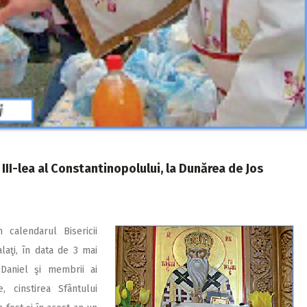
 III-lea al Constantinopolului, la Dunărea de Jos
 calendarul Bisericii
laţi, în data de 3 mai
 Daniel şi membrii ai
, cinstirea Sfântului