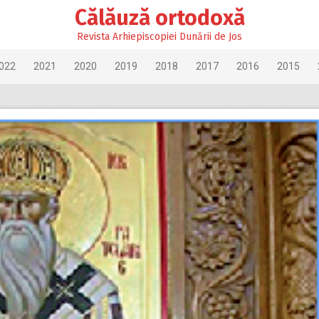
Călăuză ortodoxă
Revista Arhiepiscopiei Dunării de Jos
022
2021
2020
2019
2018
2017
2016
2015