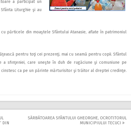
ătoare a participat un
Sfânta Liturghie şi au
cu părticele din moaştele Sfântului Atanasie, aflate în patrimoniul
frăţească pentru toţi cei prezenţi, mai cu seamă pentru copii. Sfântul
e a sfinţeniei, care uneşte în duh de rugăciune şi comuniune pe
îl cinstesc ca pe un părinte mărturisitor şi trăitor al dreptei credinţe.
UL
SĂRBĂTOAREA SFÂNTULUI GHEORGHE, OCROTITORUL
” DIN
MUNICIPIULUI TECUCI