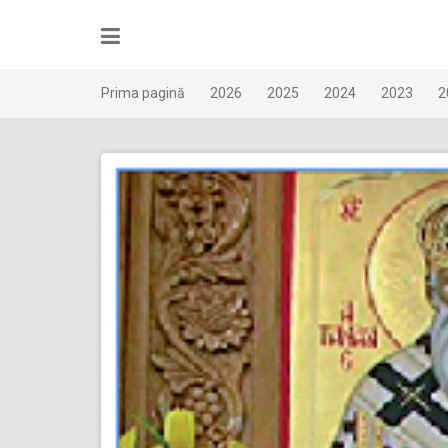
Skip
to
content
Prima pagină
2026
2025
2024
2023
2