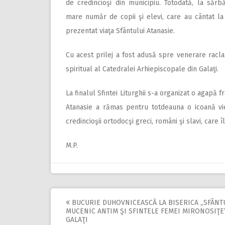
de credincioşi din municipiu. Totodată, la sărb
mare număr de copii şi elevi, care au cântat la 
prezentat viaţa Sfântului Atanasie.
Cu acest prilej a fost adusă spre venerare racla 
spiritual al Catedralei Arhiepiscopale din Galaţi.
La finalul Sfintei Liturghii s-a organizat o agapă 
Atanasie a rămas pentru totdeauna o icoană vi
credincioşii ortodocşi greci, români şi slavi, care 
M.P.
BUCURIE DUHOVNICEASCĂ LA BISERICA ,,SFÂNT
Post
MUCENIC ANTIM ŞI SFINTELE FEMEI MIRONOSIŢE
GALAŢI