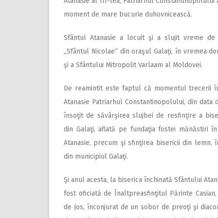
Atanasie al III-lea, Patriarhul Constantinopolului 
moment de mare bucurie duhovnicească.
Sfântul Atanasie a locuit şi a slujit vreme de
„Sfântul Nicolae” din oraşul Galaţi, în vremea do
şi a Sfântului Mitropolit Varlaam al Moldovei.
De reamintit este faptul că momentul trecerii î
Atanasie Patriarhul Constantinopolului, din data 
însoţit de săvârşirea slujbei de resfinţire a bise
din Galaţi, aflată pe fundaţia fostei mănăstiri î
Atanasie, precum şi sfinţirea bisericii din lemn, î
din municipiul Galaţi.
Şi anul acesta, la biserica închinată Sfântului Atan
fost oficiată de Înaltpreasfinţitul Părinte Casian
de Jos, înconjurat de un sobor de preoţi şi diaco