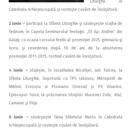
Liturghii în
Catedrala Arhiepiscopală şi rosteşte cuvânt de învăţătură.
2 iunie
–
participă la Sfânta Liturghie şi săvârşeşte slujba de
Tedeum, în Capela Seminarului Teologic „Sf. Ap. Andrei“ din
Galaţi, cu ocazia cursului festiv al promoţiei 2025, gimnaziu şi
liceu, şi revederea după 10 de ani de la absolvirea
promoţiei 2011‑2015, rostind cuvânt de învățătură.
4 iunie
–
slujește, în localitatea Niculiţel, jud. Tulcea, la
Sfânta Liturghie, împreună cu ÎPS Iakovos, Mitropolit de
Mitilini, Eressou si Plomariu (Grecia) și PS Visarion,
Episcopul Tulcii, la prăznuirea Sfinţilor Mucenici Zotic, Atal,
Camasie şi Filip.
6 iunie
–
săvârşeşte Taina Sfântului Maslu în Catedrala
Arhiepiscopală și rostește cuvânt de învățătură.