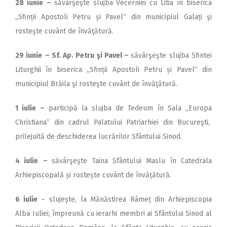
28 iunie
–
săvârşeşte slujba Vecerniei cu Litia în biserica
„Sfinții Apostoli Petru și Pavel“ din municipiul Galați şi
rosteşte cuvânt de învăţătură.
29 iunie
– Sf. Ap. Petru şi Pavel –
săvârşeşte slujba Sfintei
Liturghii în biserica „Sfinții Apostoli Petru și Pavel“ din
municipiul Brăila şi rosteşte cuvânt de învăţătură.
1 iulie
–
participă la slujba de Tedeum în Sala „Europa
Christiana“ din cadrul Palatului Patriarhiei din Bucureşti,
prilejuită de deschiderea lucrărilor Sfântului Sinod.
4 iulie
–
săvârşeşte Taina Sfântului Maslu în Catedrala
Arhiepiscopală și rostește cuvânt de învățătură.
6 iulie
– slujeşte, la Mănăstirea Râmeț din Arhiepiscopia
Alba Iuliei, împreună cu ierarhi membri ai Sfântului Sinod al