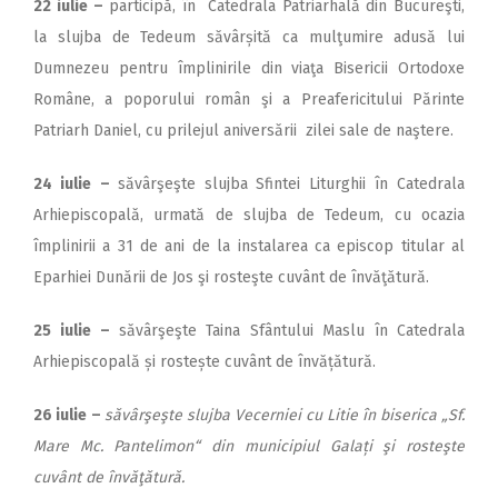
22 iulie
–
participă, în Catedrala Patriarhală din Bucureşti,
la slujba de Tedeum săvârșită ca mulţumire adusă lui
Dumnezeu pentru împlinirile din viaţa Bisericii Ortodoxe
Române, a poporului român şi a Preafericitului Părinte
Patriarh Daniel, cu prilejul aniversării zilei sale de naştere.
24 iulie
–
săvârşeşte slujba Sfintei Liturghii în Catedrala
Arhiepiscopală, urmată de slujba de Tedeum, cu ocazia
împlinirii a 31 de ani de la instalarea ca episcop titular al
Eparhiei Dunării de Jos şi rosteşte cuvânt de învăţătură.
25 iulie
–
săvârşeşte Taina Sfântului Maslu în Catedrala
Arhiepiscopală și rostește cuvânt de învățătură.
26 iulie
–
săvârşeşte slujba Vecerniei cu Litie în biserica „Sf.
Mare Mc. Pantelimon“ din municipiul Galați şi rosteşte
cuvânt de învăţătură.