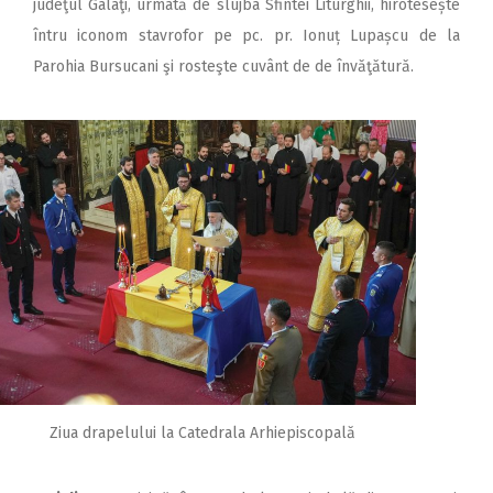
judeţul Galaţi, urmată de slujba Sfintei Liturghii, hirotesește
întru iconom stavrofor pe pc. pr. Ionuț Lupașcu de la
Parohia Bursucani şi rosteşte cuvânt de de învăţătură.
Ziua drapelului la Catedrala Arhiepiscopală