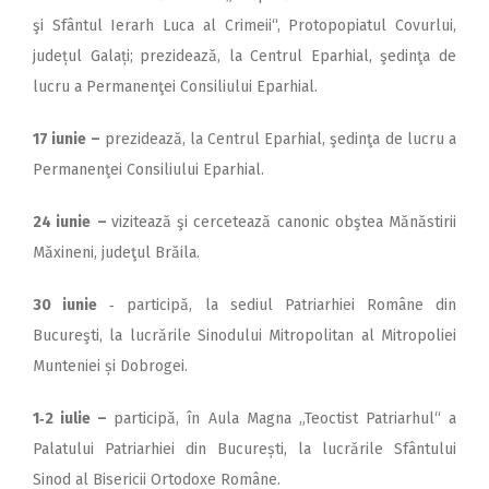
şi Sfântul Ierarh Luca al Crimeii“, Protopopiatul Covurlui,
județul Galați;
prezidează, la Centrul Eparhial, şedinţa de
lucru a Permanenţei Consiliului Eparhial.
17 iunie
–
prezidează, la Centrul Eparhial, şedinţa de lucru a
Permanenţei Consiliului Epar­hial.
24 iunie
–
vizitează şi cercetează canonic obştea Mănăstirii
Măxineni, judeţul Brăila.
30 iunie
‑ participă, la sediul Patriarhiei Române din
Bucureşti, la lucrările Sinodului Mitropolitan al Mitropoliei
Munteniei și Dobrogei.
1‑2 iulie –
participă, în Aula Magna „Teoctist Patriarhul“ a
Palatului Patriarhiei din București, la lucrările Sfântului
Sinod al Bisericii Ortodoxe Române.