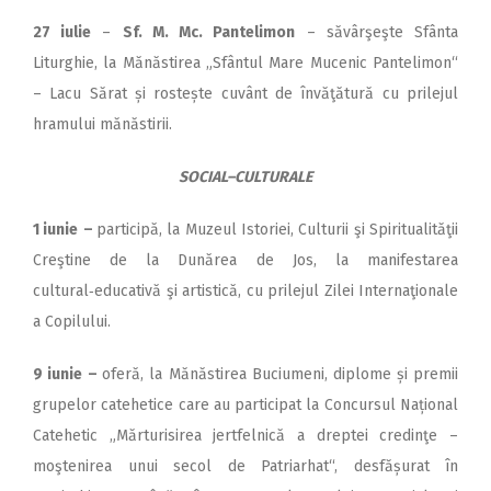
27 iulie
–
Sf. M. Mc. Pantelimon
– săvârşeşte Sfânta
Liturghie, la Mănăstirea „Sfântul Mare Mucenic Pantelimon“
– Lacu Sărat și rostește cuvânt de învăţătură cu prilejul
hramului mănăstirii.
SOCIAL–CULTURALE
1 iunie
–
participă, la Muzeul Istoriei, Culturii şi Spiritualităţii
Creştine de la Dunărea de Jos, la manifestarea
cultural‑educativă şi artistică, cu prilejul Zilei Internaţionale
a Copilului.
9 iunie
–
oferă, la Mănăstirea Buciumeni, diplome și premii
grupelor catehetice care au participat la Concursul Național
Catehetic „Mărturisirea jertfelnică a dreptei credinţe –
moştenirea unui secol de Patriarhat“, desfășurat în