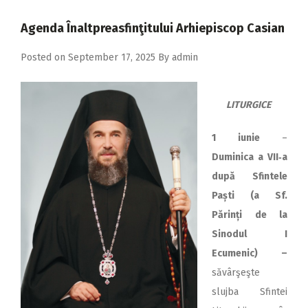
2018
Agenda Înaltpreasfinţitului Arhiepiscop Casian
2017
2016
Posted on
September 17, 2025
By
admin
2015
LITURGICE
2014
2013
1 iunie
–
Duminica a VII‑a
2012
după Sfintele
2011
Paști (a Sf.
2010
Părinți de la
Sinodul I
2009
Ecumenic) –
săvârşeşte
slujba Sfintei