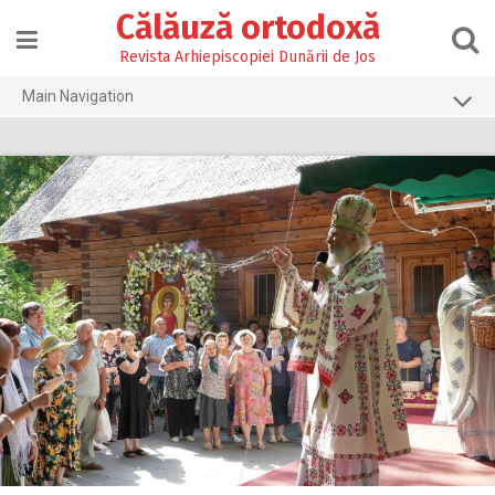
Skip
Călăuză ortodoxă
to
content
Revista Arhiepiscopiei Dunării de Jos
Main Navigation
Prima pagină
2026
2025
2024
2023
2022
2021
2020
2019