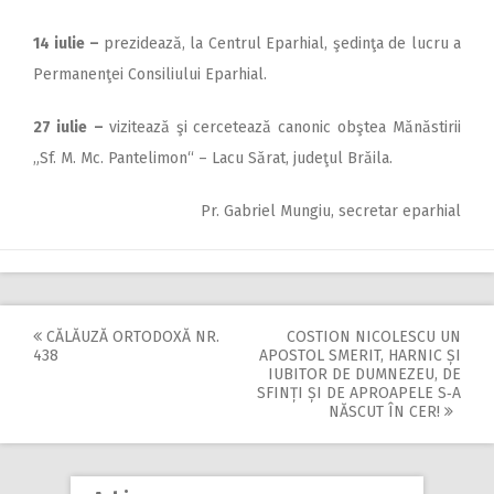
14 iulie
–
prezidează, la Centrul Eparhial, şedinţa de lucru a
Permanenţei Consiliului Epar­hial.
27 iulie
–
vizitează şi cercetează canonic obştea Mănăstirii
„Sf. M. Mc. Pantelimon“ – Lacu Sărat, judeţul Brăila.
Pr. Gabriel Mungiu, secretar eparhial
CĂLĂUZĂ ORTODOXĂ NR.
COSTION NICOLESCU UN
Post
438
APOSTOL SMERIT, HARNIC ȘI
IUBITOR DE DUMNEZEU, DE
navigation
SFINȚI ȘI DE APROAPELE S‑A
NĂSCUT ÎN CER!