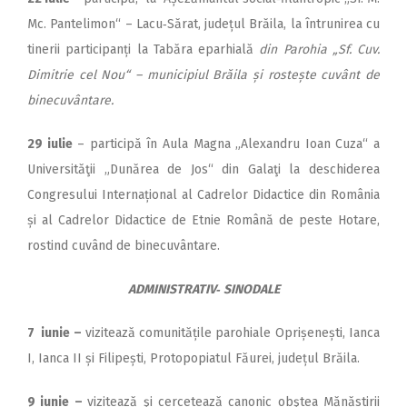
Mc. Pantelimon“ – Lacu‑Sărat, județul Brăila, la întrunirea cu
tinerii participanți la Tabăra eparhială
din Parohia „Sf. Cuv.
Dimitrie cel Nou“ – municipiul Brăila și rostește cuvânt de
binecuvântare.
29 iulie
– participă în Aula Magna „Alexandru Ioan Cuza“ a
Universităţii „Dunărea de Jos“ din Galaţi la deschiderea
Congresului Internațional al Cadrelor Didactice din România
și al Cadrelor Didactice de Etnie Română de peste Hotare,
rostind cuvând de binecuvântare.
ADMINISTRATIV‑ SINODALE
7 iunie
–
vizitează comunită­țile parohiale Oprișenești, Ianca
I, Ianca II și Filipești, Protopopiatul Făurei, județul Brăila.
9 iunie –
vizitează şi cercetează canonic obştea Mănăstirii