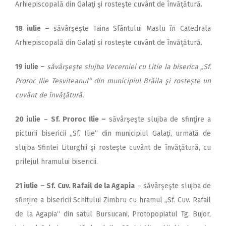
Arhiepiscopală din Galaţi şi rosteşte cuvânt de învăţătură.
18 iulie
–
săvârşeşte Taina Sfântului Maslu în Catedrala
Arhiepiscopală din Galați și rostește cuvânt de învățătură.
19 iulie
–
săvârşeşte slujba Vecerniei cu Litie la biserica „Sf.
Proroc Ilie Tesviteanul“ din municipiul Brăila şi rosteşte un
cuvânt de învăţătură.
20 iulie
–
Sf. Proroc Ilie –
săvârşeşte slujba de sfinţire a
picturii bisericii „Sf. Ilie“ din municipiul Galaţi, urmată de
slujba Sfintei Liturghii şi rosteşte cuvânt de învăţătură, cu
prilejul hramului bisericii.
21 iulie
– Sf. Cuv. Rafail de la Agapia
– săvârşeşte slujba de
sfințire a bisericii Schitului Zimbru cu hramul „Sf. Cuv. Rafail
de la Agapia“ din satul Bursucani, Protopopiatul Tg. Bujor,