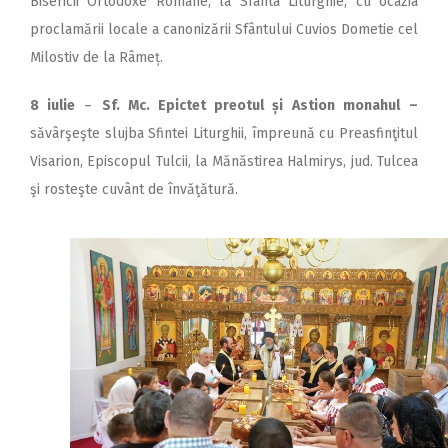
Bisericii Ortodoxe Române, la Sfânta Liturghie, cu ocazia
proclamării locale a canonizării Sfântului Cuvios Dometie cel
Milostiv de la Râmeț.
8 iulie
–
Sf. Mc. Epictet preotul și Astion monahul
–
săvârşeşte slujba Sfintei Liturghii, împreună cu Preasfinţitul
Visarion, Episcopul Tulcii, la Mănăstirea Halmirys, jud. Tulcea
şi rosteşte cuvânt de învăţătură.