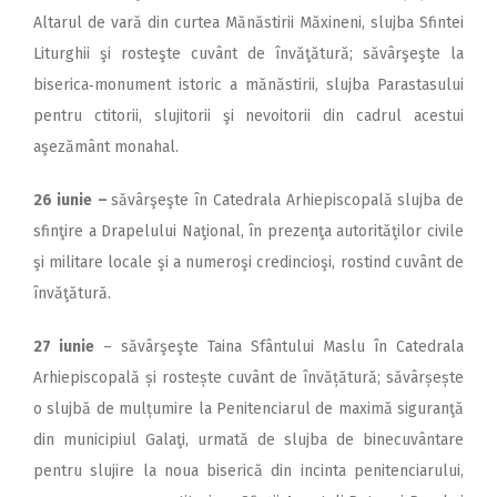
Altarul de vară din curtea Mănăstirii Măxineni, slujba Sfintei
Liturghii şi rosteşte cuvânt de învăţătură; săvârşeşte la
biserica‑monument istoric a mănăstirii, slujba Parastasului
pentru ctitorii, slujitorii şi nevoitorii din cadrul acestui
aşezământ monahal.
26 iunie
–
săvârşeşte în Catedrala Arhiepiscopală slujba de
sfinţire a Drapelului Naţional, în prezenţa autorităţilor civile
şi militare locale şi a numeroşi credincioşi, rostind cuvânt de
învăţătură.
27 iunie
– săvârşeşte Taina Sfântului Maslu în Catedrala
Arhiepiscopală și rostește cuvânt de învățătură; săvârșește
o slujbă de mul­țumire la Penitenciarul de maximă siguranţă
din municipiul Galaţi, urmată de slujba de binecuvântare
pentru slujire la noua biserică din incinta penitenciarului,