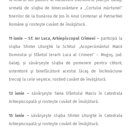
urmată de slujba de binecuvântare a „Cortului mărturiei“
tinerilor de la Dunărea de Jos în Anul Centenar al Patriarhiei
Române şi rosteşte cuvânt de învăţătură.
11 iunie – Sf. Ier Luca, Arhiepiscopul Crimeei –
participă la
slujba Sfintei Liturghii la Schitul „Acoperământul Maicii
Domnului şi Sfântul Ierarh Luca al Crimeei“ – Mogoş, jud.
Galaţi, și săvârșește slujba de pomenire pentru ctitorii,
ostenitorii şi binefăcătorii acestui lăcaş de închinăciune
trecuţi la cele veşnice, rostind cuvânt de învăţătură.
13 iunie
–
săvârşeşte Taina Sfântului Maslu în Catedrala
Arhiepiscopală și rostește cuvânt de învățătură.
15 iunie
–
săvârşeşte slujba Sfintei Liturghii în Catedrala
Arhiepiscopală şi rosteşte cuvânt de învăţătură.