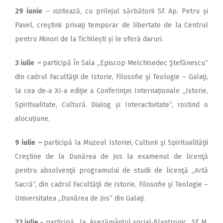
29 iunie
– vizitează, cu prilejul sărbătorii Sf. Ap. Petru și
Pavel, creştinii privaţi temporar de libertate de la Centrul
pentru Minori de la Tichilești și le oferă daruri.
3 iulie
–
participă în Sala „Episcop Melchisedec Ştefănescu“
din cadrul Facultăţii de Istorie, Filosofie şi Teologie – Galaţi,
la cea de‑a XI‑a ediţie a Conferinţei Internaționale „Is­to­­rie,
Spiritualitate, Cultură. Dia­log și Interactivitate“, rostind o
alo­cu­țiune.
9 iulie
–
participă la Muzeul Istoriei, Culturii şi Spiritualităţii
Creştine de la Dunărea de Jos la examenul de licenţă
pentru absolvenţii programului de studii de licenţă „Artă
Sacră“, din cadrul Facultăţii de Istorie, Filosofie şi Teologie –
Universitatea „Dunărea de Jos“ din Galaţi.
22 iulie
– participă, la Așezământul social‑filantropic „Sf. M.