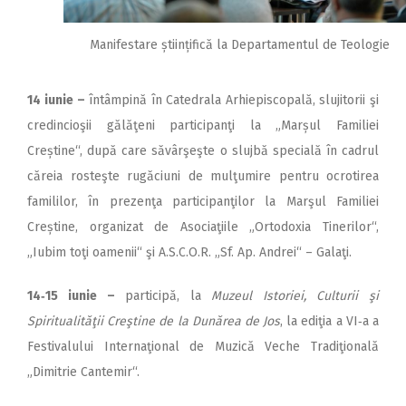
Manifestare științifică la Departamentul de Teologie
14 iunie
–
întâmpină în Catedrala Arhiepiscopală, slujitorii şi
credincioşii gălăţeni participanţi la „Marșul Familiei
Creștine“, după care săvârşeşte o slujbă specială în cadrul
căreia rosteşte rugăciuni de mulţumire pentru ocrotirea
famililor, în prezenţa participanţilor la Marşul Familiei
Creștine, organizat de Asociaţiile „Ortodoxia Tinerilor“,
„Iubim toţi oamenii“ şi A.S.C.O.R. „Sf. Ap. Andrei“ – Galaţi.
14‑15 iunie
–
participă, la
Muzeul Istoriei, Culturii şi
Spiritualităţii Creştine de la Dunărea de Jos
, la ediţia a VI‑a a
Festivalului Internaţional de Muzică Veche Tradiţională
„Dimitrie Cantemir“.