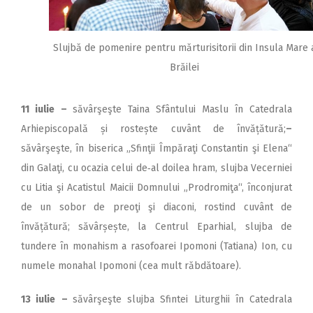
Slujbă de pomenire pentru mărturisitorii din Insula Mare 
Brăilei
11 iulie
–
săvârşeşte Taina Sfântului Maslu în Catedrala
Arhiepiscopală și rostește cuvânt de învățătură;
–
săvârşeşte, în biserica „Sfinţii Împăraţi Constantin şi Elena“
din Galaţi, cu ocazia celui de‑al doilea hram, slujba Vecerniei
cu Litia şi Acatistul Maicii Domnului „Prodromiţa“, înconjurat
de un sobor de preoţi şi diaconi, rostind cuvânt de
învățătură;
săvârșește, la Centrul Eparhial, slujba de
tundere în monahism a rasofoarei Ipomoni (Tatiana) Ion, cu
numele monahal Ipomoni (cea mult răbdătoare).
13 iulie
–
săvârşeşte slujba Sfintei Liturghii în Catedrala