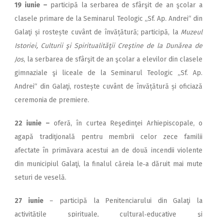
19 iunie
–
participă la serbarea de sfârşit de an şcolar a
clasele primare de la Seminarul Teologic „Sf. Ap. Andrei“ din
Galaţi și rostește cuvânt de învăță­tură;
participă, la
Muzeul
Istoriei, Culturii şi Spiritualităţii Creştine de la Dunărea de
Jos
, la serbarea de sfârşit de an şcolar a elevilor din clasele
gimnaziale şi liceale de la Seminarul Teologic „Sf. Ap.
Andrei“ din Galaţi, rostește cuvânt de învățătură și oficiază
ceremonia de premiere.
22 iunie
–
oferă, în curtea Reşedinţei Arhiepiscopale, o
agapă tradiţională pentru membrii celor zece familii
afectate în primăvara acestui an de două incendii violente
din municipiul Galaţi, la finalul căreia le‑a dăruit mai mute
seturi de veselă.
27 iunie
– participă la Penitenciarului din Galaţi la
activităţile spirituale, cultural‑educative şi