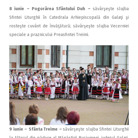
8 iunie
– Pogorârea Sfântului Duh
–
săvârşeşte slujba
Sfintei Liturghii în Catedrala Arhiepiscopală din Galaţi şi
rosteşte cuvânt de învăţătură; săvârşeşte slujba Vecerniei
speciale a praznicului Preasfintei Treimi.
9 iunie
–
Sfânta Treime
–
săvârşeşte slujba Sfintei Liturghii
la Altarul din pădure al Mănăstirii Buciumeni, judeţul Galaţi,