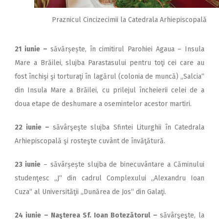
Praznicul Cincizecimii la Catedrala Arhiepiscopală
21 iunie
–
săvărșește, în cimitirul Parohiei Agaua – Insula
Mare a Brăilei, slujba Parastasului pentru toţi cei care au
fost închişi şi torturaţi în lagărul (colonia de muncă) „Salcia“
din Insula Mare a Brăilei, cu prilejul încheierii celei de a
doua etape de deshumare a osemintelor acestor martiri.
22 iunie
–
săvârşeşte slujba Sfintei Liturghii în Catedrala
Arhiepiscopală şi rosteşte cuvânt de învăţătură.
23 iunie
– săvârșește slujba de binecuvântare a Căminului
studenţesc „J“ din cadrul Complexului „Alexandru Ioan
Cuza“ al Universităţii „Dunărea de Jos“ din Galaţi.
24 iunie
– Naşterea Sf. Ioan Botezătorul
–
săvârşeşte, la