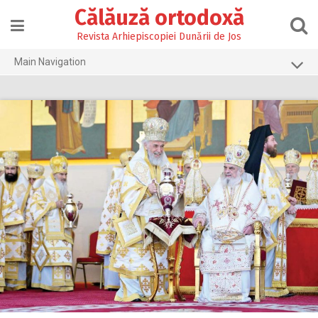
Skip
Călăuză ortodoxă
to
content
Revista Arhiepiscopiei Dunării de Jos
Main Navigation
Prima pagină
2026
2025
2024
2023
2022
2021
2020
2019