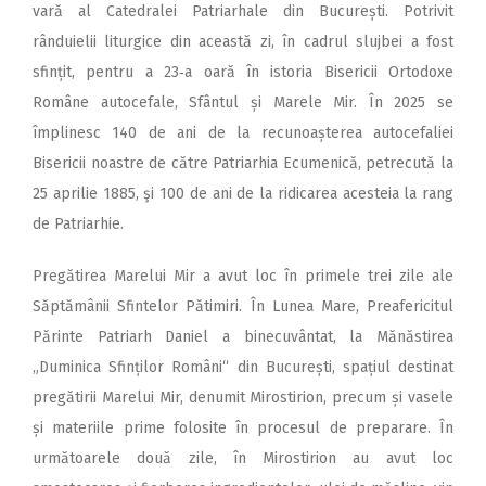
vară al Catedralei Patriarhale din București. Potrivit
rânduielii liturgice din această zi, în cadrul slujbei a fost
sfințit, pentru a 23‑a oară în istoria Bisericii Ortodoxe
Române autocefale, Sfântul și Marele Mir. În 2025 se
împlinesc 140 de ani de la recu­noașterea autocefaliei
Bisericii noastre de către Patriarhia Ecumenică, petrecută la
25 aprilie 1885, şi 100 de ani de la ridicarea acesteia la rang
de Patriarhie.
Pregătirea Marelui Mir a avut loc în primele trei zile ale
Săptămânii Sfintelor Pătimiri. În Lunea Mare, Preafericitul
Părinte Patriarh Daniel a binecuvântat, la Mănăstirea
„Duminica Sfinților Români“ din București, spațiul destinat
pregătirii Marelui Mir, denumit Mirostirion, precum și vasele
și materiile prime folosite în procesul de preparare. În
următoarele două zile, în Mirostirion au avut loc