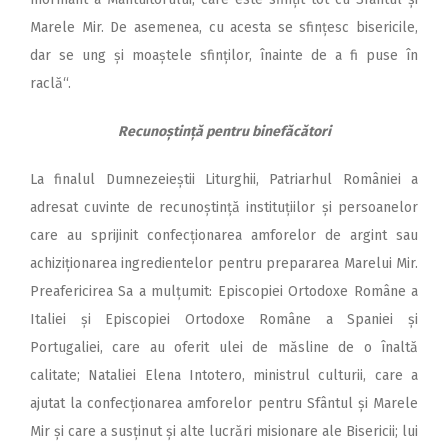
Marele Mir. De asemenea, cu acesta se sfințesc bisericile,
dar se ung și moaștele sfinților, înainte de a fi puse în
raclă“.
Recunoștință pentru binefăcători
La finalul Dumnezeieștii Liturghii, Patriarhul României a
adresat cuvinte de recunoștință instituțiilor și persoanelor
care au sprijinit confecționarea amforelor de argint sau
achizi­ționarea ingredientelor pentru prepararea Marelui Mir.
Preafericirea Sa a mulțumit: Episcopiei Ortodoxe Române a
Italiei și Episcopiei Ortodoxe Române a Spaniei și
Portugaliei, care au oferit ulei de măsline de o înaltă
calitate; Nataliei Elena Intotero, ministrul culturii, care a
ajutat la confecționarea amforelor pentru Sfântul și Marele
Mir și care a susținut și alte lucrări misionare ale Bisericii; lui