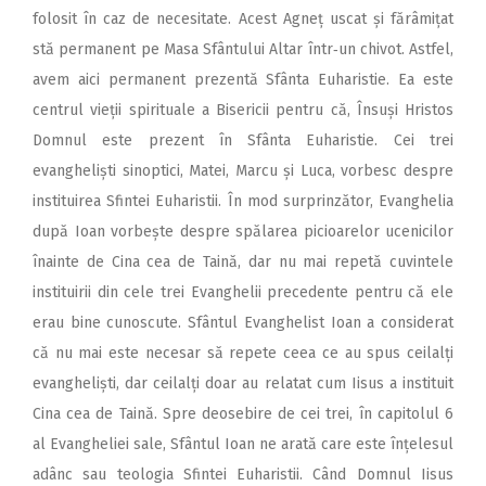
folosit în caz de necesitate. Acest Agneț uscat și fărâmițat
stă permanent pe Masa Sfântului Altar într‑un chivot. Astfel,
avem aici permanent prezentă Sfânta Euharistie. Ea este
centrul vieții spirituale a Bisericii pentru că, Însuși Hristos
Domnul este prezent în Sfânta Euharistie. Cei trei
evangheliști sinoptici, Matei, Marcu și Luca, vorbesc despre
instituirea Sfintei Euharistii. În mod surprinzător, Evanghelia
după Ioan vorbește despre spălarea picioarelor ucenicilor
înainte de Cina cea de Taină, dar nu mai repetă cuvintele
instituirii din cele trei Evanghelii precedente pentru că ele
erau bine cunoscute. Sfântul Evanghelist Ioan a considerat
că nu mai este necesar să repete ceea ce au spus ceilalți
evangheliști, dar ceilalți doar au relatat cum Iisus a instituit
Cina cea de Taină. Spre deosebire de cei trei, în capitolul 6
al Evangheliei sale, Sfântul Ioan ne arată care este înțelesul
adânc sau teologia Sfintei Euharistii. Când Domnul Iisus