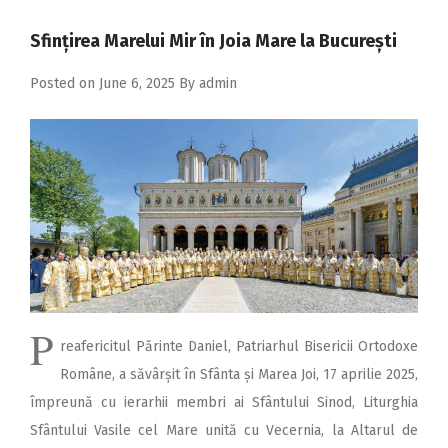
2018
Sfințirea Marelui Mir în Joia Mare la București
2017
Posted on
June 6, 2025
By
admin
2016
2015
2014
2013
2012
2011
2010
P
2009
reafericitul Părinte Daniel, Patriarhul Bisericii Ortodoxe
Române, a săvârșit în Sfânta și Marea Joi, 17 aprilie 2025,
împreună cu ierarhii membri ai Sfântului Sinod, Liturghia
Sfântului Vasile cel Mare unită cu Vecernia, la Altarul de