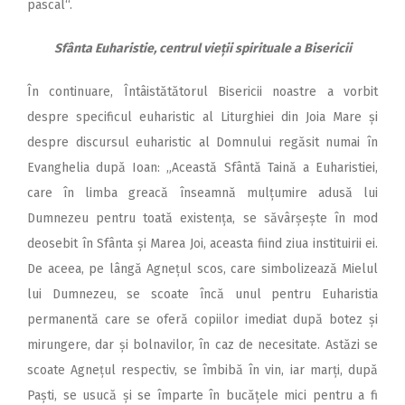
pascal“.
Sfânta Euharistie, centrul vieții spirituale a Bisericii
În continuare, Întâistătătorul Bisericii noastre a vorbit
despre specificul euharistic al Liturghiei din Joia Mare și
despre discursul euharistic al Domnului regăsit numai în
Evanghelia după Ioan: „Această Sfântă Taină a Euharistiei,
care în limba greacă înseamnă mulțumire adusă lui
Dumnezeu pentru toată existența, se săvârșește în mod
deosebit în Sfânta și Marea Joi, aceasta fiind ziua instituirii ei.
De aceea, pe lângă Agnețul scos, care simbolizează Mielul
lui Dumnezeu, se scoate încă unul pentru Euharistia
permanentă care se oferă copiilor imediat după botez și
mirungere, dar și bolnavilor, în caz de necesitate. Astăzi se
scoate Agnețul respectiv, se îmbibă în vin, iar marți, după
Paști, se usucă și se împarte în bucățele mici pentru a fi