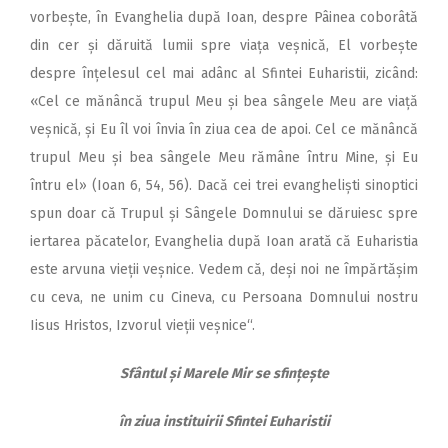
vorbește, în Evanghelia după Ioan, despre Pâinea coborâtă
din cer și dăruită lumii spre viața veșnică, El vorbește
despre înțelesul cel mai adânc al Sfintei Euharistii, zicând:
«Cel ce mănâncă trupul Meu și bea sângele Meu are viață
veșnică, și Eu îl voi învia în ziua cea de apoi. Cel ce mănâncă
trupul Meu și bea sângele Meu rămâne întru Mine, și Eu
întru el» (Ioan 6, 54, 56). Dacă cei trei evangheliști sinoptici
spun doar că Trupul și Sângele Domnului se dăruiesc spre
iertarea păcatelor, Evanghelia după Ioan arată că Euharistia
este arvuna vieții veșnice. Vedem că, deși noi ne împărtășim
cu ceva, ne unim cu Cineva, cu Persoana Domnului nostru
Iisus Hristos, Izvorul vieții veșnice“.
Sfântul și Marele Mir se sfințește
în ziua instituirii Sfintei Euharistii