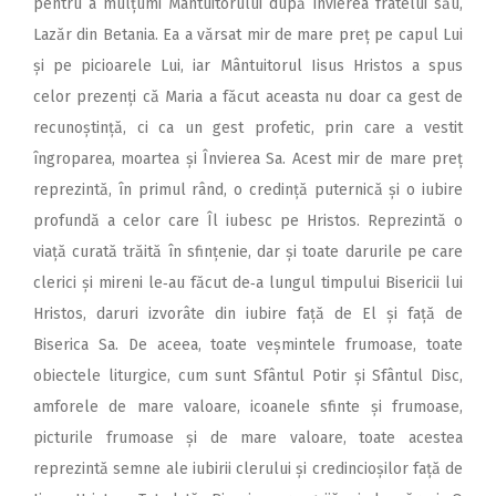
pentru a mulțumi Mântuitorului după învierea fratelui său,
Lazăr din Betania. Ea a vărsat mir de mare preț pe capul Lui
și pe picioarele Lui, iar Mântuitorul Iisus Hristos a spus
celor prezenți că Maria a făcut aceasta nu doar ca gest de
recunoștință, ci ca un gest profetic, prin care a vestit
îngroparea, moartea și Învierea Sa. Acest mir de mare preț
reprezintă, în primul rând, o credință puternică și o iubire
profundă a celor care Îl iubesc pe Hristos. Reprezintă o
viață curată trăită în sfințenie, dar și toate darurile pe care
clerici și mireni le‑au făcut de‑a lungul timpului Bisericii lui
Hristos, daruri izvorâte din iubire față de El și față de
Biserica Sa. De aceea, toate veș­mintele frumoase, toate
obiectele liturgice, cum sunt Sfântul Potir și Sfântul Disc,
amforele de mare valoare, icoanele sfinte și frumoase,
picturile frumoase și de mare valoare, toate acestea
reprezintă semne ale iubirii clerului și credin­cioșilor față de