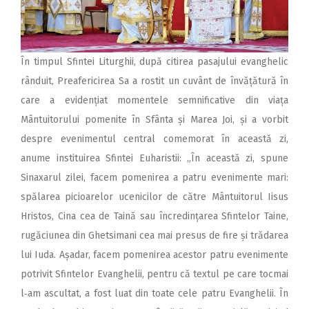
În timpul Sfintei Liturghii, după citirea pasajului evanghelic
rânduit, Preafericirea Sa a rostit un cuvânt de învățătură în
care a eviden­țiat momentele semnificative din viața
Mântuitorului pomenite în Sfânta și Marea Joi, și a vorbit
despre evenimentul central comemorat în această zi,
anume instituirea Sfintei Euharistii: „În această zi, spune
Sinaxarul zilei, facem pomenirea a patru evenimente mari:
spălarea picioarelor ucenicilor de către Mântuitorul Iisus
Hristos, Cina cea de Taină sau încredin­țarea Sfintelor Taine,
rugăciunea din Ghetsimani cea mai presus de fire și trădarea
lui Iuda. Așadar, facem pomenirea acestor patru evenimente
potrivit Sfintelor Evanghelii, pentru că textul pe care tocmai
l‑am ascultat, a fost luat din toate cele patru Evanghelii. În