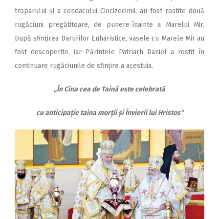
troparului și a condacului Cincizecimii, au fost rostite două
rugăciuni pregătitoare, de punere‑înainte a Marelui Mir.
După sfințirea Darurilor Euharistice, vasele cu Marele Mir au
fost descoperite, iar Părintele Patriarh Daniel a rostit în
continuare rugăciunile de sfințire a acestuia.
„În Cina cea de Taină este celebrată
cu anticipație taina morții și Învierii lui Hristos“