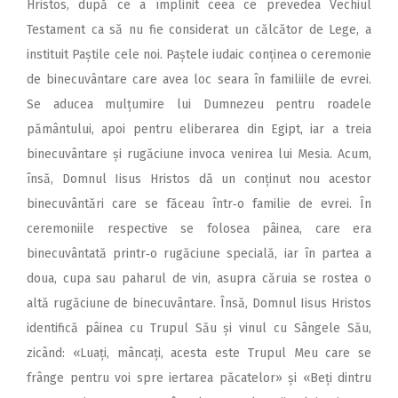
Hristos, după ce a împlinit ceea ce prevedea Vechiul
Testament ca să nu fie considerat un călcător de Lege, a
instituit Paștile cele noi. Paștele iudaic conținea o ceremonie
de binecuvântare care avea loc seara în familiile de evrei.
Se aducea mulțumire lui Dumnezeu pentru roadele
pământului, apoi pentru eliberarea din Egipt, iar a treia
binecuvântare și rugăciune invoca venirea lui Mesia. Acum,
însă, Domnul Iisus Hristos dă un conținut nou acestor
binecuvântări care se făceau într‑o familie de evrei. În
ceremoniile respective se folosea pâinea, care era
binecuvântată printr‑o rugăciune specială, iar în partea a
doua, cupa sau paharul de vin, asupra căruia se rostea o
altă rugăciune de binecuvântare. Însă, Domnul Iisus Hristos
identifică pâinea cu Trupul Său și vinul cu Sângele Său,
zicând: «Luați, mâncați, acesta este Trupul Meu care se
frânge pentru voi spre iertarea păcatelor» și «Beți dintru