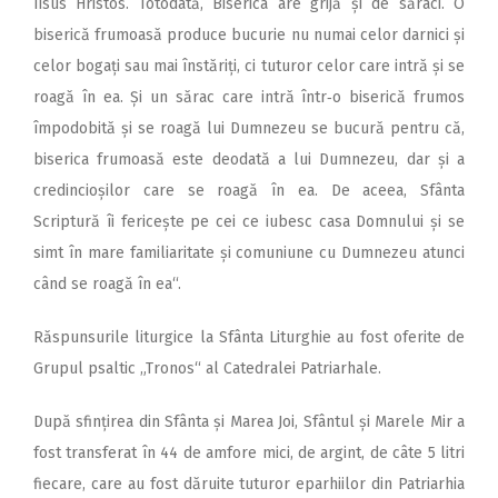
Iisus Hristos. Totodată, Biserica are grijă și de săraci. O
biserică frumoasă produce bucurie nu numai celor darnici și
celor bogați sau mai înstăriți, ci tuturor celor care intră și se
roagă în ea. Și un sărac care intră într‑o biserică frumos
împodobită și se roagă lui Dumnezeu se bucură pentru că,
biserica frumoasă este deodată a lui Dumnezeu, dar și a
credin­cioșilor care se roagă în ea. De aceea, Sfânta
Scriptură îi fericește pe cei ce iubesc casa Domnului și se
simt în mare familiaritate și comuniune cu Dumnezeu atunci
când se roagă în ea“.
Răspunsurile liturgice la Sfân­ta Liturghie au fost oferite de
Grupul psaltic „Tronos“ al Ca­tedralei Patriarhale.
După sfințirea din Sfânta și Marea Joi, Sfântul și Marele Mir a
fost transferat în 44 de amfore mici, de argint, de câte 5 litri
fiecare, care au fost dăruite tuturor eparhiilor din Patriarhia