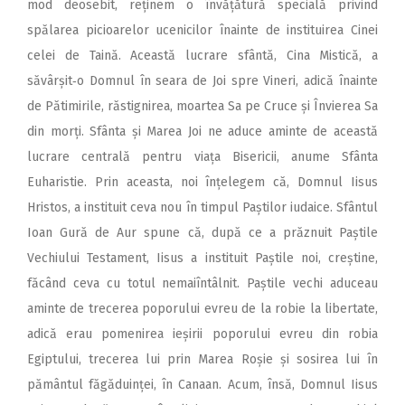
mod deosebit, reținem o învățătură specială privind
spălarea picioarelor ucenicilor înainte de instituirea Cinei
celei de Taină. Această lucrare sfântă, Cina Mistică, a
săvârșit‑o Domnul în seara de Joi spre Vineri, adică înainte
de Pătimirile, răstignirea, moartea Sa pe Cruce și Învierea Sa
din morți. Sfânta și Marea Joi ne aduce aminte de această
lucrare centrală pentru viața Bisericii, anume Sfânta
Euharistie. Prin aceasta, noi înțelegem că, Domnul Iisus
Hristos, a instituit ceva nou în timpul Paștilor iudaice. Sfântul
Ioan Gură de Aur spune că, după ce a prăznuit Paștile
Vechiului Testament, Iisus a instituit Paștile noi, creștine,
făcând ceva cu totul nemaiîntâlnit. Paștile vechi aduceau
aminte de trecerea poporului evreu de la robie la libertate,
adică erau pomenirea ieșirii poporului evreu din robia
Egiptului, trecerea lui prin Marea Roșie și sosirea lui în
pământul făgăduinței, în Canaan. Acum, însă, Domnul Iisus