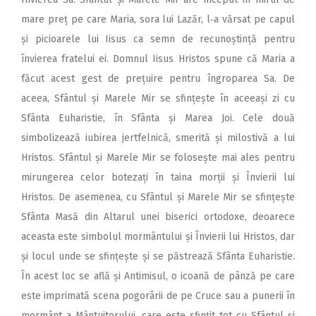
mare preț pe care Maria, sora lui Lazăr, l‑a vărsat pe capul
și picioarele lui Iisus ca semn de recunoștință pentru
învierea fratelui ei. Domnul Iisus Hristos spune că Maria a
făcut acest gest de prețuire pentru îngroparea Sa. De
aceea, Sfântul și Marele Mir se sfințește în aceeași zi cu
Sfânta Euharistie, în Sfânta și Marea Joi. Cele două
simbolizează iubirea jertfelnică, smerită și milostivă a lui
Hristos. Sfântul și Marele Mir se folosește mai ales pentru
mirungerea celor botezați în taina morții și Învierii lui
Hristos. De asemenea, cu Sfântul și Marele Mir se sfințește
Sfânta Masă din Altarul unei biserici ortodoxe, deoarece
aceasta este simbolul mormântului și Învierii lui Hristos, dar
și locul unde se sfințește și se păstrează Sfânta Euharistie.
În acest loc se află și Antimisul, o icoană de pân­ză pe care
este imprimată scena pogorârii de pe Cruce sau a punerii în
mormânt a Mântuitorului, care este sfințit tot cu Sfântul și