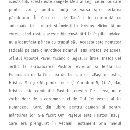
acesta toți, acesta este Sângele Meu, al Legii celei noi, care
pentru voi și pentru mulți se varsă spre iertarea
păcatelor». În Cina cea de Taină este celebrată cu
anticipație taina morții și Învierii lui Hristos. Niciodată un
evreu, când rostea aceste binecuvântări la Paștile iudaice,
nu a identificat pâinea cu trupul său. Aceasta este noutatea
radicală pe care o introduce Domnul Iisus Hristos. De aceea,
Sfântul Apostol Pavel, făcând o legătură între Hristos Cel
jertfit la sărbătoarea Paștilor evreilor și Jertfa Lui
Euharistică de la Cina cea de Taină, a zis: «Paştile nostru,
Hristos, S‑a jertfit pentru noi» (1 Corinteni 5, 7). Așadar,
Hristos este conținutul Paștelui creștin. De aceea, nu e
vorba doar de o ceremonie, ci de Fiul Cel veșnic al lui
Dumnezeu, Care, din iubire pentru oameni și pentru
mântuirea lor, S‑a făcut Om. Paștele este Hristos Însuși,
Care era prefigurat în Vechiul Testament prin mielul