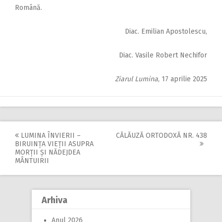
Ro­mână.
Diac. Emilian Apostolescu,
Diac. Vasile Robert Nechifor
Ziarul Lumina
, 17 aprilie 2025
LUMINA ÎNVIERII –
CĂLĂUZĂ ORTODOXĂ NR. 438
Post
BIRUINȚA VIEȚII ASUPRA
MORȚII ȘI NĂDEJDEA
navigation
MÂNTUIRII
Arhiva
Anul 2026