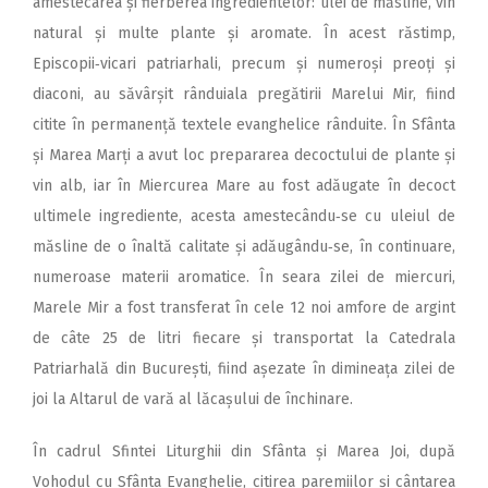
amestecarea și fierberea ingredientelor: ulei de măsline, vin
natural și multe plante și aromate. În acest răstimp,
Episcopii‑vicari patriarhali, precum și numeroși preoți și
diaconi, au săvârșit rânduiala pregătirii Marelui Mir, fiind
citite în permanență textele evanghelice rânduite. În Sfânta
și Marea Marți a avut loc prepararea decoctului de plante și
vin alb, iar în Miercurea Mare au fost adăugate în decoct
ultimele ingrediente, acesta amestecându‑se cu uleiul de
măsline de o înaltă calitate și adăugându‑se, în continuare,
numeroase materii aromatice. În seara zilei de miercuri,
Marele Mir a fost transferat în cele 12 noi amfore de argint
de câte 25 de litri fiecare și transportat la Catedrala
Patriarhală din București, fiind așezate în dimineața zilei de
joi la Altarul de vară al lăcașului de închinare.
În cadrul Sfintei Liturghii din Sfânta și Marea Joi, după
Vohodul cu Sfânta Evanghelie, citirea paremiilor și cântarea