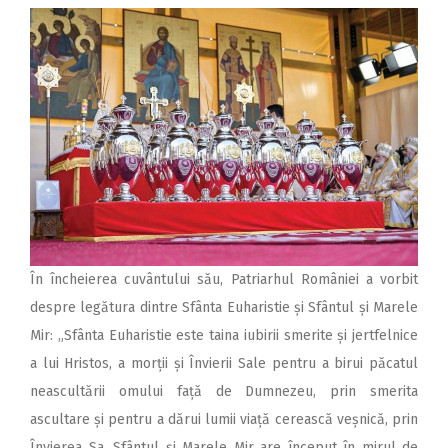
În încheierea cuvântului său, Patriarhul României a vorbit
despre legătura dintre Sfânta Euharistie și Sfântul și Marele
Mir: „Sfânta Euharistie este taina iubirii smerite și jertfelnice
a lui Hristos, a morții și Învierii Sale pentru a birui păcatul
neascultării omului față de Dumnezeu, prin smerita
ascultare și pentru a dărui lumii viață cerească veșnică, prin
Învierea Sa. Sfântul și Marele Mir are început în mirul de