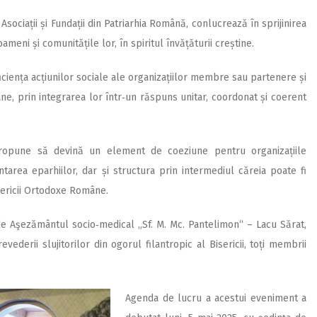
sociații și Fundații din Patriarhia Română, conlucrează în sprijinirea
oameni și comunitățile lor, în spiritul învățăturii creștine.
ciența ac­țiunilor sociale ale orga­ni­za­țiilor membre sau partenere și
âne, prin integrarea lor într‑un răspuns unitar, coordonat și coerent
i propune să devină un element de coeziune pentru organizațiile
area eparhiilor, dar și structura prin intermediul căreia poate fi
isericii Ortodoxe Române.
e de Aşezământul socio‑medical „Sf. M. Mc. Pantelimon“ – Lacu Sărat,
evederii slujitorilor din ogorul filantropic al Bisericii, toți membrii
Agenda de lucru a acestui eveniment a