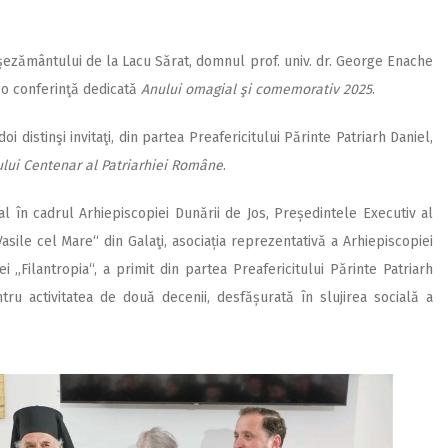
 Aşezământului de la Lacu Sărat, domnul prof. univ. dr. George Enache
t o conferinţă dedicată
Anului omagial şi comemorativ 2025
.
i distinşi invitaţi, din partea Preafericitului Părinte Patriarh Daniel,
lui Centenar al Patriarhiei Române
.
al în cadrul Arhiepiscopiei Dunării de Jos, Președintele Executiv al
Vasile cel Mare“ din Galaţi, asociația reprezentativă a Arhiepiscopiei
„Filantropia“, a primit din partea Preafericitului Părinte Patriarh
ru activitatea de două decenii, desfășurată în slujirea socială a