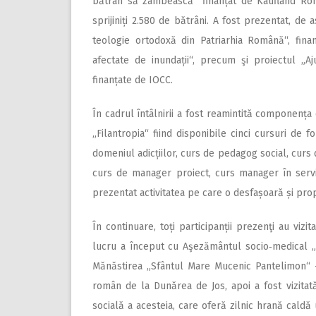
bătrân să zâmbească“ finanțat de Kaufland Româ
sprijiniți 2.580 de bătrâni. A fost prezentat, de
teologie ortodoxă din Patriarhia Română“, fina
afectate de inundații“, precum şi proiectul „Aju
finanțate de IOCC.
În cadrul întâlnirii a fost reamintită componența
„Filantropia“ fiind disponibile cinci cursuri de 
domeniul adicțiilor, curs de pedagog social, curs
curs de manager proiect, curs manager în servi
prezentat activitatea pe care o desfașoară și pro
În continuare, toți participan­ții prezenţi au vizi
lucru a început cu Aşezământul socio‑medical „S
Mănăstirea „Sfântul Mare Mucenic Pantelimon“ – 
român de la Dunărea de Jos, apoi a fost vizitat
socială a acesteia, care oferă zilnic hrană caldă