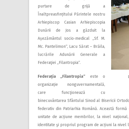
purtare de grijă a
Înaltpreasfințitului Părintele nostru
Arhiepiscop Casian Arhiepiscopia
Dunării de Jos a găzduit la
Așezământul socio‑medical „Sf. M.
Mc. Pantelimon“, Lacu Sărat – Brăila,
lucrările Adunării ­Generale a
Federaţiei „Filantropia“.
Federația „Filantropia“
este o
organizație nonguvernamen­tală,
care funcţionează cu
binecuvântarea Sfântului Sinod al Bisericii Ortod
federativ din Patriarhia Română. Această formă
unitate de acțiune membrilor, la nivel național
identitate şi propriul program de acțiuni la nivel l