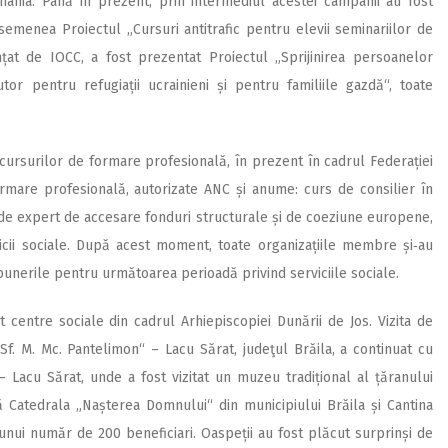
nia. Până în prezent, prin intermediul acestei campanii au fost
 asemenea Proiectul „Cursuri antitrafic pentru elevii seminariilor de
nțat de IOCC, a fost prezentat Proiectul „Sprijinirea persoanelor
tor pentru refugiații ucrainieni și pentru familiile gazdă“, toate
 cursurilor de formare profesională, în prezent în cadrul Federației
formare profesională, autorizate ANC și anume: curs de consilier în
 de expert de accesare fonduri structurale și de coeziune europene,
cii sociale. După acest moment, toate organizațiile membre și‑au
punerile pentru următoarea perioadă privind serviciile sociale.
tat centre sociale din cadrul Arhiepiscopiei Dunării de Jos. Vizita de
f. M. Mc. Pantelimon“ – Lacu Sărat, judeţul Brăila, a continuat cu
Lacu Sărat, unde a fost vizitat un muzeu tradițional al țăranului
ă Catedrala „Nașterea Domnului“ din municipiului Brăila și Cantina
 unui număr de 200 beneficiari. Oaspeții au fost plăcut surprinși de