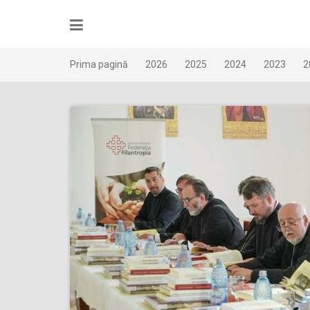
Skip
to
content
Prima pagină
2026
2025
2024
2023
2