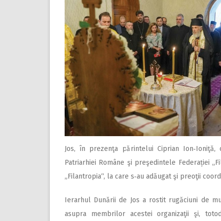
Jos, în prezenţa părintelui Ciprian Ion‑Ioniţă, 
Patriarhiei Române şi preşedintele Federației „Fi
„Filantropia“, la care s‑au adăugat şi preoţii coor
Ierarhul Dunării de Jos a rostit rugăciuni de 
asupra membrilor acestei organizaţii şi, totod