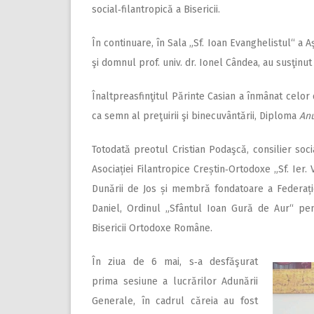
social‑filantropică a Bisericii.
În continuare, în Sala „Sf. Ioan Evanghelistul“ a
şi domnul prof. univ. dr. Ionel Cândea, au susţinu
Înaltpreasfinţitul Părinte Casian a înmânat celor do
ca semn al preţuirii şi binecuvântării, Diploma
Anu
Totodată preotul Cristian Podaşcă, consilier soci
Asociației Filantropice Creștin‑Ortodoxe „Sf. Ier. 
Dunării de Jos și membră fondatoare a Federației 
Daniel, Ordinul „Sfântul Ioan Gură de Aur“ pent
Bisericii Ortodoxe Române.
În ziua de 6 mai, s‑a desfăşurat
prima sesiune a lucrărilor Adunării
Generale, în cadrul căreia au fost