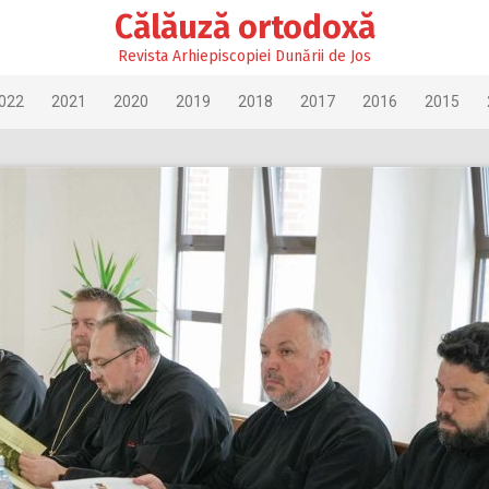
Călăuză ortodoxă
Revista Arhiepiscopiei Dunării de Jos
022
2021
2020
2019
2018
2017
2016
2015