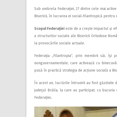
Sub umbrela Federației, 27 dintre cele mai active A
Bisericii, în lucrarea ei social‑filantropică pentru 
Scopul Federației
este de a crește impactul și efi­
a structurilor sociale ale Bisericii Ortodoxe Rom
la provocările sociale actuale.
Federația „Filantropia“, prin membrii săi, îș
nonguvernamentale, care activează cu binecuvânt
pusă în practică strategia de acțiune socială a B
În acest an, lucrările întrunirii au fost găzduit
judeţul Brăila, la care au participat, cu bucuria r
Federației
.