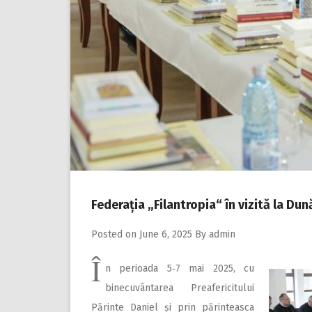
Federația „Filantropia“ în vizită la Dun
Posted on
June 6, 2025
By
admin
Î
n perioada 5‑7 mai 2025, cu
binecuvântarea Preafericitului
Părinte Daniel și prin părinteasca