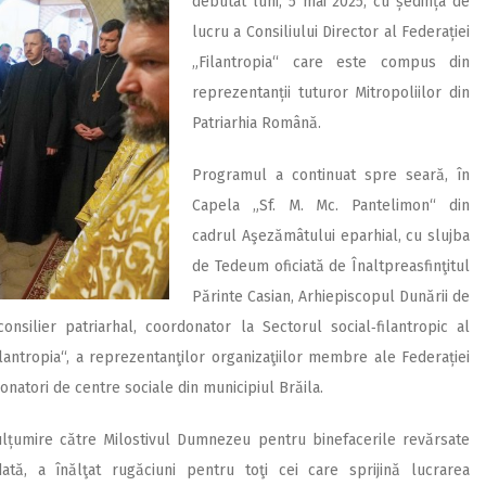
debutat luni, 5 mai 2025, cu ședința de
lucru a Consiliului Director al Federației
„Filantropia“ care este compus din
reprezentanții tuturor Mitropoliilor din
Patriarhia Română.
Programul a continuat spre seară, în
Capela „Sf. M. Mc. Pantelimon“ din
cadrul Aşezămâtului eparhial, cu slujba
de Tedeum oficiată de Înaltpreasfinţitul
Părinte Casian, Arhiepiscopul Dunării de
consilier patriarhal, coordonator la Sectorul social‑filantropic al
lantropia“, a reprezentanţilor organizaţiilor membre ale Federației
donatori de centre sociale din municipiul Brăila.
mulțumire către Milostivul Dumnezeu pentru binefacerile revărsate
ată, a înălţat rugăciuni pentru toţi cei care sprijină lucrarea