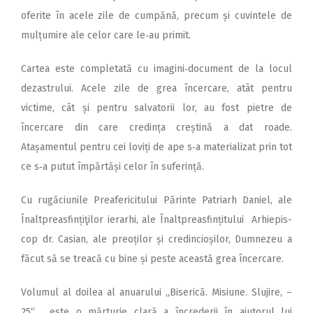
oferite în acele zile de cumpănă, precum și cuvintele de
mulțumire ale celor care le‑au primit.
Cartea este completată cu imagini‑document de la locul
dezastrului. Acele zile de grea încercare, atât pentru
victime, cât și pentru salvatorii lor, au fost pietre de
încercare din care credința creștină a dat roade.
Atașamentul pentru cei loviți de ape s‑a materializat prin tot
ce s‑a putut împărtăși celor în suferință.
Cu rugăciunile Preafericitului Părinte Patriarh Daniel, ale
Înaltpreasfințiţilor ierarhi, ale Înaltpreasfințitului Arhiepis­
cop dr. Casian, ale preoților și cre­dincioșilor, Dumnezeu a
făcut să se treacă cu bine și peste această grea încercare.
Volumul al doilea al anuarului „Biserică. Misiune. Slujire, –
25“, este o mărturie clară a încrederii în ajutorul lui