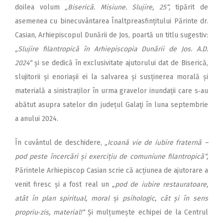
doilea volum
„Biserică. Misiune. Slujire, 25“,
tipărit de
asemenea cu binecuvântarea Înaltpreasfințitului Părinte dr.
Casian, Arhiepiscopul Dunării de Jos, poartă un titlu sugestiv:
„Slujire filantropică în Arhiepiscopia Dunării de Jos. A.D.
2024“
și se dedică în exclusivitate ajutorului dat de Biserică,
slujitorii și enoriașii ei la salvarea și susținerea morală și
materială a sinistraților în urma gravelor inundații care s‑au
abătut asupra satelor din județul Galaţi în luna septembrie
a anului 2024.
În cuvântul de deschidere,
„Icoană vie de iubire fraternă –
pod peste încercări și exercițiu de comuniune filantropică“,
Părintele Arhiepiscop Casian scrie că acțiunea de ajutorare a
venit firesc și a fost real un
„pod de iubire restauratoare,
atât în plan spiritual, moral
și
psihologic, cât și în sens
propriu‑zis, material!“
Și mulțumește echipei de la Centrul