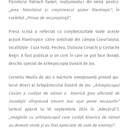
Părintelui Patriarh Daniel, mul­țumindu‑i din inimă pentru
„prea folositorul și creștinescul ajutor filantropic“,
în
cuvântul
„Prinos de recunoștință“.
Presa scrisă a reflectat cu con­știinciozitate toate aceste
acțiuni filantropice către sinistrații din câmpia Covurluiului,
localitățile Cuza Vodă, Pechea, Slobozia Conachi și Costache
Negri. A fost publicat și un cont în care se pot face donații,
deschis special de Arhiepiscopia Dunării de Jos.
Corneliu Mazilu dă aici o măr­turie emoționantă privind aju­
torul direct al Arhipăstorului Dunării de Jos:
„Arhiepiscopul
Casian a cu­rățat de nămol o biserică grav afec­tată de
inundații: «Împreună trecem mai ușor peste necazuri!»“
(articol apărut la 16 septembrie 2024 în „Adevărul“).
„Imaginile cu arhiepiscopul care curăță biserica de nămol
au devenit virale și au fost apreciate de sute de enoriași“.