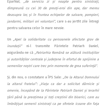
Eparhial,
„de serviciu zi și noapte pentru sinistrați,
dimpreună cu cei 30 de preoți‑eroi din ape, dar mereu
deasupra lor, și în fruntea echipelor de salvare, pompieri,
jandarmi, militari ori voluntari“,
care s‑au jertfit zile întregi
pentru salvarea celor în mare nevoie.
Un
„Apel la solidaritate cu persoanele afectate grav de
inun­dații“
ni‑l transmite Părintele Patriarh Daniel,
asigurându‑ne că
„Patriarhia Română se alătură instituțiilor
și autorităților centrale și județene în efortul de sprijinire a
semenilor noștri care trec prin momente de grea suferință“.
Și, din nou, o constatare a ÎPS Sale:
„De la Altarul Domnului
la altarul fratelui“: „Viața ca dar a solicitat dărnicie și
omenie, începând de la Părintele Patriarh Daniel și Ierarhii
țării până la preoțimea și toți creștinii din biserici, care au
îmbrățișat semenii sinistrați ca pe sfintele icoane din fața