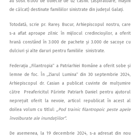
au sosit 6.000 de obiecte de uz casnic (aspiratoare, mașini
de călcat) destinate familiilor sinistrate din județul Galați.
Totodată, scrie pr. Rareș Bu­cur, Arhiepiscopul nostru, care
s‑a aflat aproape zilnic în mijlocul credincioșilor, a oferit
hrană constând în 3.000 de pachete și 3.000 de sacoșe cu
dulciuri și alte daruri pentru familiile sinistrate.
Federația „Filantropia“ a Patriarhiei Române a oferit sobe și
lemne de foc. În „Ziarul Lumina“ din 30 septembrie 2024,
Arhiepis­copul dr. Casian a publicat cuvinte de mulțumire
către Preafericitul Părinte Patriarh Daniel pentru ajutorul
neprețuit oferit la nevoie, articol republicat în acest al
doilea volum cu titlul:
„Pod trainic filantropoic peste apele
învolburate ale inundațiilor“.
De asemenea, la 19 decembrie 2024, s‑a adresat din nou