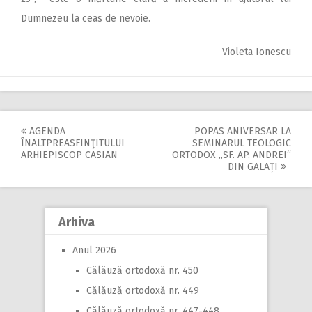
Dumnezeu la ceas de nevoie.
Violeta Ionescu
AGENDA
POPAS ANIVERSAR LA
Post
ÎNALTPREASFINŢITULUI
SEMINARUL TEOLOGIC
ARHIEPISCOP CASIAN
ORTODOX „SF. AP. ANDREI“
navigation
DIN GALAȚI
Arhiva
Anul 2026
Călăuză ortodoxă nr. 450
Călăuză ortodoxă nr. 449
Călăuză ortodoxă nr. 447-448