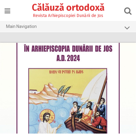
Skip
Călăuză ortodoxă
to
content
Revista Arhiepiscopiei Dunării de Jos
Main Navigation
Prima pagină
2026
2025
2024
2023
2022
2021
2020
2019