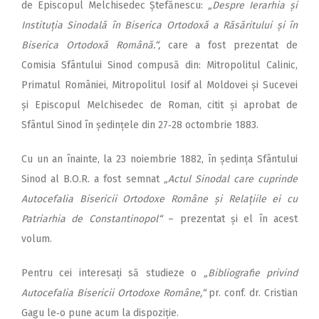
de Episcopul Mel­­chisedec Ștefănescu:
„Despre Ierarhia și
In­sti­tuția Sinodală în Biserica Ortodoxă a Răsăritului și în
Biserica Ortodoxă Română.“,
care a fost prezentat de
Comisia Sfântului Sinod compusă din: Mitropolitul Calinic,
Primatul României, Mitropolitul Iosif al Moldovei și Sucevei
și Episcopul Melchisedec de Roman, citit și aprobat de
Sfântul Sinod în ședințele din 27‑28 octombrie 1883.
Cu un an înainte, la 23 noiembrie 1882, în ședința Sfântului
Sinod al B.O.R. a fost semnat
„Actul Sinodal care cuprinde
Autocefalia Bisericii Ortodoxe Române și Relațiile ei cu
Patriarhia de Constantinopol“
– prezentat și el în acest
volum.
Pentru cei interesați să studieze o
„Bibliografie privind
Autocefalia Bisericii Ortodoxe Române,“
pr. conf. dr. Cristian
Gagu le‑o pune acum la dispoziție.