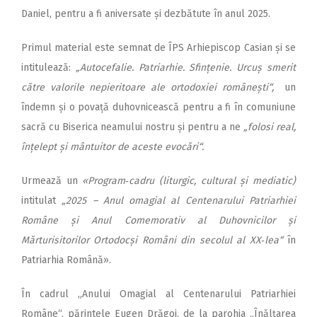
Daniel, pentru a fi aniversate și dezbătute în anul 2025.
Primul material este semnat de ÎPS Arhiepis­cop Casian și se
intitulează:
„Autocefalie. Patriarhie. Sfințenie. Urcuș smerit
către valorile nepieritoare ale ortodoxiei românești“,
un
îndemn și o povață duhovnicească pentru a fi în comuniune
sacră cu Biserica neamului nostru și pentru a ne
„folosi real,
înțelept și mântuitor de aceste evocări“.
Urmează un
«Program‑cadru (liturgic, cultural și mediatic)
intitulat
„2025 – Anul omagial al Centenarului Patriarhiei
Române și Anul Comemorativ al Duhovnicilor și
Mărturisitorilor Ortodocși Români din secolul al XX‑lea“
în
Patriarhia Română».
În cadrul „Anului Omagial al Centenarului Patriarhiei
Române“, părintele Eugen Drăgoi, de la parohia „Înălțarea