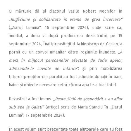
O mărturie dă și diaconul Vasile Robert Nechifor în
„Rugăciune și solidaritate în vreme de grea încercare“
(„Ziarul Lumina“, 16 septembrie 2024), unde scrie că,
imediat, a doua zi după producerea dezastrului, pe 15
septembrie 2024, Înaltpreasfințitul Arhiepiscop dr. Casian, a
pornit cu un convoi umanitar către regiunile inundate.
„A
mers în mijlocul persoanelor afectate de furia apelor,
adresându‑le cuvinte de întărire“.
Și prin mobilizarea
tuturor preoților din parohii au fost adunate donații în bani,
haine și obiecte necesare celor cărora apa le‑a luat totul.
Dezastrul a fost imens.
„Peste 5000 de gospodării s-au aflat
sub ape la Galați“
(articol scris de Maria Stanciu în „Ziarul
Lumina“, 17 septembrie 2024).
În acest volum sunt prezentate toate ajutoarele care au fost