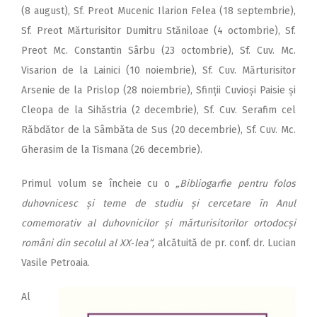
(8 august), Sf. Preot Mucenic Ilarion Felea (18 septembrie),
Sf. Preot Mărturisitor Dumitru Stăniloae (4 octombrie), Sf.
Preot Mc. Constantin Sârbu (23 octombrie), Sf. Cuv. Mc.
Visarion de la Lainici (10 noiembrie), Sf. Cuv. Mărturisitor
Arsenie de la Prislop (28 noiembrie), Sfinții Cuvioși Paisie și
Cleopa de la Sihăstria (2 decembrie), Sf. Cuv. Serafim cel
Răbdător de la Sâmbăta de Sus (20 decembrie), Sf. Cuv. Mc.
Gherasim de la Tismana (26 decembrie).
Primul volum se încheie cu o
„Bibliogarfie pentru folos
duhovnicesc și teme de studiu și cercetare în Anul
comemorativ al duhovnicilor și mărturisitorilor ortodocși
români din secolul al XX‑lea“,
alcătuită de pr. conf. dr. Lucian
Vasile Petroaia.
Al