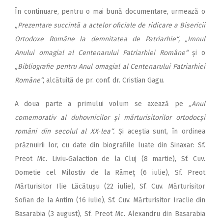
În continuare, pentru o mai bună documentare, urmează o
„Prezentare succintă a actelor oficiale de ridicare a Bisericii
Ortodoxe Române la demnitatea de Patriarhie“,
„Imnul
Anului omagial al Centenarului Patriarhiei Române“
și o
„Bibliografie pentru Anul omagial al Centenarului Patriarhiei
Ro­mâne“,
alcătuită de pr. conf. dr. Cristian Gagu.
A doua parte a primului volum se axează pe
„Anul
comemorativ al duhovnicilor și mărturisitorilor ortodocși
români din secolul al XX‑lea“.
Și aceștia sunt, în ordinea
prăznuirii lor, cu date din biografiile luate din Sinaxar: Sf.
Preot Mc. Liviu‑Galaction de la Cluj (8 martie), Sf. Cuv.
Dometie cel Milostiv de la Râmeț (6 iulie), Sf. Preot
Mărturisitor Ilie Lăcătușu (22 iulie), Sf. Cuv. Mărturisitor
Sofian de la Antim (16 iulie), Sf. Cuv. Mărturisitor Iraclie din
Basarabia (3 august), Sf. Preot Mc. Alexandru din Basarabia