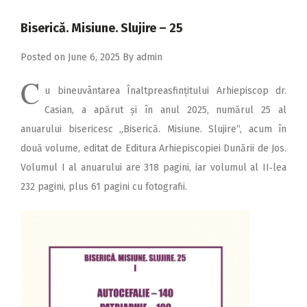
2018
Biserică. Misiune. Slujire – 25
2017
Posted on
June 6, 2025
By
admin
2016
C
2015
u bineuvântarea Înalt­prea­sfințitului Ar­hie­piscop dr.
2014
Casian, a apărut și în anul 2025, numărul 25 al
anuarului bisericesc „Biserică. Misiune. Slujire“, acum în
2013
două volume, editat de Editura Arhiepiscopiei Dunării de Jos.
2012
Volumul I al anuarului are 318 pagini, iar volumul al II‑lea
2011
232 pagini, plus 61 pagini cu fotografii.
2010
2009