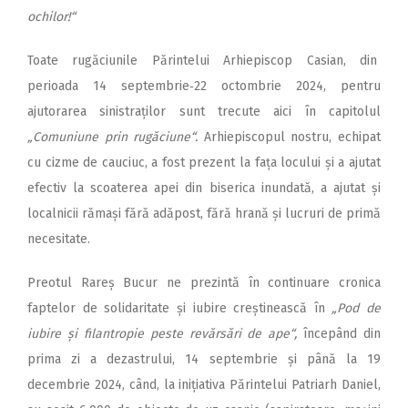
ochilor!“
Toate rugăciunile Părintelui Arhiepiscop Casian, din
perioada 14 septembrie‑22 octombrie 2024, pentru
ajutorarea sinistraților sunt trecute aici în capitolul
„Comuniune prin rugăciune“.
Arhiepiscopul nostru, echipat
cu cizme de cauciuc, a fost prezent la fața locului și a ajutat
efectiv la scoaterea apei din biserica inundată, a ajutat și
localnicii rămași fără adăpost, fără hrană și lucruri de primă
necesitate.
Preotul Rareș Bucur ne prezintă în continuare cronica
faptelor de solidaritate și iubire creștinească în
„Pod de
iubire și filantropie peste revărsări de ape“,
începând din
prima zi a dezastrului, 14 septembrie și până la 19
decembrie 2024, când, la inițiativa Părintelui Patriarh Daniel,