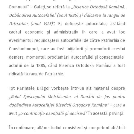
Domnului“ – Galați, se referă la
„Biserica Ortodoxă Română.
Dobândirea Autocefaliei (anul 1885) și ridicarea la rangul de
Patriarhie (anul 1925)“.
El definește autocefalia, arătând
cadrul economic și administrativ în care a avut loc
evenimentul recunoașterii autocefaliei de către Patriarhia de
Constantinopol, care au fost inițiatorii și promotorii acestui
demers, momentul proclamării autocefaliei și consecințele
actului de la 1885, când Biserica Ortodoxă Română a fost
ridicată la rang de Pa­triarhie.
Tot Părintele Drăgoi vorbește într‑un alt material despre
„Rolul Episcopului Melchisedec al Dunării de Jos pentru
dobândirea Autocefalei Bisericii Ortodoxe Române“ –
care a
avut
„o contribuție esențială și decisivă“
în această privință.
În continuare, aflăm studiul consistent şi competent alcătuit