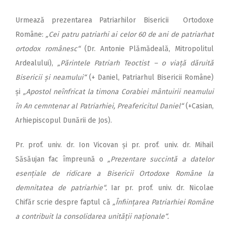
Urmează prezentarea Patriarhilor Bisericii Ortodoxe
Române:
„Cei patru patriarhi ai celor 60 de ani de patriarhat
ortodox românesc“
(Dr. Antonie Plămădeală, Mitropolitul
Ardealului),
„Părintele Patriarh Teoctist – o viață dăruită
Bisericii și neamului“
(+ Daniel, Patriarhul Bisericii Române)
și
„Apostol neînfricat la timona Corabiei mântuirii neamului
în An cemntenar al Patriarhiei, Preafericitul Daniel“
(+Casian,
Arhiepiscopul Dunării de Jos).
Pr. prof. univ. dr. Ion Vicovan și pr. prof. univ. dr. Mihail
Săsăujan fac împreună o
„Prezentare succintă a datelor
esențiale de ridicare a Bisericii Ortodoxe Române la
demnitatea de patriarhie“.
Iar pr. prof. univ. dr. Nicolae
Chifăr scrie despre faptul că
„Înființarea Patriarhiei Române
a contribuit la consolidarea unității naționale“.