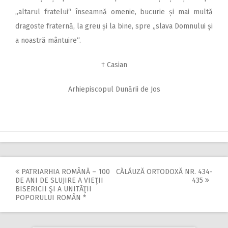
„altarul fratelui“ înseamnă omenie, bucurie și mai multă
dragoste fraternă, la greu și la bine, spre „slava Domnului și
a noastră mântuire“.
† Casian
Arhiepiscopul Dunării de Jos
PATRIARHIA ROMÂNĂ – 100
CĂLĂUZĂ ORTODOXĂ NR. 434-
Post
DE ANI DE SLUJIRE A VIEŢII
435
BISERICII ŞI A UNITĂŢII
navigation
POPORULUI ROMÂN *