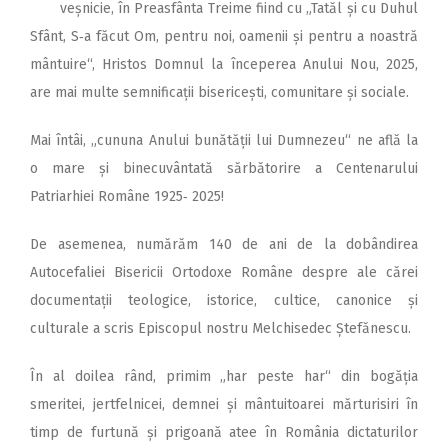
veșnicie, în Preasfânta Treime fiind cu „Tatăl și cu Duhul
Sfânt, S‑a făcut Om, pentru noi, oamenii și pentru a noastră
mântuire“, Hristos Domnul la începerea Anului Nou, 2025,
are mai multe semnificații bisericești, comunitare și so­ciale.
Mai întâi, „cununa Anului bunătății lui Dumnezeu“ ne află la
o mare și binecuvântată sărbătorire a Centenarului
Patriarhiei Române 1925‑ 2025!
De asemenea, numărăm 140 de ani de la dobândirea
Autocefaliei Bisericii Ortodoxe Române despre ale cărei
documentații teologice, istorice, cultice, canonice și
culturale a scris Episcopul nostru Melchisedec Ștefănescu.
În al doilea rând, primim „har peste har“ din bogăția
smeritei, jertfelnicei, demnei și mântuitoarei mărturisiri în
timp de furtună și prigoană atee în România dictaturilor