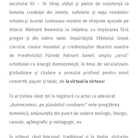
secolului XX – 16 Sfinți, stâlpi și pietre de rezistență la
temelia credinței din inimile, sufletele și viața românilor
ortodocși. Aceste luminoase modele de sfințenie așezate pe
Altarul Mântuirii Neamului la inițiativa, cu implicarea fără
preget și din iubire tainic împărtășită Sfântului Sinod,
clerului, cinului monahal și credincioșilor Bisericii noastre
de Preafericitul Părinte Patriarh Daniel, umplu „cerul“
ortodoxiei cu energii dumnezeiești, în timp de secularizare,
globalizare și căutare a sensului profund pentru omul
convertit, pașnic și tainic, de
la virtual la virtuos
!
În al treilea rând, tot în legătură cu actul cu adevărat
„dumnezeiesc, pe pământul românesc“ este pregătirea
temeinică, amănunțită din punct de vedere teologic, liturgic,
canonic, aghiografic și mistagogic, nu
în ultimul rând tipiconal, tradițional și în limba „dulcelor