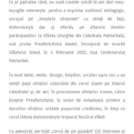
În al patrulea rând, nu sunt cuvinte oricât le‑am dori meș­
teșugite omenește, pentru a exprima sublimul mistagogic,
urcușul pe „treptele sfințeniei“ cu sfinții de față,
duhovnicești, dar și, efectiv, pe altarele inimilor
participanților la Sfânta Liturghie din Catedrala Patriarhală,
sub protia Preafericitului Daniel, înconjurat de ierarhii
Sfântului Sinod, în 4 februarie 2025, ziua Centenarului
Patriarhiei.
În mod tainic, mistic, liturgic, liniștitor, urcător spre cer, s‑au
simțit pașii sfinților coborând din cerul slavei pe Altarul
Catedralei și, de aici, în procesiunea sfintelor icoane, către
brațele Preafericitului, în semn de evlavioasă primire a
darurilor sfinților, arătate poporului credincios, în timp ce
corul intona dumnezeiește troparul fiecărui sfânt!
Cu adevărat, am trăit „Cerul de pe pământ“ (Sf. Gherman al