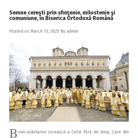
2018
Semne cereşti prin sfinţenie, milostenie şi
2017
comuniune, în Biserica Ortodoxă Română
2016
Posted on
March 13, 2025
By
admin
2015
2014
2013
2012
2011
2010
2009
B
inecuvântarea cerească a Celui fără de timp, Care din