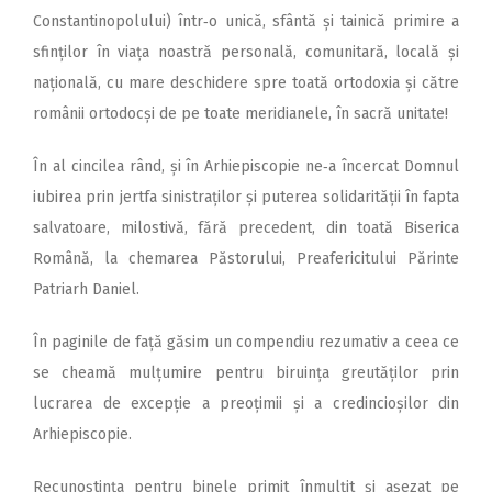
Constantinopolu­lui) într‑o unică, sfântă și tainică primire a
sfinților în viața noastră personală, comunitară, locală și
națională, cu mare deschidere spre toată ortodoxia și către
românii ortodocși de pe toate meridianele, în sacră unitate!
În al cincilea rând, și în Arhiepiscopie ne‑a încercat Domnul
iubirea prin jertfa sinistraților și puterea solidarității în fapta
salvatoare, milostivă, fără precedent, din toată Biserica
Română, la chemarea Păstorului, Preafericitului Părinte
Patriarh Daniel.
În paginile de față găsim un compendiu rezumativ a ceea ce
se cheamă mulțumire pentru biruința greutăților prin
lucrarea de excepție a preoțimii și a credincioșilor din
Arhiepiscopie.
Recunoștința pentru binele primit înmulțit și așezat pe