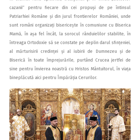
cazanii“ pentru fiecare din cei propuși de pe întinsul
Patriarhiei Române și din jurul frontierelor României, unde
sunt români organizați bisericește în comuniune cu Biserica
Mamă, în așa fel încât, la sorocul rânduielilor stabilite, în
întreaga Ortodoxie să se constate pe deplin darul sfințeniei,
al mărturisirii credinței și al iubirii de Dumnezeu și de
Biserică în toate împrejurările, purtând Crucea jertfei de
sine pentru învierea noastră cu Hristos Mântuitorul, în viața
bineplăcută aici pentru Împărăția Cerurilor.