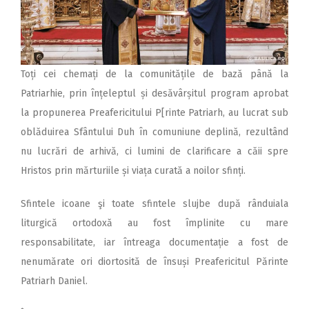
Toți cei chemați de la co­mu­nitățile de bază până la
Patriarhie, prin înțeleptul și desăvârșitul program aprobat
la propunerea Preafericitului P[rinte Patriarh, au lucrat sub
oblăduirea Sfântului Duh în comuniune deplină, rezultând
nu lucrări de arhivă, ci lumini de clarificare a căii spre
Hristos prin mărturiile și viața curată a noilor sfinți.
Sfintele icoane şi toate sfintele slujbe după rânduiala
liturgică ortodoxă au fost împlinite cu mare
responsabilitate, iar întreaga documentație a fost de
nenumărate ori diortosită de însuși Preafericitul Părinte
Patriarh Daniel.