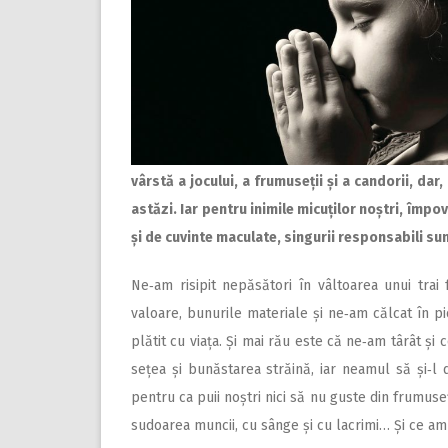
vârstă a jocului, a frumuseții și a candorii, dar,
astăzi. Iar pentru inimile micuților noștri, împov
și de cuvinte maculate, singurii responsabili sun
Ne‑am risipit nepăsători în vâltoarea unui trai
valoare, bunurile materiale și ne‑am călcat în pic
plătit cu viața. Și mai rău este că ne‑am târât și 
sețea și bunăstarea străină, iar neamul ­să și‑l d
pentru ca puii noștri nici să nu guste din frumuseț
sudoarea muncii, cu sânge și cu lacrimi… Și ce am 