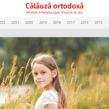
Călăuză ortodoxă
Revista Arhiepiscopiei Dunării de Jos
022
2021
2020
2019
2018
2017
2016
2015