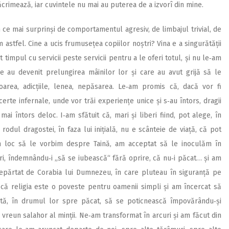
ăcrimează, iar cuvintele nu mai au puterea de a izvorî din mine.
n ce mai surprinși de comportamentul agresiv, de limbajul trivial, de
 astfel. Cine a ucis frumusețea copiilor noștri? Vina e a singurătății
timpul cu servicii peste servicii pentru a le oferi totul, și nu le‑am
re au devenit prelungirea mâinilor lor și care au avut grijă să le
area, adicțiile, lenea, nepăsarea. Le‑am promis că, dacă vor fi
erte infernale, unde vor trăi experiențe unice și s‑au întors, dragii
mai întors deloc. I‑am sfătuit că, mari și liberi fiind, pot alege, în
 rodul dragostei, în faza lui inițială, nu e scânteie de viață, că pot
 în loc să le vorbim despre Taină, am acceptat să le inoculăm în
uri, îndemnându‑i „să se iubească“ fără oprire, că nu‑i păcat… și am
m depărtat de Corabia lui Dumnezeu, în care pluteau în siguranță pe
us că religia este o poveste pentru oamenii simpli și am încercat să
tă, în drumul lor spre păcat, să se poticnească împovărându‑și
e vreun salahor al minții. Ne‑am transformat în arcuri și am făcut din