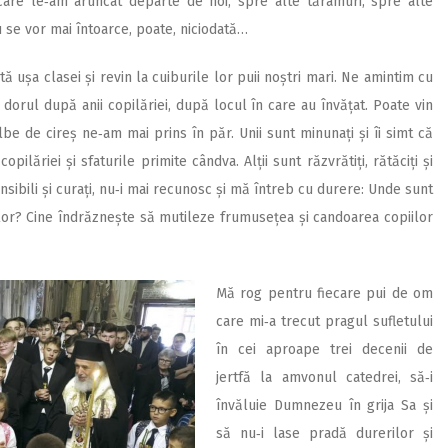
 care le‑am aruncat departe de noi, spre alte tărâmuri, spre alte
u se vor mai întoarce, poate, niciodată…
 ușa clasei și revin la cuiburile lor puii noștri mari. Ne amintim cu
 dorul după anii copilăriei, după locul în care au învățat. Poate vin
albe de cireș ne‑am mai prins în păr. Unii sunt minunați și îi simt că
pilăriei și sfaturile primite cândva. Alții sunt răzvrătiți, rătăciți și
nsibili și curați, nu‑i mai recunosc și mă întreb cu durere: Unde sunt
e lor? Cine îndrăznește să mutileze frumusețea și candoarea copiilor
Mă rog pentru fiecare pui de om
care mi‑a trecut pragul sufletului
în cei aproape trei decenii de
jertfă la amvonul catedrei, să‑i
învăluie Dumnezeu în grija Sa și
să nu‑i lase pradă durerilor și