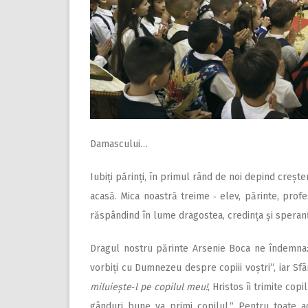
Damascului…
Iubiți părinți, în primul rând de noi depind creșt
acasă. Mica noastră treime ‑ elev, părinte, profe
răspândind în lume dragostea, credința și spe­ran
Dragul nostru părinte Arsenie Boca ne îndemna:
vorbiți cu Dumnezeu despre copiii voștri“, iar Sfâ
miluiește‑l pe copilul meu!
, Hristos îi trimite co
gânduri bune va primi copilul.“ Pentru toate ac