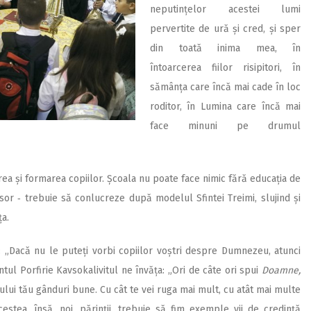
neputințelor acestei lumi
pervertite de ură și cred, și sper
din toată inima mea, în
întoarcerea fiilor risipitori, în
sămânța care încă mai cade în loc
roditor, în Lumina care încă mai
face minuni pe drumul
erea și formarea copiilor. Școala nu poate face nimic fără educația de
sor ‑ trebuie să conlucreze după modelul Sfintei Treimi, slujind și
ța.
 „Dacă nu le puteți vorbi copiilor voștri despre Dumnezeu, atunci
ntul Porfirie Kavsokalivitul ne învăța: „Ori de câte ori spui
Doamne,
pilului tău gânduri bune. Cu cât te vei ruga mai mult, cu atât mai multe
estea, însă, noi, părinții, trebuie să fim exemple vii de credință