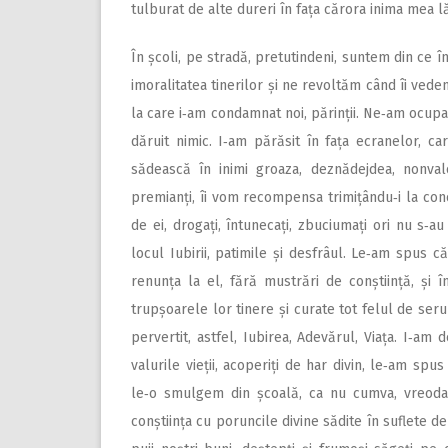
tulburat de alte dureri în fața cărora inima mea l
În școli, pe stradă, pretutindeni, suntem din ce î
imoralitatea tinerilor și ne revoltăm când îi vedem
la care i‑am condamnat noi, părinții. Ne‑am ocupat 
dăruit nimic. I‑am părăsit în fața ecranelor, ca
sădească în inimi groaza, deznădejdea, nonvalo
premianți, îi vom recompensa trimi­țându‑i la conc
de ei, drogați, întunecați, zbuciumați ori nu s‑au 
locul Iubirii, patimile și desfrâul. Le‑am spus că
renunța la el, fără mustrări de conștiință, și
trupșoarele lor tinere și curate tot felul de ser
pervertit, astfel, Iubirea, Adevărul, Viața. I‑a
valurile vieții, acoperiți de har divin, le‑am sp
le‑o smulgem din școală, ca nu cumva, vreoda
conștiința cu poruncile divine sădite în suflete d