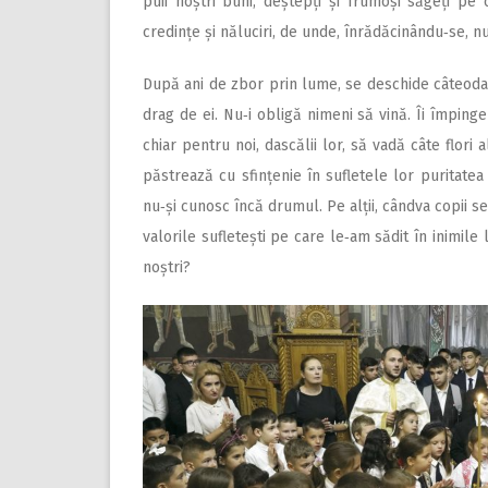
puii noștri buni, deștepți și frumoși săgeți pe
credințe și năluciri, de unde, înrădăcinându‑se, n
După ani de zbor prin lume, se deschide câteodată
drag de ei. Nu‑i obligă nimeni să vină. Îi împinge
chiar pentru noi, dascălii lor, să vadă câte flori 
păstrează cu sfințenie în sufletele lor puritatea co
nu‑și cunosc încă drumul. Pe alții, cândva copii se
valorile sufletești pe care le‑am sădit în inimil
noștri?