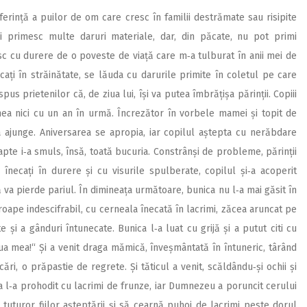
erință a puilor de om care cresc în familii destrămate sau risipite
i primesc multe daruri materiale, dar, din păcate, nu pot primi
c cu durere de o poveste de viață care m‑a tulburat în anii mei de
ați în străinătate, se lăuda cu darurile primite în coletul pe care
pus prietenilor că, de ziua lui, își va putea îmbrățișa părinții. Copiii
ea nici cu un an în urmă. Încrezător în vorbele mamei și topit de
 ajunge. Aniversarea se apropia, iar copilul aștepta cu nerăbdare
apte i‑a smuls, însă, toată bucuria. Constrânși de probleme, părinții
înecați în durere și cu visurile spulberate, copilul și‑a acoperit
 va pierde pariul. În dimineața următoare, bunica nu l‑a mai găsit în
roape indescifrabil, cu cerneala înecată în lacrimi, zăcea aruncat pe
 și a gânduri întunecate. Bunica l‑a luat cu grijă și a putut citi cu
ua mea!“ Și a venit draga mămică, înveșmântată în întuneric, târând
i, o prăpastie de regrete. Și tăticul a venit, scăldându‑și ochii și
a l‑a prohodit cu lacrimi de frunze, iar Dumnezeu a poruncit cerului
tuturor fiilor așteptării și să cearnă puhoi de lacrimi peste dorul