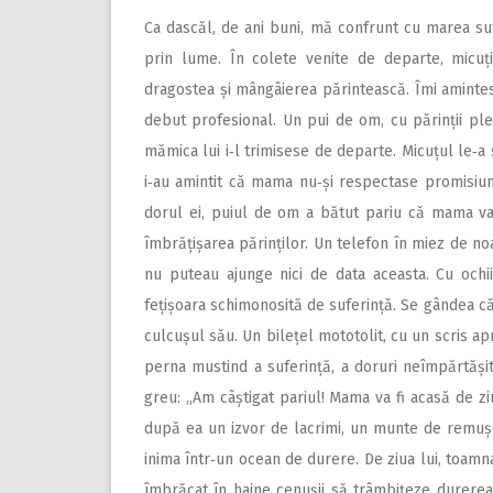
Ca dascăl, de ani buni, mă confrunt cu marea suf
prin lume. În colete venite de departe, micuți
dragostea și mângâierea părintească. Îmi amintes
debut profesional. Un pui de om, cu părinții plec
mămica lui i‑l trimisese de departe. Micuțul le‑a s
i‑au amintit că mama nu‑și respectase promisiun
dorul ei, puiul de om a bătut pariu că mama va
îmbrățișarea părinților. Un telefon în miez de no
nu puteau ajunge nici de data aceasta. Cu ochii 
fețișoara schimonosită de suferință. Se gândea că
culcușul său. Un bilețel mototolit, cu un scris ap
perna mustind a suferință, a doruri neîmpărtășite
greu: „Am câștigat pariul! Mama va fi acasă de zi
după ea un izvor de lacrimi, un munte de remușcăr
inima într‑un ocean de durere. De ziua lui, toamn
îmbrăcat în haine cenușii să trâmbițeze durerea 