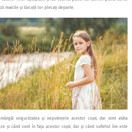
ă maicile și tăicuții lor plecați departe.
ângâi singurătatea și neputințele acestor copii, dar simt atâta
 și când sunt în fața acestor copii, dar și când sufletul îmi este