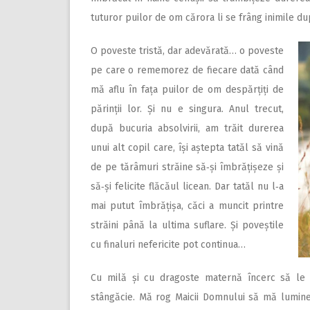
tuturor puilor de om cărora li se frâng inimile dup
O poveste tristă, dar adevărată… o poveste
pe care o rememorez de fiecare dată când
mă aflu în fața puilor de om despărțiți de
părinții lor. Și nu e singura. Anul trecut,
după bucuria absolvirii, am trăit durerea
unui alt copil care, își aștepta tatăl să vină
de pe tărâmuri străine să‑și îmbrățișeze și
să‑și felicite flăcăul licean. Dar tatăl nu l‑a
mai putut îmbrățișa, căci a muncit printre
străini până la ultima suflare. Și poveștile
cu finaluri nefericite pot continua…
Cu milă și cu dragoste maternă încerc să le m
stângăcie. Mă rog Maicii Domnului să mă lumineze