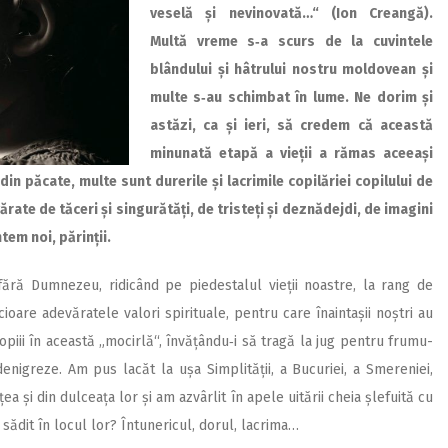
veselă și nevinovată…“ (Ion Creangă).
Multă vreme s‑a scurs de la cuvintele
blândului și hâtrului nostru moldovean și
multe s‑au schimbat în lume. Ne dorim și
astăzi, ca și ieri, să credem că această
minunată etapă a vieții a rămas aceeași
 din păcate, multe sunt durerile și lacrimile copilăriei copilului de
ărate de tăceri și singurătăți, de tristeți și deznădejdi, de imagini
tem noi, părinții.
 fără Dumnezeu, ridicând pe piedestalul vieții noastre, la rang de
ioare adevăratele valori spirituale, pentru care înaintașii noștri au
copiii în această „mocirlă“, învățându‑i să tragă la jug pentru frumu­
enigreze. Am pus lacăt la ușa Sim­pli­tății, a Bucu­riei, a Smereniei,
ea și din dulceața lor și am azvârlit în apele uitării cheia șlefuită cu
sădit în locul lor? Întunericul, dorul, lacrima…