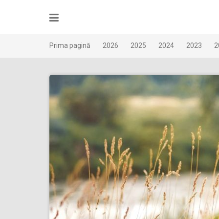
Skip
to
content
Prima pagină
2026
2025
2024
2023
2