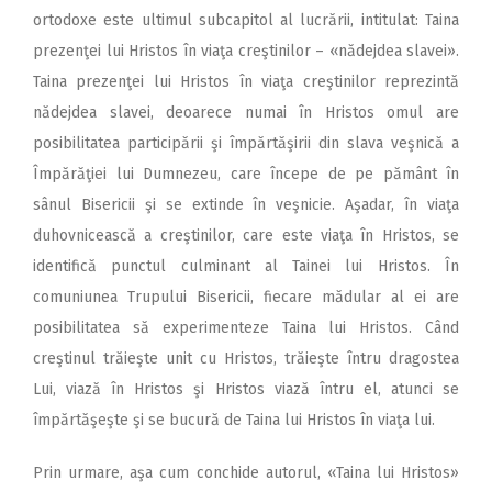
ortodoxe este ultimul subcapitol al lucrării, intitulat: Taina
prezenţei lui Hristos în viaţa creştinilor – «nădejdea slavei».
Taina prezenţei lui Hristos în viaţa creştinilor reprezintă
nădejdea slavei, deoarece numai în Hristos omul are
posibilitatea participării şi împărtăşirii din slava veşnică a
Împărăţiei lui Dumnezeu, care începe de pe pământ în
sânul Bisericii şi se extinde în veşnicie. Aşadar, în viaţa
duhovnicească a creştinilor, care este viaţa în Hristos, se
identifică punctul culminant al Tainei lui Hristos. În
comuniunea Trupului Bisericii, fiecare mădular al ei are
posibilitatea să experimenteze Taina lui Hristos. Când
creştinul trăieşte unit cu Hristos, trăieşte întru dragostea
Lui, viază în Hristos şi Hristos viază întru el, atunci se
împărtăşeşte şi se bucură de Taina lui Hristos în viaţa lui.
Prin urmare, aşa cum conchide autorul, «Taina lui Hristos»