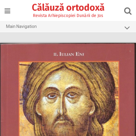
Skip
Călăuză ortodoxă
to
content
Revista Arhiepiscopiei Dunării de Jos
Main Navigation
Prima pagină
2026
2025
2024
2023
2022
2021
2020
2019