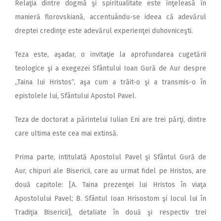
Relaţia dintre dogmă şi spiritualitate este înţeleasă în
manieră florovskiană, accentuându-se ideea că adevărul
dreptei credinţe este adevărul experienţei duhovniceşti.
Teza este, aşadar, o invitaţie la aprofundarea cugetării
teologice şi a exegezei Sfântului Ioan Gură de Aur despre
„Taina lui Hristos”, aşa cum a trăit-o şi a transmis-o în
epistolele lui, Sfântului Apostol Pavel.
Teza de doctorat a părintelui Iulian Eni are trei părţi, dintre
care ultima este cea mai extinsă.
Prima parte, intitulată Apostolul Pavel şi Sfântul Gură de
Aur, chipuri ale Bisericii, care au urmat fidel pe Hristos, are
două capitole: [A. Taina prezenţei lui Hristos în viaţa
Apostolului Pavel; B. Sfântul Ioan Hrisostom şi locul lui în
Tradiţia Bisericii], detaliate în două şi respectiv trei