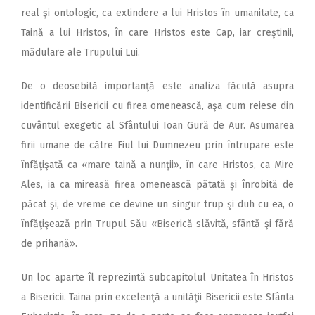
real şi ontologic, ca extindere a lui Hristos în umanitate, ca
Taină a lui Hristos, în care Hristos este Cap, iar creştinii,
mădulare ale Trupului Lui.
De o deosebită importanţă este analiza făcută asupra
identificării Bisericii cu firea omenească, aşa cum reiese din
cuvântul exegetic al Sfântului Ioan Gură de Aur. Asumarea
firii umane de către Fiul lui Dumnezeu prin întrupare este
înfăţişată ca «mare taină a nunţii», în care Hristos, ca Mire
Ales, ia ca mireasă firea omenească pătată şi înrobită de
păcat şi, de vreme ce devine un singur trup şi duh cu ea, o
înfăţişează prin Trupul Său «Biserică slăvită, sfântă şi fără
de prihană».
Un loc aparte îl reprezintă subcapitolul Unitatea în Hristos
a Bisericii. Taina prin excelenţă a unităţii Bisericii este Sfânta