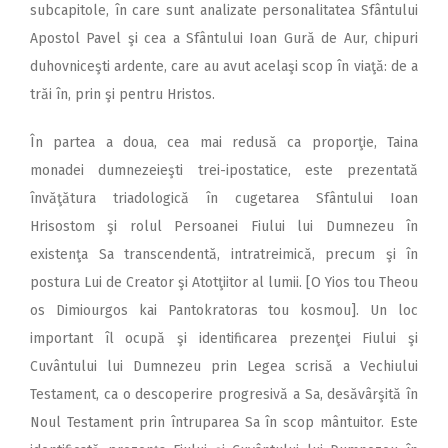
subcapitole, în care sunt analizate personalitatea Sfântului
Apostol Pavel şi cea a Sfântului Ioan Gură de Aur, chipuri
duhovniceşti ardente, care au avut acelaşi scop în viaţă: de a
trăi în, prin şi pentru Hristos.
În partea a doua, cea mai redusă ca proporţie, Taina
monadei dumnezeieşti trei-ipostatice, este prezentată
învăţătura triadologică în cugetarea Sfântului Ioan
Hrisostom şi rolul Persoanei Fiului lui Dumnezeu în
existenţa Sa transcendentă, intratreimică, precum şi în
postura Lui de Creator şi Atotţiitor al lumii. [O Yios tou Theou
os Dimiourgos kai Pantokratoras tou kosmou]. Un loc
important îl ocupă şi identificarea prezenţei Fiului şi
Cuvântului lui Dumnezeu prin Legea scrisă a Vechiului
Testament, ca o descoperire progresivă a Sa, desăvârşită în
Noul Testament prin întruparea Sa în scop mântuitor. Este