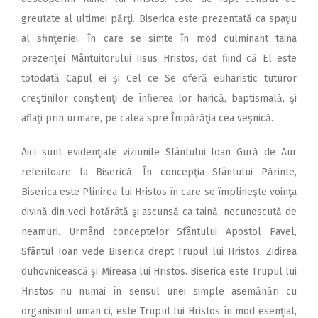
greutate al ultimei părţi. Biserica este prezentată ca spaţiu
al sfinţeniei, în care se simte în mod culminant taina
prezenţei Mântuitorului Iisus Hristos, dat fiind că El este
totodată Capul ei şi Cel ce Se oferă euharistic tuturor
creştinilor conştienţi de înfierea lor harică, baptismală, şi
aflaţi prin urmare, pe calea spre Împărăţia cea veşnică.
Aici sunt evidenţiate viziunile Sfântului Ioan Gură de Aur
referitoare la Biserică. În concepţia Sfântului Părinte,
Biserica este Plinirea lui Hristos în care se împlineşte voinţa
divină din veci hotărâtă şi ascunsă ca taină, necunoscută de
neamuri. Urmând conceptelor Sfântului Apostol Pavel,
Sfântul Ioan vede Biserica drept Trupul lui Hristos, Zidirea
duhovnicească şi Mireasa lui Hristos. Biserica este Trupul lui
Hristos nu numai în sensul unei simple asemănări cu
organismul uman ci, este Trupul lui Hristos în mod esenţial,