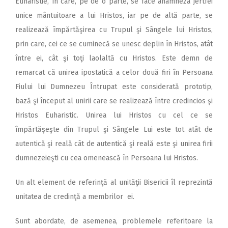
Euharistie, în care, pe de o parte, se face anamneza jertfei
unice mântuitoare a lui Hristos, iar pe de altă parte, se
realizează împărtăşirea cu Trupul şi Sângele lui Hristos,
prin care, cei ce se cuminecă se unesc deplin în Hristos, atât
între ei, cât şi toţi laolaltă cu Hristos. Este demn de
remarcat că unirea ipostatică a celor două firi în Persoana
Fiului lui Dumnezeu Întrupat este considerată prototip,
bază şi început al unirii care se realizează între credincios şi
Hristos Euharistic. Unirea lui Hristos cu cel ce se
împărtăşeşte din Trupul şi Sângele Lui este tot atât de
autentică şi reală cât de autentică şi reală este şi unirea firii
dumnezeieşti cu cea omenească în Persoana lui Hristos.
Un alt element de referinţă al unităţii Bisericii îl reprezintă
unitatea de credinţă a membrilor ei.
Sunt abordate, de asemenea, problemele referitoare la