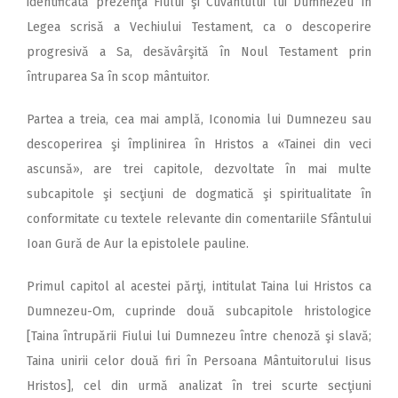
identificată prezenţa Fiului şi Cuvântului lui Dumnezeu în
Legea scrisă a Vechiului Testament, ca o descoperire
progresivă a Sa, desăvârşită în Noul Testament prin
întruparea Sa în scop mântuitor.
Partea a treia, cea mai amplă, Iconomia lui Dumnezeu sau
descoperirea şi împlinirea în Hristos a «Tainei din veci
ascunsă», are trei capitole, dezvoltate în mai multe
subcapitole şi secţiuni de dogmatică şi spiritualitate în
conformitate cu textele relevante din comentariile Sfântului
Ioan Gură de Aur la epistolele pauline.
Primul capitol al acestei părţi, intitulat Taina lui Hristos ca
Dumnezeu-Om, cuprinde două subcapitole hristologice
[Taina întrupării Fiului lui Dumnezeu între chenoză şi slavă;
Taina unirii celor două firi în Persoana Mântuitorului Iisus
Hristos], cel din urmă analizat în trei scurte secţiuni