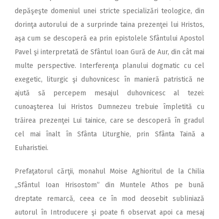
depăşeşte domeniul unei stricte specializări teologice, din
dorinţa autorului de a surprinde taina prezenţei lui Hristos,
aşa cum se descoperă ea prin epistolele Sfântului Apostol
Pavel şi interpretată de Sfântul Ioan Gură de Aur, din cât mai
multe perspective. Interferenţa planului dogmatic cu cel
exegetic, liturgic şi duhovnicesc în manieră patristică ne
ajută să percepem mesajul duhovnicesc al tezei:
cunoaşterea lui Hristos Dumnezeu trebuie împletită cu
trăirea prezenţei Lui tainice, care se descoperă în gradul
cel mai înalt în Sfânta Liturghie, prin Sfânta Taină a
Euharistiei.
Prefaţatorul cărţii, monahul Moise Aghioritul de la Chilia
„Sfântul Ioan Hrisostom” din Muntele Athos pe bună
dreptate remarcă, ceea ce în mod deosebit subliniază
autorul în Introducere şi poate fi observat apoi ca mesaj