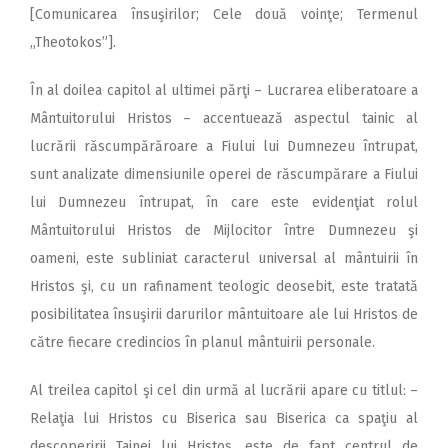
[Comunicarea însuşirilor; Cele două voinţe; Termenul
„Theotokos”].
În al doilea capitol al ultimei părţi – Lucrarea eliberatoare a
Mântuitorului Hristos – accentuează aspectul tainic al
lucrării răscumpărăroare a Fiului lui Dumnezeu întrupat,
sunt analizate dimensiunile operei de răscumpărare a Fiului
lui Dumnezeu întrupat, în care este evidenţiat rolul
Mântuitorului Hristos de Mijlocitor între Dumnezeu şi
oameni, este subliniat caracterul universal al mântuirii în
Hristos şi, cu un rafinament teologic deosebit, este tratată
posibilitatea însuşirii darurilor mântuitoare ale lui Hristos de
către fiecare credincios în planul mântuirii personale.
Al treilea capitol şi cel din urmă al lucrării apare cu titlul: –
Relaţia lui Hristos cu Biserica sau Biserica ca spaţiu al
descoperirii Tainei lui Hristos. este de fapt centrul de