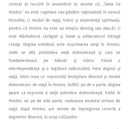
central al lucrării în ansamblul ei, anume că, „Taina lui
Hristos” nu este cugetare sau gândire raţionalistă în sensul
filosofiei, ci modul de viaţă, trăire şi experienţă spirituală,
pentru că Hristos nu este un simplu ideolog sau dascăl, ci
este Mântuitorul răstignit şi înviat şi eliberatorul întregii
creaţii. Dogma ortodoxă este exprimarea vieţii în Hristos,
unde se află plinătatea vieţii duhovniceşti şi care se
fundamentează pe Adevăr şi Iubire. Există o
interdependenţă şi o legătură indisolubilă între dogmă şi
viaţă, între ceea ce reprezintă învăţătura Bisericii şi modul
duhovnicesc de viaţă în Hristos. Astfel, pe de o parte, dogma
apare ca expresie a vieţii autentice duhovniceşti, trăită în
Hristos, iar pe de altă parte, realizarea modului virtuos de
viaţă, după Hristos, are nevoie de înţelegerea corectă a
dogmelor Bisericii, în scop călăuzitor.