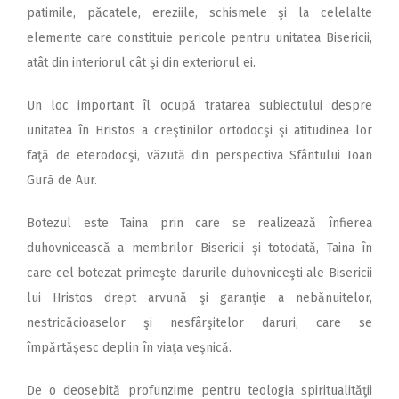
patimile, păcatele, ereziile, schismele şi la celelalte
elemente care constituie pericole pentru unitatea Bisericii,
atât din interiorul cât şi din exteriorul ei.
Un loc important îl ocupă tratarea subiectului despre
unitatea în Hristos a creştinilor ortodocşi şi atitudinea lor
faţă de eterodocşi, văzută din perspectiva Sfântului Ioan
Gură de Aur.
Botezul este Taina prin care se realizează înfierea
duhovnicească a membrilor Bisericii şi totodată, Taina în
care cel botezat primeşte darurile duhovniceşti ale Bisericii
lui Hristos drept arvună şi garanţie a nebănuitelor,
nestricăcioaselor şi nesfârşitelor daruri, care se
împărtăşesc deplin în viaţa veşnică.
De o deosebită profunzime pentru teologia spiritualităţii