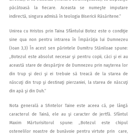
păcătoasă la fiecare. Aceasta se numeşte imputare
indirectă, singura admisă în teologia Bisericii Răsăritene.”
Unirea cu Hristos prin Taina Sfântului Botez este o condiţie
sine qua non pentru intrarea în Împărăţia lui Dumnezeu
(Ioan 3,3) În acest sen părintele Dumitru Stăniloae spune:
„Botezul este absolut necesar şi pentru copii, căci şi ei au
această stare de despărţire de Dumnezeu prin naşterea lor
din trup şi deci şi ei trebuie să treacă de la starea de
născuţi din trup şi destinaţi pierzaniei, la starea de născuţi
din apă şi din Duh.”
Nota generală a Sfintelor Taine este aceea că, pe lângă
caracterul de Taină, ele au şi caracter de jertfă. Sfântul
Maxim Mărturisitorul spune: „Botezul este chipul
ostenelilor noastre de bunăvoie pentru virtute prin care,