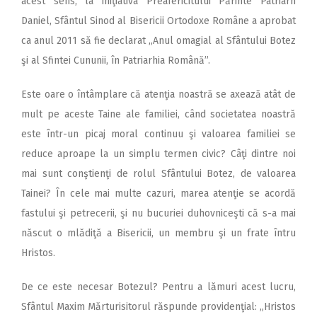
acest sens, la iniţiativa Preafericitului Părinte Patriarh
Daniel, Sfântul Sinod al Bisericii Ortodoxe Române a aprobat
ca anul 2011 să fie declarat ,,Anul omagial al Sfântului Botez
şi al Sfintei Cununii, în Patriarhia Română”.
Este oare o întâmplare că atenţia noastră se axează atât de
mult pe aceste Taine ale familiei, când societatea noastră
este într-un picaj moral continuu şi valoarea familiei se
reduce aproape la un simplu termen civic? Câţi dintre noi
mai sunt conştienţi de rolul Sfântului Botez, de valoarea
Tainei? În cele mai multe cazuri, marea atenţie se acordă
fastului şi petrecerii, şi nu bucuriei duhovniceşti că s-a mai
născut o mlădiţă a Bisericii, un membru şi un frate întru
Hristos.
De ce este necesar Botezul? Pentru a lămuri acest lucru,
Sfântul Maxim Mărturisitorul răspunde providenţial: „Hristos