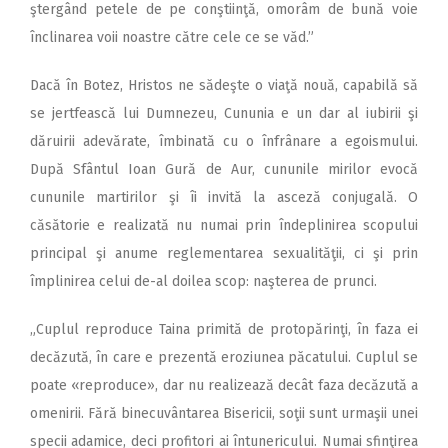
ştergând petele de pe conştiinţă, omorâm de bună voie
înclinarea voii noastre către cele ce se văd.”
Dacă în Botez, Hristos ne sădeşte o viaţă nouă, capabilă să
se jertfească lui Dumnezeu, Cununia e un dar al iubirii şi
dăruirii adevărate, îmbinată cu o înfrânare a egoismului.
După Sfântul Ioan Gură de Aur, cununile mirilor evocă
cununile martirilor şi îi invită la asceză conjugală. O
căsătorie e realizată nu numai prin îndeplinirea scopului
principal şi anume reglementarea sexualităţii, ci şi prin
împlinirea celui de-al doilea scop: naşterea de prunci.
„Cuplul reproduce Taina primită de protopărinţi, în faza ei
decăzută, în care e prezentă eroziunea păcatului. Cuplul se
poate «reproduce», dar nu realizează decât faza decăzută a
omenirii. Fără binecuvântarea Bisericii, soţii sunt urmaşii unei
specii adamice, deci profitori ai întunericului. Numai sfinţirea