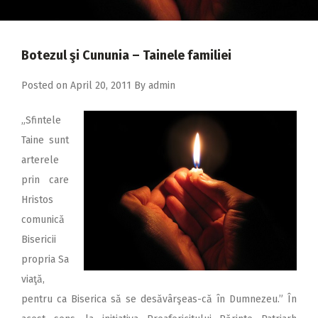
2018
2017
Botezul şi Cununia – Tainele familiei
2016
2015
Posted on
April 20, 2011
By
admin
2014
„Sfintele
2013
Taine sunt
arterele
2012
prin care
2011
Hristos
2010
comunică
Bisericii
2009
propria Sa
viaţă,
pentru ca Biserica să se desăvârşeas-că în Dumnezeu.” În