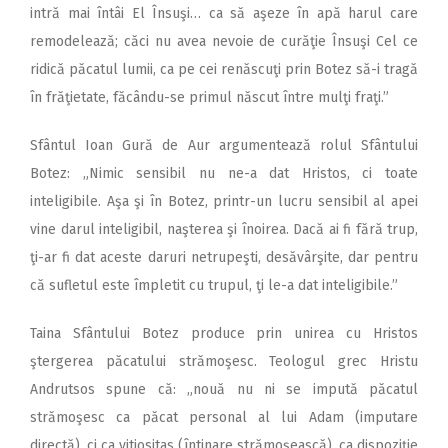
intră mai întâi El Însuşi… ca să aşeze în apă harul care
remodelează; căci nu avea nevoie de curăţie Însuşi Cel ce
ridică păcatul lumii, ca pe cei renăscuţi prin Botez să-i tragă
în frăţietate, făcându-se primul născut între mulţi fraţi.”
Sfântul Ioan Gură de Aur argumentează rolul Sfântului
Botez: „Nimic sensibil nu ne-a dat Hristos, ci toate
inteligibile. Aşa şi în Botez, printr-un lucru sensibil al apei
vine darul inteligibil, naşterea şi înoirea. Dacă ai fi fără trup,
ţi-ar fi dat aceste daruri netrupeşti, desăvârşite, dar pentru
că sufletul este împletit cu trupul, ţi le-a dat inteligibile.”
Taina Sfântului Botez produce prin unirea cu Hristos
ştergerea păcatului strămoşesc. Teologul grec Hristu
Andrutsos spune că: „nouă nu ni se impută păcatul
strămoşesc ca păcat personal al lui Adam (imputare
directă), ci ca vitiositas (întinare strămoşească), ca dispoziţie