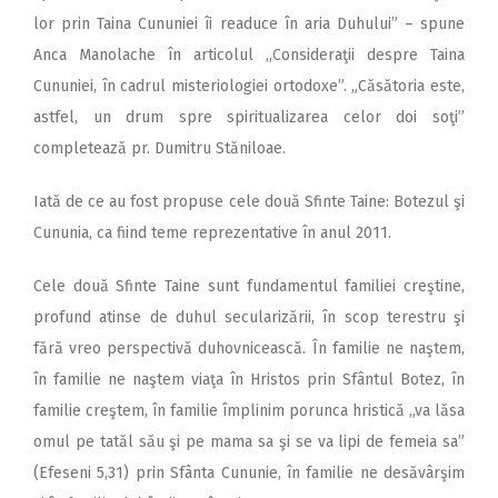
lor prin Taina Cununiei îi readuce în aria Duhului” – spune
Anca Manolache în articolul „Consideraţii despre Taina
Cununiei, în cadrul misteriologiei ortodoxe”. „Căsătoria este,
astfel, un drum spre spiritualizarea celor doi soţi”
completează pr. Dumitru Stăniloae.
Iată de ce au fost propuse cele două Sfinte Taine: Botezul şi
Cununia, ca fiind teme reprezentative în anul 2011.
Cele două Sfinte Taine sunt fundamentul familiei creştine,
profund atinse de duhul secularizării, în scop terestru şi
fără vreo perspectivă duhovnicească. În familie ne naştem,
în familie ne naştem viaţa în Hristos prin Sfântul Botez, în
familie creştem, în familie împlinim porunca hristică „va lăsa
omul pe tatăl său şi pe mama sa şi se va lipi de femeia sa”
(Efeseni 5,31) prin Sfânta Cununie, în familie ne desăvârşim