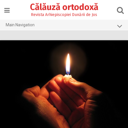
Skip
Călăuză ortodoxă
to
content
Revista Arhiepiscopiei Dunării de Jos
Main Navigation
Prima pagină
2026
2025
2024
2023
2022
2021
2020
2019