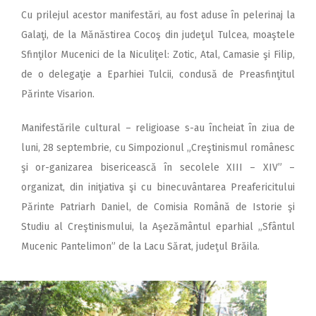
Cu prilejul acestor manifestări, au fost aduse în pelerinaj la
Galaţi, de la Mănăstirea Cocoş din judeţul Tulcea, moaştele
Sfinţilor Mucenici de la Niculiţel: Zotic, Atal, Camasie şi Filip,
de o delegaţie a Eparhiei Tulcii, condusă de Preasfinţitul
Părinte Visarion.
Manifestările cultural – religioase s-au încheiat în ziua de
luni, 28 septembrie, cu Simpozionul „Creştinismul românesc
şi or-ganizarea bisericească în secolele XIII – XIV” –
organizat, din iniţiativa şi cu binecuvântarea Preafericitului
Părinte Patriarh Daniel, de Comisia Română de Istorie şi
Studiu al Creştinismului, la Aşezământul eparhial „Sfântul
Mucenic Pantelimon” de la Lacu Sărat, judeţul Brăila.