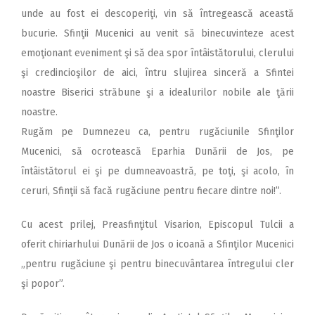
unde au fost ei descoperiţi, vin să întregească această
bucurie. Sfinţii Mucenici au venit să binecuvinteze acest
emoţionant eveniment şi să dea spor întâistătorului, clerului
şi credincioşilor de aici, întru slujirea sinceră a Sfintei
noastre Biserici străbune şi a idealurilor nobile ale ţării
noastre.
Rugăm pe Dumnezeu ca, pentru rugăciunile Sfinţilor
Mucenici, să ocrotească Eparhia Dunării de Jos, pe
întâistătorul ei şi pe dumneavoastră, pe toţi, şi acolo, în
ceruri, Sfinţii să facă rugăciune pentru fiecare dintre noi!”.
Cu acest prilej, Preasfinţitul Visarion, Episcopul Tulcii a
oferit chiriarhului Dunării de Jos o icoană a Sfinţilor Mucenici
„pentru rugăciune şi pentru binecuvântarea întregului cler
şi popor”.