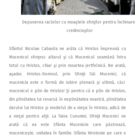
Depunerea raclelor cu moaştele sfinţilor pentru închinar
credincioşilor
Sfântul Nicolae Cabasila ne arăta că Hristos împreună cu
Mucenicul sfinţesc altarul şi că Mucenicul seamănă întru
totul cu Hristos, chiar şi prin moartea jertfelnică. Ne arată,
aşadar, Hristos-Domnul, prin Sfinţii Săi Mucenici, că
mucenicia este o formă de iubire plenară şi ultimă, căci
mucenicul e plin de Hristos! Şi pentru că e plin de Hristos,
din plinătatea lui revarsă în neplinătatea noastră, plinătatea
darului lui Hristos şi modelul de a vieţui în Hristos, adică de
a vieţui pentru alţii. La Taina Cununiei, Sfinţii Mucenici ne
arată că ea este Sfânta Mucenicie care păstrează,
muceniceşte, unitatea în familie. Sfânta Hirotonie pe care o