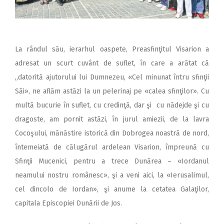
La rândul său, ierarhul oaspete, Preasfinţitul Visarion a
adresat un scurt cuvânt de suflet, în care a arătat că
„datorită ajutorului lui Dumnezeu, «Cel minunat întru sfinţii
Săi», ne aflăm astăzi la un pelerinaj pe «calea sfinţilor». Cu
multă bucurie în suflet, cu credinţă, dar şi cu nădejde şi cu
dragoste, am pornit astăzi, în jurul amiezii, de la lavra
Cocoşului, mănăstire istorică din Dobrogea noastră de nord,
întemeiată de călugărul ardelean Visarion, împreună cu
Sfinţii Mucenici, pentru a trece Dunărea – «Iordanul
neamului nostru românesc», şi a veni aici, la «Ierusalimul,
cel dincolo de Iordan», şi anume la cetatea Galaţilor,
capitala Episcopiei Dunării de Jos.