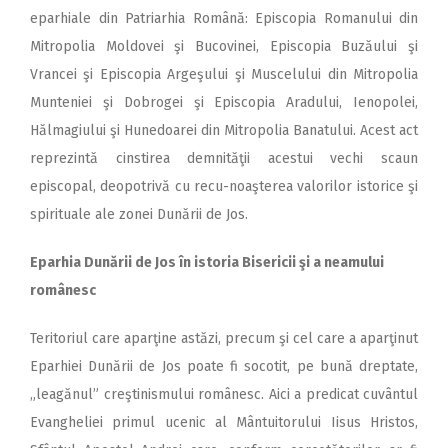
eparhiale din Patriarhia Română: Episcopia Romanului din
Mitropolia Moldovei şi Bucovinei, Episcopia Buzăului şi
Vrancei şi Episcopia Argeşului şi Muscelului din Mitropolia
Munteniei şi Dobrogei şi Episcopia Aradului, Ienopolei,
Hălmagiului şi Hunedoarei din Mitropolia Banatului. Acest act
reprezintă cinstirea demnităţii acestui vechi scaun
episcopal, deopotrivă cu recu-noaşterea valorilor istorice şi
spirituale ale zonei Dunării de Jos.
Eparhia Dunării de Jos în istoria Bisericii şi a neamului
românesc
Teritoriul care aparţine astăzi, precum şi cel care a aparţinut
Eparhiei Dunării de Jos poate fi socotit, pe bună dreptate,
„leagănul” creştinismului românesc. Aici a predicat cuvântul
Evangheliei primul ucenic al Mântuitorului Iisus Hristos,