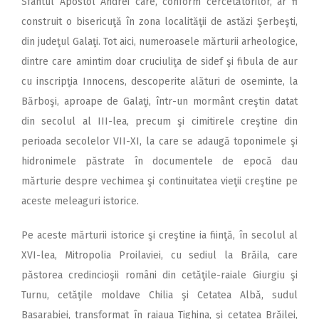
Sfântul Apostol Andrei care, conform cercetătorilor, ar fi
construit o bisericuţă în zona localităţii de astăzi Şerbeşti,
din judeţul Galaţi. Tot aici, numeroasele mărturii arheologice,
dintre care amintim doar cruciuliţa de sidef şi fibula de aur
cu inscripţia Innocens, descoperite alături de oseminte, la
Bărboşi, aproape de Galaţi, într-un mormânt creştin datat
din secolul al III-lea, precum şi cimitirele creştine din
perioada secolelor VII-XI, la care se adaugă toponimele şi
hidronimele păstrate în documentele de epocă dau
mărturie despre vechimea şi continuitatea vieţii creştine pe
aceste meleaguri istorice.
Pe aceste mărturii istorice şi creştine ia fiinţă, în secolul al
XVI-lea, Mitropolia Proilaviei, cu sediul la Brăila, care
păstorea credincioşii români din cetăţile-raiale Giurgiu şi
Turnu, cetăţile moldave Chilia şi Cetatea Albă, sudul
Basarabiei, transformat în raiaua Tighina, şi cetatea Brăilei,