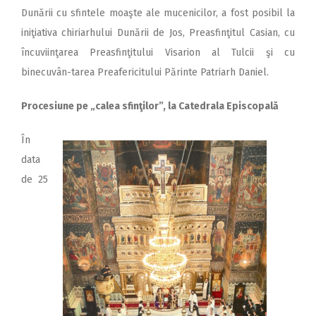
Dunării cu sfintele moaşte ale mucenicilor, a fost posibil la
iniţiativa chiriarhului Dunării de Jos, Preasfinţitul Casian, cu
încuviinţarea Preasfinţitului Visarion al Tulcii şi cu
binecuvân-tarea Preafericitului Părinte Patriarh Daniel.
Procesiune pe „calea sfinţilor”, la Catedrala Episcopală
În
data
de 25