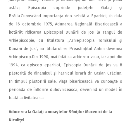
astăzi, Episcopia cuprinde judeţele Galaţi şi
Brăila.Cunoscând importanţa deo-sebită a Eparhiei, în data
de 16 octombrie 1975, Adunarea Naţională Bisericească a
hotărât ridicarea Episcopiei Dunării de Jos la rangul de
Arhiepiscopie, cu titulatura „Arhiepiscopia Tomisului şi
Dunării de Jos”, iar titularul ei, Preasfinţitul Antim devenea
Arhiepiscop.Din 1990, mai întâi ca arhiereu-vicar, iar apoi din
1994, ca episcop eparhiot, Episcopia Dunării de Jos va fi
păstorită de dinamicul şi harnicul ierarh dr. Casian Crăciun.
În timpul păstoririi sale, viaţa bisericească va cunoaşte o
perioadă de înflorire duhovnicească, devenind un model în
toată activitatea sa.
Aducerea la Galaţi a moaştelor Sfinţilor Mucenici de la
Niculiţel