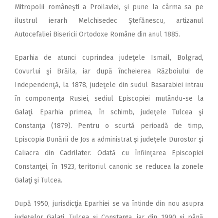
Mitropolii româneşti a Proilaviei, şi pune la cârma sa pe
ilustrul ierarh Melchisedec Ştefănescu, artizanul
Autocefaliei Bisericii Ortodoxe Române din anul 1885.
Eparhia de atunci cuprindea judeţele Ismail, Bolgrad,
Covurlui şi Brăila, iar după încheierea Războiului de
Independenţă, la 1878, judeţele din sudul Basarabiei intrau
în componenţa Rusiei, sediul Episcopiei mutându-se la
Galaţi. Eparhia primea, în schimb, judeţele Tulcea şi
Constanţa (1879). Pentru o scurtă perioadă de timp,
Episcopia Dunării de Jos a administrat şi judeţele Durostor şi
Caliacra din Cadrilater. Odată cu înfiinţarea Episcopiei
Constanţei, în 1923, teritoriul canonic se reducea la zonele
Galaţi şi Tulcea.
După 1950, jurisdicţia Eparhiei se va întinde din nou asupra
judeţelor Galaţi, Tulcea şi Constanţa, iar din 1990 şi până