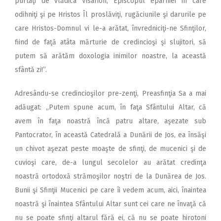
purtaţi de vlădica Visarion, Episcopul eparhiei în care
odihniţi şi pe Hristos Îl proslăviţi, rugăciunile şi darurile pe
care Hristos-Domnul vi le-a arătat, învredniciţi-ne Sfinţilor,
fiind de faţă atâta mărturie de credincioşi şi slujitori, să
putem să arătăm doxologia inimilor noastre, la această
sfântă zi!”.
Adresându-se credincioşilor pre-zenţi, Preasfinţia Sa a mai
adăugat: „Putem spune acum, în faţa Sfântului Altar, că
avem în faţa noastră încă patru altare, aşezate sub
Pantocrator, în această Catedrală a Dunării de Jos, ea însăşi
un chivot aşezat peste moaşte de sfinţi, de mucenici şi de
cuvioşi care, de-a lungul secolelor au arătat credinţa
noastră ortodoxă strămoşilor noştri de la Dunărea de Jos.
Bunii şi Sfinţii Mucenici pe care îi vedem acum, aici, înaintea
noastră şi înaintea Sfântului Altar sunt cei care ne învaţă că
nu se poate sfinţi altarul fără ei, că nu se poate hirotoni