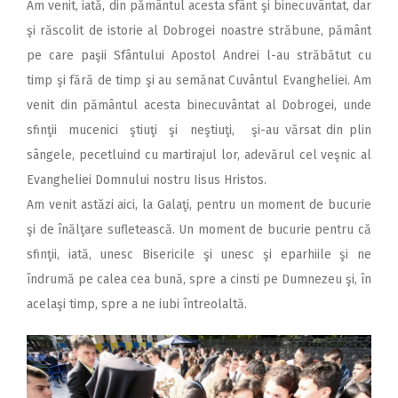
Am venit, iată, din pământul acesta sfânt şi binecuvântat, dar
şi răscolit de istorie al Dobrogei noastre străbune, pământ
pe care paşii Sfântului Apostol Andrei l-au străbătut cu
timp şi fără de timp şi au semănat Cuvântul Evangheliei. Am
venit din pământul acesta binecuvântat al Dobrogei, unde
sfinţii mucenici ştiuţi şi neştiuţi, şi-au vărsat din plin
sângele, pecetluind cu martirajul lor, adevărul cel veşnic al
Evangheliei Domnului nostru Iisus Hristos.
Am venit astăzi aici, la Galaţi, pentru un moment de bucurie
şi de înălţare sufletească. Un moment de bucurie pentru că
sfinţii, iată, unesc Bisericile şi unesc şi eparhiile şi ne
îndrumă pe calea cea bună, spre a cinsti pe Dumnezeu şi, în
acelaşi timp, spre a ne iubi întreolaltă.