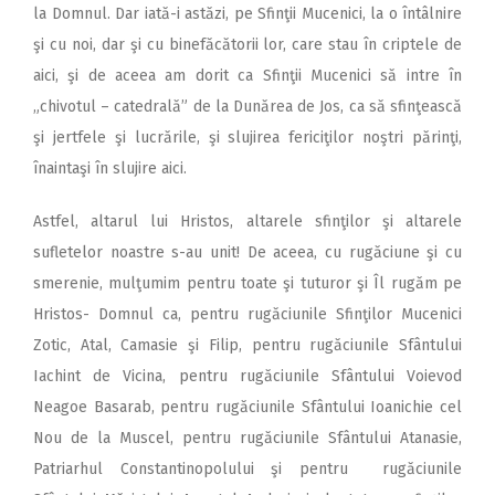
la Domnul. Dar iată-i astăzi, pe Sfinţii Mucenici, la o întâlnire
şi cu noi, dar şi cu binefăcătorii lor, care stau în criptele de
aici, şi de aceea am dorit ca Sfinţii Mucenici să intre în
„chivotul – catedrală” de la Dunărea de Jos, ca să sfinţească
şi jertfele şi lucrările, şi slujirea fericiţilor noştri părinţi,
înaintaşi în slujire aici.
Astfel, altarul lui Hristos, altarele sfinţilor şi altarele
sufletelor noastre s-au unit! De aceea, cu rugăciune şi cu
smerenie, mulţumim pentru toate şi tuturor şi Îl rugăm pe
Hristos- Domnul ca, pentru rugăciunile Sfinţilor Mucenici
Zotic, Atal, Camasie şi Filip, pentru rugăciunile Sfântului
Iachint de Vicina, pentru rugăciunile Sfântului Voievod
Neagoe Basarab, pentru rugăciunile Sfântului Ioanichie cel
Nou de la Muscel, pentru rugăciunile Sfântului Atanasie,
Patriarhul Constantinopolului şi pentru rugăciunile