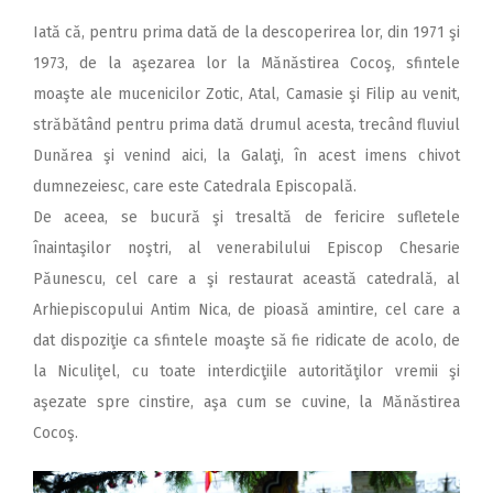
Iată că, pentru prima dată de la descoperirea lor, din 1971 şi
1973, de la aşezarea lor la Mănăstirea Cocoş, sfintele
moaşte ale mucenicilor Zotic, Atal, Camasie şi Filip au venit,
străbătând pentru prima dată drumul acesta, trecând fluviul
Dunărea şi venind aici, la Galaţi, în acest imens chivot
dumnezeiesc, care este Catedrala Episcopală.
De aceea, se bucură şi tresaltă de fericire sufletele
înaintaşilor noştri, al venerabilului Episcop Chesarie
Păunescu, cel care a şi restaurat această catedrală, al
Arhiepiscopului Antim Nica, de pioasă amintire, cel care a
dat dispoziţie ca sfintele moaşte să fie ridicate de acolo, de
la Niculiţel, cu toate interdicţiile autorităţilor vremii şi
aşezate spre cinstire, aşa cum se cuvine, la Mănăstirea
Cocoş.