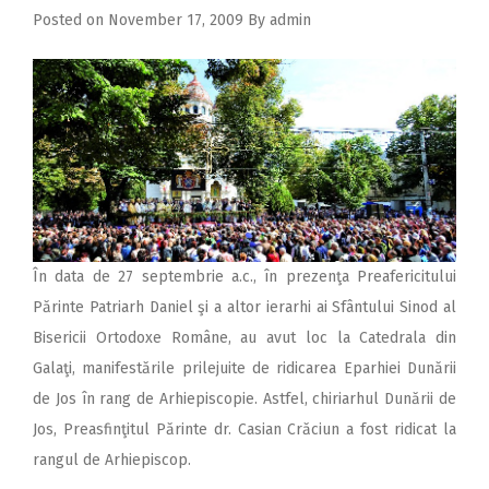
2018
Posted on
November 17, 2009
By
admin
2017
2016
2015
2014
2013
2012
În data de 27 septembrie a.c., în prezenţa Preafericitului
2011
Părinte Patriarh Daniel şi a altor ierarhi ai Sfântului Sinod al
2010
Bisericii Ortodoxe Române, au avut loc la Catedrala din
Galaţi, manifestările prilejuite de ridicarea Eparhiei Dunării
2009
de Jos în rang de Arhiepiscopie. Astfel, chiriarhul Dunării de
Jos, Preasfinţitul Părinte dr. Casian Crăciun a fost ridicat la
rangul de Arhiepiscop.