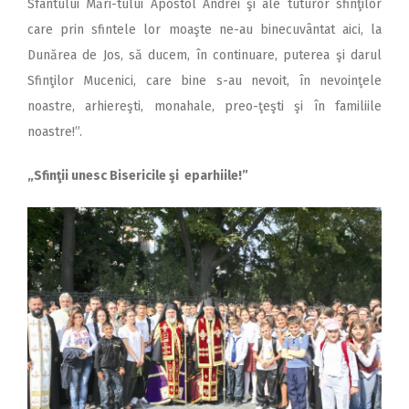
Sfântului Mări-tului Apostol Andrei şi ale tuturor sfinţilor
care prin sfintele lor moaşte ne-au binecuvântat aici, la
Dunărea de Jos, să ducem, în continuare, puterea şi darul
Sfinţilor Mucenici, care bine s-au nevoit, în nevoinţele
noastre, arhiereşti, monahale, preo-ţeşti şi în familiile
noastre!”.
„Sfinţii unesc Bisericile şi eparhiile!”