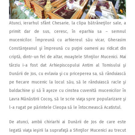
Atunci, ierarhul sfânt Chesarie, la clipa bătrâneţilor sale, a
primit dar de sus, ceresc, în eparhia sa – semnul
mucenicilor. Împreună cu arhiereul său vicar, Gherasim
Constănţeanul şi împreună cu puţini oameni au ridicat din
criptă, dintr-un fel de altar, moaştele Sfinţilor Mucenici. Mai
târziu i-a fost dat Arhiepiscopului Antim al Tomisului şi
Dunării de Jos, cu evlavia şi cu priceperea sa, să rânduiască
pe fiecare mucenic la locul său, să le rânduiască racle şi
baldachine şi să îi aşeze cu cinstea cuvenită mucenicilor în
Lavra Mănăstirii Cocoş, să le scrie viaţa spre popularizare şi
l-a rugat pe părintele Cleopa să le întocmească Acatistul.
De atunci, ambii chiriarhi ai Dunării de Jos de care este
legată viaţa ieşirii la suprafaţă a Sfinţilor Mucenici au trecut