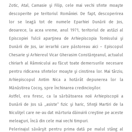
Zotic, Atal, Camasie şi Filip, cele mai vechi sfinte moaşte
descoperite pe teritoriul României. De fapt, descoperirea
lor se leagă tot de numele Eparhiei Dunării de Jos,
deoarece, la acea vreme, anul 1971, teritoriul de astăzi al
Episcopiei Tulcii aparţinea de Arhiepiscopia Tomisului şi
Dunării de Jos, iar ierarhii care păstoreau aici – Episcopul
Chesarie şi Arhiereul Vicar Gherasim Constănţeanul, actualul
chiriarh al Râmnicului au făcut toate demersurile necesare
pentru ridicarea sfintelor moaşte şi cinstirea lor. Mai târziu,
Arhiepiscopul Antim Nica a hotărât depunerea lor la
Mănăstirea Cocoş, spre închinarea credincioşilor.
Astfel, era firesc, ca la sărbătoarea noii Arhiepiscopii a
Dunării de Jos să „asiste” fizic şi haric, Sfinţii Martiri de la
Niculiţel care ne-au dat mărturia dăinuirii creştine pe aceste
meleaguri, încă din cele mai vechi timpuri.
Pelerinajul săvârşit pentru prima dată pe malul stâng al