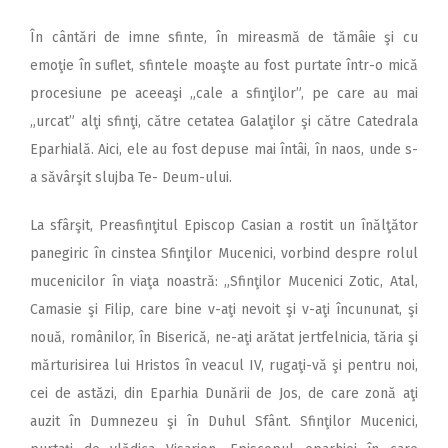
În cântări de imne sfinte, în mireasmă de tămâie şi cu
emoţie în suflet, sfintele moaşte au fost purtate într-o mică
procesiune pe aceeaşi „cale a sfinţilor”, pe care au mai
„urcat” alţi sfinţi, către cetatea Galaţilor şi către Catedrala
Eparhială. Aici, ele au fost depuse mai întâi, în naos, unde s-
a săvârşit slujba Te- Deum-ului.
La sfârşit, Preasfinţitul Episcop Casian a rostit un înălţător
panegiric în cinstea Sfinţilor Mucenici, vorbind despre rolul
mucenicilor în viaţa noastră: „Sfinţilor Mucenici Zotic, Atal,
Camasie şi Filip, care bine v-aţi nevoit şi v-aţi încununat, şi
nouă, românilor, în Biserică, ne-aţi arătat jertfelnicia, tăria şi
mărturisirea lui Hristos în veacul IV, rugaţi-vă şi pentru noi,
cei de astăzi, din Eparhia Dunării de Jos, de care zonă aţi
auzit în Dumnezeu şi în Duhul Sfânt. Sfinţilor Mucenici,