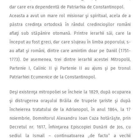
dar care era dependentă de Patriarhia de Constantinopol.
Aceasta a avut un mare rol misionar şi spiritual, acela de a
păstra credinţa ortodoxă în rândul credincioşilor români
aflaţi sub stăpânire otomană. Printre ierarhii săi, care la
început au fost greci, dar care slujeau în limba poporului, s-
au aflat şi români, dintre care amintim doar pe Daniil (1751-
1773). De asemenea, trei dintre ierarhii acestei Mitropolii,
Partenie I, Calinic II şi Partenie II au ajuns şi pe tronul
Patriarhiei Ecumenice de la Constantinopol.
Deşi existenţa mitropoliei se încheie la 1829, după ocuparea
şi distrugerea oraşului Brăila de trupele ţariste şi după
încheierea tratatului de la Adrianopol, în anul 1864, la 17
noiembrie, Domnitorul Alexandru Ioan Cuza hotărăşte, prin
Decretul nr. 1617, înfiinţarea Episcopiei Dunării de Jos, cu
sediul la Ismail – continuatoarea „de facto” a vechii