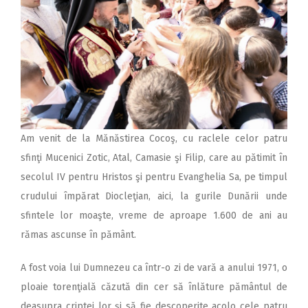
Am venit de la Mănăstirea Cocoş, cu raclele celor patru
sfinţi Mucenici Zotic, Atal, Camasie şi Filip, care au pătimit în
secolul IV pentru Hristos şi pentru Evanghelia Sa, pe timpul
crudului împărat Diocleţian, aici, la gurile Dunării unde
sfintele lor moaşte, vreme de aproape 1.600 de ani au
rămas ascunse în pământ.
A fost voia lui Dumnezeu ca într-o zi de vară a anului 1971, o
ploaie torenţială căzută din cer să înlăture pământul de
deasupra criptei lor şi să fie descoperite acolo cele patru