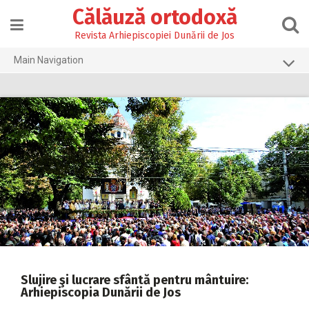
Skip
Călăuză ortodoxă
to
content
Revista Arhiepiscopiei Dunării de Jos
Main Navigation
Prima pagină
2026
2025
2024
2023
2022
2021
2020
Slujire şi lucrare sfântă pentru mântuire:
2019
Arhiepiscopia Dunării de Jos