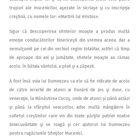
trupuri ale mucenicilor, aşezate în sicriaşe şi cu inscripţia
creştină, cu numele lor: «Martirii lui Hristos».
Sigur că descoperirea sfintelor moaşte a produs multă
emoţie conducătorilor bisericeşti din vremea aceea, dar a
nemulţumit pe cei din vechiul regim totalitar, astfel că timp
de aproape doi ani şi jumătate, sfintele moaşte au rămas
acolo, în bătaia vântului, a ploii şi a zăpezii.
A fost însă voia lui Dumnezeu ca ele să fie ridicate de acolo
de către ierarhii de atunci ai Dunării de Jos şi duse, cu
veneraţie, la Mănăstirea Cocoş, unde de atunci şi până astăzi
şi până la sfârşitul veacurilor, aduc multă mângâiere în
sufletul creştinilor care vin din toate părţile patriei noatre
binecuvântate şi se roagă şi cer ajutorul lui Dumnezeu
pentru rugăciunile Sfinţilor Mucenici.