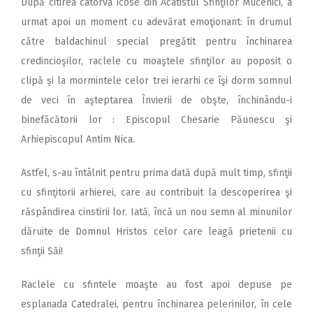
După citirea câtorva icose din Acatistul Sfinţilor Mucenici, a
urmat apoi un moment cu adevărat emoţionant: în drumul
către baldachinul special pregătit pentru închinarea
credincioşilor, raclele cu moaştele sfinţilor au poposit o
clipă şi la mormintele celor trei ierarhi ce îşi dorm somnul
de veci în aşteptarea Învierii de obşte, închinându-i
binefăcătorii lor : Episcopul Chesarie Păunescu şi
Arhiepiscopul Antim Nica.
Astfel, s-au întâlnit pentru prima dată după mult timp, sfinţii
cu sfinţitorii arhierei, care au contribuit la descoperirea şi
răspândirea cinstirii lor. Iată, încă un nou semn al minunilor
dăruite de Domnul Hristos celor care leagă prietenii cu
sfinţii Săi!
Raclele cu sfintele moaşte au fost apoi depuse pe
esplanada Catedralei, pentru închinarea pelerinilor, în cele