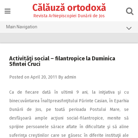
Skip
Călăuză ortodoxă
to
content
Revista Arhiepiscopiei Dunării de Jos
Main Navigation
Prima pagină
2026
Activităţi social – filantropice la Duminica
2025
Sfintei Cruci
2024
Posted on
April 20, 2011
By
admin
2023
Ca de fiecare dată în ultimii 9 ani, la iniţiativa şi cu
2022
binecuvântarea Înaltpreasfinţitului Părinte Casian, în Eparhia
2021
Dunării de Jos, pe toată perioada Postului Mare, se
2020
desfăşoară ample acţiuni social-filantropice, menite să
sprijine persoanele sărace aflate în dificultate şi să aline
2019
suferinţa creştinilor care se găsesc în diferite instituţii ale