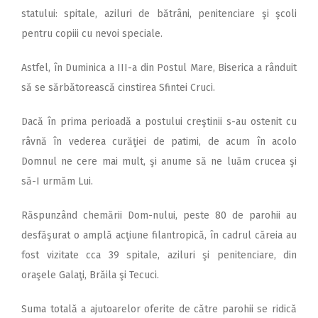
2018
statului: spitale, aziluri de bătrâni, penitenciare şi şcoli
2017
pentru copiii cu nevoi speciale.
2016
Astfel, în Duminica a III-a din Postul Mare, Biserica a rânduit
2015
să se sărbătorească cinstirea Sfintei Cruci.
2014
Dacă în prima perioadă a postului creştinii s-au ostenit cu
2013
râvnă în vederea curăţiei de patimi, de acum în acolo
Domnul ne cere mai mult, şi anume să ne luăm crucea şi
2012
să-I urmăm Lui.
2011
Răspunzând chemării Dom-nului, peste 80 de parohii au
2010
desfăşurat o amplă acţiune filantropică, în cadrul căreia au
2009
fost vizitate cca 39 spitale, aziluri şi penitenciare, din
oraşele Galaţi, Brăila şi Tecuci.
Suma totală a ajutoarelor oferite de către parohii se ridică