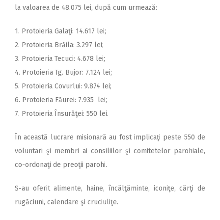
la valoarea de 48.075 lei, după cum urmează:
1. Protoieria Galaţi: 14.617 lei;
2. Protoieria Brăila: 3.297 lei;
3. Protoieria Tecuci: 4.678 lei;
4. Protoieria Tg. Bujor: 7.124 lei;
5. Protoieria Covurlui: 9.874 lei;
6. Protoieria Făurei: 7.935 lei;
7. Protoieria Însurăţei: 550 lei.
În această lucrare misionară au fost implicaţi peste 550 de
voluntari şi membri ai consiliilor şi comitetelor parohiale,
co-ordonaţi de preoţii parohi.
S-au oferit alimente, haine, încălţăminte, iconiţe, cărţi de
rugăciuni, calendare şi cruciuliţe.