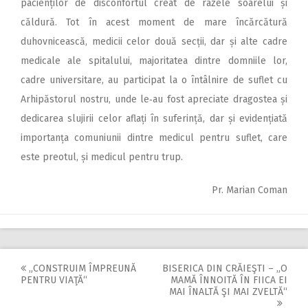
pacienților de disconfortul creat de razele soarelui și
căldură. Tot în acest moment de mare încărcătură
duhovnicească, medicii celor două secții, dar și alte cadre
medicale ale spitalului, majoritatea dintre domniile lor,
cadre universitare, au participat la o întâlnire de suflet cu
Arhipăstorul nostru, unde le‑au fost apreciate dragostea și
dedicarea slujirii celor aflați în suferință, dar și evidențiată
importanța comuniunii dintre medicul pentru suflet, care
este preotul, și medicul pentru trup.
Pr. Marian Coman
„CONSTRUIM ÎMPREUNĂ
BISERICA DIN CRĂIEŞTI – „O
Post
PENTRU VIAŢĂ“
MAMĂ ÎNNOITĂ ÎN FIICA EI
MAI ÎNALTĂ ŞI MAI ZVELTĂ“
navigation