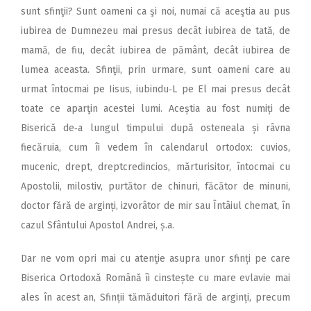
sunt sfinţii? Sunt oameni ca şi noi, numai că aceştia au pus
iubirea de Dumnezeu mai presus decât iubirea de tată, de
mamă, de fiu, decât iubirea de pământ, decât iubirea de
lumea aceasta. Sfinţii, prin urmare, sunt oameni care au
urmat întocmai pe Iisus, iubindu‑L pe El mai presus decât
toate ce aparţin acestei lumi. Aceștia au fost numiți de
Biserică de‑a lungul timpului după osteneala și râvna
fiecăruia, cum îi vedem în calendarul ortodox: cuvios,
mucenic, drept, dreptcredincios, mărturisitor, întocmai cu
Apostolii, milostiv, purtător de chinuri, făcător de minuni,
doctor fără de arginți, izvorâtor de mir sau Întâiul chemat, în
cazul Sfântului Apostol Andrei, ș.a.
Dar ne vom opri mai cu atenţie asupra unor sfinți pe care
Biserica Ortodoxă Română îi cinstește cu mare evlavie mai
ales în acest an, Sfinții tămăduitori fără de arginți, precum