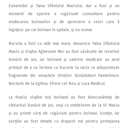
Euharistiei și Taina Sfântului Maslului, dar a fost și un
moment de sporire a rugăciunii comunitare pentru
vindecarea bolnavilor și de apreciere a celor care îi
îngrijesc pe cei bolnavi în spitale, şi nu numai.
Bucuria a fost cu atât mai mare, deoarece Taina Sfântului
Maslu și Slujba Aghesmei Mici au fost săvârșite de Ierarhul
Dunării de Jos, iar bolnavii și cadrele medicale au avut
prilejul de a se închina cu bucurie la racla ce adăpostește
fragmente din moaștele Sfinților tămăduitori Pantelimon,
Nectarie de la Eghina, Efrem cel Nou și Luca Medicul.
La finalul slujbei toți bolnavii au fost binecuvântați de
chiriarhul Dunării de Jos, unși cu untdelemn de la Sf. Maslu
și au primit cărți de rugăciuni pentru bolnavi, iconițe, iar
secțiile au fost dotate cu draperii noi pentru protejarea