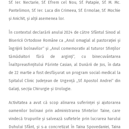
Sf. Ier. Nectarie, Sf. Efrem cel Nou, Sf. Patapie, Sf. M. Mc.
Pantelimon, Sf. Ier. Luca din Crimeea, Sf. Ermolae, Sf. Mochie
și Anichit, și alții asemenea lor.
În contextul declarării anului 2024 de către Sfântul Sinod al
Bisericii Ortodoxe Române ca „Anul omagial al pastorației și
îngrijirii bolnavilor“ și „Anul comemorativ al tuturor Sfinților
tămăduitori fără de arginți“, cu binecuvântarea
Înaltpreasfințitului Părinte Casian, al Dunării de Jos, în data
de 22 martie a fost desfășurat un program social‑medical la
Spitalul Clinic Județean de Urgență „Sf. Apostol Andrei“ din
Galați, secția Chirurgie și Urologie.
Activitatea a avut că scop alinarea suferinței și ajutorarea
oamenilor bolnavi prin administrarea Sfintelor Taine, care
vindecă trupurile și salvează sufletele prin lucrarea harului
Duhului Sfânt, și s‑a concretizat în Taina Spovedaniei, Taina