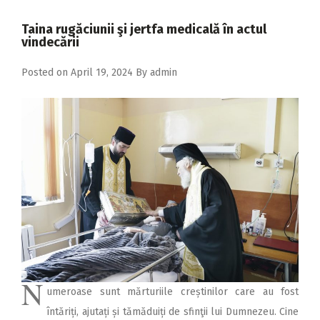
2018
Taina rugăciunii şi jertfa medicală în actul
2017
vindecării
2016
Posted on
April 19, 2024
By
admin
2015
2014
2013
2012
2011
2010
2009
N
umeroase sunt mărturiile creștinilor care au fost
întăriți, ajutați și tămăduiți de sfinţii lui Dumnezeu. Cine