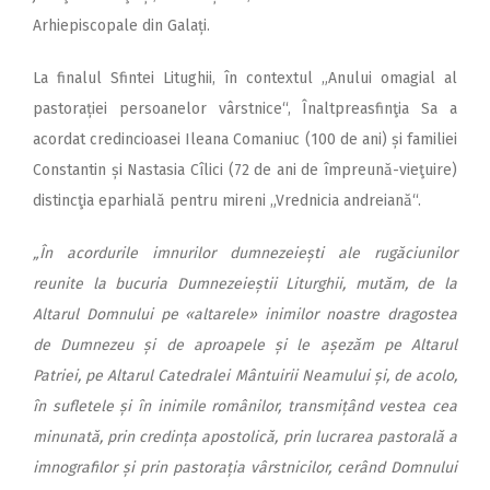
Arhiepiscopale din Galați.
La finalul Sfintei Litughii, în contextul „Anului omagial al
pastorației persoanelor vârstnice“, Înaltpreasfinţia Sa a
acordat credincioasei Ileana Comaniuc (100 de ani) și familiei
Constantin și Nastasia Cîlici (72 de ani de împreună-vieţuire)
distincţia eparhială pentru mireni „Vrednicia andreiană“.
„În acordurile imnurilor dumnezeiești ale rugăciunilor
reunite la bucuria Dumnezeieștii Liturghii, mutăm, de la
Altarul Domnului pe «altarele» inimilor noastre dragostea
de Dumnezeu și de aproapele și le așezăm pe Altarul
Patriei, pe Altarul Catedralei Mântuirii Neamului și, de acolo,
în sufletele și în inimile românilor, transmițând vestea cea
minunată, prin credința apostolică, prin lucrarea pastorală a
imnografilor și prin pastorația vârstnicilor, cerând Domnului