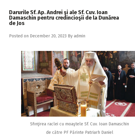
2018
Darurile Sf. Ap. Andrei şi ale Sf. Cuv. Ioan
2017
Damaschin pentru credincioşii de la Dunărea
de Jos
2016
Posted on
December 20, 2023
By
admin
2015
2014
2013
2012
2011
2010
2009
Sfinţirea raclei cu moaştele Sf. Cuv. Ioan Damaschin
de către PF Părinte Patriarh Daniel