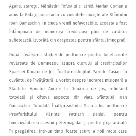
Agahe, starețul Mănăstirii Toflea și c. arhid. Marian Coman a
adus la Galați, noua raclă cu cinstitele moaște ale Sfântului
Ioan Damaschin. În ciuda vremii nefavorabile, aceasta a fost
întâmpinată de numeroși credincioși plini de căldură
sufletească, izvorâtă din dragostea pentru sfântul imnograf.
După săvârșirea slujbei de mulțumire pentru binefacerile
revărsate de Dumnezeu asupra clerului și credincioșilor
Eparhiei Dunării de Jos, Înaltpreasfințitul Părinte Casian, în
cuvântul de învățătură, a vorbit despre lucrarea misionară a
Sfântului Apostol Andrei la Dunărea de Jos, reliefând
totodată și câteva aspecte din viața Sfântului Ioan
Damaschin. Totodată Înaltpreasfinția Sa a adus mulțumire
Preafericitului Părinte Patriarh Daniel pentru
binecuvântarea acestui pelerinaj, dar și pentru grija arătată
în pregătirea, într‑un timp foarte scurt, a noii racle care