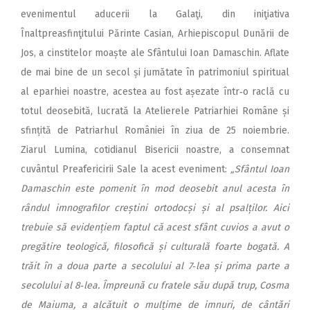
evenimentul aducerii la Galaţi, din iniţiativa
Înaltpreasfinţitului Părinte Casian, Arhiepiscopul Dunării de
Jos, a cinstitelor moaște ale Sfântului Ioan Damaschin. Aflate
de mai bine de un secol și jumătate în patrimoniul spiritual
al eparhiei noastre, acestea au fost așezate într‑o raclă cu
totul deosebită, lucrată la Atelierele Patriarhiei Române și
sfințită de Patriarhul României în ziua de 25 noiembrie.
Ziarul Lumina, cotidianul Bisericii noastre, a consemnat
cuvântul Preafericirii Sale la acest eveniment:
„Sfântul Ioan
Damaschin este pomenit în mod deosebit anul acesta în
rândul imnografilor creștini ortodocși și al psalților. Aici
trebuie să evidențiem faptul că acest sfânt cuvios a avut o
pregătire teologică, filosofică și culturală foarte bogată. A
trăit în a doua parte a secolului al 7‑lea și prima parte a
secolului al 8‑lea. Împreună cu fratele său după trup, Cosma
de Maiuma, a alcătuit o mulțime de imnuri, de cântări