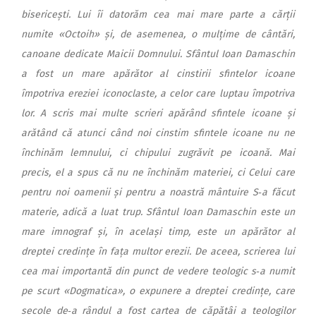
bisericești. Lui îi datorăm cea mai mare parte a cărții
numite «Octoih» și, de asemenea, o mulțime de cântări,
canoane dedicate Maicii Domnului. Sfântul Ioan Damaschin
a fost un mare apărător al cinstirii sfintelor icoane
împotriva ereziei iconoclaste, a celor care luptau împotriva
lor. A scris mai multe scrieri apărând sfintele icoane și
arătând că atunci când noi cinstim sfintele icoane nu ne
închinăm lemnului, ci chipului zugrăvit pe icoană. Mai
precis, el a spus că nu ne închinăm materiei, ci Celui care
pentru noi oamenii și pentru a noastră mântuire S‑a făcut
materie, adică a luat trup. Sfântul Ioan Damaschin este un
mare imnograf și, în același timp, este un apărător al
dreptei credințe în fața multor erezii. De aceea, scrierea lui
cea mai importantă din punct de vedere teologic s‑a numit
pe scurt «Dogmatica», o expunere a dreptei credințe, care
secole de‑a rândul a fost cartea de căpătâi a teologilor