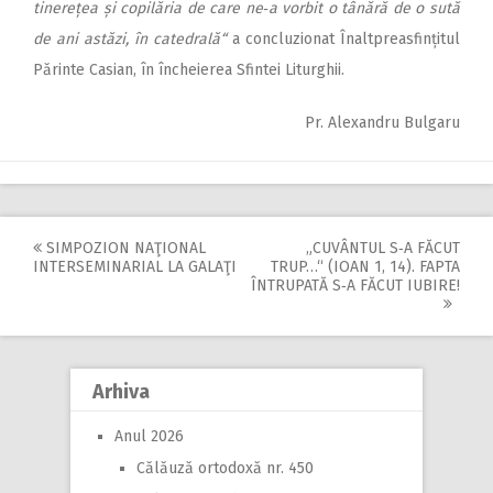
tinerețea și copilăria de care ne‑a vorbit o tânără de o sută
de ani astăzi, în catedrală“
a concluzionat Înaltpreasfințitul
Părinte Casian, în încheierea Sfintei Liturghii.
Pr. Alexandru Bulgaru
SIMPOZION NAŢIONAL
„CUVÂNTUL S‑A FĂCUT
Post
INTERSEMINARIAL LA GALAŢI
TRUP…“ (IOAN 1, 14). FAPTA
ÎNTRUPATĂ S‑A FĂCUT IUBIRE!
navigation
Arhiva
Anul 2026
Călăuză ortodoxă nr. 450