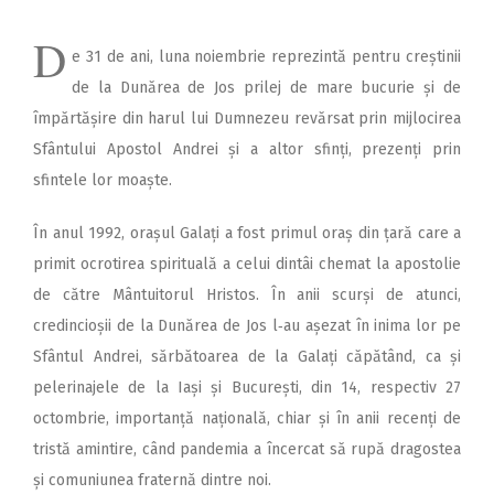
D
e 31 de ani, luna noiembrie reprezintă pentru creștinii
de la Dunărea de Jos prilej de mare bucurie și de
împărtășire din harul lui Dumnezeu revărsat prin mijlocirea
Sfântului Apostol Andrei și a altor sfinți, prezenți prin
sfintele lor moaște.
În anul 1992, orașul Galați a fost primul oraș din țară care a
primit ocrotirea spirituală a celui dintâi chemat la apostolie
de către Mântuitorul Hristos. În anii scurși de atunci,
credincioșii de la Dunărea de Jos l‑au așezat în inima lor pe
Sfântul Andrei, sărbătoarea de la Galați căpătând, ca și
pelerinajele de la Iași și București, din 14, respectiv 27
octombrie, importanță na­țională, chiar și în anii recenți de
tristă amintire, când pandemia a încercat să rupă dragostea
și comuniunea fraternă dintre noi.