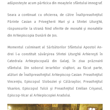
adă­postește acum părticica din moaștele sfântului imnograf.
Seara a continuat cu oficierea, de către Înaltpreasfințitul
Părinte Casian a Privegherii Mari și a Sfintei Liturghii,
răspunsurile la strană fiind oferite de monahii și monahiile
din Arhiepiscopia Dunării de Jos.
Momentul culminant al Săr­bătorilor Sfântului Apostol An­
drei l‑a constituit săvârşirea Sfintei Liturghii Arhiereşti în
Catedrala Arhiepiscopală din Galaţi, în ziua prăznuirii
sfântului. Din soborul ierarhilor slujitori, au făcut parte,
alături de Înaltpreasfinţitul Arhiepiscop Casian: Preasfinţitul
Vincențiu, Epis­copul Sloboziei și Călărașilor, Preasfinţitul
Visarion, Episcopul Tulcii și Preasfințitul Emilian Crișanul,
Epis­cop‑Vicar al Arhiepiscopiei Aradului.