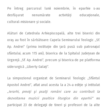
Pe întreg parcursul lunii noiembrie, în eparhie s‑au
desfășurat nenumărate activități educaționale,
cultural‑misionare și sociale.
Alături de Catedrala Arhiepiscopală, alte trei biserici din
oraș au fost în sărbătoare: Capela Seminarului Teologic „Sf.
Ap. Andrei“ (prima instituție din țară pusă sub patronajul
sfântului, acum 115 ani), biserica de la Spitalul Județean de
Urgență „Sf. Ap. Andrei“, precum și biserica de pe platforma
siderurgică „Liberty Galați“.
La simpozionul organizat de Seminarul Teologic „Sfântul
Apostol Andrei“, aflat anul acesta la a 24‑a ediție și intitulat
„
Ierarhi, preoţi şi psalţi români care au contribuit la
dezvoltarea muzicii psaltice liturgice din eparhii“
au
participat 23 de delegaţii de tineri şi profesori de la alte