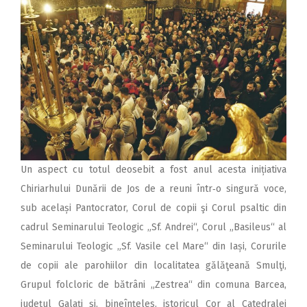
Un aspect cu totul deosebit a fost anul acesta inițiativa
Chiriarhului Dunării de Jos de a reuni într‑o singură voce,
sub același Pantocrator, Corul de copii şi Corul psaltic din
cadrul Seminarului Teologic „Sf. Andrei“, Corul „Basileus“ al
Seminarului Teologic „Sf. Vasile cel Mare“ din Iași, Corurile
de copii ale parohiilor din localitatea gălăţeană Smulţi,
Grupul folcloric de bătrâni „Zestrea“ din comuna Barcea,
judeţul Galaţi și, bineînțeles, istoricul Cor al Catedralei