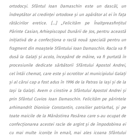
ortodocși. Sfântul Ioan Damaschin este un dascăl, un
îndreptător al credinței ortodoxe și un apărător al ei în fața
rătăcirilor eretice. […] „Felicităm pe Înaltpreasfințitul
Părinte Casian, Arhiepiscopul Dunării de Jos, pentru această
inițiativă de a confecționa o raclă nouă specială pentru un
fragment din moaștele Sfântului Ioan Damaschin. Racla va fi
dusă la Galați și acolo, începând de mâine, va fi purtată în
procesiunile dedicate sărbătorii Sfântului Apostol Andrei,
cel întâi chemat, care este și ocrotitor al municipiului Galați
și al cărui cap a fost adus în 1996 de la Patras la Iași și de la
Iași la Galați. Avem o cinstire a Sfântului Apostol Andrei și
prin Sfântul Cuvios Ioan Damaschin. Felicităm pe părintele
arhimandrit Dionisie Constantin, consilier patriarhal, și pe
toate maicile de la Mănăstirea Pasărea care s‑au ocupat de
confecționarea acestei racle de argint și de împodobirea ei
cu mai multe iconițe în email, mai ales icoana Sfântului