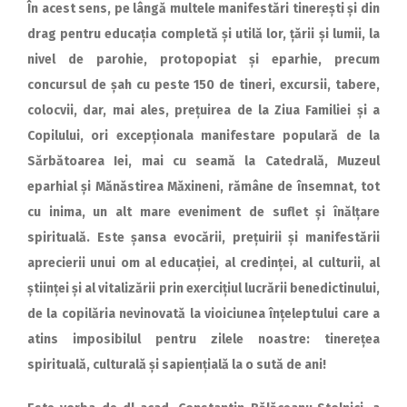
În acest sens, pe lângă multele manifestări tinerești și din
drag pentru educația completă și utilă lor, țării și lumii, la
nivel de parohie, protopopiat și eparhie, precum
concursul de șah cu peste 150 de tineri, excursii, tabere,
colocvii, dar, mai ales, prețuirea de la Ziua Familiei și a
Copilului, ori excepționala manifestare populară de la
Sărbătoarea Iei, mai cu seamă la Catedrală, Muzeul
eparhial și Mănăstirea Măxineni, rămâne de însemnat, tot
cu inima, un alt mare eveniment de suflet și înălțare
spirituală. Este șansa evocării, prețuirii și manifestării
aprecierii unui om al educației, al credinței, al culturii, al
științei și al vitalizării prin exercițiul lucrării benedictinului,
de la copilăria nevinovată la vioiciunea înțeleptului care a
atins imposibilul pentru zilele noastre: tinerețea
spirituală, culturală și sapiențială la o sută de ani!