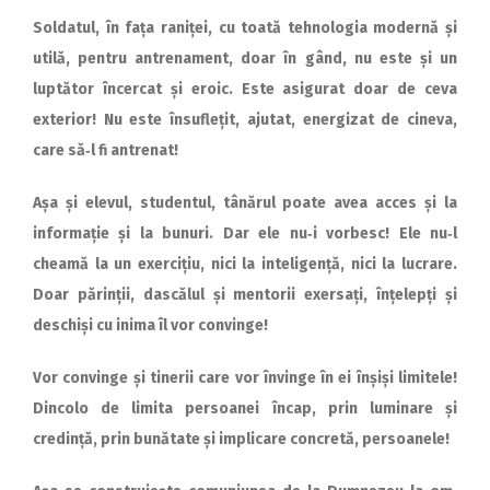
Soldatul, în fața raniței, cu toată tehnologia modernă și
utilă, pentru antrenament, doar în gând, nu este și un
luptător încercat și eroic. Este asigurat doar de ceva
exterior! Nu este însuflețit, ajutat, energizat de cineva,
care să‑l fi antrenat!
Așa și elevul, studentul, tânărul poate avea acces și la
informație și la bunuri. Dar ele nu‑i vorbesc! Ele nu‑l
cheamă la un exercițiu, nici la inteligență, nici la lucrare.
Doar părinții, dascălul și mentorii exersați, înțelepți și
deschiși cu inima îl vor convinge!
Vor convinge și tinerii care vor învinge în ei înșiși limitele!
Dincolo de limita persoanei încap, prin luminare și
credință, prin bunătate și implicare concretă, persoanele!