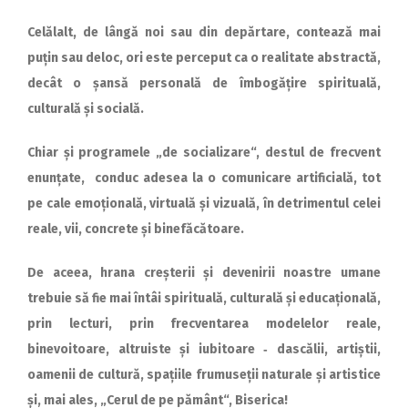
Celălalt, de lângă noi sau din depărtare, contează mai
puțin sau deloc, ori este perceput ca o realitate abstractă,
decât o șansă personală de îmbogățire spirituală,
culturală și socială.
Chiar și programele „de so­cia­lizare“, destul de frecvent
enun­­țate, conduc adesea la o comunicare artificială, tot
pe cale emoțională, virtuală și vizuală, în detrimentul celei
reale, vii, concrete și binefăcătoare.
De aceea, hrana creșterii și devenirii noastre umane
trebuie să fie mai întâi spirituală, culturală și educațională,
prin lecturi, prin frecventarea modelelor reale,
binevoitoare, altruiste și iubitoare ‑ dascălii, artiștii,
oamenii de cultură, spațiile frumuseții naturale și artistice
și, mai ales, „Cerul de pe pământ“, Biserica!