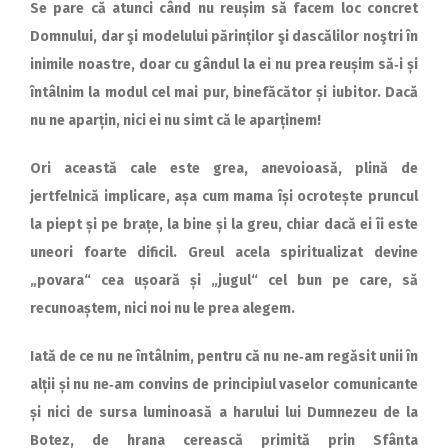
Se pare că atunci când nu reușim să facem loc concret
Domnului, dar şi modelului pă­rinților şi dascălilor noştri în
inimile noastre, doar cu gândul la ei nu prea reușim să‑i și
întâlnim la modul cel mai pur, binefăcător și iubitor. Dacă
nu ne aparțin, nici ei nu simt că le aparținem!
Ori această cale este grea, anevoioasă, plină de
jertfelnică implicare, așa cum mama își ocrotește pruncul
la piept și pe brațe, la bine și la greu, chiar dacă ei îi este
uneori foarte dificil. Greul acela spiritualizat devine
„povara“ cea ușoară și „jugul“ cel bun pe care, să
recunoaștem, nici noi nu le prea alegem.
Iată de ce nu ne întâlnim, pentru că nu ne‑am regăsit unii în
alții și nu ne‑am convins de principiul vaselor comunicante
și nici de sursa luminoasă a harului lui Dumnezeu de la
Botez, de hrana cerească primită prin Sfânta