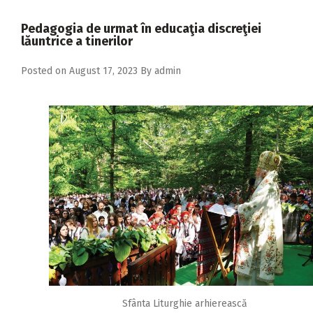
2018
Pedagogia de urmat în educaţia discreţiei
2017
lăuntrice a tinerilor
2016
Posted on
August 17, 2023
By
admin
2015
2014
2013
2012
2011
2010
2009
Sfânta Liturghie arhierească