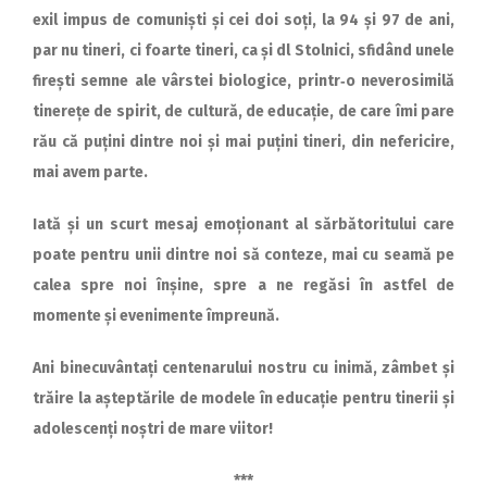
exil impus de comuniști și cei doi soți, la 94 și 97 de ani,
par nu tineri, ci foarte tineri, ca și dl Stolnici, sfidând unele
firești semne ale vârstei biologice, printr‑o neverosimilă
tinerețe de spirit, de cultură, de educație, de care îmi pare
rău că puțini dintre noi și mai puțini tineri, din nefericire,
mai avem parte.
Iată și un scurt mesaj emo­ționant al sărbătoritului care
poate pentru unii dintre noi să conteze, mai cu seamă pe
calea spre noi înșine, spre a ne regăsi în astfel de
momente și evenimente împreună.
Ani binecuvântați centenarului nostru cu inimă, zâmbet și
trăire la așteptările de modele în educație pentru tinerii și
adolescenți noștri de mare viitor
!
***