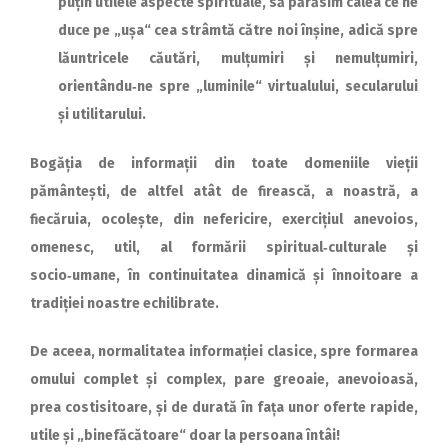
puțin utilele aspecte spirituale, să părăsim calea ce ne
duce pe „ușa“ cea strâmtă către noi înșine, adică spre
lăuntricele căutări, mulțumiri și nemulțumiri,
orientându‑ne spre „luminile“ virtualului, secu­la­rului
și utilitarului.
Bogăția de informații din toate domeniile vieții
pământești, de altfel atât de firească, a noastră, a
fiecăruia, ocolește, din nefericire, exercițiul anevoios,
omenesc, util, al formării spiritual‑culturale și
socio‑umane, în continuitatea di­namică și înnoitoare a
tradiției noastre echilibrate.
De aceea, normalitatea infor­mației clasice, spre formarea
omului complet și complex, pare greoaie, anevoioasă,
prea costisitoare, și de durată în fața unor oferte rapide,
utile și „binefăcătoare“ doar la persoana întâi!