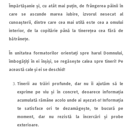
Împărtășanie și, cu atât mai puțin, de frângerea pâinii în
care se ascunde marea iubire, izvorul nesecat al
cunoașterii, dintre care cea mai utilă este cea a omului
interior, de la copilărie până la tinerețea cea fără de
bătrânețe.
În unitatea formatorilor orien­­tați spre harul Domnului,
îmbogățiți în ei înșiși, se regăsește calea spre tineri! Pe
această cale și ei se deschid!
Tinerii au trăiri profunde, dar nu îi ajutăm să le
exprime pe viu și în concret, deoarece informația
acumulată rămâne acolo unde ai așezat‑o! Informația
te satisface ori te dezamăgește, te bucură pe
moment, dar nu rezistă la încercări și probe
exterioare.