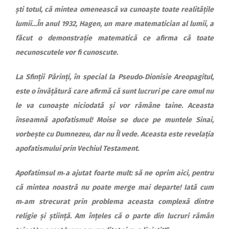
ști totul, că mintea omenească va cunoaște toate realitățile
lumii…În anul 1932, Hagen, un mare mate­matician al lumii, a
făcut o demonstrație matematică ce afirma că toate
necunoscutele vor fi cunoscute.
La Sfinții Părinți, în special la Pseudo‑Dionisie Areopagitul,
este o învățătură care afirmă că sunt lucruri pe care omul nu
le va cunoaște niciodată și vor rămâne taine. Aceasta
înseamnă apofatismul! Moise se duce pe muntele Sinai,
vorbește cu Dumnezeu, dar nu Îl vede. Aceasta este revelația
apofatismului prin Vechiul Testament.
Apofatimsul m‑a ajutat foarte mult: să ne oprim aici, pentru
că mintea noastră nu poate merge mai departe! Iată cum
m‑am strecurat prin problema aceasta complexă dintre
religie și știință. Am înțeles că o parte din lucruri rămân