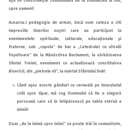
Așa se construiește comuniunea de la Dumnezeu la om,
spre oameni!
Aceasta‑i pedagogia de urmat, dacă vom cuteza a citi
impresiile tinerilor noștri care au participat la
evenimentele spirituale, culturale, educaționale și
fraterne, sub „cupola“ de har a „Catedralei cu vitralii
foșnitoare“ de la Mănăstirea Buciumeni, la sărbătoarea
Sfintei Treimi, eveniment ce actualizează constituirea
Bisericii, din „pietrele vii“, la vuietul Sfântului Duh!
Când așez aceste gânduri cu cerneală pe imaculatul
colii spre tipar, mă rog Domnului să fie o singură
persoană care să le întipărească pe tabla eternă a
inimii!
Doar „de la inimă spre inimi“ se poate trăi în comunitate,