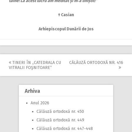
taine! La acest lucru am meditat și m‑a liniștit!“
† Casian
Arhiepiscopul Dunării de Jos
TINERI ÎN „CATEDRALA CU
CĂLĂUZĂ ORTODOXĂ NR. 416
Post
VITRALII FOŞNITOARE“
navigation
Arhiva
Anul 2026
Călăuză ortodoxă nr. 450
Călăuză ortodoxă nr. 449
Călăuză ortodoxă nr. 447-448