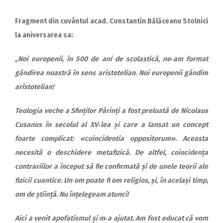
Fragment din cuvântul acad. Constantin Bălăceanu Stolnici
la aniversarea sa:
„Noi europenii, în 500 de ani de scolastică, ne‑am format
gândirea noastră în sens aristotelian. Noi europenii gândim
aristotelian!
Teologia veche a Sfinților Părinți a fost preluată de Nicolaus
Cusanus în secolul al XV‑lea și care a lansat un concept
foarte complicat: «coincidentia oppositorum». Aceasta
necesită o deschidere metafizică. De altfel, coincidența
contrariilor a început să fie confirmată și de unele teorii ale
fizicii cuantice. Un om poate fi om religios, și, în același timp,
om de știință. Nu înțelegeam atunci!
Aici a venit apofatismul și m‑a ajutat. Am fost educat că vom