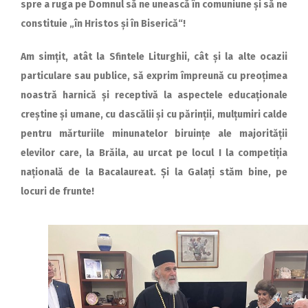
spre a ruga pe Domnul să ne unească în comuniune și să ne
constituie „în Hristos și în Biserică“!
Am simțit, atât la Sfintele Liturghii, cât și la alte ocazii
particulare sau publice, să exprim împreună cu preoțimea
noastră harnică și receptivă la aspectele educaționale
creștine și umane, cu dascălii și cu părinții, mulțumiri calde
pentru mărturiile minunatelor biruințe ale majorității
elevilor care, la Brăila, au urcat pe locul I la competiția
națională de la Bacalaureat. Și la Galați stăm bine, pe
locuri de frunte!