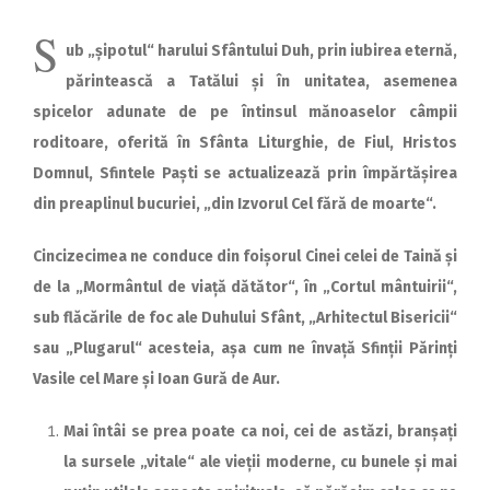
S
ub „șipotul“ harului Sfântului Duh, prin iubirea eternă,
părintească a Tatălui și în unitatea, asemenea
spicelor adunate de pe întinsul mănoaselor câmpii
roditoare, oferită în Sfânta Liturghie, de Fiul, Hristos
Domnul, Sfintele Paști se actualizează prin împărtășirea
din preaplinul bucuriei, „din Izvorul Cel fără de moarte“.
Cincizecimea ne conduce din foișorul Cinei celei de Taină și
de la „Mormântul de viață dătător“, în „Cortul mântuirii“,
sub flăcările de foc ale Duhului Sfânt, „Arhitectul Bisericii“
sau „Plugarul“ acesteia, așa cum ne învață Sfinții Părinți
Vasile cel Mare și Ioan Gură de Aur.
Mai întâi se prea poate ca noi, cei de astăzi, branșați
la sursele „vitale“ ale vieții moderne, cu bunele și mai