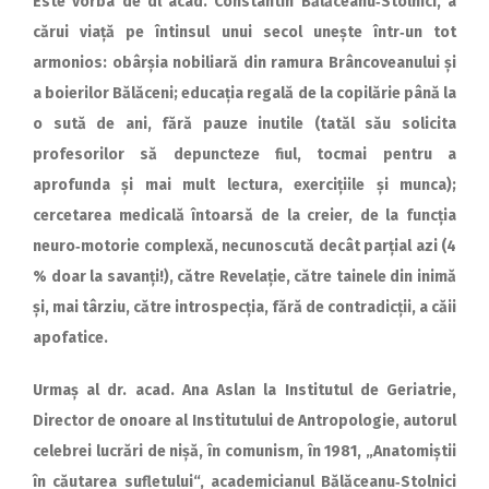
Este vorba de dl acad. Constantin Bălăceanu‑Stolnici, a
cărui viață pe întinsul unui secol unește într‑un tot
armonios: obârșia nobiliară din ramura Brâncoveanului și
a boierilor Bălăceni; educația regală de la copilărie până la
o sută de ani, fără pauze inutile (tatăl său solicita
profesorilor să depuncteze fiul, tocmai pentru a
aprofunda și mai mult lectura, exercițiile și munca);
cercetarea medicală întoarsă de la creier, de la funcția
neuro‑motorie complexă, necunoscută decât parțial azi (4
% doar la s
avanți!), către Revelație, către tainele din inimă
și, mai târziu, către introspecția, fără de contradicții, a căii
apofatice.
Urmaș al dr. acad. Ana Aslan la Institutul de Geriatrie,
Director de onoare al Institutului de Antropologie, autorul
celebrei lucrări de nișă, în comunism, în 1981, „Anatomiștii
în căutarea sufletului“, aca­demicianul Bălăceanu‑Stolnici