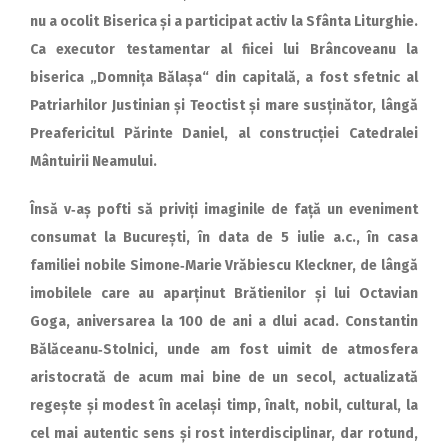
nu a ocolit Biserica și a partici­pat activ la Sfânta Liturghie.
Ca executor testamentar al fiicei lui Brâncoveanu la
biserica „Domnița Bălașa“ din capitală, a fost sfetnic al
Patriarhilor Justinian și Teoctist și mare susținător, lângă
Preafericitul Părinte Daniel, al construcției Catedralei
Mântuirii Neamului.
Însă v‑aș pofti să priviți imaginile de față un eveniment
consumat la București, în data de 5 iulie a.c., în casa
familiei nobile Simone‑Marie Vrăbiescu Kleckner, de lângă
imobilele care au aparținut Brătienilor și lui Octavian
Goga, aniversarea la 100 de ani a dlui acad. Constantin
Bălăceanu‑Stolnici, unde am fost uimit de atmosfera
aristocrată de acum mai bine de un secol, actualizată
regește și modest în același timp, înalt, nobil, cultural, la
cel mai autentic sens și rost interdisciplinar, dar rotund,