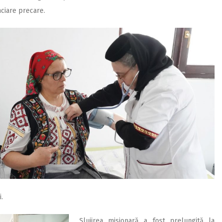
anciare precare.
.
Slujirea misionară a fost prelungită la