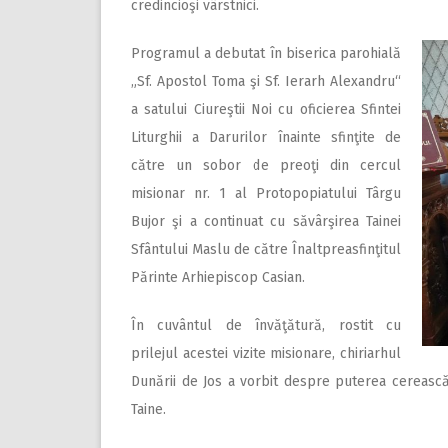
credincioşi vârstnici.
Programul a debutat în biserica parohială
„Sf. Apostol Toma şi Sf. Ierarh Alexandru“
a satului Ciureştii Noi cu oficierea Sfintei
Liturghii a Darurilor înainte sfinţite de
către un sobor de preoţi din cercul
misionar nr. 1 al Protopopiatului Târgu
Bujor şi a continuat cu săvârşirea Tainei
Sfântului Maslu de către Înaltpreasfinţitul
Părinte Arhiepiscop Casian.
În cuvântul de învăţătură, rostit cu
prilejul acestei vizite misionare, chiriarhul
Dunării de Jos a vorbit despre puterea cerească 
Taine.