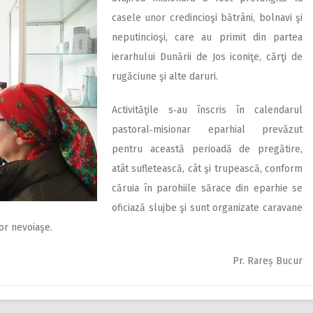
casele unor credincioşi bătrâni, bolnavi şi
neputincioşi, care au primit din partea
ierarhului Dunării de Jos iconiţe, cărţi de
rugăciune şi alte daruri.
Activităţile s‑au înscris în calendarul
pastoral‑misionar eparhial prevăzut
pentru această perioadă de pregătire,
atât sufletească, cât şi trupească, conform
căruia în parohiile sărace din eparhie se
oficiază slujbe şi sunt organizate caravane
lor nevoiaşe.
Pr. Rareș Bucur