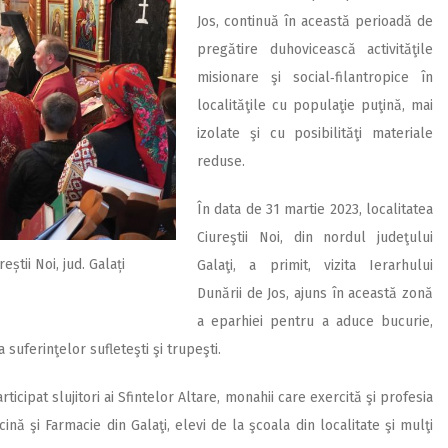
Jos, continuă în această perioadă de
pregătire duhovicească activităţile
misionare şi social‑filantropice în
localităţile cu populaţie puţină, mai
izolate şi cu posibilităţi materiale
reduse.
În data de 31 martie 2023, localitatea
Ciureştii Noi, din nordul judeţului
știi Noi, jud. Galați
Galaţi, a primit, vizita Ierarhului
Dunării de Jos, ajuns în această zonă
a eparhiei pentru a aduce bucurie,
 suferinţelor sufleteşti şi trupeşti.
icipat slujitori ai Sfintelor Altare, monahii care exercită şi profesia
ină şi Farmacie din Galaţi, elevi de la şcoala din localitate şi mulţi