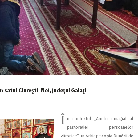
 satul Ciureştii Noi, judeţul Galaţi
Î
n contextul „Anului omagial al
pastoraţiei persoanelor
vârsnice“, în Arhiepiscopia Dunării de