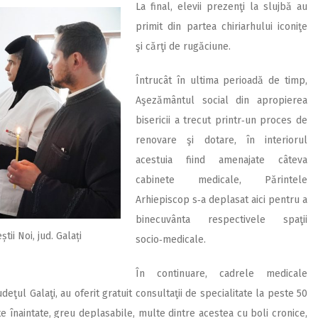
La final, elevii prezenţi la slujbă au
primit din partea chiriarhului iconiţe
şi cărţi de rugăciune.
Întrucât în ultima perioadă de timp,
Aşezământul social din apropierea
bisericii a trecut printr‑un proces de
renovare şi dotare, în interiorul
acestuia fiind amenajate câteva
cabinete medicale, Părintele
Arhiepiscop s‑a deplasat aici pentru a
binecuvânta respectivele spaţii
ii Noi, jud. Galați
socio‑medicale.
În continuare, cadrele medicale
eţul Galaţi, au oferit gratuit consultaţii de specialitate la peste 50
te înaintate, greu deplasabile, multe dintre acestea cu boli cronice,