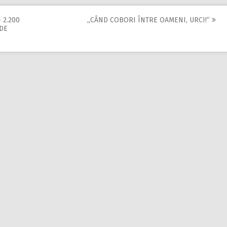
 2.200
„CÂND COBORI ÎNTRE OAMENI, URCI!“
 DE