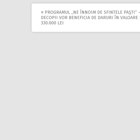
PROGRAMUL „NE ÎNNOIM DE SFINTELE PAŞTI“ –
Post
DECOPII VOR BENEFICIA DE DARURI ÎN VALOARE
330.000 LEI
navigation