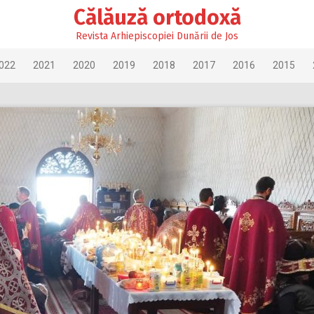
Călăuză ortodoxă
Revista Arhiepiscopiei Dunării de Jos
022
2021
2020
2019
2018
2017
2016
2015