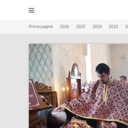
Skip
to
content
Prima pagină
2026
2025
2024
2023
2