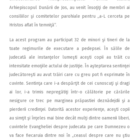
Arhiepiscopul Dunării de Jos, au venit însoţiţi de membri ai
consiliilor şi comitetelor parohiale pentru ,,a-L cerceta pe
Hristos aflat în temniţă”.
La acest program au participat 32 de minori şi tineri de la
toate regimurile de executare a pedepsei. În sălile de
judecată ale instanţelor lumeşti aceşti copii au trăit cu
intensitate emoţiile actului de justiţie. În aşteptarea sentinţei
judecătoreşti au avut trăiri care cu greu pot fi exprimate în
cuvinte. Sentinţa care i-a despărţit de cei cunoscuţi şi dragi
ai lor, i-a trimis nepregătiţi într-o călătorie pe cărările
nesigure ce trec pe marginea prăpastiei deznădejdii şi a
pierderii credinţei. Datorită acestor experienţe, aceşti copii
au simţit şi înţeles mai bine decât mulţi dintre oamenii liberi,
cuvintele Evangheliei despre judecata pe care Dumnezeu o
va face fiecaruia dintre noi în „ceasul despre care nu ştiu