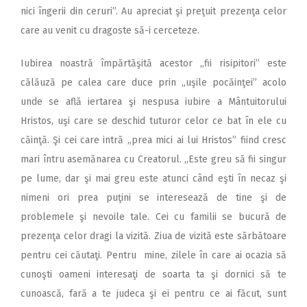
nici îngerii din ceruri”. Au apreciat şi preţuit prezenţa celor
care au venit cu dragoste să-i cerceteze.
Iubirea noastră împărtăşită acestor ,,fii risipitori” este
călăuză pe calea care duce prin „uşile pocăinţei” acolo
unde se află iertarea şi nespusa iubire a Mântuitorului
Hristos, uşi care se deschid tuturor celor ce bat în ele cu
căinţă. Şi cei care intră „prea mici ai lui Hristos” fiind cresc
mari întru asemănarea cu Creatorul. „Este greu să fii singur
pe lume, dar şi mai greu este atunci când eşti în necaz şi
nimeni ori prea puţini se interesează de tine şi de
problemele şi nevoile tale. Cei cu familii se bucură de
prezenţa celor dragi la vizită. Ziua de vizită este sărbătoare
pentru cei căutaţi. Pentru mine, zilele în care ai ocazia să
cunoşti oameni interesaţi de soarta ta şi dornici să te
cunoască, fară a te judeca şi ei pentru ce ai făcut, sunt