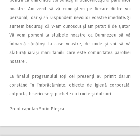
pentru că unii dintre voi sunteţi fii duhovniceşti ai parohiilor
noastre. Am venit să vă cunoaştem pe fiecare dintre voi
personal, dar şi să răspundem nevoilor voastre imediate. Şi
suntem bucuroşi că v-am cunoscut şi am putut fi de ajutor.
Vă vom pomeni la slujbele noastre ca Dumnezeu să vă
întoarcă sănătoşi la case voastre, de unde şi voi să vă
alăturaţi iarăşi marii familii care este comunitatea parohiei
noastre”.
La finalul programului toţi cei prezenţi au primit daruri
constând în îmbrăcăminte, obiecte de igienă corporală,
colportaj bisericesc şi pachete cu fructe şi dulciuri.
Preot capelan Sorin Pleşca