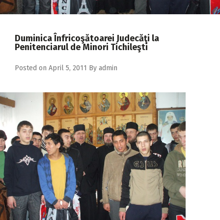
2018
2017
Duminica Înfricoşătoarei Judecăţi la
2016
Penitenciarul de Minori Tichileşti
2015
Posted on
April 5, 2011
By
admin
2014
2013
2012
2011
2010
2009