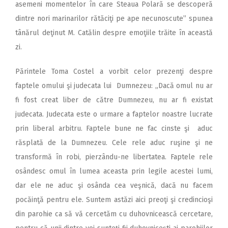
asemeni momentelor în care Steaua Polară se descoperă
dintre nori marinarilor rătăciţi pe ape necunoscute” spunea
tânărul deţinut M. Catălin despre emoţiile trăite în această
zi.
Părintele Toma Costel a vorbit celor prezenţi despre
faptele omului şi judecata lui Dumnezeu: „Dacă omul nu ar
fi fost creat liber de către Dumnezeu, nu ar fi existat
judecata. Judecata este o urmare a faptelor noastre lucrate
prin liberal arbitru. Faptele bune ne fac cinste şi aduc
răsplată de la Dumnezeu. Cele rele aduc ruşine şi ne
transformă în robi, pierzându-ne libertatea. Faptele rele
osândesc omul în lumea aceasta prin legile acestei lumi,
dar ele ne aduc şi osânda cea veşnică, dacă nu facem
pocăinţă pentru ele. Suntem astăzi aici preoţi şi credincioşi
din parohie ca să vă cercetăm cu duhovnicească cercetare,