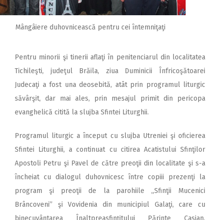
Mângâiere duhovnicească pentru cei întemniţaţi
Pentru minorii şi tinerii aflaţi în penitenciarul din localitatea
Tichileşti, judeţul Brăila, ziua Duminicii Înfricoşătoarei
Judecaţi a fost una deosebită, atât prin programul liturgic
săvârşit, dar mai ales, prin mesajul primit din pericopa
evanghelică citită la slujba Sfintei Liturghii.
Programul liturgic a început cu slujba Utreniei şi oficierea
Sfintei Liturghii, a continuat cu citirea Acatistului Sfinţilor
Apostoli Petru şi Pavel de către preoţii din localitate şi s-a
încheiat cu dialogul duhovnicesc între copiii prezenţi la
program şi preoţii de la parohiile „Sfinţii Mucenici
Brâncoveni” şi Vovidenia din municipiul Galaţi, care cu
binecuvântarea Înaltpreasfinţitului Părinte Casian,