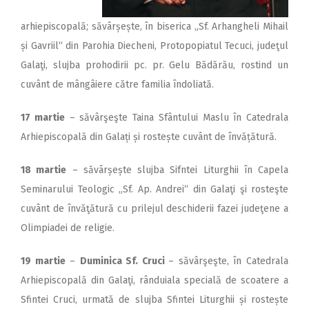
arhiepiscopală; săvârșește, în biserica „Sf. Arhangheli Mihail
și Gavriil“ din Parohia Diecheni, Protopopiatul Tecuci, judeţul
Galaţi, slujba prohodirii pc. pr. Gelu Bădărău, rostind un
cuvânt de mângâiere către familia îndoliată.
17 martie
– săvârşeşte Taina Sfântului Maslu în Catedrala
Arhiepiscopală din Galați și rostește cuvânt de învățătură.
18 martie
– săvârșește slujba Sifntei Liturghii în Capela
Seminarului Teologic „Sf. Ap. Andrei“ din Galaţi şi rosteşte
cuvânt de învăţătură cu prilejul deschiderii fazei judeţene a
Olimpiadei de religie.
19 martie
–
Duminica Sf. Cruci
– săvârşeşte, în Catedrala
Arhiepiscopală din Galaţi, rânduiala specială de scoatere a
Sfintei Cruci, urmată de slujba Sfintei Liturghii și rostește