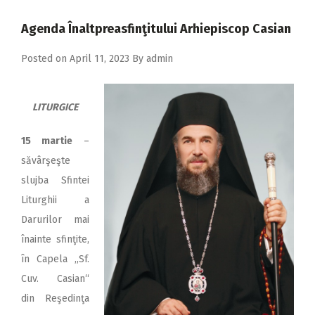
2018
Agenda Înaltpreasfinţitului Arhiepiscop Casian
2017
Posted on
April 11, 2023
By
admin
2016
2015
LITURGICE
2014
2013
15 martie
–
săvârşeşte
2012
slujba Sfintei
2011
Liturghii a
2010
Darurilor mai
înainte sfinţite,
2009
în Capela ,,Sf.
Cuv. Casian“
din Reşedinţa