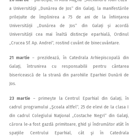
a Universităţii „Dunărea de Jos“ din Galaţi, la manifestările
prilejuite de împlinirea a 75 de ani de la înființarea
Universității „Dunărea de Jos“ din Galați și acordă
Universității cea mai înaltă distincţie eparhială, Ordinul
„Crucea Sf. Ap. Andrei“, rostind cuvânt de binecuvântare.
21 martie
– prezidează, în Catedrala Arhiepiscopală din
Galați, întrunirea cu responsabilii pentru cântarea
bisericească de la strană din parohiile Eparhiei Dunării de
Jos.
23 martie
– primește la Centrul Eparhial din Galați, în
cadrul programului „Şcoala altfel“, 25 de elevi de la clasa I
din cadrul Colegiului Naţional „Costache Negri“ din Galaţi,
cărora le‑a fost gazdă primitoare, ghid şi îndrumător atât în
spațiile Centrului Eparhial, cât şi în Catedrala