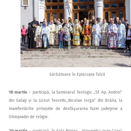
Sărbătoare în Episcopia Tulcii
18 martie
– participă, la Seminarul Teologic „Sf. Ap. Andrei“
din Galaţi și la Liceul Teoretic„Nicolae Iorga“ din Brăila, la
manifestările prilejuite de desfăşurarea fazei judeţene a
Olimpiadei de religie.
20 martie
– participă, în Aula Magna „Alexandru Ioan Cuza“