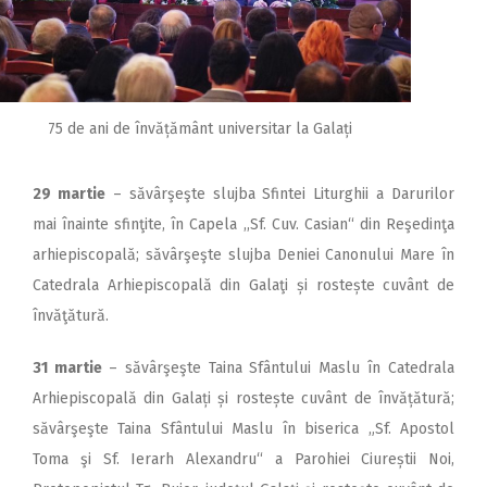
75 de ani de învățământ universitar la Galați
29 martie
– săvârşeşte slujba Sfintei Liturghii a Darurilor
mai înainte sfinţite, în Capela ,,Sf. Cuv. Casian“ din Reşedinţa
arhiepiscopală; săvârşeşte slujba Deniei Canonului Mare în
Catedrala Arhiepiscopală din Galaţi și rostește cuvânt de
învăţătură.
31 martie
– săvârşeşte Taina Sfântului Maslu în Catedrala
Arhiepiscopală din Galați și rostește cuvânt de învățătură;
săvârşeşte Taina Sfântului Maslu în biserica „Sf. Apostol
Toma şi Sf. Ierarh Alexandru“ a Parohiei Ciureștii Noi,