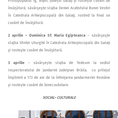
Protopopiatul Tg. Bujor, județul Galați și rostește cuvânt de
învățătură; săvârşeşte slujba Deniei Acatis­tului Bunei Vestiri
în Catedrala Arhiepiscopală din Galaţi, rostind la final un
cuvânt de învăţătură.
2 aprilie – Duminica Sf. Maria Egipteanca
– săvârşeşte
slujba Sfintei Liturghii în Catedrala Arhiepiscopală din Galați
și rosteşte cuvânt de învăţătură.
3 aprilie
– săvârșește slujba de Tedeum la sediul
Inspectoratului de Jandarmi Judeţean Brăila, cu prilejul
împlinirii a 173 de ani de la înființarea Jandarmeriei Române
și rostește cuvânt de binecuvântare.
SOCIAL– CULTURALE