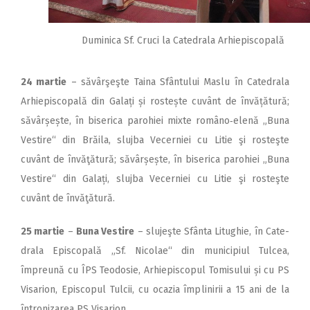
Duminica Sf. Cruci la Catedrala Arhiepiscopală
24 martie
– săvârşeşte Taina Sfântului Maslu în Catedrala
Arhiepiscopală din Galați și rostește cuvânt de învățătură;
săvârșește, în biserica parohiei mixte româno‑elenă „Buna
Vestire“ din Brăila, slujba Vecerniei cu Litie şi rosteşte
cuvânt de învăţătură; săvârșește, în biserica parohiei „Buna
Vestire“ din Galați, slujba Vecerniei cu Litie şi rosteşte
cuvânt de învăţătură.
25 martie
–
Buna Vestire
– slujeşte Sfânta Litughie, în Cate­
drala Episcopală „Sf. Nicolae“ din municipiul Tulcea,
împreună cu ÎPS Teodosie, Arhiepiscopul Tomi­sului și cu PS
Visarion, Episcopul Tulcii, cu ocazia împlinirii a 15 ani de la
întronizarea PS Visarion.