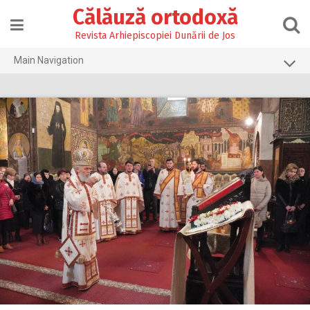
Skip
Călăuză ortodoxă
to
content
Revista Arhiepiscopiei Dunării de Jos
Main Navigation
Prima pagină
2026
2025
2024
2023
2022
2021
2020
2019