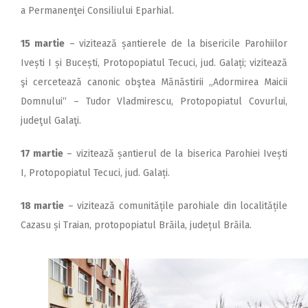
a Permanenţei Consiliului Eparhial.
15 martie
– vizitează șan­tierele de la bisericile Parohiilor
Ivești I și Bucești, Protopopiatul Tecuci, jud. Galați; vizitează
şi cercetează canonic obştea Mănăstirii „Adormirea Maicii
Domnului“ – Tudor Vladmirescu, Protopopiatul Covurlui,
judeţul Galaţi.
17 martie
– vizitează șan­tierul de la biserica Parohiei Ivești
I, Protopopiatul Tecuci, jud. Galați.
18 martie
– vizitează comu­nitățile parohiale din localitățile
Cazasu și Traian, protopopiatul Brăila, județul Brăila.