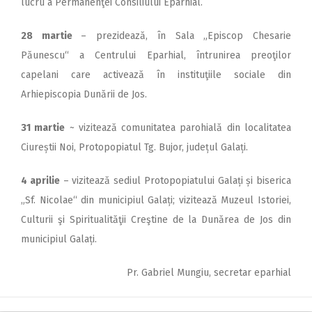
lucru a Permanenţei Consiliului Eparhial.
28 martie
– prezidează, în Sala „Episcop Chesarie
Păunescu“ a Centrului Eparhial, întrunirea preoţilor
capelani care activează în instituţiile sociale din
Arhiepiscopia Dunării de Jos.
31 martie
~ vizitează comunitatea parohială din localitatea
Ciureștii Noi, Protopopiatul Tg. Bujor, județul Galați.
4 aprilie
– vizitează sediul Protopopiatului Galați și biserica
„Sf. Nicolae“ din municipiul Galați; vizitează Muzeul Istoriei,
Cul­turii şi Spiritualităţii Creştine de la Dunărea de Jos din
municipiul Galați.
Pr. Gabriel Mungiu, secretar eparhial