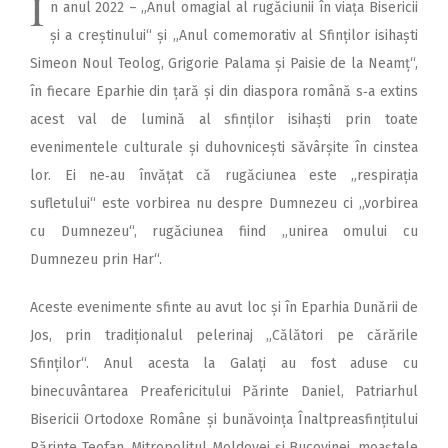
Î
n anul 2022 – „Anul omagial al rugăciunii în viața Bisericii
și a creștinului“ și „Anul comemorativ al Sfinților isihaști
Simeon Noul Teolog, Grigorie Palama și Paisie de la Neamț“,
în fiecare Eparhie din țară și din diaspora română s‑a extins
acest val de lumină al sfinților isihaști prin toate
evenimentele culturale și duhovnicești săvârșite în cinstea
lor. Ei ne‑au învățat că rugăciunea este „respirația
sufletului“ este vorbirea nu despre Dumnezeu ci „vorbirea
cu Dumnezeu“, rugăciunea fiind „unirea omului cu
Dumnezeu prin Har“.
Aceste evenimente sfinte au avut loc și în Eparhia Dunării de
Jos, prin tradiționalul pelerinaj „Călători pe cărările
Sfinților“. Anul acesta la Galați au fost aduse cu
binecuvântarea Preafericitului Părinte Daniel, Patriarhul
Bisericii Ortodoxe Române și bunăvoința Înaltpreasfințitului
Părinte Teofan, Mitropolitul Moldovei și Bucovinei, moaștele