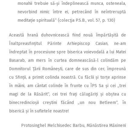
monahii trebuie să‑și îndeplinească munca, osteneala,
nevorbind nimic între ei, petrecând în neîntreruptă
meditație spirituală“ (colecţia P.S.B., vol. 57, p. 130)
Această hrană duhovnicească fiind nouă împărtășită de
Înaltpreasfințitul Părinte Arhiepiscop Casian, ne‑am
îndreptat în procesiune spre biserica voievodală a lui Matei
Basarab, am mers în curtea domneascăsă‑l colindăm pe
Domnitorul Ţării Românești, care de sus din cer, împreună
cu Sfinții, a primit colinda noastră. Cu făclii și torțe aprinse
în mâini, am cântat colinde în frunte cu ÎPS Sa și cei „trei
magi de la Răsărit“, cei trei frați călugăriți și obștea cu
binecredincioșii creștini făcând „un nou Betleem“, în
biserică și în sufletele noastre!
Protosinghel Melchisedec Barbu, Mănăstirea Măxineni