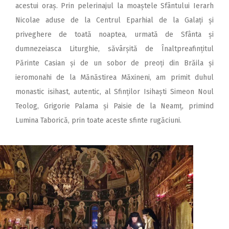
acestui oraș. Prin pelerinajul la moaștele Sfântului Ierarh
Nicolae aduse de la Centrul Eparhial de la Galați și
priveghere de toată noaptea, urmată de Sfânta și
dumnezeiasca Liturghie, săvârșită de Înaltpreafințitul
Părinte Casian și de un sobor de preoți din Brăila și
ieromonahi de la Mănăstirea Măxineni, am primit duhul
monastic isihast, autentic, al Sfinților Isihaști Simeon Noul
Teolog, Grigorie Palama și Paisie de la Neamț, primind
Lumina Taborică, prin toate aceste sfinte rugăciuni.