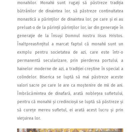
monahilor. Monahii sunt rugați să păstreze tradiția
bătrânilor de dinaintea lor, să păstreze continuitatea
monastică a părinților de dinaintea lor, pe care și ei au
preluat‑o de la părinții părinților lor, iar din generaţie în
generaţie de la Însuși Domnul nostru Iisus Hristos.
Înaltpreasfințitul a marcat faptul că monahii sunt un
exmplu pentru societatea de azi, care este într‑o
permanentă secularizare, prin pierderea portului, a
hainelor moderne de azi, a tradiției creștine în special a
colindelor. Biserica se luptă să mai păstreze aceste
valori sacre pe care le are ca moștenire de mii de ani.
Îmbrăcămintea de dinafară, arată noblețea sufletului,
pentru că monahii și credincioșii se luptă să păstreze și
să curețe mereu sufletul, ei arată acest lucru și prin
viețuirea lor.