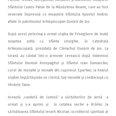
Sfântului Cuvios Paisie de la Mănăstirea Neamț, care au fost
venerate împreună cu moaștele Sfântului Apostol Andrei,
aflate în patrimoniul Arhiepiscopiei Dunării de Jos.
După acest pelerinaj a urmat slujba de Priveghere de toată
noaptea unită cu Sfânta Liturghie, în Catedrala
Arhiepiscopală, prezidată de Chiriarhul Dunării de Jos. La
strană au cântat într‑o armonie cerească după îndemnul
Sfântului Dionisie Areopagitul și Sfântul Ioan Damaschin,
corul de monahii și monahi din cuprinsul Eparhiei, la finalul
slujbei împărtășindu‑se clericii, toți monahii și credincioșii cu
Sfintele Taine.
Această „candelă de lumină“ a sărbătorilor de iarnă a
urmat și s‑a aprins și la cetatea veche a Brăilei, la
sărbătoarea Sfântului Ierarh Nicolae, ocrotitorul spiritual al