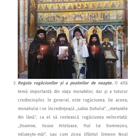
Regula rugăciunilor și a psalmilor de noapte.
O altă
temă importantă din viața monahilor, dar și a tuturor
credincioșilor, în general, este rugăciunea. De aceea,
monahului i se încredințează „sabia Duhului“, „metaniile
din lână“, ca el să rostească rugăciunea neîncetată:
„Doamne, Iisuse Hristoase, Fiul lui Dumnezeu,
miluiește‑mă!“, sau cum zicea Sfântul Simeon Noul