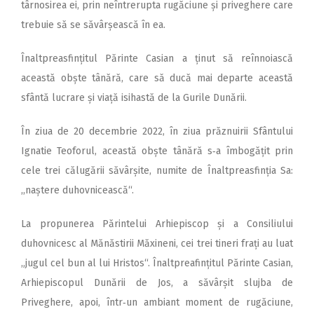
târnosirea ei, prin neîntrerupta rugăciune și priveghere care
trebuie să se săvârșească în ea.
Înaltpreasfințitul Părinte Casian a ținut să reînnoiască
această obște tânără, care să ducă mai departe această
sfântă lucrare și viață isihastă de la Gurile Dunării.
În ziua de 20 decembrie 2022, în ziua prăznuirii Sfântului
Ignatie Teoforul, această obște tânără s‑a îmbogățit prin
cele trei călugării săvârșite, numite de Înaltpreasfinția Sa:
,,naștere duhovnicească“.
La propunerea Părintelui Arhiepiscop și a Consiliului
duhovnicesc al Mănăstirii Măxineni, cei trei tineri frați au luat
„jugul cel bun al lui Hristos“. Înaltpreafințitul Părinte Casian,
Arhiepiscopul Dunării de Jos, a săvârșit slujba de
Priveghere, apoi, într‑un ambiant moment de rugăciune,