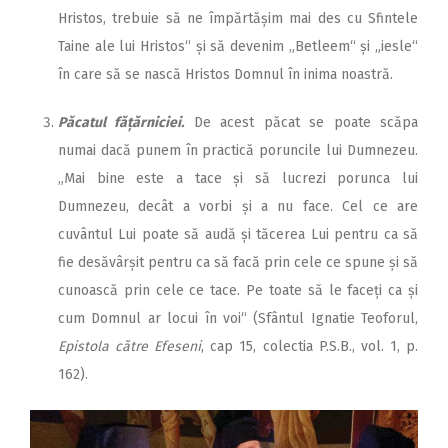
Hristos, trebuie să ne împărtășim mai des cu Sfintele
Taine ale lui Hristos“ și să devenim „Betleem“ și „iesle“
în care să se nască Hristos Domnul în inima noastră.
Păcatul fățărniciei.
De acest păcat se poate scăpa
numai dacă punem în practică poruncile lui Dumnezeu.
„Mai bine este a tace și să lucrezi porunca lui
Dumnezeu, decât a vorbi și a nu face. Cel ce are
cuvântul Lui poate să audă și tăcerea Lui pentru ca să
fie desăvârșit pentru ca să facă prin cele ce spune și să
cunoască prin cele ce tace. Pe toate să le faceți ca și
cum Domnul ar locui în voi“ (Sfântul Ignatie Teoforul,
Epistola către Efeseni
, cap 15, colectia P.S.B., vol. 1, p.
162).