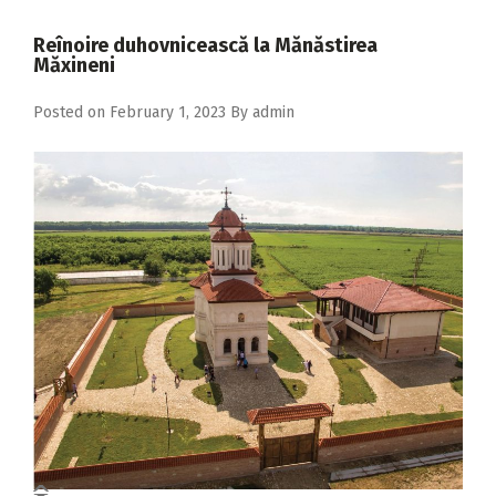
2018
Reînoire duhovnicească la Mănăstirea
2017
Măxineni
2016
Posted on
February 1, 2023
By
admin
2015
2014
2013
2012
2011
2010
2009