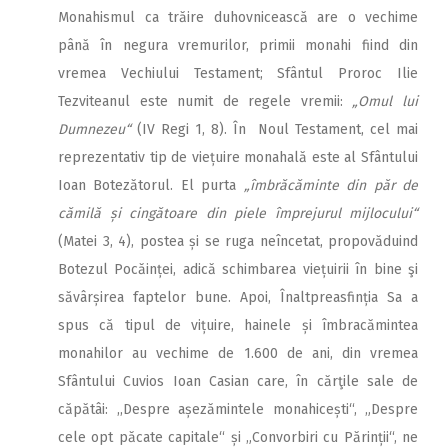
Monahismul ca trăire duhovnicească are o vechime
până în negura vremurilor, primii monahi fiind din
vremea Vechiului Testament; Sfântul Proroc Ilie
Tezviteanul este numit de regele vremii:
„Omul lui
Dumnezeu“
(IV Regi 1, 8). În Noul Testament, cel mai
reprezentativ tip de viețuire monahală este al Sfântului
Ioan Botezătorul. El purta
„îmbrăcăminte din păr de
cămilă și cingătoare din piele împrejurul mijlocului“
(Matei 3, 4), postea și se ruga neîncetat, propovăduind
Botezul Pocăinței, adică schimbarea viețuirii în bine şi
săvârșirea faptelor bune. Apoi, Înaltpreasfinția Sa a
spus că tipul de vițuire, hainele și îmbracămintea
monahilor au vechime de 1.600 de ani, din vremea
Sfântului Cuvios Ioan Casian care, în cărţile sale de
căpătâi: ,,Despre așezămintele monahicești“, „Despre
cele opt păcate capitale“ și „Convorbiri cu Părinții“, ne