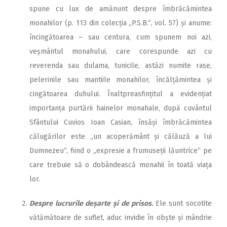
spune cu lux de amănunt despre îmbrăcămintea
monahilor (p. 113 din colecția „P.S.B.“, vol. 57) și anume:
încingătoarea – sau centura, cum spunem noi azi,
veșmântul monahului, care corespunde azi cu
reverenda sau dulama, tunicile, astăzi numite rase,
pelerinile sau mantiile monahilor, încălțămintea și
cingătoarea duhului. Înaltpreasfințitul a evidențiat
importanța purtării hainelor monahale, după cuvântul
Sfântului Cuvios Ioan Casian, însăși îmbrăcămintea
călugărilor este ,,un acoperământ și călăuză a lui
Dumnezeu“, fiind o „expresie a frumuseții lăuntrice“ pe
care trebuie să o dobândească monahii în toată viața
lor.
Despre lucrurile deșarte și de prisos.
Ele sunt socotite
vătămătoare de suflet, aduc invidie în obște și mândrie