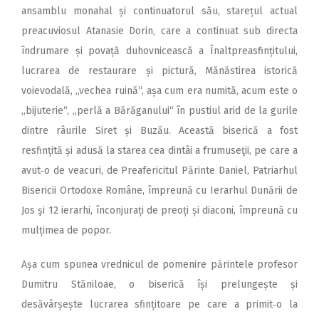
ansamblu monahal și continuatorul său, starețul actual
preacuviosul Atanasie Dorin, care a continuat sub directa
îndrumare și povață duhovnicească a Înaltpreasfințitului,
lucrarea de restaurare și pictură, Mănăstirea istorică
voievodală, „vechea ruină“, așa cum era numită, acum este o
„bijuterie“, „perlă a Bărăganului“ în pustiul arid de la gurile
dintre râurile Siret și Buzău. Această biserică a fost
resfințită și adusă la starea cea dintâi a frumuseţii, pe care a
avut‑o de veacuri, de Preafericitul Părinte Daniel, Patriarhul
Bisericii Ortodoxe Române, împreună cu Ierarhul Dunării de
Jos şi 12 ierarhi, înconjurați de preoți și diaconi, împreună cu
mulțimea de popor.
Așa cum spunea vrednicul de pomenire părintele profesor
Dumitru Stăniloae, o biserică își prelungește și
desăvârșește lucrarea sfințitoare pe care a primit‑o la