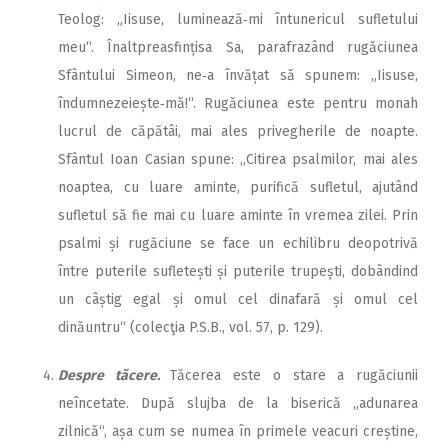
Teolog: „Iisuse, luminează‑mi întunericul sufletului
meu“. Înaltpreasfințisa Sa, parafrazând rugăciunea
Sfântu­lui Simeon, ne‑a învățat să spunem: „Iisuse,
îndumnezeiește‑mă!“. Ru­gă­ciunea este pentru monah
lucrul de căpătâi, mai ales privegherile de noapte.
Sfântul Ioan Casian spune: ,,Citirea psalmilor, mai ales
noaptea, cu luare aminte, purifică sufletul, ajutând
sufletul să fie mai cu luare aminte în vremea zilei. Prin
psalmi și rugăciune se face un echilibru deopotrivă
între puterile sufletești și puterile trupești, dobândind
un câștig egal și omul cel dinafară și omul cel
dinăuntru“ (colecţia P.S.B., vol. 57, p. 129).
Despre tăcere.
Tăcerea este o stare a rugăciunii
neîncetate. După slujba de la biserică „adunarea
zilnică“, așa cum se numea în primele veacuri creștine,