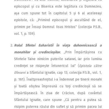
episcopul și cu Biserica este legătura cu Dumnezeu,
așa cum spune tot în capitolul 5 și 6 al aceleeași
epistole, că: „Primind episcopul și ascultând de el,
primim pe Însuși Domnul Iisus Hristos“ (colecţia P.S.B.,
vol. 1, p. 159).
Rolul Sfintei Euharistii în viața duhovnicească a
monahilor și credincioșilor.
„Prin Împărtășirea cu
Sfintele Taine nimicim puterile satanei, iar prin lumina
credinței se risipește întunericul lui“ (
Epistola către
Efeseni
a Sfântului Ignatie, cap 13, colecţia P.S.B., vol. 1,
p. 161). Înaltpreasfințitul i‑a îndemnat pe tinerii monahi
și toată obștea împreună cu toți credincioșii să se
împărtășească în ziua de Crăciun, după cuvântul
Sfântului Ignatie, care spune „Că pentru a putea să
risipim puterea răului din suflet și să primim pacea lui