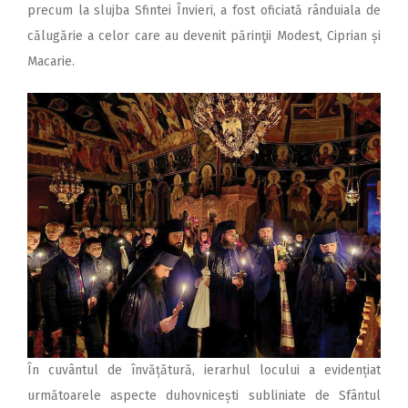
precum la slujba Sfintei Învieri, a fost oficiată rânduiala de
călugărie a celor care au devenit părinţii Modest, Ciprian și
Macarie.
În cuvântul de învățătură, ierarhul locului a evidențiat
următoarele aspecte duhovnicești subliniate de Sfântul