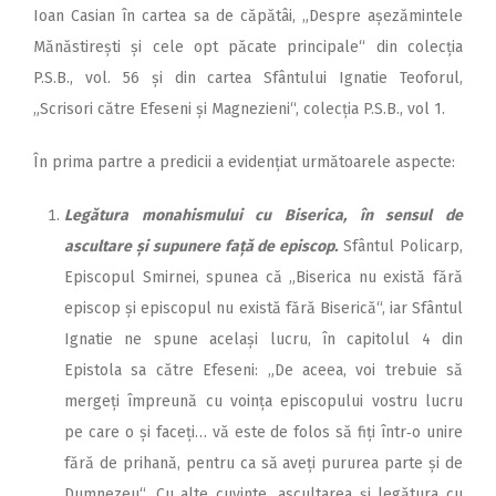
Ioan Casian în cartea sa de căpătâi, „Despre așezămintele
Mănăstirești și cele opt păcate principale“ din colecția
P.S.B., vol. 56 și din cartea Sfântului Ignatie Teoforul,
„Scrisori către Efeseni și Magnezieni“, colecția P.S.B., vol 1.
În prima partre a predicii a evidențiat următoarele aspecte:
Legătura monahismului cu Biserica, în sensul de
ascultare și supunere față de episcop.
Sfântul Policarp,
Episcopul Smirnei, spunea că „Biserica nu există fără
episcop și episcopul nu există fără Biserică“, iar Sfântul
Ignatie ne spune același lucru, în capitolul 4 din
Epistola sa către Efeseni: „De aceea, voi trebuie să
mergeți împreună cu voința episcopului vostru lucru
pe care o și faceți… vă este de folos să fiți într‑o unire
fără de prihană, pentru ca să aveți pururea parte și de
Dumnezeu“. Cu alte cuvinte, ascultarea și legătura cu