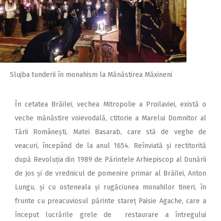
Slujba tunderii în monahism la Mănăstirea Măxineni
În cetatea Brăilei, vechea Mi­tropolie a Proilaviei, există o
veche mănăstire voievodală, ctitorie a Marelui Domnitor al
Tării Românești, Matei Basarab, care stă de veghe de
veacuri, începând de la anul 1654. Reînviată și rectitorită
după Revoluția din 1989 de Părintele Arhiepiscop al Dunării
de Jos și de vrednicul de pomenire primar al Brăilei, Anton
Lungu, și cu osteneala și rugăciunea monahilor tineri, în
frunte cu preacuviosul părinte stareț Paisie Agache, care a
început lucrările grele de restaurare a întregului