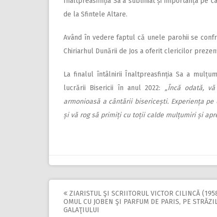
Înaltpreasfinția Sa a subliniat și importanța pe ca
de la Sfintele Altare.
Având în vedere faptul că unele parohii se confrun
Chi­riarhul Dunării de Jos a oferit clericilor preze
La finalul întâlnirii Înalt­prea­sfinția Sa a mulț
lucrării Bisericii în anul 2022:
„Încă odată, vă
armonioasă a cântării bisericești. Experiența p
și vă rog să primiți cu toții calde mulțumiri și apre
ZIARISTUL ŞI SCRIITORUL VICTOR CILINCĂ (1958
Post
OMUL CU JOBEN ŞI PARFUM DE PARIS, PE STRĂZI
GALAŢIULUI