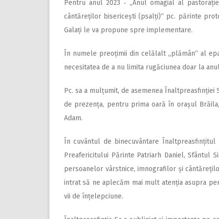
Pentru anul 2023 ‑ „Anul omagial al pastorație
cântăreților bisericești (psalți)“ pc. părinte pr
Galați le va propune spre implementare.
În numele preoțimii din celălalt „plămân“ al epar
necesitatea de a nu limita rugăciunea doar la anul 
Pc. sa a mulțumit, de asemenea Înaltpreasfinției S
de prezența, pentru prima oară în orașul Brăila
Adam.
În cuvântul de binecuvântare Înaltpreasfințitul 
Preafericitului Părinte Patriarh Daniel, Sfântul 
persoanelor vârstnice, imnografilor și cântărețilo
intrat să ne aplecăm mai mult atenția asupra pers
vii de înțelepciune.