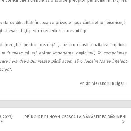
re clericii tineri trebuie să o acorde preoților pensionari în slujirea
tă cu dificultăți în ceea ce privește lipsa cântăreților bisericești,
nți câteva soluții pentru remedierea acestui fapt.
umit preoților pentru prezență și pentru con­știnciozitatea împlinirii
 mulțumesc că ați arătat importanța rugăciunii, în comuniunea
e care ne‑a dat‑o Dumnezeu până acum, să o folosim foarte înțelept
cieri“.
Pr. dr. Alexandru Bulgaru
‑2023):
REÎNOIRE DUHOVNICEASCĂ LA MĂNĂSTIREA MĂXINENI
LE