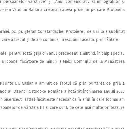
i persoanelor vârstnice“ și „Anul comemorativ al imnografilor și
otoiereu Valentin Rădoi a creionat câteva proiecte pe care Protoieria
hiei, pc. pr. Ștefan Constandache, Protoiereu de Brăila a subliniat
care a trecut și de a o continua, firesc, anul acesta, prin cântare.
ale, pentru toată grija din anul precedent, amintind, în chip special,
, a Icoanei făcătoare de minuni a Maicii Domnului de la Mănăstirea
Părinte Dr. Casian a amintit de faptul că prin purtarea de grijă a
Sinod al Bisericii Ortodoxe Române a hotărât închinarea anului 2023
r bisericești, astfel încât este necesar ca în anul în care tocmai am
oanelor de vârsta a III‑a, care sunt, de cele mai multe ori tezaure