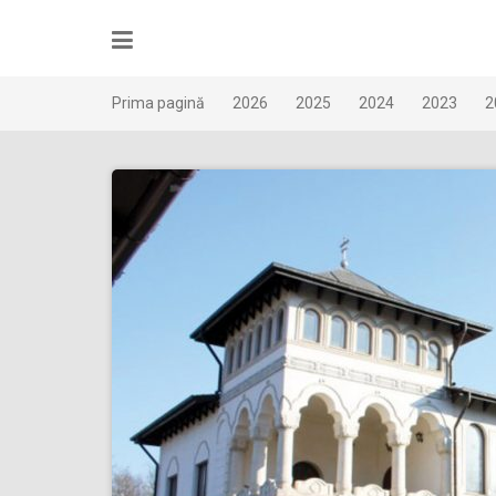
Skip
to
content
Prima pagină
2026
2025
2024
2023
2