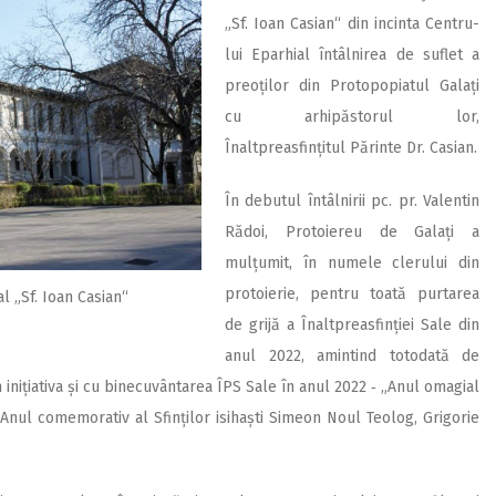
„Sf. Ioan Casian“ din incinta Centru­
lui Eparhial întâlnirea de suflet a
preoților din Protopopiatul Galați
cu arhipăstorul lor,
Înaltpreasfințitul Părinte Dr. Casian.
În debutul întâlnirii pc. pr. Valentin
Rădoi, Protoiereu de Galați a
mulțumit, în numele clerului din
protoierie, pentru toată purtarea
al „Sf. Ioan Casian“
de grijă a Înaltpreasfinției Sale din
anul 2022, amintind totodată de
inițiativa și cu binecuvântarea ÎPS Sale în anul 2022 ‑ „Anul omagial
și „Anul comemorativ al Sfinților isihaști Simeon Noul Teolog, Grigorie