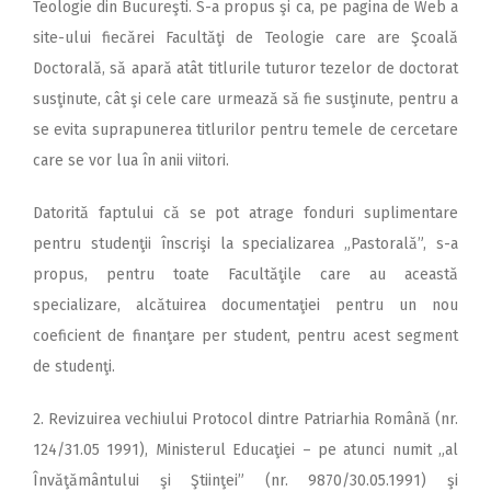
Teologie din Bucureşti. S-a propus şi ca, pe pagina de Web a
site-ului fiecărei Facultăţi de Teologie care are Şcoală
Doctorală, să apară atât titlurile tuturor tezelor de doctorat
susţinute, cât şi cele care urmează să fie susţinute, pentru a
se evita suprapunerea titlurilor pentru temele de cercetare
care se vor lua în anii viitori.
Datorită faptului că se pot atrage fonduri suplimentare
pentru studenţii înscrişi la specializarea „Pastorală”, s-a
propus, pentru toate Facultăţile care au această
specializare, alcătuirea documentaţiei pentru un nou
coeficient de finanţare per student, pentru acest segment
de studenţi.
2. Revizuirea vechiului Protocol dintre Patriarhia Română (nr.
124/31.05 1991), Ministerul Educaţiei – pe atunci numit „al
Învăţământului şi Ştiinţei” (nr. 9870/30.05.1991) şi