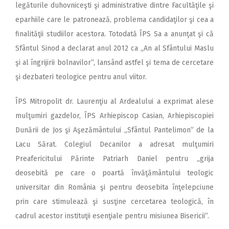
legăturile duhovniceşti şi administrative dintre Facultăţile şi
eparhiile care le patronează, problema candidaţilor şi cea a
finalităţii studiilor acestora. Totodată ÎPS Sa a anunţat şi că
Sfântul Sinod a declarat anul 2012 ca „An al Sfântului Maslu
şi al îngrijirii bolnavilor”, lansând astfel şi tema de cercetare
şi dezbateri teologice pentru anul viitor.
ÎPS Mitropolit dr. Laurenţiu al Ardealului a exprimat alese
mulţumiri gazdelor, ÎPS Arhiepiscop Casian, Arhiepiscopiei
Dunării de Jos şi Aşezământului „Sfântul Pantelimon” de la
Lacu Sărat. Colegiul Decanilor a adresat mulţumiri
Preafericitului Părinte Patriarh Daniel pentru „grija
deosebită pe care o poartă învăţământului teologic
universitar din România şi pentru deosebita înţelepciune
prin care stimulează şi susţine cercetarea teologică, în
cadrul acestor instituţii esenţiale pentru misiunea Bisericii”.