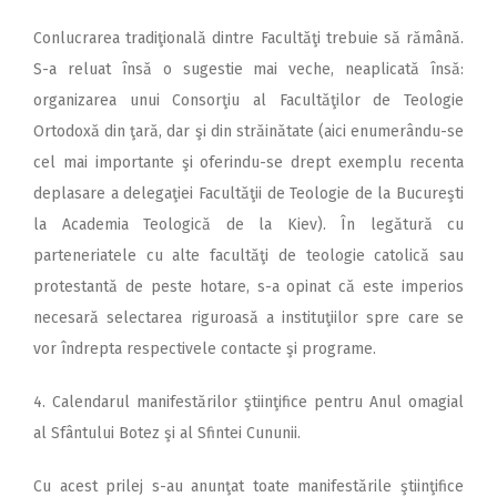
Conlucrarea tradiţională dintre Facultăţi trebuie să rămână.
S-a reluat însă o sugestie mai veche, neaplicată însă:
organizarea unui Consorţiu al Facultăţilor de Teologie
Ortodoxă din ţară, dar şi din străinătate (aici enumerându-se
cel mai importante şi oferindu-se drept exemplu recenta
deplasare a delegaţiei Facultăţii de Teologie de la Bucureşti
la Academia Teologică de la Kiev). În legătură cu
parteneriatele cu alte facultăţi de teologie catolică sau
protestantă de peste hotare, s-a opinat că este imperios
necesară selectarea riguroasă a instituţiilor spre care se
vor îndrepta respectivele contacte şi programe.
4. Calendarul manifestărilor ştiinţifice pentru Anul omagial
al Sfântului Botez şi al Sfintei Cununii.
Cu acest prilej s-au anunţat toate manifestările ştiinţifice