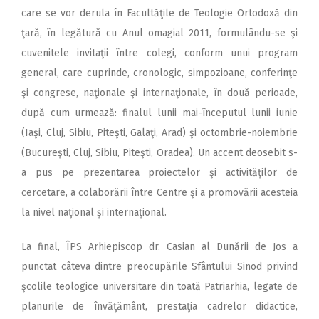
care se vor derula în Facultăţile de Teologie Ortodoxă din
ţară, în legătură cu Anul omagial 2011, formulându-se şi
cuvenitele invitaţii între colegi, conform unui program
general, care cuprinde, cronologic, simpozioane, conferinţe
şi congrese, naţionale şi internaţionale, în două perioade,
după cum urmează: finalul lunii mai-începutul lunii iunie
(Iaşi, Cluj, Sibiu, Piteşti, Galaţi, Arad) şi octombrie-noiembrie
(Bucureşti, Cluj, Sibiu, Piteşti, Oradea). Un accent deosebit s-
a pus pe prezentarea proiectelor şi activităţilor de
cercetare, a colaborării între Centre şi a promovării acesteia
la nivel naţional şi internaţional.
La final, ÎPS Arhiepiscop dr. Casian al Dunării de Jos a
punctat câteva dintre preocupările Sfântului Sinod privind
şcolile teologice universitare din toată Patriarhia, legate de
planurile de învăţământ, prestaţia cadrelor didactice,