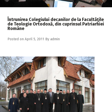
2018
2017
Întrunirea Colegiului decanilor de la Facultăţile
2016
de Teologie Ortodoxă, din cuprinsul Patriarhiei
Române
2015
Posted on
April 5, 2011
By
admin
2014
2013
2012
2011
2010
2009