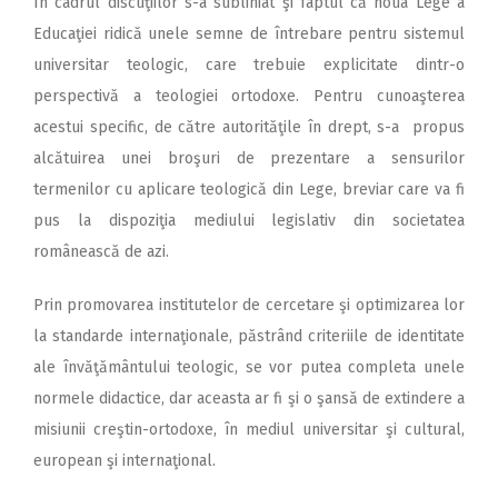
În cadrul discuţiilor s-a subliniat şi faptul că noua Lege a
Educaţiei ridică unele semne de întrebare pentru sistemul
universitar teologic, care trebuie explicitate dintr-o
perspectivă a teologiei ortodoxe. Pentru cunoaşterea
acestui specific, de către autorităţile în drept, s-a propus
alcătuirea unei broşuri de prezentare a sensurilor
termenilor cu aplicare teologică din Lege, breviar care va fi
pus la dispoziţia mediului legislativ din societatea
românească de azi.
Prin promovarea institutelor de cercetare şi optimizarea lor
la standarde internaţionale, păstrând criteriile de identitate
ale învăţământului teologic, se vor putea completa unele
normele didactice, dar aceasta ar fi şi o şansă de extindere a
misiunii creştin-ortodoxe, în mediul universitar şi cultural,
european şi internaţional.