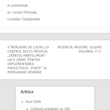
A consemnat
pr. Lucian Petroaia,
Consilier Învăţământ
ÎNTÂLNIRE DE LUCRU, LA
BISERICĂ. MISIUNE. SLUJIRE.
Post
CENTRUL SOCIO-MEDICAL
VOLUMUL 11
,,SFÂNTUL PANTELIMON”-
navigation
LACU SĂRAT, PENTRU
IMPLEMENTAREA
PROIECTULUI ,,FORTE” AL
PATRIARHIEI ROMÂNE
Arhiva
Anul 2026
Călăuză ortodoxă nr. 450