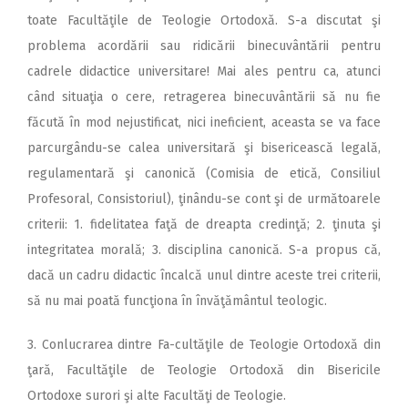
toate Facultăţile de Teologie Ortodoxă. S-a discutat şi
problema acordării sau ridicării binecuvântării pentru
cadrele didactice universitare! Mai ales pentru ca, atunci
când situaţia o cere, retragerea binecuvântării să nu fie
făcută în mod nejustificat, nici ineficient, aceasta se va face
parcurgându-se calea universitară şi bisericească legală,
regulamentară şi canonică (Comisia de etică, Consiliul
Profesoral, Consistoriul), ţinându-se cont şi de următoarele
criterii: 1. fidelitatea faţă de dreapta credinţă; 2. ţinuta şi
integritatea morală; 3. disciplina canonică. S-a propus că,
dacă un cadru didactic încalcă unul dintre aceste trei criterii,
să nu mai poată funcţiona în învăţământul teologic.
3. Conlucrarea dintre Fa-cultăţile de Teologie Ortodoxă din
ţară, Facultăţile de Teologie Ortodoxă din Bisericile
Ortodoxe surori şi alte Facultăţi de Teologie.