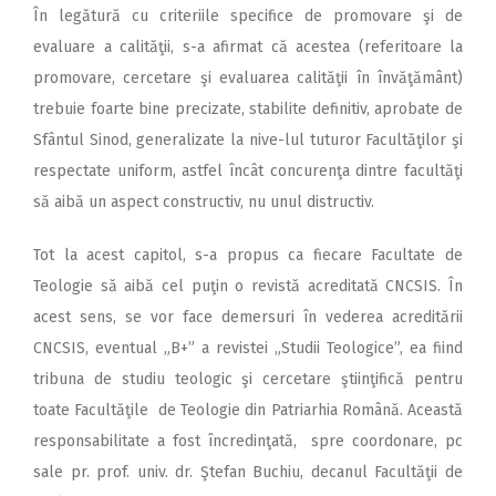
În legătură cu criteriile specifice de promovare şi de
evaluare a calităţii, s-a afirmat că acestea (referitoare la
promovare, cercetare şi evaluarea calităţii în învăţământ)
trebuie foarte bine precizate, stabilite definitiv, aprobate de
Sfântul Sinod, generalizate la nive-lul tuturor Facultăţilor şi
respectate uniform, astfel încât concurenţa dintre facultăţi
să aibă un aspect constructiv, nu unul distructiv.
Tot la acest capitol, s-a propus ca fiecare Facultate de
Teologie să aibă cel puţin o revistă acreditată CNCSIS. În
acest sens, se vor face demersuri în vederea acreditării
CNCSIS, eventual „B+” a revistei „Studii Teologice”, ea fiind
tribuna de studiu teologic şi cercetare ştiinţifică pentru
toate Facultăţile de Teologie din Patriarhia Română. Această
responsabilitate a fost încredinţată, spre coordonare, pc
sale pr. prof. univ. dr. Ştefan Buchiu, decanul Facultăţii de