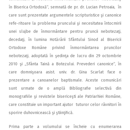
în Biserica Ortodoxă”, semnată de pr. dr. Lucian Petroaia, în
care sunt prezentate argumentele scripturistice şi canonice
refe-ritoare la problema pruncului şi necesitatea întocmirii
unei slujbe de înmormântare pentru pruncii nebotezaţi,
decedaţi, în lumina Hotărârii Sfântului Sinod al Bisericii
Ortodoxe Române privind înmormântarea pruncilor
nebotezaţi, adoptată în şedinţa de lucru din 29 octombrie
2010 şi „Sfânta Taină a Botezului. Prevederi canonice”, în
care domnişoara asist. univ. dr. Gina Scarlat face o
prezentare a canoanelor baptismale. Aceste comunicări
sunt urmate de o amplă Bibliografie selectivă din
monografiile şi revistele bisericeşti ale Patriarhiei Române,
care constituie un important ajutor tuturor celor râvnitori în
sporire duhovnicească şi ştiinţifică.
Prima parte a volumului se încheie cu enumerarea