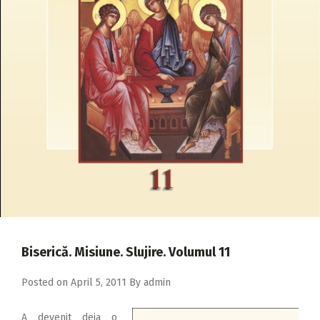
2018
2017
2016
2015
2014
2013
2012
2011
2010
2009
Biserică. Misiune. Slujire. Volumul 11
Posted on
April 5, 2011
By
admin
A devenit deja o