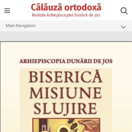
Skip
Călăuză ortodoxă
to
content
Revista Arhiepiscopiei Dunării de Jos
Main Navigation
Prima pagină
2026
2025
2024
2023
2022
2021
2020
2019