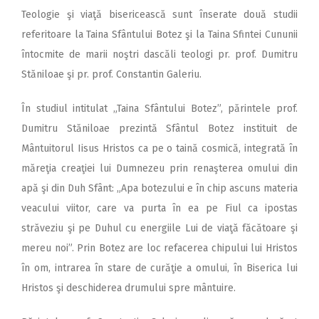
Teologie şi viaţă bisericească sunt înserate două studii
referitoare la Taina Sfântului Botez şi la Taina Sfintei Cununii
întocmite de marii noştri dascăli teologi pr. prof. Dumitru
Stăniloae şi pr. prof. Constantin Galeriu.
În studiul intitulat „Taina Sfântului Botez”, părintele prof.
Dumitru Stăniloae prezintă Sfântul Botez instituit de
Mântuitorul Iisus Hristos ca pe o taină cosmică, integrată în
măreţia creaţiei lui Dumnezeu prin renaşterea omului din
apă şi din Duh Sfânt: „Apa botezului e în chip ascuns materia
veacului viitor, care va purta în ea pe Fiul ca ipostas
străveziu şi pe Duhul cu energiile Lui de viaţă făcătoare şi
mereu noi”. Prin Botez are loc refacerea chipului lui Hristos
în om, intrarea în stare de curăţie a omului, în Biserica lui
Hristos şi deschiderea drumului spre mântuire.