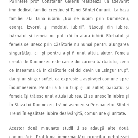
Părintele prof. Constantin Galeriu realizează un adevărat
imn dedicat familiei creştine şi Tainei Sfintei Cununii. La baza
familiei stă taina iubirii: „Noi ne iubim prin Dumnezeu,
esenţa, izvorul şi modelul iubirii”. Născuţi din iubire,
bărbatul şi femeia nu pot trăi în afara iubirii. Bărbatul şi
femeia se unesc prin Căsătorie nu numai pentru alungarea
singurătăţii, ci şi pentru a-şi fi unul altuia ajutor. Femeia
creată de Dumnezeu este carne din carnea bărbatului, ceea
ce înseamnă că în căsătorie cei doi devin un „singur trup”,
dar şi un singur suflet, ca expresie a aspiraţiei comune spre
îndumnezeire. Pentru a fi un trup şi un suflet, bărbatul şi
femeia îşi trăiesc unul altuia iubirea. Ei se unesc în iubire şi
în Slava lui Dumnezeu, trăind asemenea Persoanelor Sfintei
Treimi în egalitate, iubire desăvârşită, comuniune şi unitate.
Acestor două minunate studii li se adaugă alte două
comunicări: „Problema înmormântării pruncilor nebotezaţi