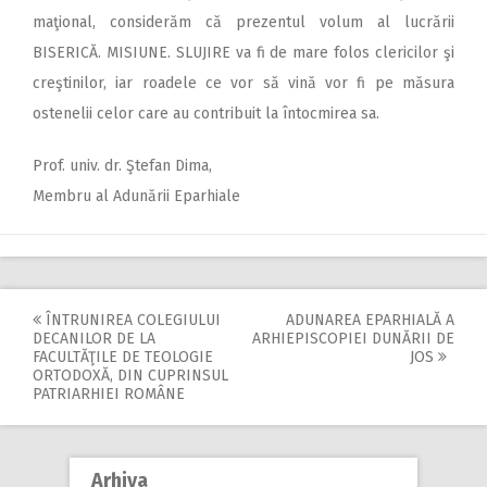
maţional, considerăm că prezentul volum al lucrării
BISERICĂ. MISIUNE. SLUJIRE va fi de mare folos clericilor şi
creştinilor, iar roadele ce vor să vină vor fi pe măsura
ostenelii celor care au contribuit la întocmirea sa.
Prof. univ. dr. Ştefan Dima,
Membru al Adunării Eparhiale
ÎNTRUNIREA COLEGIULUI
ADUNAREA EPARHIALĂ A
Post
DECANILOR DE LA
ARHIEPISCOPIEI DUNĂRII DE
FACULTĂŢILE DE TEOLOGIE
JOS
navigation
ORTODOXĂ, DIN CUPRINSUL
PATRIARHIEI ROMÂNE
Arhiva