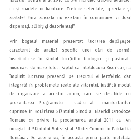
noastră, pentru anul 2010 ce s-a încheiat, trebuie adunate,
ca şi roadele în hambare. Trebuie selectate, apreciate şi
arătate! Fără aceasta nu existăm în comuniune, ci doar
dispersaţi, slăbiţi şi dezorientaţi”.
Prin bogatul material prezentat, lucrarea depăşeşte
caracterul de analiză specific unei dări de seamă,
înscriindu-se în rândul lucrărilor teologice şi pastoral-
misionare de mare folos. Faptul că întotdeauna Biserica şi-a
împlinit lucrarea prezentă pe trecutul ei jertfelnic, dar
integrată în problemele reale ale viitorului, justifică modul
de organizare a acestui volum, care se deschide cu
prezentarea Programului – cadru al manifestărilor
cuprinse în Hotărârea Sfântului Sinod al Bisericii Ortodoxe
Române cu privire la proclamarea anului 2011 ca „An
omagial al Sfântului Botez şi al Sfintei Cununii, în Patriarhia
Română”. De asemenea, în această primă parte intitulată