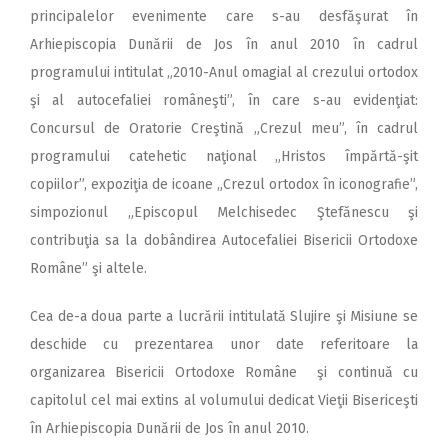
principalelor evenimente care s-au desfăşurat în
Arhiepiscopia Dunării de Jos în anul 2010 în cadrul
programului intitulat „2010-Anul omagial al crezului ortodox
şi al autocefaliei româneşti”, în care s-au evidenţiat:
Concursul de Oratorie Creştină „Crezul meu”, în cadrul
programului catehetic naţional „Hristos împărtă-şit
copiilor”, expoziţia de icoane „Crezul ortodox în iconografie”,
simpozionul „Episcopul Melchisedec Ştefănescu şi
contribuţia sa la dobândirea Autocefaliei Bisericii Ortodoxe
Române” şi altele.
Cea de-a doua parte a lucrării intitulată Slujire şi Misiune se
deschide cu prezentarea unor date referitoare la
organizarea Bisericii Ortodoxe Române şi continuă cu
capitolul cel mai extins al volumului dedicat Vieţii Bisericeşti
în Arhiepiscopia Dunării de Jos în anul 2010.