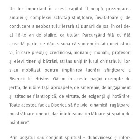
Un loc important în acest capitol îl ocupă prezentarea
amplei şi complexei activităţi sfinţitoare, învăţătoare şi de
conducere a neobositului ierarh al Dunării de Jos, în cel de-
al 16-le an de slujire, ca titular. Parcurgând filă cu filă
această parte, ne dăm seama că suntem în faţa unei istorii
vii, în care preoţi şi credincioşi, monahi şi monahii, profesori
şi elevi, tineri şi bătrâni, strâns uniţi în jurul chiriarhului lor,
s-au mobilizat pentru împlinirea lucrării sfinţitoare a
Bisericii lui Hristos. Găsim în aceste pagini exemple de
jertfă, de iubire faţă aproapele, de smerenie, de angajament
şi atitudine filantropică, de virtute, de exigenţă şi hotărâre.
Toate acestea fac ca Biserica să fie „vie, dinamică, rugătoare,
mustrătoare uneori, dar întotdeauna iertătoare şi spaţiu de
mântuire”.
Prin bogatul său conţinut spiritual – duhovnicesc şi infor-