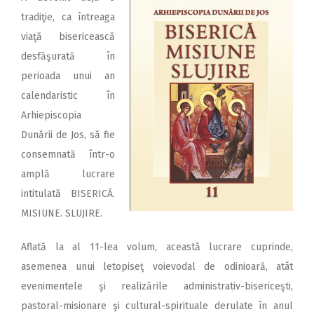
tradiţie, ca întreaga
viaţă bisericească
desfăşurată în
perioada unui an
calendaristic în
Arhiepiscopia
Dunării de Jos, să fie
consemnată într-o
amplă lucrare
intitulată BISERICĂ.
MISIUNE. SLUJIRE.
Aflată la al 11-lea volum, această lucrare cuprinde,
asemenea unui letopiseţ voievodal de odinioară, atât
evenimentele şi realizările administrativ-bisericeşti,
pastoral-misionare şi cultural-spirituale derulate în anul