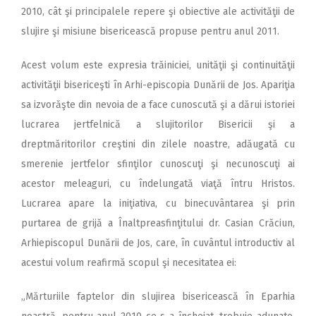
2010, cât şi principalele repere şi obiective ale activităţii de
slujire şi misiune bisericească propuse pentru anul 2011.
Acest volum este expresia trăiniciei, unităţii şi continuităţii
activităţii bisericeşti în Arhi-episcopia Dunării de Jos. Apariţia
sa izvorăşte din nevoia de a face cunoscută şi a dărui istoriei
lucrarea jertfelnică a slujitorilor Bisericii şi a
dreptmăritorilor creştini din zilele noastre, adăugată cu
smerenie jertfelor sfinţilor cunoscuţi şi necunoscuţi ai
acestor meleaguri, cu îndelungată viaţă întru Hristos.
Lucrarea apare la iniţiativa, cu binecuvântarea şi prin
purtarea de grijă a Înaltpreasfinţitului dr. Casian Crăciun,
Arhiepiscopul Dunării de Jos, care, în cuvântul introductiv al
acestui volum reafirmă scopul şi necesitatea ei:
„Mărturiile faptelor din slujirea bisericească în Eparhia