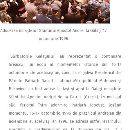
Aducerea moaştelor Sfântului Apostol Andrei la Galaţi, 17
octombrie 1996
„Sărbătorile Galaţiului“ au re­prezentat o continuare
firească, un ecou al momentelor istorice din 16‑17
octombrie ale ace­luiaşi an, când, la iniţiativa Preafericitului
Părinte Patriarh Daniel – atunci Mitropolit al Moldovei şi
Bucovinei au fost aduse la Iaşi şi apoi la Galaţi moaştele
Sfântului Apostol Andrei de la Patras (Gre­cia). În mesajul
său, fericitul întru adormire Patriarh Teoctist, legând
momentul 16‑17 octombrie 1996 de praznicul andreian din
noiembrie al aceluiaşi an 1996, se adresa astfel ierarhului,
preoţimii şi credincioşilor de la Dunărea de Jos:
„(…)