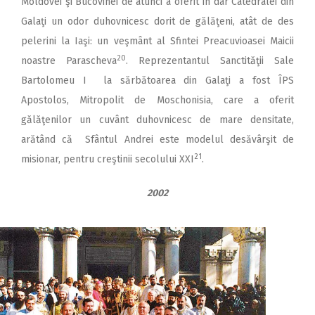
Moldovei şi Bucovinei de atunci a oferit în dar Catedralei din
Galaţi un odor duhovnicesc dorit de gălăţeni, atât de des
pelerini la Iaşi: un veşmânt al Sfintei Preacuvioasei Maicii
20
noastre Parascheva
. Reprezentantul Sanctităţii Sale
Barto­lo­meu I la sărbătoarea din Galaţi a fost ÎPS
Apostolos, Mitropolit de Mos­cho­nisia, care a oferit
gălăţenilor un cuvânt duhovnicesc de mare densitate,
arătând că Sfântul Andrei este modelul desăvârşit de
21
misionar, pentru creştinii secolului XXI
.
2002