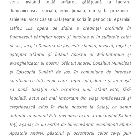
sens, invitând toată suflarea gălăţeană la lucrare
duhovnicească, socială, educaţională, dar şi la prăznuire,
arhiereul vicar Casian Gălăţeanul scria în periodicul eparhial
astfel:
„La opera de zidire a credinţei profunde în
Dumnezeul părinţilor noştri şi înnoirea ei în sufletele celor
de azi, aici, la Dunărea de Jos, este chemat, invocat, rugat şi
aşteptat Sfântul şi Întâiul Apostol al Mântuitorului şi
evanghelizator al nostru, Sfântul Andrei. Consiliul Municipal
şi Episcopia Dunării de Jos, în comuniune de interese
spirituale cu toţi cei pe care‑i reprezintă, doresc şi au reuşit
să pună Galaţiul sub ocrotirea unui sfânt! Este, fără
îndoială, actul cel mai important din viaţa românească şi
creştinească adus în zilele noastre la Galaţi, ca semn
autentic al înnoirii! Este revenirea în fire a românului! Să fim
toţi, aşadar, la un astfel de binecuvântat eveniment! Sfinte
Apostole Andrei, păstorul şi ocrotitorul celor ce‑şi pun