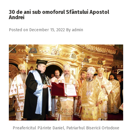
2018
30 de ani sub omoforul Sfântului Apostol
2017
Andrei
2016
Posted on
December 15, 2022
By
admin
2015
2014
2013
2012
2011
2010
2009
Preafericitul Părinte Daniel, Patriarhul Bisericii Ortodoxe