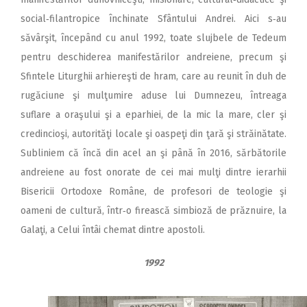
social‑filantropice închinate Sfântului Andrei. Aici s‑au
săvârşit, în­cepând cu anul 1992, toate slujbele de Tedeum
pentru deschiderea manifestărilor andreiene, precum şi
Sfintele Liturghii arhiereşti de hram, care au reunit în duh de
rugăciune şi mulţumire aduse lui Dumnezeu, întreaga
suflare a oraşului şi a eparhiei, de la mic la mare, cler şi
credincioşi, autorităţi locale şi oaspeţi din ţară şi străinătate.
Subliniem că încă din acel an şi până în 2016, sărbătorile
andreiene au fost onorate de cei mai mulţi dintre ierarhii
Bisericii Ortodoxe Române, de profesori de teologie şi
oameni de cultură, într‑o firească simbioză de prăznuire, la
Galaţi, a Celui întâi chemat dintre apostoli.
1992