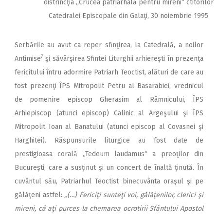
distrincţia „Crucea patriarhală pentru mireni“ ctitorilor
Catedralei Episcopale din Galaţi, 30 noiembrie 1995
Serbările au avut ca reper sfinţirea, la Cate­drală, a noilor
7
Antimise
şi să­vârşirea Sfintei Liturghii arhiereşti în pre­zenţa
fericitului întru adormire Patriarh Teoctist, alături de care au
fost prezenţi ÎPS Mitropolit Petru al Basarabiei, vrednicul
de pomenire episcop Gherasim al Râmnicului, ÎPS
Arhiepiscop (atunci episcop) Calinic al Argeşului şi ÎPS
Mitropolit Ioan al Banatului (atunci episcop al Covasnei şi
Harghitei). Răspunsurile liturgice au fost date de
prestigioasa corală „Tedeum laudamus“ a preoţilor din
Bucureşti, care a susţinut şi un concert de înaltă ţinută. În
cuvântul său, Patriarhul Teo­ctist binecuvânta oraşul şi pe
gălăţeni astfel:
„(…) Fericiţi sunteţi voi, gălăţenilor, clerici şi
mireni, că aţi purces la chemarea ocrotirii Sfântului Apostol