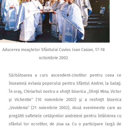
Aducerea moaştelor Sfântului Cuvios Ioan Casian, 17-18
octombrie 2002
Sărbătoarea a curs ascendent‑cinstitor pentru ceea ce
înseamnă evlavia poporului pentru Sfântul Andrei, la Galaţi.
În oraş, Chiriarhul nostru a sfinţit biserica „Sfinţii Mina, Victor
şi Vichentie“ (10 noiembrie 2002) şi a resfinţit biserica
„Vovidenia“ (21 noiembrie 2002), două evenimente care au
pregătit sufletele cetăţenilor andreieni pentru întâlnirea cu
sfântul lor ocrotitor, de ziua sa. Cu o participare largă de