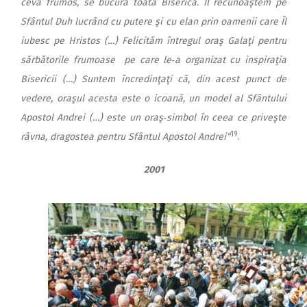
ceva frumos, se bucură toată Biserica. Îl recunoaştem pe
Sfântul Duh lucrând cu putere şi cu elan prin oamenii care Îl
iubesc pe Hristos (…) Felicităm întregul oraş Galaţi pentru
sărbătorile frumoase pe care le‑a organizat cu inspiraţia
Bisericii (…) Suntem încredinţaţi că, din acest punct de
vedere, oraşul acesta este o icoană, un model al Sfântului
Apostol Andrei (…) este un oraş‑simbol în ceea ce priveşte
19
râvna, dragostea pentru Sfântul Apostol Andrei“
.
2001