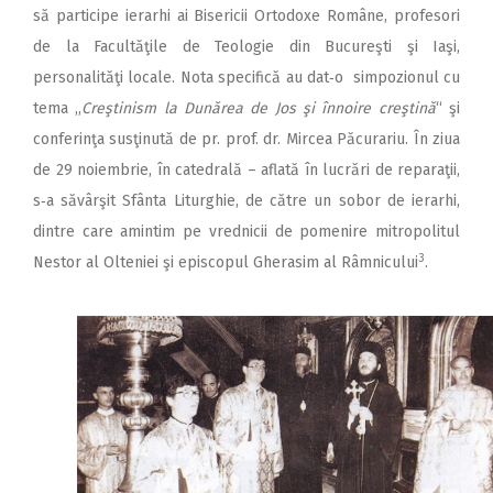
să participe ierarhi ai Bisericii Ortodoxe Române, profesori
de la Facultăţile de Teologie din Bucureşti şi Iaşi,
personalităţi lo­cale. Nota specifică au dat‑o simpozionul cu
tema ,,
Creştinism la Dunărea de Jos şi înnoire creştină
“ şi
conferinţa susţinută de pr. prof. dr. Mircea Păcurariu. În ziua
de 29 noiembrie, în catedrală – aflată în lucrări de reparaţii,
s‑a săvârşit Sfânta Liturghie, de către un sobor de ierarhi,
dintre care amintim pe vrednicii de pomenire mitropolitul
3
Nestor al Olteniei şi episcopul Gherasim al Râmnicului
.