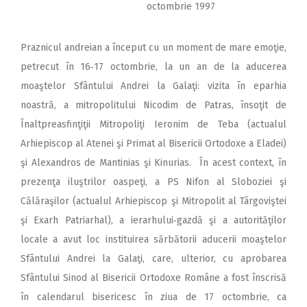
octombrie 1997
Praznicul andreian a început cu un moment de mare emoţie,
petrecut în 16‑17 octombrie, la un an de la aducerea
moaştelor Sfântului Andrei la Galaţi: vizita în eparhia
noastră, a mitropolitului Nicodim de Patras, însoţit de
Înaltpreasfinţiţii Mitropoliţi Ieronim de Teba (actualul
Arhiepiscop al Atenei şi Primat al Bisericii Ortodoxe a Eladei)
şi Alexandros de Mantinias şi Kinurias. În acest context, în
prezenţa iluştrilor oaspeţi, a PS Nifon al Sloboziei şi
Călăraşilor (actualul Arhiepiscop şi Mitropolit al Târgoviştei
şi Exarh Patriarhal), a ierarhului‑gazdă şi a autorităţilor
locale a avut loc instituirea sărbătorii aducerii moaştelor
Sfântului Andrei la Galaţi, care, ulterior, cu aprobarea
Sfântului Sinod al Bisericii Ortodoxe Române a fost înscrisă
în calendarul bisericesc în ziua de 17 octombrie, ca