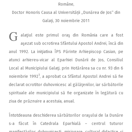
Române,
Doctor Honoris Causa al Universității „Dunărea de Jos“ din
Galați, 30 noiembrie 2011
G
alaţiul este primul oraş din România care a fost
aşezat sub ocrotirea Sfântului Apostol Andrei, încă din
anul 1992. La iniţiativa ÎPS Părinte Arhiepiscop Casian, pe
atunci arhiereu‑vicar al Eparhiei Dunării de Jos, Con­siliul
Local al Municipiului Galaţi, prin Ho­tărârea sa cu nr. 93 din 6
1
noiembrie 1992
, a apro­bat ca Sfântul Apostol Andrei să fie
declarat ocrotitor duhovnicesc al gălăţenilor, iar sărbătorile
spirituale ale munici­piului să fie organizate în legătură cu
ziua de prăznuire a acestuia, anual.
Întotdeauna deschiderea sărbătorilor oraşului de la Dunăre
s‑a făcut în Catedrala Eparhială – centrul tuturor
manifestărilor duhovniceşti, misionare, cultural‑didactice şi