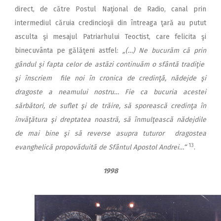
direct, de către Postul Naţional de Radio, canal prin
intermediul căruia credincioşii din întreaga ţară au putut
asculta şi mesajul Patriarhului Teoctist, care felicita şi
binecuvânta pe gălăţeni astfel:
„(…) Ne bucurăm că prin
gândul şi fapta celor de astăzi continuăm o sfântă tradiţie
şi înscriem file noi în cronica de credinţă, nădejde şi
dragoste a neamului nostru… Fie ca bucuria acestei
sărbători, de suflet şi de trăire, să sporească credinţa în
învăţătura şi dreptatea noastră, să înmulţească nădejdile
de mai bine şi să reverse asupra tuturor dragostea
13
evanghelică propovăduită de Sfântul Apostol Andrei…“
.
1998