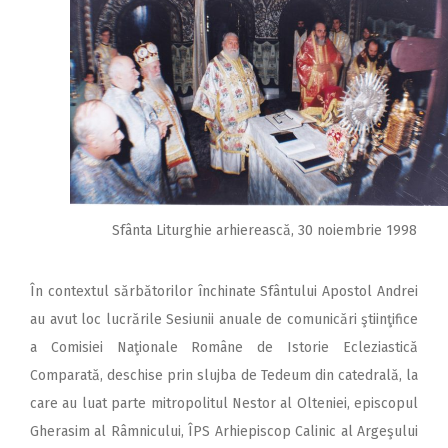
Sfânta Liturghie arhierească, 30 noiembrie 1998
În contextul sărbă­torilor închinate Sfântului Apostol Andrei
au avut loc lucrările Sesiunii anuale de comunicări ştiinţifice
a Comisiei Naţionale Române de Isto­rie Ecle­ziastică
Comparată, deschise prin slujba de Tedeum din catedrală, la
care au luat parte mitropolitul Nestor al Olteniei, episcopul
Ghe­rasim al Râmnicului, ÎPS Arhiepiscop Calinic al Ar­geşului