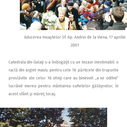
Aducerea moaștelor Sf. Ap. Andrei de la Viena, 17 aprilie
2001
Catedrala din Galaţi s‑a îmbogăţit cu un tezaur inestimabil: o
raclă din argint masiv, pentru cele 16 părticele din trupurile
proslăvite ale celor 16 sfinţi care au binevoit „a se odihni“
lucrând mereu pentru mântuirea sufletelor gălăţenilor, în
acest sfânt şi măreţ locaş.