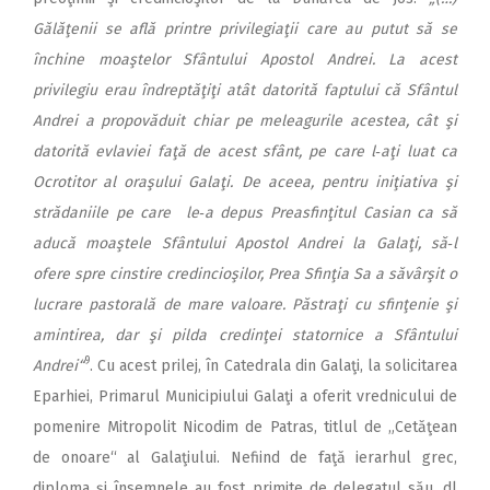
Gălăţenii se află printre privilegiaţii care au putut să se
închine moaştelor Sfântului Apostol Andrei. La acest
privilegiu erau îndreptăţiţi atât datorită faptului că Sfântul
Andrei a propovăduit chiar pe meleagurile acestea, cât şi
datorită evlaviei faţă de acest sfânt, pe care l‑aţi luat ca
Ocrotitor al oraşului Galaţi. De aceea, pentru iniţiativa şi
strădaniile pe care le‑a depus Preasfinţitul Casian ca să
aducă moaştele Sfântului Apostol Andrei la Galaţi, să‑l
ofere spre cinstire credincioşilor, Prea Sfinţia Sa a săvârşit o
lucrare pastorală de mare valoare. Păstraţi cu sfinţenie şi
amintirea, dar şi pilda credinţei statornice a Sfântului
9
Andrei“
. Cu acest prilej, în Catedrala din Galaţi, la solicitarea
Eparhiei, Primarul Municipiului Galaţi a oferit vrednicului de
pomenire Mitropolit Nicodim de Patras, titlul de „Cetăţean
de onoare“ al Galaţiului. Nefiind de faţă ierarhul grec,
diploma şi însemnele au fost primite de delegatul său, dl