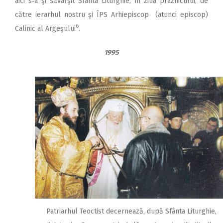
aici s‑a şi săvârşit Sfânta Liturghie, în ziua praznicului, de
către ierarhul nostru şi ÎPS Arhiepiscop (atunci episcop)
6
Calinic al Argeşului
.
1995
Patriarhul Teoctist decernează, după Sfânta Liturghie,