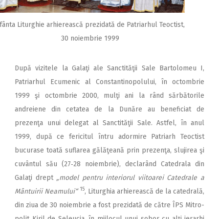
fânta Liturghie arhierească prezidată de Patriarhul Teoctist,
30 noiembrie 1999
După vizitele la Galaţi ale Sanctităţii Sale Bartolomeu I,
Patriarhul Ecumenic al Constantinopolului, în octombrie
1999 şi octombrie 2000, mulţi ani la rând sărbătorile
andreiene din cetatea de la Dunăre au bene­ficiat de
prezenţa unui delegat al Sanctităţii Sale. Astfel, în anul
1999, după ce fericitul întru adormire Patriarh Teoctist
bucurase toată suflarea gălăţeană prin prezenţa, slujirea şi
cuvântul său (27‑28 noiembrie), declarând Catedrala din
Galaţi drept
„model pentru interiorul viitoarei Catedrale a
15
Mântuirii Neamului“
, Liturghia arhierească de la catedrală,
din ziua de 30 noiembrie a fost prezidată de către ÎPS Mi­tro­
polit Kiril de Seleucia, în mijlocul unui sobor cu alţi ierarhi