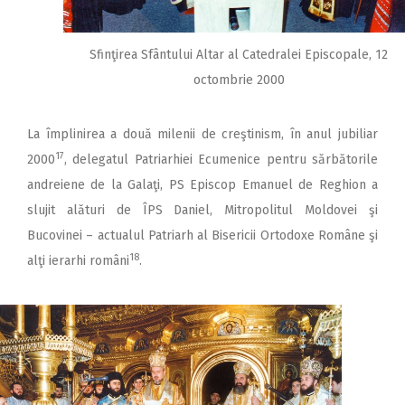
Sfinţirea Sfântului Altar al Catedralei Episcopale, 12
octombrie 2000
La împlinirea a două milenii de creştinism, în anul jubiliar
17
2000
, dele­gatul Patriarhiei Ecumenice pentru sărbătorile
andreiene de la Galaţi, PS Episcop Emanuel de Reghion a
slujit alături de ÎPS Daniel, Mitropolitul Mol­dovei şi
Bucovinei – actualul Patriarh al Bisericii Ortodoxe Române şi
18
alţi ierarhi români
.