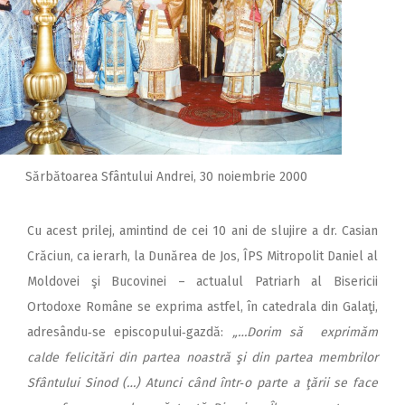
Sărbătoarea Sfântului Andrei, 30 noiembrie 2000
Cu acest prilej, amintind de cei 10 ani de slujire a dr. Casian
Crăciun, ca ierarh, la Dunărea de Jos, ÎPS Mitropolit Daniel al
Moldovei şi Bucovinei – actualul Patriarh al Bisericii
Ortodoxe Române se exprima astfel, în catedrala din Galaţi,
adresându‑se episcopului‑gazdă:
„…Dorim să exprimăm
calde felicitări din partea noastră şi din partea membrilor
Sfântului Sinod (…) Atunci când într‑o parte a ţării se face