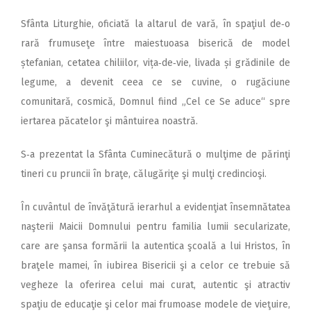
Sfânta Liturghie, oficiată la altarul de vară, în spaţiul de‑o
rară frumuseţe între maiestuoasa biserică de model
ștefanian, cetatea chiliilor, vița‑de‑vie, livada și grădinile de
legume, a devenit ceea ce se cuvine, o rugăciune
comunitară, cosmică, Domnul fiind „Cel ce Se aduce“ spre
iertarea păcatelor şi mântuirea noastră.
S‑a prezentat la Sfânta Cuminecătură o mulţime de părinţi
tineri cu pruncii în braţe, călugăriţe şi mulţi credincioşi.
În cuvântul de învăţătură ierarhul a evidenţiat însemnătatea
naşterii Maicii Domnului pentru familia lumii secularizate,
care are şansa formării la autentica şcoală a lui Hristos, în
braţele mamei, în iubirea Bisericii şi a celor ce trebuie să
vegheze la oferirea celui mai curat, autentic şi atractiv
spaţiu de educaţie şi celor mai frumoase modele de vieţuire,