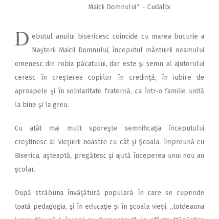
Maicii Domnului“ – Cudalbi
D
ebutul anului bisericesc coincide cu marea bucurie a
Naşterii Maicii Domnului, începutul mântuirii neamului
omenesc din robia păcatului, dar este şi semn al ajutorului
ceresc în creşterea copiilor în credinţă, în iubire de
aproapele şi în solidaritate fraternă, ca într‑o familie unită
la bine şi la greu.
Cu atât mai mult sporeşte semnificaţia începutului
creştinesc al vieţuirii noastre cu cât şi Şcoala, împreună cu
Biserica, aşteaptă, pregătesc şi ajută începerea unui nou an
şcolar.
După străbuna învăţătură populară în care se cuprinde
toată pedagogia, şi în educaţie şi în şcoala vieţii, „totdeauna