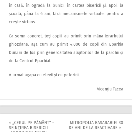
în casă, în ogradă la bunici, în cartea bisericii şi, apoi, la
şcoală, până la 6 ani, fără mecanismele virtuale, pentru a
creşte virtuos.
Ca semn concret, toţi copiii au primit prin mâna ierarhului
ghiozdane, așa cum au primit 4.000 de copii din Eparhia
Dunării de Jos prin generozitatea slujitorilor de la parohii și
de la Centrul Eparhial.
A urmat agapa cu elevii şi cu pelerinii.
Vicențiu Tacea
„CERUL PE PĂMÂNT“ –
MITROPOLIA BASARABIEI 30
Post
SFINŢIREA BISERICII
DE ANI DE LA REACTIVARE