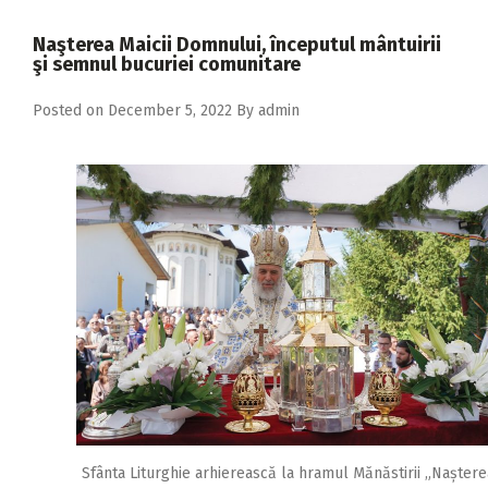
2018
Naşterea Maicii Domnului, începutul mântuirii
2017
şi semnul bucuriei comunitare
2016
Posted on
December 5, 2022
By
admin
2015
2014
2013
2012
2011
2010
2009
Sfânta Liturghie arhierească la hramul Mănăstirii „Naștere