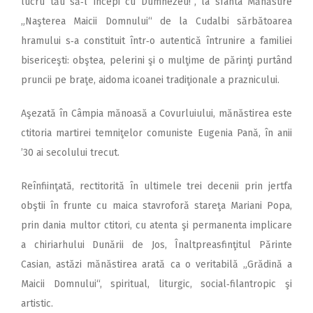
lucru tău să‑l începi cu Dumnezeu!“, la sfânta Mănăstire
„Naşterea Maicii Domnului“ de la Cudalbi sărbătoarea
hramului s‑a constituit într‑o autentică întrunire a familiei
bisericeşti: obştea, pelerini şi o mulţime de părinţi purtând
pruncii pe braţe, aidoma icoanei tradiţionale a praznicului.
Aşezată în Câmpia mănoasă a Covurluiului, mănăstirea este
ctitoria martirei temniţelor comuniste Eugenia Pană, în anii
’30 ai secolului trecut.
Reînfiinţată, rectitorită în ultimele trei decenii prin jertfa
obştii în frunte cu maica stavroforă stareţa Mariani Popa,
prin dania multor ctitori, cu atenta şi permanenta implicare
a chiriarhului Dunării de Jos, Înaltpreasfinţitul Părinte
Casian, astăzi mănăstirea arată ca o veritabilă „Grădină a
Maicii Domnului“, spiritual, liturgic, social‑filantropic şi
artistic.