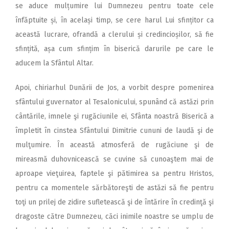
se aduce mulțumire lui Dumnezeu pentru toate cele
înfăptuite și, în același timp, se cere harul Lui sfințitor ca
această lucrare, ofrandă a clerului și credincioșilor, să fie
sfințită, așa cum sfințim în biserică darurile pe care le
aducem la Sfântul Altar.
Apoi, chiriarhul Dunării de Jos, a vorbit despre pomenirea
sfântului guvernator al Tesalonicului, spunând că astăzi prin
cântările, imnele şi rugăciunile ei, Sfânta noastră Biserică a
împletit în cinstea Sfântului Dimitrie cununi de laudă şi de
mulţumire. În această atmosferă de rugăciune şi de
mireasmă duhovnicească se cuvine să cunoaştem mai de
aproape vieţuirea, faptele şi pătimirea sa pentru Hristos,
pentru ca momentele sărbătoreşti de astăzi să fie pentru
toţi un prilej de zidire sufletească şi de întărire în credinţă şi
dragoste către Dumnezeu, căci inimile noastre se umplu de