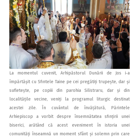
La momentul cuvenit, Arhipăstorul Dunării de Jos i‑a
împărtășit cu Sfintele Taine pe cei pregătiți trupește, dar și
sufletește, pe copiii din parohia Silistraru, dar și din
localitățile vecine, veniți la programul liturgic destinat
acestei zile. În cuvântul de învățătură, Părintele
Arhiepiscop a vorbit despre însemnătatea sfințirii unei
biserici, arătând că acest eveniment în istoria unei
comunități înseamnă un moment sfânt și solemn prin care