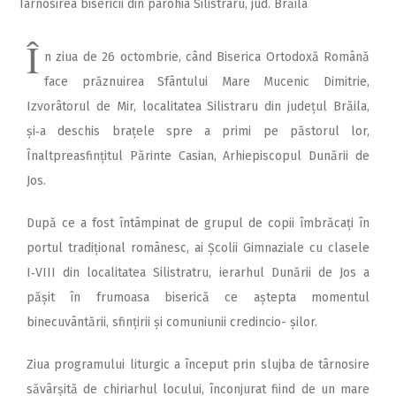
Târnosirea bisericii din parohia Silistraru, jud. Brăila
Î
n ziua de 26 octombrie, când Bi­serica Ortodoxă Ro­mână
face prăznuirea Sfântu­lui Mare Mucenic Dimitrie,
Izvorâtorul de Mir, localitatea Silistraru din județul Brăila,
și‑a deschis brațele spre a primi pe păstorul lor,
Înaltpreasfințitul Părinte Casian, Arhiepiscopul Dunării de
Jos.
După ce a fost întâmpinat de grupul de copii îmbrăcați în
portul tradițional românesc, ai Școlii Gimnaziale cu clasele
I‑VIII din localitatea Silistratru, ierarhul Dunării de Jos a
pășit în frumoasa biserică ce aștepta momentul
binecuvântării, sfin­țirii și comuniunii credincio- șilor.
Ziua programului liturgic a început prin slujba de târnosire
săvârșită de chiriarhul locului, înconjurat fiind de un mare