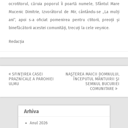
ocrotitorul, căruia poporul îi poartă numele, Sfântul Mare
Mucenic Dimitrie, Izvorâtorul de Mir, cântându‑se „La mulți
ani“, apoi s‑a oficiat pomenirea pentru ctitorii, preoții și
binefăcătorii acestei comunități, trecuți la cele veșnice.
Redacția
SFINŢIREA CASEI
NAŞTEREA MAICII DOMNULUI,
Post
PRAZNICALE A PAROHIEI
ÎNCEPUTUL MÂNTUIRII ŞI
ULMU
SEMNUL BUCURIEI
navigation
COMUNITARE
Arhiva
Anul 2026