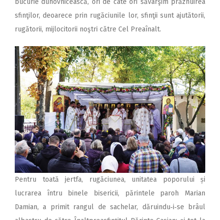
bucurie duhovnicească, ori de câte ori săvârşim prăznuirea
sfinţilor, deoarece prin rugăciunile lor, sfinţii sunt ajutătorii,
rugătorii, mijlocitorii noştri către Cel Prea­înalt.
Pentru toată jertfa, rugăciunea, unitatea poporului și
lucrarea întru binele bisericii, părintele paroh Marian
Damian, a primit rangul de sachelar, dăruindu‑i‑se brâul