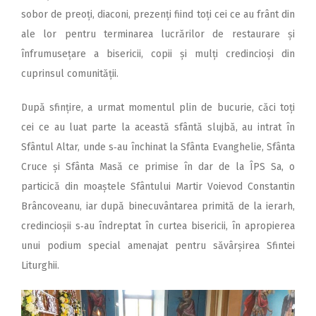
sobor de preoți, diaconi, prezenți fiind toți cei ce au frânt din
ale lor pentru terminarea lucrărilor de restaurare și
înfrumusețare a bisericii, copii și mulți credincioși din
cuprinsul comunității.
După sfințire, a urmat momentul plin de bucurie, căci toți
cei ce au luat parte la această sfântă slujbă, au intrat în
Sfântul Altar, unde s‑au închinat la Sfânta Evanghelie, Sfânta
Cruce și Sfânta Masă ce primise în dar de la ÎPS Sa, o
particică din moaștele Sfântului Martir Voievod Constantin
Brâncoveanu, iar după binecuvântarea primită de la ierarh,
credincioșii s‑au îndreptat în curtea bisericii, în apropierea
unui podium special amenajat pentru săvârșirea Sfintei
Liturghii.