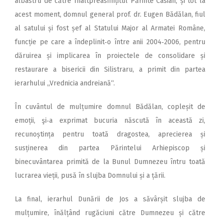
albastru de către Înaltpreasfințitul Părinte Casian; și tot la
acest moment, domnul general prof. dr. Eugen Bădălan, fiul
al satului și fost șef al Statului Major al Armatei Române,
funcție pe care a îndeplinit‑o între anii 2004‑2006, pentru
dăruirea și implicarea în proiectele de consolidare și
restaurare a bisericii din Silistraru, a primit din partea
ierarhului „Vrednicia andreiană“.
În cuvântul de mulțumire domnul Bădălan, copleșit de
emoții, şi‑a exprimat bucuria născută în această zi,
recunoștința pentru toată dragostea, aprecierea și
susținerea din partea Părintelui Arhiepis­cop și
binecuvântarea primită de la Bunul Dumnezeu întru toată
lucrarea vieții, pusă în slujba Domnului și a țării.
La final, ierarhul Dunării de Jos a săvârșit slujba de
mulțumire, înălțând rugăciuni către Dumnezeu și către