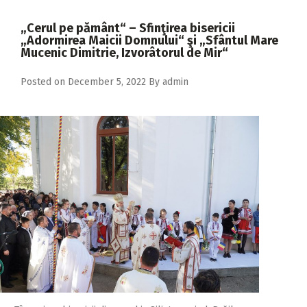
2018
„Cerul pe pământ“ – Sfinţirea bisericii
2017
„Adormirea Maicii Domnului“ şi „Sfântul Mare
Mucenic Dimitrie, Izvorâtorul de Mir“
2016
Posted on
December 5, 2022
By
admin
2015
2014
2013
2012
2011
2010
2009