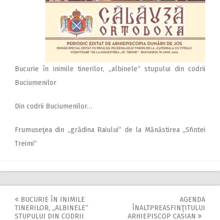
Bucurie în inimile tinerilor, „albinele“ stupului din codrii
Buciumenilor
Din codrii Buciumenilor…
Frumuseţea din „grădina Raiului“ de la Mănăstirea „Sfintei
Treimi“
BUCURIE ÎN INIMILE
AGENDA
Post
TINERILOR, „ALBINELE“
ÎNALTPREASFINŢITULUI
STUPULUI DIN CODRII
ARHIEPISCOP CASIAN