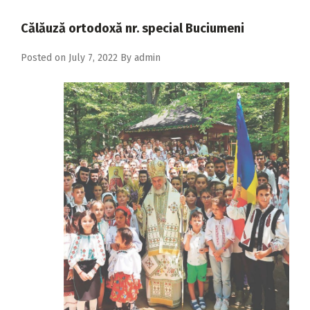
2018
Călăuză ortodoxă nr. special Buciumeni
2017
Posted on
July 7, 2022
By
admin
2016
2015
2014
2013
2012
2011
2010
2009