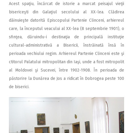
Acest spaţiu, încărcat de istorie a marcat peisajul vieţii
bisericeşti din Galaţiul secolului al XX-lea. Clădirea
dăinuieşte datorită Episcopului Partenie Clinceni, arhiereul
care, la începutul veacului al XX-lea (8 septembrie 1901), o
sfinţea, dăruindu-i destinaţia de principală instituţie
cultural-administrativă a Bisericii, înstrăinată însă în
perioada vechiului regim. Arhiereul Partenie Clinceni este şi
ctitorul Palatului mitropolitan din Iaşi, unde a fost mitropolit
al Moldovei şi Sucevei, între 1902-1908. În perioada de
păstorire la Dunărea de Jos a ridicat în Dobrogea peste 100
de biserici.