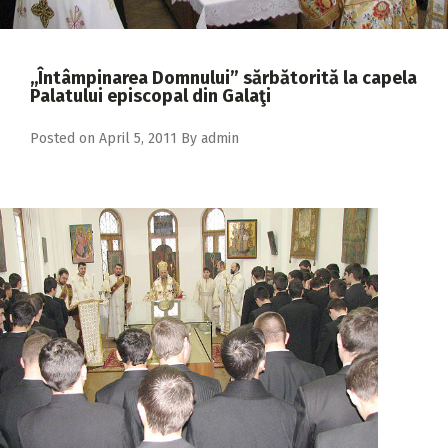
2018
2017
,,Întâmpinarea Domnului” sărbătorită la capela
2016
Palatului episcopal din Galaţi
2015
Posted on
April 5, 2011
By
admin
2014
2013
2012
2011
2010
2009