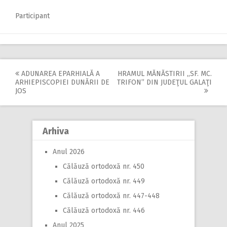
Participant
ADUNAREA EPARHIALĂ A
HRAMUL MĂNĂSTIRII ,,SF. MC.
Post
ARHIEPISCOPIEI DUNĂRII DE
TRIFON” DIN JUDEŢUL GALAŢI
JOS
navigation
Arhiva
Anul 2026
Călăuză ortodoxă nr. 450
Călăuză ortodoxă nr. 449
Călăuză ortodoxă nr. 447-448
Călăuză ortodoxă nr. 446
Anul 2025