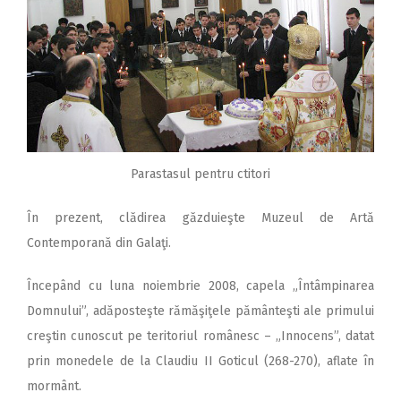
Parastasul pentru ctitori
În prezent, clădirea găzduieşte Muzeul de Artă
Contemporană din Galaţi.
Începând cu luna noiembrie 2008, capela „Întâmpinarea
Domnului”, adăposteşte rămăşiţele pământeşti ale primului
creştin cunoscut pe teritoriul românesc – „Innocens”, datat
prin monedele de la Claudiu II Goticul (268-270), aflate în
mormânt.