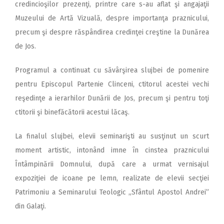
credincioşilor prezenţi, printre care s-au aflat şi angajaţii
Muzeului de Artă Vizuală, despre importanţa praznicului,
precum şi despre răspândirea credinţei creştine la Dunărea
de Jos.
Programul a continuat cu săvârşirea slujbei de pomenire
pentru Episcopul Partenie Clinceni, ctitorul acestei vechi
reşedinţe a ierarhilor Dunării de Jos, precum şi pentru toţi
ctitorii şi binefăcătorii acestui lăcaş.
La finalul slujbei, elevii seminarişti au susţinut un scurt
moment artistic, intonând imne în cinstea praznicului
Întâmpinării Domnului, după care a urmat vernisajul
expoziţiei de icoane pe lemn, realizate de elevii secţiei
Patrimoniu a Seminarului Teologic „Sfântul Apostol Andrei”
din Galaţi.