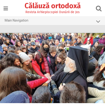
Skip
Călăuză ortodoxă
to
content
Revista Arhiepiscopiei Dunării de Jos
Main Navigation
Prima pagină
2026
2025
2024
2023
2022
2021
2020
2019