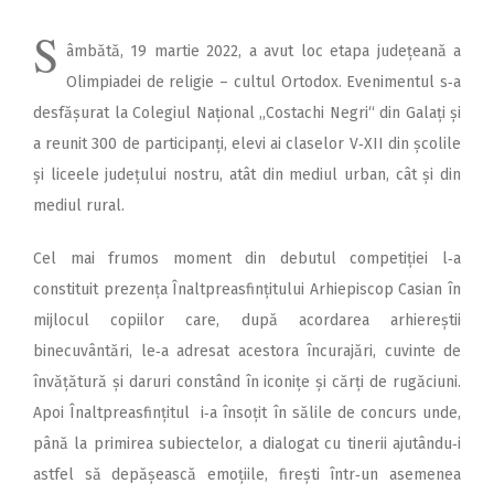
S
âmbătă, 19 martie 2022, a avut loc etapa județeană a
Olimpiadei de religie – cultul Ortodox. Evenimentul s‑a
desfășurat la Colegiul Național ,,Costachi Negri“ din Galați și
a reunit 300 de participanți, elevi ai claselor V‑XII din școlile
și liceele județului nostru, atât din mediul urban, cât și din
mediul rural.
Cel mai frumos moment din debutul competiției l‑a
constituit prezența Înaltpreasfințitului Arhiepiscop Casian în
mijlocul copiilor care, după acordarea arhiereștii
binecuvântări, le‑a adresat acestora încurajări, cuvinte de
învățătură și daruri constând în iconițe și cărți de rugăciuni.
Apoi Înaltpreasfințitul i‑a însoțit în sălile de concurs unde,
până la primirea subiectelor, a dialogat cu tinerii ajutându‑i
astfel să depășească emoțiile, firești într‑un asemenea