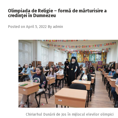
2018
Olimpiada de Religie – formă de mărturisire a
2017
credinţei în Dumnezeu
2016
Posted on
April 5, 2022
By
admin
2015
2014
2013
2012
2011
2010
2009
Chiriarhul Dunării de Jos în mijlocul elevilor olimpici