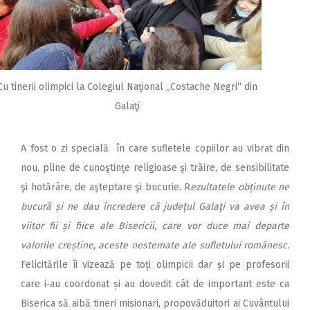
Cu tinerii olimpici la Colegiul Naţional „Costache Negri“ din
Galaţi
A fost o zi specială în care sufletele copiilor au vibrat din
nou, pline de cunoştinţe religioase şi trăire, de sensibilitate
şi hotărâre, de aşteptare şi bucurie. R
ezultatele obținute ne
bucură și ne dau încredere că județul Galați va avea și în
viitor fii și fiice ale Bisericii, care vor duce mai departe
valorile creștine, aceste nestemate ale sufletului românesc.
Felicitările îi vizează pe toți olimpicii dar și pe profesorii
care i‑au coordonat și au dovedit cât de important este ca
Biserica să aibă tineri misionari, propovăduitori ai Cuvântului