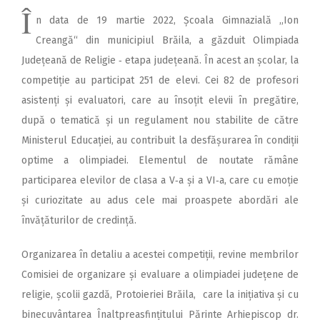
Î
n data de 19 martie 2022, Școala Gimnazială ,,Ion
Creangă“ din municipiul Brăila, a găzduit Olimpiada
Județeană de Religie ‑ etapa județeană. În acest an școlar, la
competiție au participat 251 de elevi. Cei 82 de profesori
asistenți și evaluatori, care au însoțit elevii în pregătire,
după o tematică și un regulament nou stabilite de către
Ministerul Educației, au contribuit la desfășurarea în condiții
optime a olimpiadei. Elementul de noutate rămâne
participarea elevilor de clasa a V‑a și a VI‑a, care cu emoție
și curiozitate au adus cele mai proaspete abordări ale
învățăturilor de credință.
Organizarea în detaliu a acestei competiții, revine membrilor
Comisiei de organizare și evaluare a olimpiadei județene de
religie, școlii gazdă, Protoieriei Brăila, care la inițiativa și cu
binecuvântarea Înaltpreasfințitului Părinte Arhiepiscop dr.