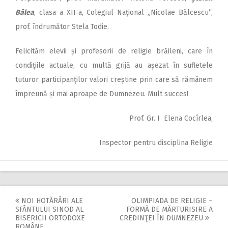
Bâlea
, clasa a XII‑a, Colegiul Naţional „Nicolae Bălcescu“,
prof. îndrumător Stela Todie.
Felicităm elevii și profesorii de religie brăileni, care în
condițiile actuale, cu multă grijă au așezat în sufletele
tuturor participanților valori creștine prin care să rămânem
împreună și mai aproape de Dumnezeu. Mult succes!
Prof. Gr. I Elena Cocîrlea,
Inspector pentru disciplina Religie
NOI HOTĂRÂRI ALE
OLIMPIADA DE RELIGIE –
Post
SFÂNTULUI SINOD AL
FORMĂ DE MĂRTURISIRE A
BISERICII ORTODOXE
CREDINŢEI ÎN DUMNEZEU
ROMÂNE