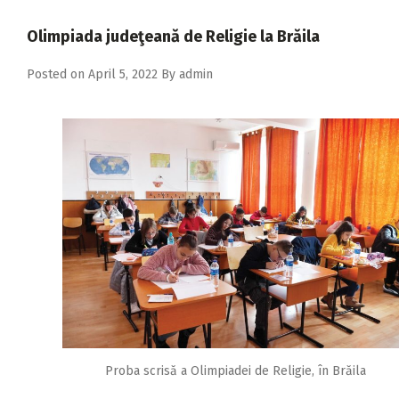
2018
Olimpiada judeţeană de Religie la Brăila
2017
Posted on
April 5, 2022
By
admin
2016
2015
2014
2013
2012
2011
2010
2009
Proba scrisă a Olimpiadei de Religie, în Brăila