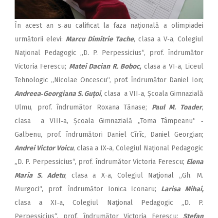
În acest an s‑au calificat la faza naţională a olimpiadei
următorii elevi:
Marcu Dimitrie Tache
, clasa a V‑a, Colegiul
Naţional Pedagogic „D. P. Perpessicius“, prof. îndrumător
Victoria Ferescu;
Matei Dacian R. Boboc,
clasa a VI‑a, Liceul
Tehnologic ,,Nicolae Oncescu“, prof. îndrumător Daniel Ion;
Andreea‑Georgiana S. Guțoi
, clasa a VII‑a, Școala Gimnazială
Ulmu, prof. îndrumător Roxana Tănase;
Paul M. Toader
,
clasa a VIII‑a, Școala Gimnazială ,,Toma Tâmpeanu“ ‑
Galbenu, prof. îndrumători Daniel Cîrîc, Daniel Georgian;
Andrei Victor Voicu
, clasa a IX‑a, Colegiul Naţional Pedagogic
„D. P. Perpessicius“, prof. îndrumător Victoria Ferescu;
Elena
Maria S. Adetu
, clasa a X‑a, Colegiul Naţional „Gh. M.
Murgoci“, prof. îndrumător Ionica Iconaru;
Larisa Mihai,
clasa a XI‑a, Colegiul Naţional Pedagogic „D. P.
Perpessicius“, prof. îndrumător Victoria Ferescu;
Ștefan