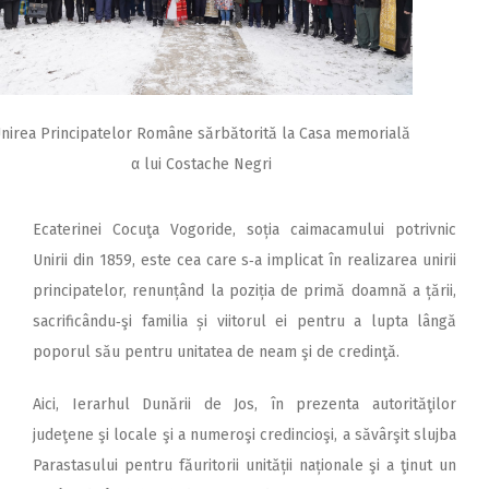
nirea Principatelor Române sărbătorită la Casa memorială
α lui Costache Negri
Ecaterinei Cocuţa Vogoride, soția caimacamului potrivnic
Unirii din 1859, este cea care s‑a implicat în realizarea unirii
principatelor, renunțând la poziția de primă doamnă a țării,
sacrificându‑şi familia și viitorul ei pentru a lupta lângă
poporul său pentru unitatea de neam şi de credinţă.
Aici, Ierarhul Dunării de Jos, în prezenta autorităţilor
judeţene şi locale şi a numeroşi credincioşi, a săvârşit slujba
Parastasului pentru făuritorii unității naționale şi a ţinut un