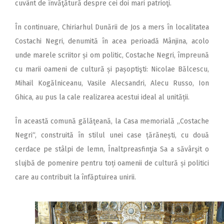
cuvânt de învăţătură despre cei doi mari patrioţi.
În continuare, Chiriarhul Du­nării de Jos a mers în localitatea
Costachi Negri, denumită în acea perioadă Mânjina, acolo
unde marele scriitor și om politic, Costache Negri, împreună
cu marii oameni de cultură și pașoptişti: Nicolae Bălcescu,
Mihail Kogălniceanu, Vasile Alecsandri, Alecu Russo, Ion
Ghica, au pus la cale realizarea acestui ideal al unității.
În această comună gălăţeană, la Casa memorială ,,Costache
Negri“, construită în stilul unei case țărănești, cu două
cerdace pe stâlpi de lemn, Înaltpreasfinţia Sa a săvârşit o
slujbă de pomenire pentru toți oamenii de cultură și politici
care au contribuit la înfăptuirea unirii.