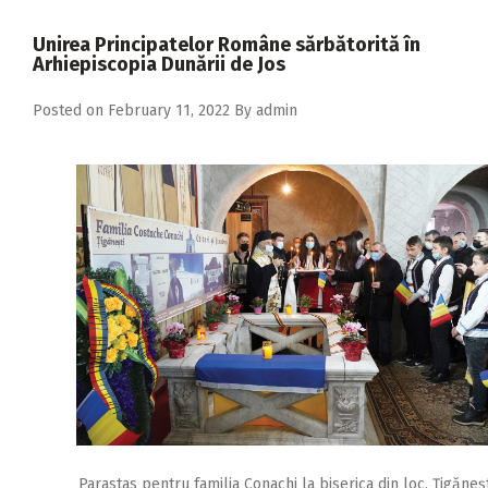
2018
Unirea Principatelor Române sărbătorită în
2017
Arhiepiscopia Dunării de Jos
2016
Posted on
February 11, 2022
By
admin
2015
2014
2013
2012
2011
2010
2009
Parastas pentru familia Conachi la biserica din loc. Ţigăneşt