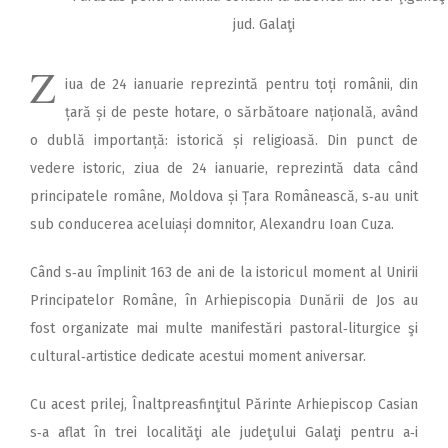
jud. Galaţi
Z
iua de 24 ianuarie reprezintă pentru toți românii, din
țară și de peste hotare, o sărbătoare națională, având
o dublă importanță: istorică și religioasă. Din punct de
vedere istoric, ziua de 24 ianuarie, reprezintă data când
principatele române, Moldova și Țara Românească, s‑au unit
sub conducerea aceluiași domnitor, Alexandru Ioan Cuza.
Când s‑au împlinit 163 de ani de la istoricul moment al Unirii
Principatelor Române, în Arhiepiscopia Dunării de Jos au
fost organizate mai multe manifestări pastoral‑liturgice şi
cultural‑artistice dedicate acestui moment aniversar.
Cu acest prilej, Înaltpreasfinţitul Părinte Arhiepiscop Casian
s‑a aflat în trei localităţi ale judeţului Galaţi pentru a‑i