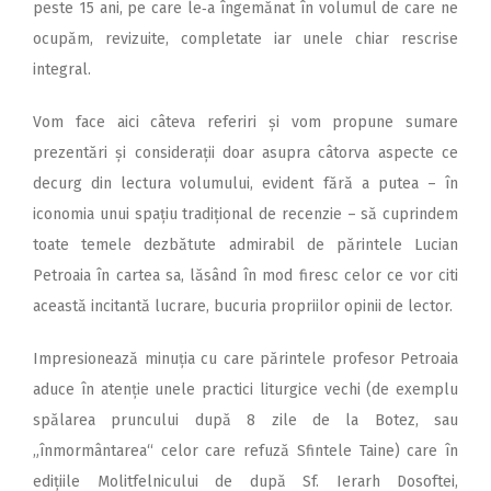
peste 15 ani, pe care le‑a îngemănat în volumul de care ne
ocupăm, revizuite, completate iar unele chiar rescrise
integral.
Vom face aici câteva referiri și vom propune sumare
prezentări și considerații doar asupra câtorva aspecte ce
decurg din lectura volumului, evident fără a putea – în
iconomia unui spațiu tradițional de recenzie – să cuprindem
toate temele dezbătute admirabil de părintele Lucian
Petroaia în cartea sa, lăsând în mod firesc celor ce vor citi
această incitantă lucrare, bucuria propriilor opinii de lector.
Impresionează minuția cu care părintele profesor Petroaia
aduce în atenție unele practici liturgice vechi (de exemplu
spălarea pruncului după 8 zile de la Botez, sau
„înmormântarea“ celor care refuză Sfintele Taine) care în
edițiile Molitfelnicului de după Sf. Ierarh Dosoftei,