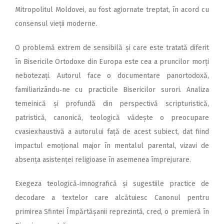
Mitropolitul Moldovei, au fost agiornate treptat, în acord cu
consensul vieții moderne.
O problemă extrem de sensibilă și care este tratată diferit
în Bisericile Ortodoxe din Europa este cea a pruncilor morți
nebotezați. Autorul face o documentare panortodoxă,
familiarizându‑ne cu practicile Bisericilor surori. Analiza
temeinică și profundă din perspectivă scripturistică,
patristică, canonică, teologică vădește o preocupare
cvasiexhaustivă a autorului față de acest subiect, dat fiind
impactul emoțional major în mentalul parental, vizavi de
absența asistenței religioase în asemenea împrejurare.
Exegeza teologică‑imnogra­fică și sugestiile practice de
decodare a textelor care alcătuiesc Canonul pentru
primirea Sfintei Împărtășanii reprezintă, cred, o premieră în