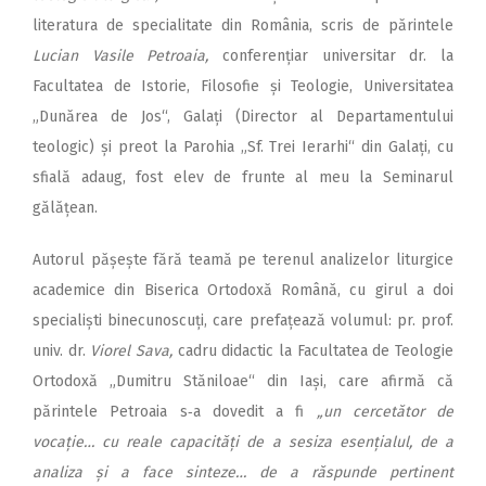
literatura de specialitate din România, scris de părintele
Lucian Vasile Petroaia,
conferențiar universitar dr. la
Facultatea de Istorie, Filosofie și Teologie, Universitatea
„Dunărea de Jos“, Galați (Director al Departamentului
teologic) și preot la Parohia „Sf. Trei Ierarhi“ din Galați, cu
sfială adaug, fost elev de frunte al meu la Seminarul
gălățean.
Autorul pășește fără teamă pe terenul analizelor liturgice
academice din Biserica Ortodoxă Română, cu girul a doi
specialiști binecunoscuți, care prefațează volumul: pr. prof.
univ. dr.
Viorel Sava,
cadru didactic la Facultatea de Teologie
Ortodoxă „Dumitru Stăniloae“ din Iași, care afirmă că
părintele Petroaia s‑a dovedit a fi
„un cercetător de
vocație… cu reale capacități de a sesiza esențialul, de a
analiza și a face sinteze… de a răspunde pertinent