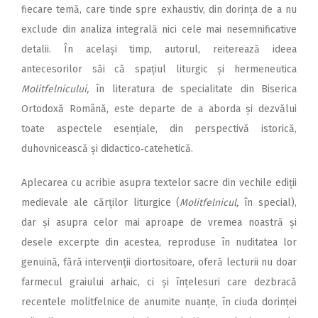
fiecare temă, care tinde spre exhaustiv, din dorința de a nu
exclude din analiza integrală nici cele mai nesemnificative
detalii. În același timp, autorul, reiterează ideea
antecesorilor săi că spațiul liturgic și hermeneutica
Molitfelnicului,
în literatura de specialitate din Biserica
Ortodoxă Română, este departe de a aborda și dezvălui
toate aspectele esențiale, din perspectivă istorică,
duhovnicească și didactico‑catehetică.
Aplecarea cu acribie asupra textelor sacre din vechile ediții
medievale ale cărților liturgice (
Molitfelnicul,
în special),
dar și asupra celor mai aproape de vremea noastră și
desele excerpte din acestea, reproduse în nuditatea lor
genuină, fără intervenții diortositoare, oferă lecturii nu doar
farmecul graiului arhaic, ci și înțelesuri care dezbracă
recentele molitfelnice de anumite nuanțe, în ciuda dorinței