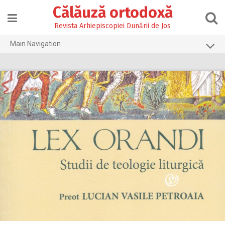
Skip
Călăuză ortodoxă
to
content
Revista Arhiepiscopiei Dunării de Jos
Main Navigation
Prima pagină
2026
2025
2024
2023
2022
2021
2020
2019