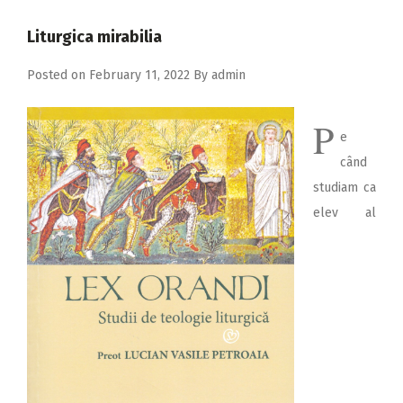
2018
Liturgica mirabilia
2017
Posted on
February 11, 2022
By
admin
2016
2015
P
e
2014
când
2013
studiam ca
2012
elev al
2011
2010
2009