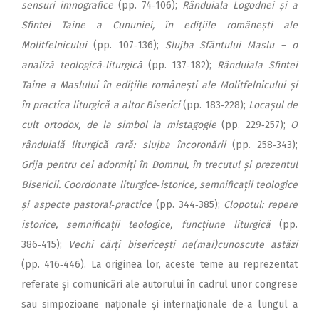
sensuri imnografice
(pp. 74‑106);
Rânduiala Logodnei și a
Sfintei Taine a Cununiei, în edițiile românești ale
Molitfelnicului
(pp. 107‑136);
Slujba Sfântului Maslu – o
analiză teologică‑liturgică
(pp. 137‑182);
Rânduiala Sfintei
Taine a Maslului în edițiile românești ale Molitfelnicului și
în practica liturgică a altor Biserici
(pp. 183‑228);
Locașul de
cult ortodox, de la simbol la mistagogie
(pp. 229‑257);
O
rânduială liturgică rară: slujba încoronării
(pp. 258‑343);
Grija pentru cei adormiți în Domnul, în trecutul și prezentul
Bisericii. Coordonate liturgice‑istorice, semnificații teologice
și aspecte pastoral‑practice
(pp. 344‑385);
Clopotul: repere
istorice, semnificații teologice, funcțiune liturgică
(pp.
386‑415);
Vechi cărți bisericești ne(mai)cunoscute astăzi
(pp. 416‑446). La originea lor, aceste teme au reprezentat
referate și comunicări ale autorului în cadrul unor congrese
sau simpozioane naționale și internaționale de‑a lungul a