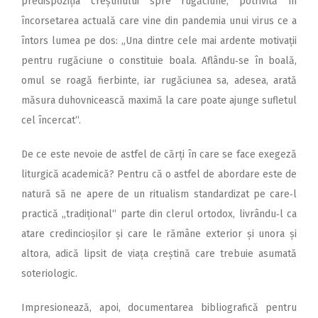
predispoziția creștinului spre rugăciune, potrivită în
încorsetarea actuală care vine din pandemia unui virus ce a
întors lumea pe dos: „Una dintre cele mai ardente motivații
pentru rugăciune o constituie boala. Aflându‑se în boală,
omul se roagă fierbinte, iar rugăciunea sa, adesea, arată
măsura duhovnicească maximă la care poate ajunge sufletul
cel încercat“.
De ce este nevoie de astfel de cărți în care se face exegeză
liturgică academică? Pentru că o astfel de abordare este de
natură să ne apere de un ritualism standardizat pe care‑l
practică „tradițional“ parte din clerul ortodox, livrându‑l ca
atare credincioșilor și care le rămâne exterior și unora și
altora, adică lipsit de viața creștină care trebuie asumată
soteriologic.
Impresionează, apoi, documentarea bibliografică pentru