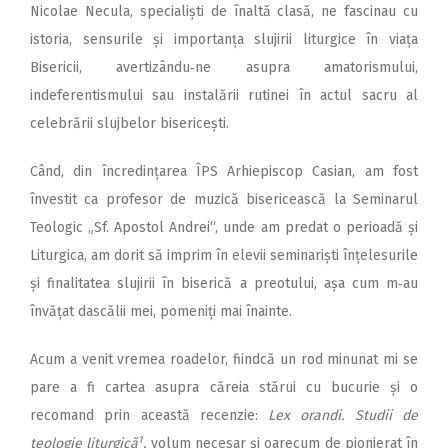
Nicolae Necula, specialiști de înaltă clasă, ne fascinau cu
istoria, sensurile și importanța slujirii liturgice în viața
Bisericii, avertizându‑ne asupra amatorismului,
indeferentismului sau instalării rutinei în actul sacru al
celebrării slujbelor bisericești.
Când, din încredințarea ÎPS Arhiepiscop Casian, am fost
învestit ca profesor de muzică bisericească la Seminarul
Teologic „Sf. Apostol Andrei“, unde am predat o perioadă și
Liturgica, am dorit să imprim în elevii seminariști înțelesurile
și finalitatea slujirii în biserică a preotului, așa cum m‑au
învățat dascălii mei, pomeniți mai înainte.
Acum a venit vremea roadelor, fiindcă un rod minunat mi se
pare a fi cartea asupra căreia stărui cu bucurie și o
recomand prin această recenzie:
Lex orandi. Studii de
1
teologie liturgică
,
volum necesar și oarecum de pionierat în