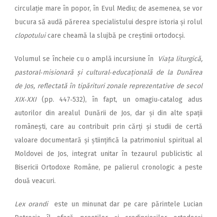
circulație mare în popor, în Evul Mediu; de asemenea, se vor
bucura să audă părerea specialistului despre istoria și rolul
clopotului
care cheamă la slujbă pe creștinii ortodocși.
Volumul se încheie cu o amplă incursiune în
Viața liturgică,
pastoral‑misionară și cultural‑educațională de la Dunărea
de Jos, reflectată în tipărituri zonale reprezentative de secol
XIX‑XXI
(pp. 447‑532), în fapt, un omagiu‑cata­log adus
autorilor din arealul Dunării de Jos, dar și din alte spații
românești, care au contribuit prin cărți și studii de certă
valoare documentară și științifică la patrimoniul spiritual al
Moldovei de Jos, integrat unitar în tezaurul publicistic al
Bisericii Ortodoxe Române, pe palierul cronologic a peste
două veacuri.
Lex orandi
este un minunat dar pe care părintele Lucian