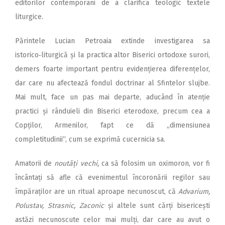
editorilor contemporani de a clarifica teologic textele
liturgice.
Părintele Lucian Petroaia extinde investigarea sa
istorico‑liturgică și la practica altor Biserici ortodoxe surori,
demers foarte important pentru evidențierea diferențelor,
dar care nu afectează fondul doctrinar al Sfintelor slujbe.
Mai mult, face un pas mai departe, aducând în atenție
practici și rânduieli din Biserici eterodoxe, precum cea a
Copților, Armenilor, fapt ce dă „dimensiunea
completitudinii“, cum se exprimă cucernicia sa.
Amatorii de
noutăți vechi,
ca să folosim un oximoron, vor fi
încântați să afle că evenimentul încoronării regilor sau
împăraților are un ritual aproape necunoscut, că
Advarium,
Polustav, Strasnic, Zaconic
și altele sunt cărți bisericești
astăzi necunoscute celor mai mulți, dar care au avut o