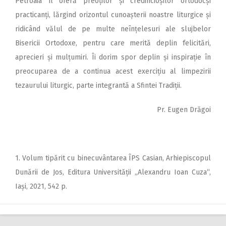
Petroaia îl oferă preoților și credincioșilor ortodocși
practicanți, lărgind orizontul cunoașterii noastre liturgice și
ridicând vălul de pe multe neînțelesuri ale slujbelor
Bisericii Ortodoxe, pentru care merită deplin felicitări,
aprecieri și mulțumiri. Îi dorim spor deplin și inspirație în
preocuparea de a continua acest exercițiu al limpezirii
tezaurului liturgic, parte integrantă a Sfintei Tradiții.
Pr. Eugen Drăgoi
1. Volum tipărit cu binecuvântarea ÎPS Casian, Arhiepiscopul
Dunării de Jos, Editura Universității „Alexandru Ioan Cuza“,
Iași, 2021, 542 p.