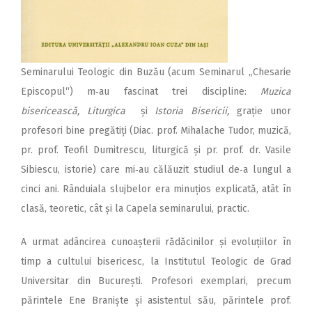
Seminarului Teologic din Buzău (acum Seminarul „Chesarie
Episcopul“) m‑au fascinat trei discipline:
Muzica
bisericească, Liturgica
și
Istoria Bisericii,
grație unor
profesori bine pregătiți (Diac. prof. Mihalache Tudor, muzică,
pr. prof. Teofil Dumitrescu, liturgică și pr. prof. dr. Vasile
Sibiescu, istorie) care mi‑au călăuzit studiul de‑a lungul a
cinci ani. Rânduiala slujbelor era minuțios explicată, atât în
clasă, teoretic, cât și la Capela seminarului, practic.
A urmat adâncirea cunoașterii rădăcinilor și evoluțiilor în
timp a cultului bisericesc, la Institutul Teologic de Grad
Universitar din București. Profesori exemplari, precum
părintele Ene Braniște și asistentul său, părintele prof.