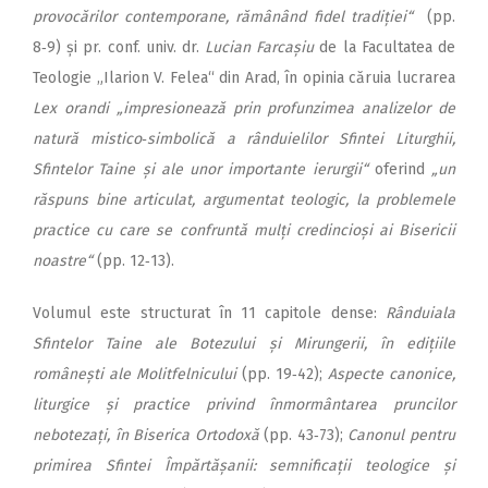
provocărilor contemporane, rămânând fidel tradiției“
(pp.
8‑9) și pr. conf. univ. dr.
Lucian Farcașiu
de la Facultatea de
Teologie „Ilarion V. Felea“ din Arad, în opinia căruia lucrarea
Lex orandi
„impresionează prin profunzimea analizelor de
natură mistico‑simbolică a rânduielilor Sfintei Liturghii,
Sfintelor Taine și ale unor importante ierurgii“
oferind
„un
răspuns bine articulat, argumentat teologic, la problemele
practice cu care se confruntă mulți credincioși ai Bisericii
noastre“
(pp. 12‑13).
Volumul este structurat în 11 capitole dense:
Rânduiala
Sfintelor Taine ale Botezului și Mirungerii, în edițiile
românești ale Molitfelnicului
(pp. 19‑42);
Aspecte canonice,
liturgice și practice privind înmormântarea pruncilor
nebotezați, în Biserica Ortodoxă
(pp. 43‑73);
Canonul pentru
primirea Sfintei Împărtășanii: semnificații teologice și