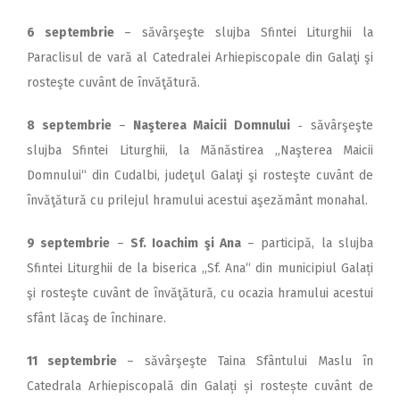
6 septembrie
– săvârşeşte slujba Sfintei Liturghii la
Paraclisul de vară al Catedralei Arhiepiscopale din Galaţi şi
rosteşte cuvânt de învăţătură.
8 septembrie
–
Naşterea Maicii Domnului
‑ săvârşeşte
slujba Sfintei Liturghii, la Mănăstirea „Naşterea Maicii
Domnului“ din Cudalbi, judeţul Galaţi şi rosteşte cuvânt de
învăţătură cu prilejul hramului acestui aşezământ monahal.
9 septembrie
–
Sf. Ioachim şi Ana
– participă, la slujba
Sfintei Liturghii de la biserica „Sf. Ana“ din municipiul Galați
şi rosteşte cuvânt de învăţătură, cu ocazia hramului acestui
sfânt lăcaş de închinare.
11 septembrie
– săvârşeşte Taina Sfântului Maslu în
Catedrala Arhiepiscopală din Galați și rostește cuvânt de