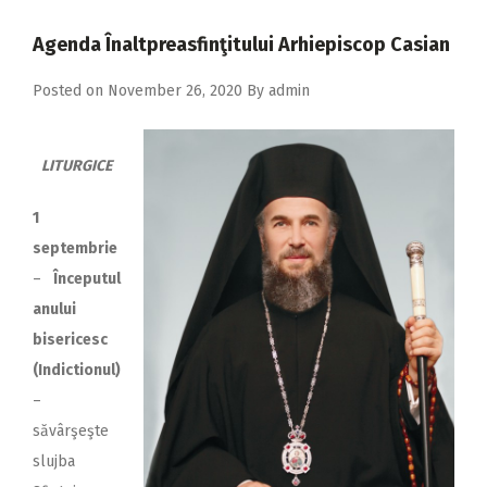
2018
Agenda Înaltpreasfinţitului Arhiepiscop Casian
2017
Posted on
November 26, 2020
By
admin
2016
2015
LITURGICE
2014
2013
1
septembrie
2012
–
Începutul
2011
anului
2010
bisericesc
(Indictionul)
2009
–
săvârşeşte
slujba