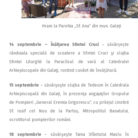
Hram la Parohia „Sf. Ana“ din mun. Galați
14 septembrie – Înălțarea Sfintei Cruci ‑
săvârșește
rânduiala specială de scoatere a Sfintei Cruci şi slujba
Sfintei Liturghii la Paraclisul de vară al Catedralei
Arhiepiscopale din Galaţi, rostind cuvânt de învățătură.
15 septembrie
– săvârşeşte slujba de Tedeum în Catedrala
Arhiepiscopală din Galați, în prezenţa angajaţilor Grupului
de Pompieri ,,General Eremia Grigorescu“, cu prilejul cinstirii
Sf. Iosif cel Nou de la Partoș, Mitropolitul Banatului,
ocrotitorul pompierilor români.
18 septembrie
– săvârşeşte Taina Sfântului Maslu în