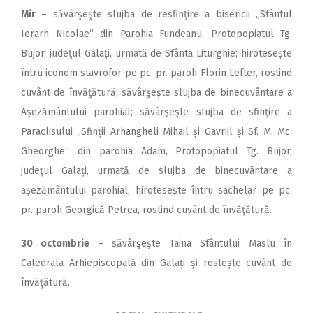
Mir
– săvârşeşte slujba de resfinţire a bisericii „Sfântul
Ierarh Nicolae“ din Parohia Fundeanu, Protopopiatul Tg.
Bujor, judeţul Galați, urmată de Sfânta Liturghie; hirotesește
întru iconom stavrofor pe pc. pr. paroh Florin Lefter, rostind
cuvânt de învăţătură; săvârşește slujba de binecuvântare a
Aşezământului parohial; săvârşeşte slujba de sfinţire a
Paraclisului „Sfinții Arhangheli Mihail și Gavriil și Sf. M. Mc.
Gheorghe“ din parohia Adam, Protopopiatul Tg. Bujor,
judeţul Galați, urmată de slujba de binecuvântare a
aşezământului parohial; hirotesește întru sachelar pe pc.
pr. paroh Georgică Petrea, rostind cuvânt de învăţătură.
30 octombrie
– săvârşeşte Taina Sfântului Maslu în
Catedrala Arhiepiscopală din Galați și rostește cuvânt de
învățătură.