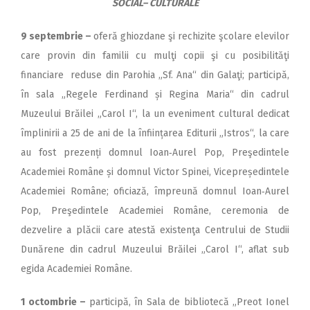
SOCIAL– CULTURALE
9 septembrie –
oferă ghiozdane şi rechizite şcolare elevilor
care provin din familii cu mulţi copii şi cu posibilităţi
financiare reduse din Parohia „Sf. Ana“ din Galaţi; participă,
în sala „Regele Ferdinand și Regina Maria“ din cadrul
Muzeului Brăilei „Carol I“, la un eveniment cultural dedicat
împlinirii a 25 de ani de la înființarea Editurii „Istros“, la care
au fost prezenți domnul Ioan‑Aurel Pop, Preşedintele
Academiei Române și domnul Victor Spinei, Vicepreședintele
Academiei Române; oficiază, împreună domnul Ioan‑Aurel
Pop, Preşedintele Academiei Române, ceremonia de
dezvelire a plăcii care atestă existenţa Centrului de Studii
Dunărene din cadrul Muzeului Brăilei „Carol I“, aflat sub
egida Academiei Ro­mâne.
1 octombrie –
participă, în Sala de bibliotecă „Preot Ionel