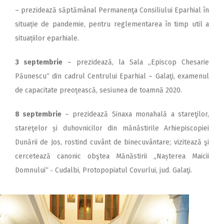
– prezidează săptămânal Per­manenţa Consiliului Eparhial în
situație de pandemie, pentru reglementarea în timp util a
situațiilor eparhiale.
3 septembrie
– prezidează, la Sala ,,Episcop Chesarie
Păunescu“ din cadrul Centrului Eparhial – Galaţi, examenul
de capacitate preoţească, sesiunea de toamnă 2020.
8 septembrie
– prezidează Sinaxa monahală a stareţilor,
stareţelor și duhovnicilor din mănăstirile Arhiepiscopiei
Dunării de Jos, rostind cuvânt de binecuvântare; vizitează şi
cercetează canonic obştea Mănăstirii „Nașterea Maicii
Domnului“ ‑ Cudalbi, Pro­topopiatul Covurlui, jud. Galaţi.