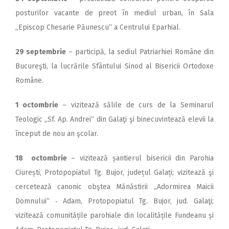
posturilor vacante de preot în mediul urban, în Sala
,,Episcop Chesarie Păunescu“ a Centrului Eparhial.
29 septembrie
– participă, la sediul Patriarhiei Române din
Bucureşti, la lucrările Sfântului Sinod al Bisericii Ortodoxe
Române.
1 octombrie
– vizitează sălile de curs de la Seminarul
Teologic „Sf. Ap. Andrei“ din Galaţi şi binecuvintează elevii la
început de nou an şcolar.
18 octombrie
– vizitează șantierul bisericii din Parohia
Ciurești, Protopopiatul Tg. Bujor, județul Galați; vizitează şi
cercetează canonic obştea Mănăstirii „Adormirea Maicii
Domnului“ ‑ Adam, Protopopiatul Tg. Bujor, jud. Galaţi;
vizitează comunitățile parohiale din localitățile Fundeanu și