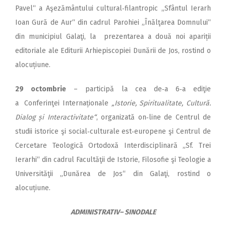
Pavel“ a Aşezământului cultural‑filantropic „Sfântul Ierarh
Ioan Gură de Aur“ din cadrul Parohiei „Înălţarea Domnului“
din municipiul Galaţi, la prezentarea a două noi apariții
editoriale ale Editurii Arhiepiscopiei Dunării de Jos, rostind o
alocuțiune.
29 octombrie
– participă la cea de‑a 6‑a ediţie
a Conferinţei Internaționale
„Istorie, Spiritualitate, Cultură.
Dialog și Interactivitate“
, organizată on‑line de Centrul de
studii istorice şi social‑culturale est‑europene şi Centrul de
Cercetare Teologică Ortodoxă Interdisciplinară „Sf. Trei
Ierarhi“ din cadrul Facultăţii de Istorie, Filosofie şi Teologie a
Universităţii „Dunărea de Jos“ din Galaţi, rostind o
alocuțiune.
ADMINISTRATIV– SINODALE