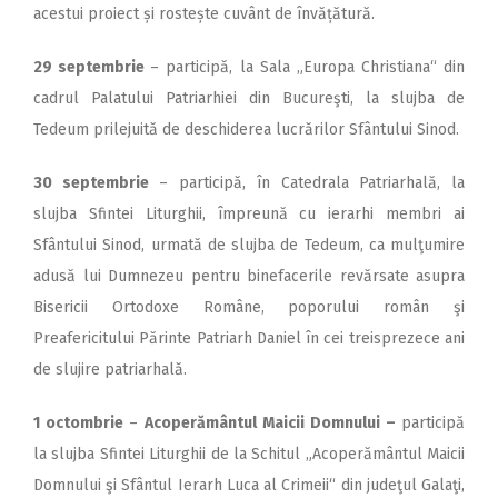
acestui proiect și rostește cuvânt de învățătură.
29 septembrie
– participă, la Sala „Europa Christiana“ din
cadrul Palatului Patriarhiei din Bucureşti, la slujba de
Tedeum prilejuită de deschiderea lucrărilor Sfântului Sinod.
30 septembrie
– participă, în Catedrala Patriarhală, la
slujba Sfintei Liturghii, împreună cu ierarhi membri ai
Sfântului Sinod, urmată de slujba de Tedeum, ca mulţumire
adusă lui Dumnezeu pentru binefacerile revărsate asupra
Bisericii Ortodoxe Române, poporului român şi
Preafericitului Părinte Patriarh Daniel în cei treisprezece ani
de slujire patriarhală.
1 octombrie
–
Acoperământul Maicii Domnului –
participă
la slujba Sfintei Liturghii de la Schitul „Acoperământul Maicii
Domnului şi Sfântul Ierarh Luca al Crimeii“ din judeţul Galaţi,