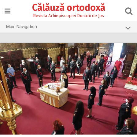
Skip
Călăuză ortodoxă
to
content
Revista Arhiepiscopiei Dunării de Jos
Main Navigation
Prima pagină
2026
2025
2024
2023
2022
2021
2020
2019