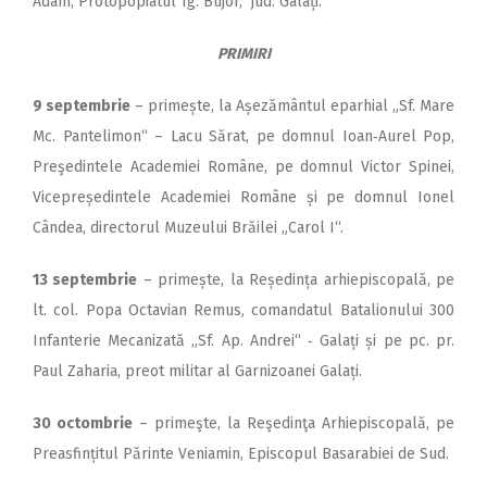
Adam, Protopopiatul Tg. Bujor, jud. Galați.
PRIMIRI
9 septembrie
– primește, la Așezământul eparhial „Sf. Mare
Mc. Pantelimon“ – Lacu Sărat, pe domnul Ioan‑Aurel Pop,
Preşedintele Academiei Române, pe domnul Victor Spinei,
Vicepreședintele Academiei Române și pe domnul Ionel
Cândea, directorul Muzeului Brăilei „Carol I“.
13 septembrie
– primește, la Reședința arhiepiscopală, pe
lt. col. Popa Octavian Remus, co­mandatul Batalionului 300
In­fanterie Mecanizată „Sf. Ap. Andrei“ ‑ Galați și pe pc. pr.
Paul Zaharia, preot militar al Garnizoanei Galați.
30 octombrie
– primeşte, la Reşedinţa Arhiepiscopală, pe
Preasfințitul Părinte Veniamin, Episcopul Basarabiei de Sud.