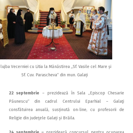
lujba Vecerniei cu Litia la Mănăstirea „Sf. Vasile cel Mare și
Sf. Cuv. Parascheva“ din mun. Galați
22 septembrie
– prezidează în Sala ,,Episcop Chesarie
Păunescu“ din cadrul Centrului Eparhial – Galaţi
consfătuirea anuală, susținută on‑line, cu profesorii de
Religie din judeţele Galați și Brăila.
24 septembrie –
prezidează concursul pentru ocuparea