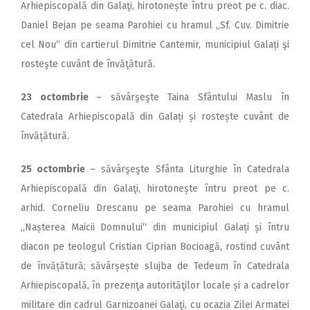
Arhiepiscopală din Galaţi, hirotonește întru preot pe c. diac.
Daniel Bejan pe seama Parohiei cu hramul „Sf. Cuv. Dimitrie
cel Nou“ din cartierul Dimitrie Cantemir, municipiul Galați şi
rosteşte cuvânt de învăţătură.
23 octombrie
– săvârşeşte Taina Sfântului Maslu în
Catedrala Arhiepiscopală din Galați și rostește cuvânt de
învățătură.
25 octombrie
– săvârşeşte Sfânta Liturghie în Catedrala
Arhiepiscopală din Galaţi, hirotonește întru preot pe c.
arhid. Corneliu Drescanu pe seama Parohiei cu hramul
„Nașterea Maicii Domnului“ din municipiul Galați și întru
diacon pe teologul Cristian Ciprian Bocioagă, rostind cuvânt
de învățătură; săvârșește slujba de Tedeum în Catedrala
Arhiepiscopală, în prezenţa autorităţilor locale și a cadrelor
militare din cadrul Garnizoanei Galaţi, cu ocazia Zilei Armatei