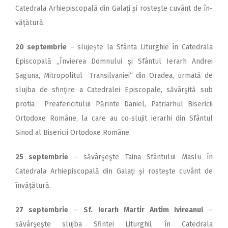
Catedrala Arhiepiscopală din Galați și rostește cuvânt de în­
vățătură.
20 septembrie
– slujește la Sfânta Liturghie în Catedrala
Episcopală „Învierea Domnului și Sfântul Ierarh Andrei
Șaguna, Mitropolitul Transilvaniei“ din Oradea, urmată de
slujba de sfinţire a Catedralei Episcopale, săvârşită sub
protia Preafericitului Părinte Daniel, Patriarhul Bisericii
Ortodoxe Române, la care au co‑slujit ierarhi din Sfântul
Sinod al Bisericii Ortodoxe Române.
25 septembrie
– săvârşeşte Taina Sfântului Maslu în
Catedrala Arhiepiscopală din Galați și rostește cuvânt de
învățătură.
27 septembrie
–
Sf. Ierarh Martir Antim Ivireanul
–
săvârşeşte slujba Sfintei Liturghii, în Catedrala