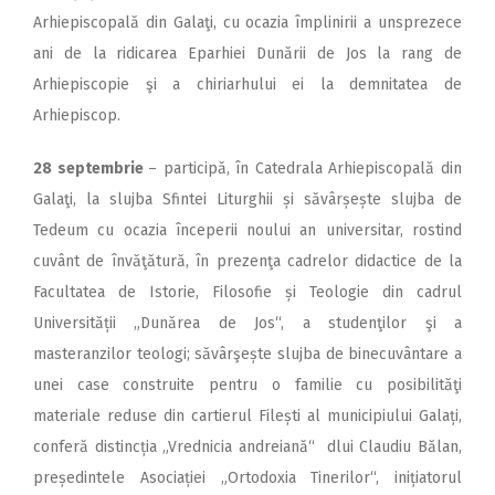
Arhiepiscopală din Galaţi, cu ocazia împlinirii a unsprezece
ani de la ridicarea Eparhiei Dunării de Jos la rang de
Arhiepiscopie şi a chiriarhului ei la demnitatea de
Arhiepiscop.
28 septembrie
– participă, în Catedrala Arhiepiscopală din
Galaţi, la slujba Sfintei Liturghii și săvârșește slujba de
Tedeum cu ocazia începerii noului an universitar, rostind
cuvânt de învăţătură, în prezenţa cadrelor didactice de la
Facultatea de Istorie, Filosofie și Teologie din cadrul
Universității „Dunărea de Jos“, a studenţilor şi a
masteranzilor teologi; săvârşește slujba de binecuvântare a
unei case construite pentru o familie cu posibilităţi
materiale reduse din cartierul Filești al municipiului Galați,
conferă distincția „Vrednicia andreiană“ dlui Claudiu Bălan,
președintele Asociației „Ortodoxia Tinerilor“, inițiatorul