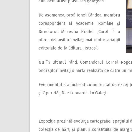
cunoscut artist plastician gălăţean.
De asemenea, prof. Ionel Cândea, membru
corespondent al Academiei Române şi
Directorul Muzeului Brăilei „Carol I“ a
oferit distinşilor invitaţi mai multe apariţii
editoriale de la Editura „Istros“.
Nu în ultimul rând, Comandorul Cornel Rogozan
onoraţilor invitaţi o hartă realizată de către un 
Evenimentul s‑a încheiat cu un recital de excepţi
şi Operetă „Nae Leonard“ din Galaţi.
Expoziţia prezintă evoluţia cartografiei spaţiulu
colecţia de hărţi şi planuri constituită de marg