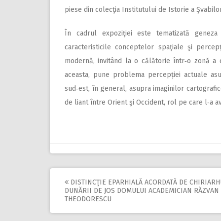
piese din colecţia Institutului de Istorie a Şvabilo
În cadrul expoziţiei este tematizată geneza 
caracteristicile conceptelor spaţiale şi perce
modernă, invitând la o călătorie într‑o zonă a
aceasta, pune problema percepției actuale asup
sud‑est, în general, asupra imaginilor cartografic
de liant între Orient şi Occident, rol pe care l‑a av
DISTINCŢIE EPARHIALĂ ACORDATĂ DE CHIRIARH
Post
DUNĂRII DE JOS DOMULUI ACADEMICIAN RĂZVAN
THEODORESCU
navigation