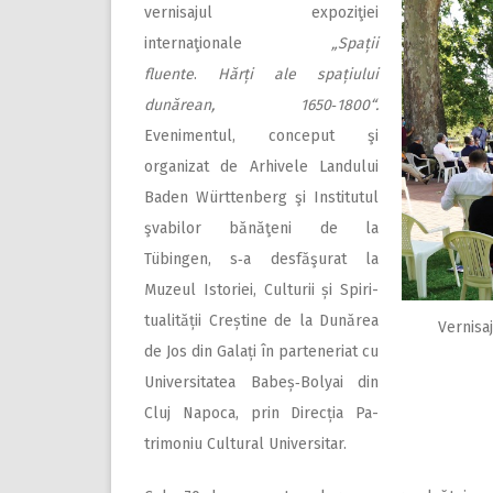
vernisajul expoziţiei
internaţionale
„Spații
fluente
.
Hărți ale spațiului
dunărean, 1650‑1800“.
Evenimentul, conceput şi
organizat de Arhivele Landu­lui
Baden Württenberg şi Institutul
şvabilor bănăţeni de la
Tübingen, s‑a desfăşurat la
Muzeul Istoriei, Culturii și Spi­ri­
tualității Creștine de la Dunărea
Vernisaj
de Jos din Galați în par­teneriat cu
Universitatea Babeș‑Bolyai din
Cluj Napoca, prin Direcția Pa­
trimoniu Cultural Universitar.