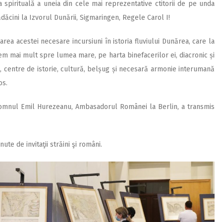
la spirituală a uneia din cele mai reprezentative ctitorii de pe unda
dăcini la Izvorul Dunării, Sigmaringen, Regele Carol I!
rea acestei necesare incursiuni în istoria fluviului Dunărea, care la
m mai mult spre lumea mare, pe harta binefacerilor ei, diacronic și
lina, centre de istorie, cultură, belșug și necesară armonie interumană
os.
 domnul Emil Hurezeanu, Ambasadorul Românei la Berlin, a transmis
ute de invitaţii străini şi români.