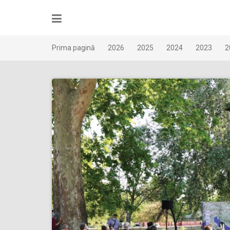
Skip
to
content
Prima pagină
2026
2025
2024
2023
2