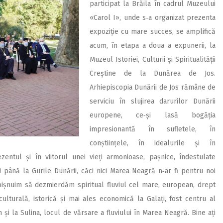
participat la Brăila în cadrul Muzeului
«Carol I», unde s‑a organizat prezenta
expoziție cu mare succes, se amplifică
acum, în etapa a doua a expunerii, la
Muzeul Istoriei, Culturii și Spiritualității
Creștine de la Dunărea de Jos.
Arhiepiscopia Dunării de Jos rămâne de
serviciu în slujirea darurilor Dunării
europene, ce‑și lasă bogăția
impresionantă în sufletele, în
conștiințele, în idealurile și în
zentul și în viitorul unei vieți armonioase, pașnice, îndestulate
i până la Gurile Dunării, căci nici Marea Neagră n‑ar fi pentru noi
ișnuim să dezmierdăm spiritual fluviul cel mare, european, drept
ulturală, istorică și mai ales economică la Galați, fost centru al
i la Sulina, locul de vărsare a fluviului în Marea Neagră. Bine ați