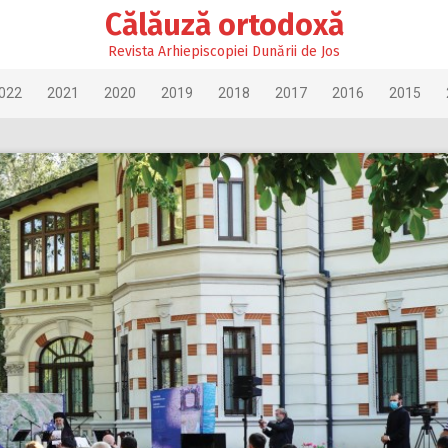
Călăuză ortodoxă
Revista Arhiepiscopiei Dunării de Jos
022
2021
2020
2019
2018
2017
2016
2015