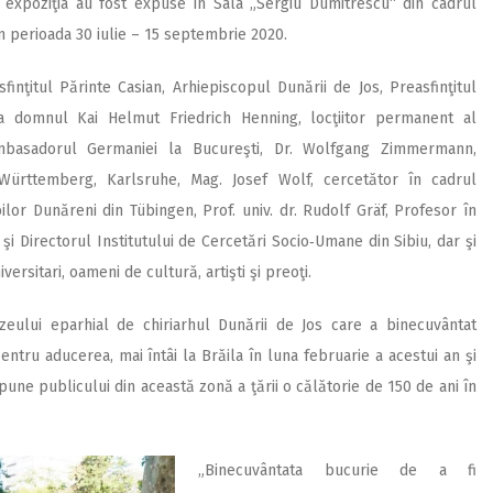
expoziţia au fost expuse în Sala „Sergiu Dumitrescu“ din cadrul
în perioada 30 iulie – 15 septembrie 2020.
finţitul Părinte Casian, Arhiepiscopul Dunării de Jos, Preasfinţitul
 Sa domnul Kai Helmut Friedrich Henning, locţiitor permanent al
mbasadorul Germaniei la Bucureşti, Dr. Wolfgang Zimmermann,
‑Württemberg, Karlsruhe, Mag. Josef Wolf, cercetător în cadrul
bilor Dunăreni din Tübingen, Prof. univ. dr. Rudolf Gräf, Profesor în
şi Directorul Institutului de Cercetări Socio‑Umane din Sibiu, dar şi
versitari, oameni de cultură, artişti şi preoţi.
eului eparhial de chiriarhul Dunării de Jos care a binecuvântat
entru aducerea, mai întâi la Brăila în luna februarie a acestui an şi
opune publicului din această zonă a ţării o călătorie de 150 de ani în
„Binecuvântata bucurie de a fi