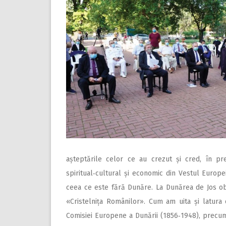
așteptările celor ce au crezut și cred, în pre
spiritual‑cultural și economic din Vestul Europe
ceea ce este fără Dunăre. La Dunărea de Jos ob
«Cristelnița Românilor». Cum am uita și latura c
Comisiei Europene a Dunării (1856‑1948), precum ș