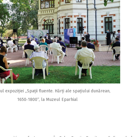
ul expoziției „Spații fluente. Hărți ale spațiului dunărean,
1650‑1800“, la Muzeul Eparhial