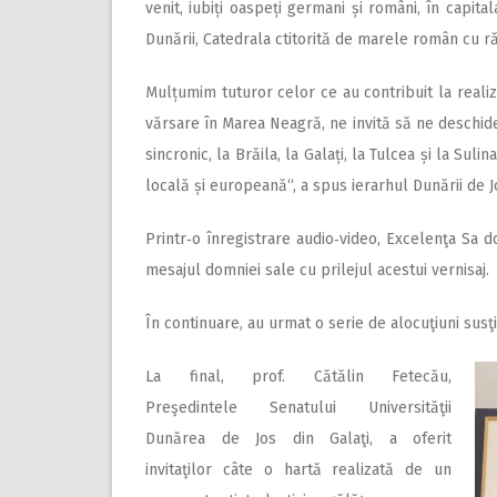
venit, iubiți oaspeți germani și români, în capita
Dunării, Catedrala ctitorită de marele român cu ră
Mulțumim tuturor celor ce au contribuit la realiza
vărsare în Marea Neagră, ne invită să ne deschide
sincronic, la Brăila, la Galați, la Tulcea și la Su
locală și europeană“, a spus ierarhul Dunării de J
Printr‑o înregistrare audio‑video, Excelenţa Sa
mesajul domniei sale cu prilejul acestui vernisaj.
În continuare, au urmat o serie de alocuţiuni susţin
La final, prof. Cătălin Fetecău,
Preşedintele Senatului Universităţii
Dunărea de Jos din Galaţi, a oferit
invitaţilor câte o hartă realizată de un