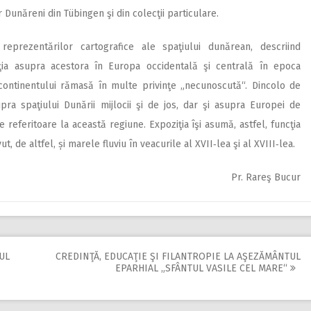
r Dunăreni din Tübingen şi din colecţii particulare.
reprezentărilor cartografice ale spaţiului dunărean, descriind
pţia asupra acestora în Europa occidentală şi centrală în epoca
 continentului rămasă în multe privinţe „necunoscută“. Dincolo de
ra spaţiului Dunării mijlocii şi de jos, dar şi asupra Europei de
e referitoare la această regiune. Expoziţia îşi asumă, astfel, funcţia
ut, de altfel, și marele fluviu în veacurile al XVII‑lea şi al XVIII‑lea.
Pr. Rareş Bucur
UL
CREDINŢĂ, EDUCAŢIE ŞI FILANTROPIE LA AŞEZĂMÂNTUL
EPARHIAL „SFÂNTUL VASILE CEL MARE“