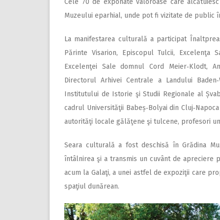
Cele 70 de exponate valoroase care alcătuiesc 
Muzeului eparhial, unde pot fi vizitate de public 
La manifestarea culturală a participat Înaltpreas
Părinte Visarion, Episcopul Tulcii, Excelenţa
Excelenţei Sale domnul Cord Meier‑Klodt, A
Directorul Arhivei Centrale a Landului Baden
Institutului de Istorie şi Studii Regionale al Șva
cadrul Universităţii Babeș‑Bolyai din Cluj‑Napoca 
autorităţi locale gălăţene şi tulcene, profesori uni
Seara culturală a fost deschisă în Grădina Muz
întâlnirea şi a transmis un cuvânt de apreciere p
acum la Galaţi, a unei astfel de expoziţii care pr
spaţiul dunărean.