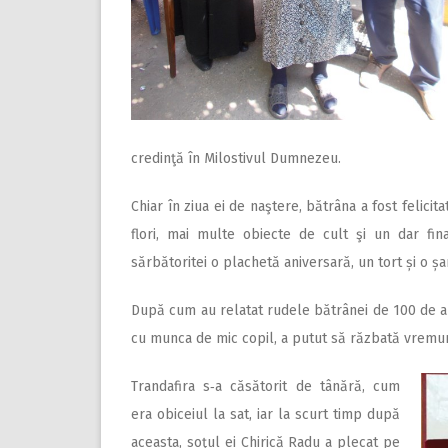
credinţă în Milostivul Dumnezeu.
Chiar în ziua ei de naştere, bătrâna a fost felicit
flori, mai multe obiecte de cult şi un dar financ
sărbătoritei o plachetă aniversară, un tort și o ș
După cum au relatat rudele bătrânei de 100 de ani 
cu munca de mic copil, a putut să răzbată vremuril
Trandafira s‑a căsătorit de tânără, cum
era obiceiul la sat, iar la scurt timp după
aceasta, soţul ei Chirică Radu a plecat pe