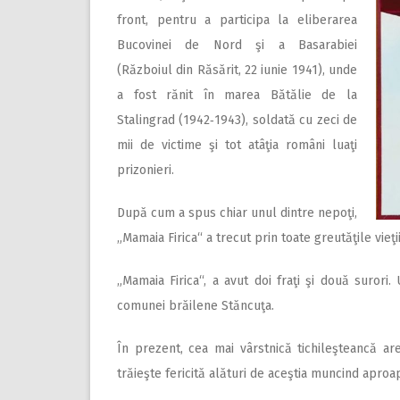
front, pentru a participa la eliberarea
Bucovinei de Nord şi a Basarabiei
(Războiul din Răsărit, 22 iunie 1941), unde
a fost rănit în marea Bătălie de la
Stalingrad (1942‑1943), soldată cu zeci de
mii de victime şi tot atâţia români luaţi
prizonieri.
După cum a spus chiar unul dintre nepoţi,
„Mamaia Firica“ a trecut prin toate greutăţile vieţ
„Mamaia Firica“, a avut doi fraţi şi două surori.
comunei brăilene Stăncuţa.
În prezent, cea mai vârstnică tichileşteancă are 
trăieşte fericită alături de aceştia muncind aproap