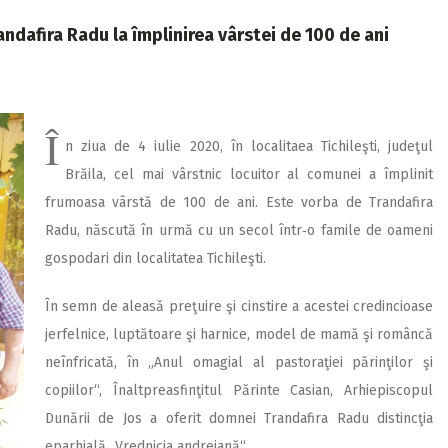
ndafira Radu la împlinirea vârstei de 100 de ani
Î
n ziua de 4 iulie 2020, în localitaea Tichileşti, judeţul
Brăila, cel mai vârstnic locuitor al comunei a împlinit
frumoasa vârstă de 100 de ani. Este vorba de Trandafira
Radu, născută în urmă cu un secol într‑o famile de oameni
gospodari din localitatea Tichileşti.
În semn de aleasă preţuire şi cinstire a acestei credincioase
jerfelnice, luptătoare şi harnice, model de mamă şi româncă
neînfricată, în „Anul omagial al pastoraţiei părinţilor şi
copiilor“, Înaltpreasfinţitul Părinte Casian, Arhiepiscopul
Dunării de Jos a oferit domnei Trandafira Radu distincţia
eparhială „Vrednicia andreiană“.