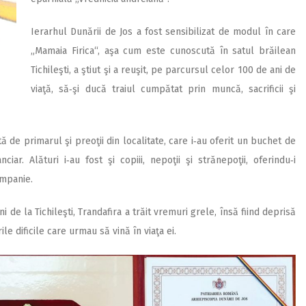
Ierarhul Dunării de Jos a fost sensibilizat de modul în care
„Mamaia Firica“, aşa cum este cunoscută în satul brăilean
Tichileşti, a ştiut şi a reuşit, pe parcursul celor 100 de ani de
viaţă, să‑şi ducă traiul cumpătat prin muncă, sacrificii şi
ată de primarul şi preoţii din localitate, care i‑au oferit un buchet de
iar. Alături i‑au fost şi copiii, nepoţii şi strănepoţii, oferindu‑i
ampanie.
de la Tichileşti, Trandafira a trăit vremuri grele, însă fiind deprisă
e dificile care urmau să vină în viaţa ei.