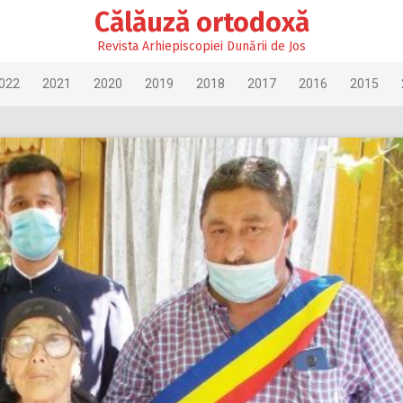
Călăuză ortodoxă
Revista Arhiepiscopiei Dunării de Jos
022
2021
2020
2019
2018
2017
2016
2015