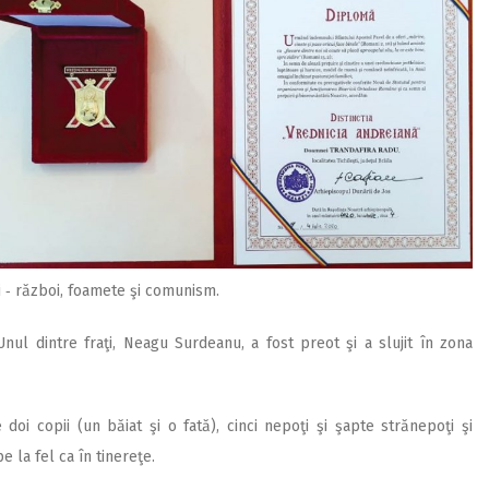
ii ‑ război, foamete şi comunism.
 Unul dintre fraţi, Neagu Surdeanu, a fost preot şi a slujit în zona
doi copii (un băiat şi o fată), cinci nepoţi şi şapte strănepoţi şi
e la fel ca în tinereţe.