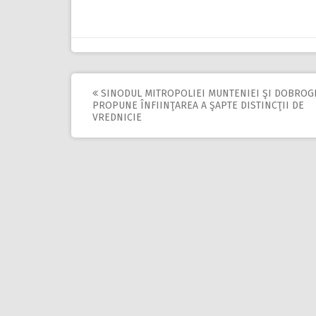
SINODUL MITROPOLIEI MUNTENIEI ŞI DOBROG
Post
PROPUNE ÎNFIINŢAREA A ŞAPTE DISTINCŢII DE
VREDNICIE
navigation