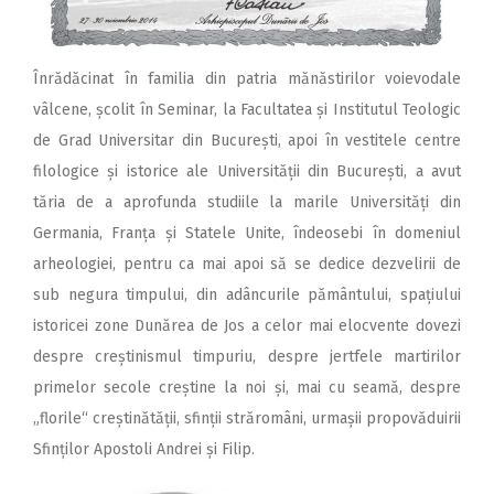
Înrădăcinat în familia din patria mănăstirilor voievodale
vâlcene, școlit în Seminar, la Facultatea și Institutul Teologic
de Grad Universitar din București, apoi în vestitele centre
filologice și istorice ale Universității din București, a avut
tăria de a aprofunda studiile la marile Universități din
Germania, Franța și Statele Unite, îndeosebi în domeniul
arheologiei, pentru ca mai apoi să se dedice dezvelirii de
sub negura timpului, din adâncurile pământului, spațiului
istoricei zone Dunărea de Jos a celor mai elocvente dovezi
despre creștinismul timpuriu, despre jertfele martirilor
primelor secole creștine la noi și, mai cu seamă, despre
„florile“ creștinătății, sfinții străromâni, urmașii propovăduirii
Sfinților Apostoli Andrei și Filip.