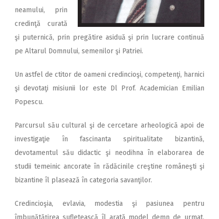
neamului, prin
credinţă curată
şi puternică, prin pregătire asiduă şi prin lucrare continuă
pe Altarul Domnului, semenilor şi Patriei.
Un astfel de ctitor de oameni credincioşi, competenţi, harnici
şi devotaţi misiunii lor este Dl Prof. Academician Emilian
Popescu.
Parcursul său cultural şi de cercetare arheologică apoi de
investigaţie în fascinanta spiritualitate bizantină,
devotamentul său didactic şi neodihna în elaborarea de
studii temeinic ancorate în rădăcinile creştine româneşti şi
bizantine îl plasează în categoria savanţilor.
Credincioşia, evlavia, modestia şi pasiunea pentru
îmbunătăţirea sufletească îl arată model demn de urmat,