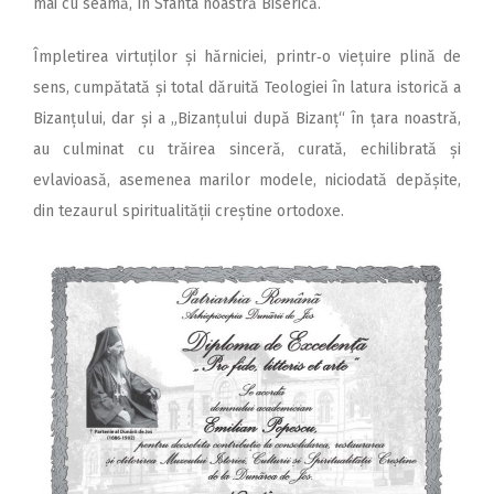
mai cu seamă, în Sfânta noastră Biserică.
Împletirea virtuților și hărniciei, printr‑o viețuire plină de
sens, cumpătată și total dăruită Teologiei în latura istorică a
Bizanțului, dar și a „Bizanțului după Bizanț“ în țara noastră,
au culminat cu trăirea sinceră, curată, echilibrată și
evlavioasă, asemenea marilor modele, niciodată depășite,
din tezaurul spiritualității creștine ortodoxe.