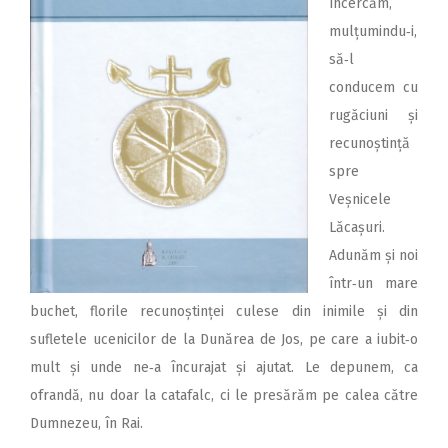
încercăm,
mul­țumindu‑i,
să‑l
conducem cu
rugăciuni și
recunoștință
spre
Veșnicele
Lăcașuri.
Adunăm și noi
într‑un mare
buchet, florile recunoștinței culese din inimile și din
sufletele ucenicilor de la Dunărea de Jos, pe care a iubit‑o
mult și unde ne‑a încurajat și ajutat. Le depunem, ca
ofrandă, nu doar la catafalc, ci le presărăm pe calea către
Dumnezeu, în Rai.