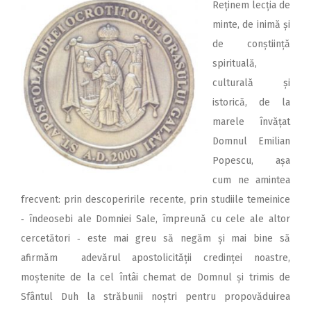
Reținem lecția de
minte, de inimă și
de conștiință
spirituală,
culturală și
istorică, de la
marele învățat
Domnul Emilian
Popescu, așa
cum ne amintea
frecvent: prin descoperirile recente, prin studiile temeinice
‑ îndeosebi ale Domniei Sale, împreună cu cele ale altor
cercetători ‑ este mai greu să negăm și mai bine să
afirmăm adevărul apostolicității credinței noastre,
moștenite de la cel întâi chemat de Domnul și trimis de
Sfântul Duh la străbunii noștri pentru propovăduirea