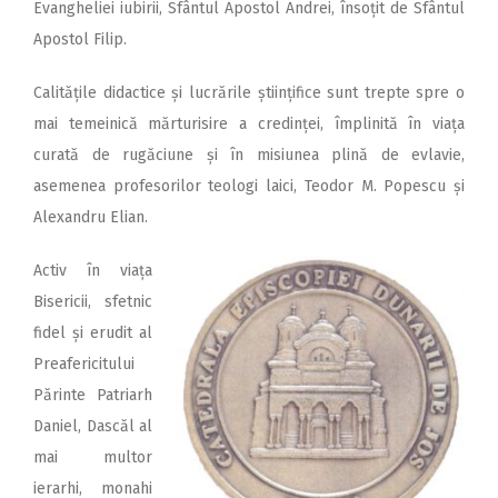
Evangheliei iubirii, Sfântul Apostol Andrei, însoțit de Sfântul
Apostol Filip.
Calitățile didactice și lucrările științifice sunt trepte spre o
mai temeinică mărturisire a credinței, împlinită în viața
curată de rugăciune și în misiunea plină de evlavie,
asemenea profesorilor teologi laici, Teodor M. Popescu și
Alexandru Elian.
Activ în viața
Bisericii, sfetnic
fidel și erudit al
Preafericitului
Părinte Patriarh
Daniel, Dascăl al
mai multor
ierarhi, monahi