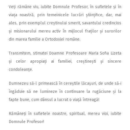
Veți rămâne viu, iubite Domnule Profesor, în sufletele și în
viața noastră, prin temeinicele lucrări științifice, dar, mai
ales, prin exemplul creștinului smerit, savantului credincios
și misionarului mereu activ în mijlocul fraților și surorilor
din marea familie a Ortodoxiei române.
Transmitem, stimatei Doam­­­ne Profesoare Maria Sofia Lizeta
și celor apropiați ai familiei, creștinești și sincere
condoleanțe.
Dumnezeu să‑l primească în cereștile lăcașuri, de unde să‑i
îngăduie să ne lumineze în continuare la rugăciune și la
fapte bune, cum dânsul a lucrat o viață întreagă!
Rămâneți în sufletele noastre, spiritual, mereu vioi, iubite
Domnule Profesor!