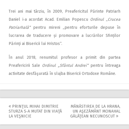
Trei ani mai târziu, în 2009, Preafericitul Părinte Patriarh
Daniel i‑a acordat Acad. Emilian Popescu
Ordinul
„
Crucea
Patriarhală“
pentru mireni „pentru eforturile depuse în
lucrarea de traducere și promovare a lucrărilor Sfinților
Părinți ai Bisericii lui Hristos“.
În anul 2018, renumitul profesor a primit din partea
Preafericirii Sale
Ordinul „Sfântul Andrei“
pentru întreaga
activitate desfăşurată în slujba Bisericii Ortodoxe Române.
PRINŢUL MIHAI DIMITRIE
MĂNĂSTIREA DE LA HRANA,
Post
STURZA S‑A MUTAT DIN VIAŢĂ
UN AŞEZĂMÂNT MONAHAL
LA VEŞNICIE
GĂLĂŢEAN NECUNOSCUT
navigation