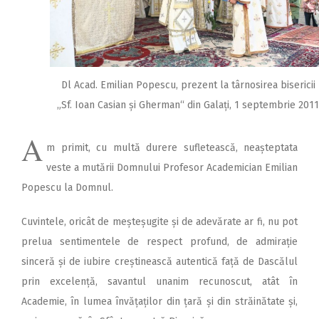
Dl Acad. Emilian Popescu, prezent la târnosirea bisericii
„Sf. Ioan Casian și Gherman“ din Galați, 1 septembrie 2011
A
m primit, cu multă durere sufletească, ne­­așteptata
veste a mu­tării Domnului Profesor Aca­demician Emilian
Popescu la Domnul.
Cuvintele, oricât de meș­te­șugite și de adevărate ar fi, nu pot
prelua sentimentele de respect profund, de admirație
sinceră și de iubire creștinească autentică față de Dascălul
prin excelență, savantul unanim recunoscut, atât în
Academie, în lumea învățaților din țară și din străinătate și,