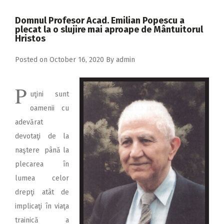
2018
Domnul Profesor Acad. Emilian Popescu a
2017
plecat la o slujire mai aproape de Μântuitorul
Hristos
2016
Posted on
October 16, 2020
By
admin
2015
2014
P
uţini sunt
2013
oamenii cu
2012
adevărat
2011
devotaţi de la
naştere până la
2010
plecarea în
2009
lumea celor
drepţi atât de
implicaţi în viaţa
trainică a