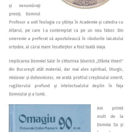
și nenumărați
preoți, Domnul
Profesor a unit Teologia cu știința în Academie și catedra cu
Altarul, pe care l‑a contemplat ca pe un nou Tabor. Din
smerenie a preferat să apostolească în rândurile laicatului
ortodox, al cărui mare însuflețitor a fost toată viața.
Implicarea Domniei Sale în ctitorirea bisericii „Sfânta Vineri“
din Bucureşti atât material, dar mai ales spiritual, liturgic,
misionar și duhovnicesc, ne arată profilul creștinului smerit,
rugătorului profund și intelectualului deplin în fața
Domnului și a lumii.
Am primit
mult de la
Domnia Sa și