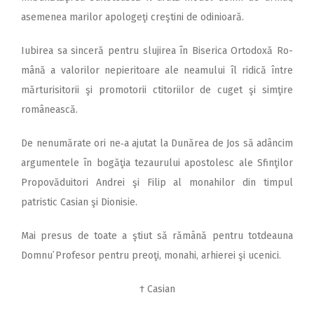
asemenea marilor apologeţi creştini de odinioară.
Iubirea sa sinceră pentru slujirea în Biserica Ortodoxă Ro­­
mână a valorilor nepieritoare ale neamului îl ridică între
mărturisitorii şi promotorii ctitoriilor de cuget şi simţire
românească.
De nenumărate ori ne‑a ajutat la Dunărea de Jos să adâncim
argumentele în bogăţia tezaurului apos­tolesc ale Sfinţilor
Propovăduitori Andrei şi Filip al monahilor din timpul
patristic Casian şi Dionisie.
Mai presus de toate a ştiut să rămână pentru tot­deauna
Domnu᾿ Profesor pentru preoţi, monahi, arhierei şi ucenici.
† Casian