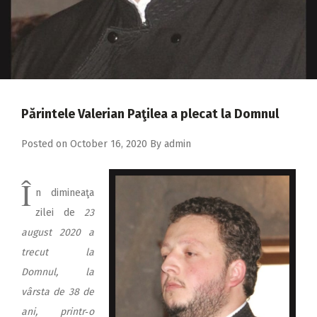
2018
2017
2016
2015
2014
Părintele Valerian Paţilea a plecat la Domnul
2013
Posted on
October 16, 2020
By
admin
2012
Î
2011
n dimineaţa
zilei de
23
2010
august 2020 a
2009
trecut la
Domnul, la
vârsta de 38 de
ani, printr‑o