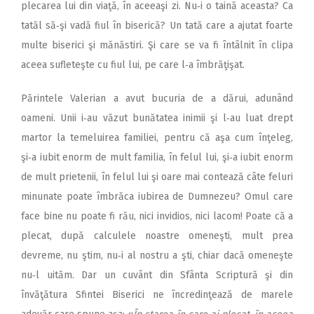
plecarea lui din viaţă, în aceeaşi zi. Nu‑i o taină aceasta? Ca
tatăl să‑şi vadă fiul în biserică? Un tată care a ajutat foarte
multe biserici şi mănăstiri. Şi care se va fi întâlnit în clipa
aceea sufleteşte cu fiul lui, pe care l‑a îmbrăţişat.
Părintele Valerian a avut bucuria de a dărui, adunând
oameni. Unii i‑au văzut bunătatea inimii şi l‑au luat drept
martor la temeluirea familiei, pentru că aşa cum înţeleg,
şi‑a iubit enorm de mult familia, în felul lui, şi‑a iubit enorm
de mult prietenii, în felul lui şi oare mai contează câte feluri
minunate poate îmbrăca iubirea de Dumnezeu? Omul care
face bine nu poate fi rău, nici invidios, nici lacom! Poate că a
plecat, după calculele noastre omeneşti, mult prea
devreme, nu ştim, nu‑i al nostru a şti, chiar dacă omeneşte
nu‑l uităm. Dar un cuvânt din Sfânta Scriptură şi din
învăţătura Sfintei Biserici ne încredinţează de marele