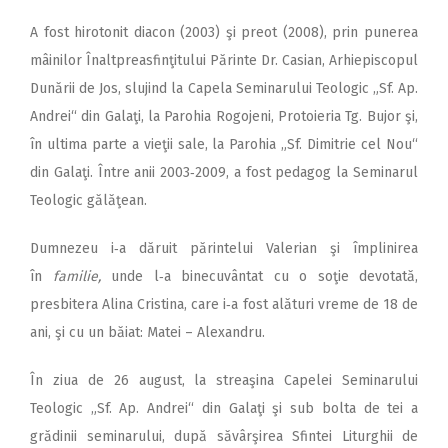
A fost hirotonit diacon (2003) şi preot (2008), prin punerea
mâinilor Înaltpreasfinţitului Părinte Dr. Casian, Arhiepiscopul
Dunării de Jos, slujind la Capela Seminarului Teologic „Sf. Ap.
Andrei“ din Galaţi, la Parohia Rogojeni, Protoieria Tg. Bujor şi,
în ultima parte a vieţii sale, la Parohia „Sf. Dimitrie cel Nou“
din Galaţi. Între anii 2003‑2009, a fost pedagog la Seminarul
Teologic gălăţean.
Dumnezeu i‑a dăruit părintelui Valerian şi împlinirea
în
familie,
unde l‑a binecuvântat cu o soţie devotată,
presbitera Alina Cristina, care i‑a fost alături vreme de 18 de
ani, şi cu un băiat: Matei – Alexandru.
În ziua de 26 august, la streaşina Capelei Seminarului
Teologic „Sf. Ap. Andrei“ din Galaţi şi sub bolta de tei a
grădinii seminarului, după săvârşirea Sfintei Liturghii de