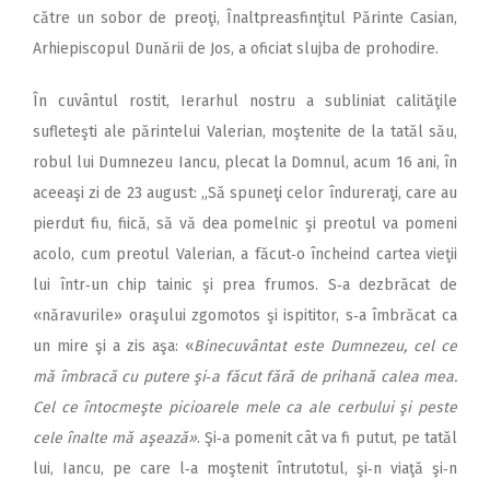
către un sobor de preoţi, Înaltpreasfinţitul Părinte Casian,
Arhiepiscopul Dunării de Jos, a oficiat slujba de prohodire.
În cuvântul rostit, Ierarhul nostru a subliniat calităţile
sufleteşti ale părintelui Valerian, moştenite de la tatăl său,
robul lui Dumnezeu Iancu, plecat la Domnul, acum 16 ani, în
aceeaşi zi de 23 august: „Să spuneţi celor îndureraţi, care au
pierdut fiu, fiică, să vă dea pomelnic şi preotul va pomeni
acolo, cum preotul Valerian, a făcut‑o încheind cartea vieţii
lui într‑un chip tainic şi prea frumos. S‑a dezbrăcat de
«năravurile» oraşului zgomotos şi ispititor, s‑a îmbrăcat ca
un mire şi a zis aşa: «
Binecuvântat este Dumnezeu, cel ce
mă îmbracă cu putere şi‑a făcut fără de prihană calea mea.
Cel ce întocmeşte picioarele mele ca ale cerbului şi peste
cele înalte mă aşează»
. Şi‑a pomenit cât va fi putut, pe tatăl
lui, Iancu, pe care l‑a moştenit întrutotul, şi‑n viaţă şi‑n