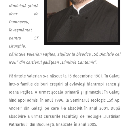
rânduială ştiută
doar de
Dumnezeu,
înveşmântat
pentru Sf.
Liturghie,
părintele Valerian Paţilea, slujitor la biserica „Sf. Dimitrie cel
Nou“ din cartierul gălăţean „Dimitrie Cantemir“.
Părintele Valerian s‑a născut la 15 decembrie 1981, în Galaţi,
într‑o familie de buni creştini şi evlavioşi filantropi, Iancu şi
Ioana Paţilea. A urmat şcoala primară şi gimnaziul în Galaţi,
fiind apoi admis, în anul 1996, la Seminarul Teologic „Sf. Ap.
Andrei“ din Galaţi, pe care l‑a absolvit în anul 2001. După
absolvire a urmat cursurile Facultăţii de Teologie „Justinian
Patriarhul“ din Bucureşti, finalizate în anul 2005.