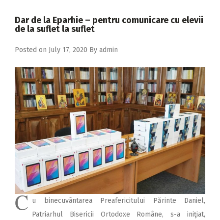
2018
Dar de la Eparhie – pentru comunicare cu elevii
2017
de la suflet la suflet
2016
Posted on
July 17, 2020
By
admin
2015
2014
2013
2012
2011
2010
2009
C
u binecuvântarea Preafericitului Părinte Daniel,
Patriarhul Bisericii Ortodoxe Române, s-a iniţiat,