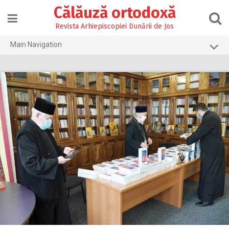
Skip
Călăuză ortodoxă
to
content
Revista Arhiepiscopiei Dunării de Jos
Main Navigation
Prima pagină
2026
2025
2024
2023
2022
2021
2020
2019