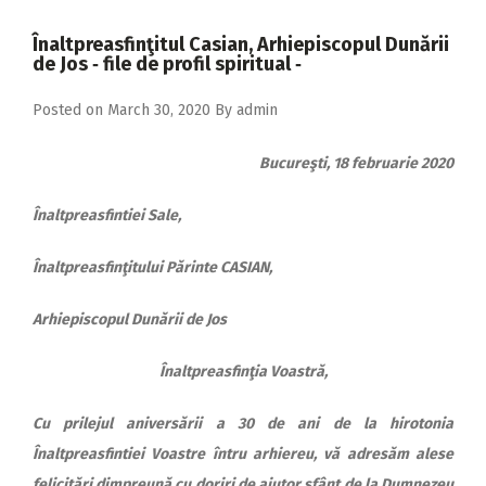
2018
Înaltpreasfinţitul Casian, Arhiepiscopul Dunării
2017
de Jos ‑ file de profil spiritual ‑
2016
Posted on
March 30, 2020
By
admin
2015
Bucureşti, 18 februarie 2020
2014
2013
Înaltpreasfintiei Sale,
2012
Înaltpreasfinţitului Părinte CASIAN,
2011
Arhiepiscopul Dunării de Jos
2010
Înaltpreasfinţia Voastră,
2009
Cu prilejul aniversării a 30 de ani de la hirotonia
Înaltpreasfintiei Voastre întru arhiereu, vă adresăm alese
felicitări dimpreună cu doriri de ajutor sfânt de la Dumnezeu