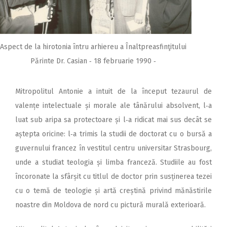
Aspect de la hirotonia întru arhiereu a Înaltpreasfinţitului
Părinte Dr. Casian ‑ 18 februarie 1990 ‑
Mitropolitul Antonie a intuit de la început tezaurul de
valențe intelectuale și morale ale tânărului absolvent, l‑a
luat sub aripa sa protectoare și l‑a ridicat mai sus decât se
aștepta oricine: l‑a trimis la studii de doctorat cu o bursă a
guvernului francez în vestitul centru universitar Strasbourg,
unde a studiat teologia și limba franceză. Studiile au fost
încoronate la sfârșit cu titlul de doctor prin susținerea tezei
cu o temă de teologie și artă creștină privind mănăstirile
noastre din Moldova de nord cu pictură murală exterioară.