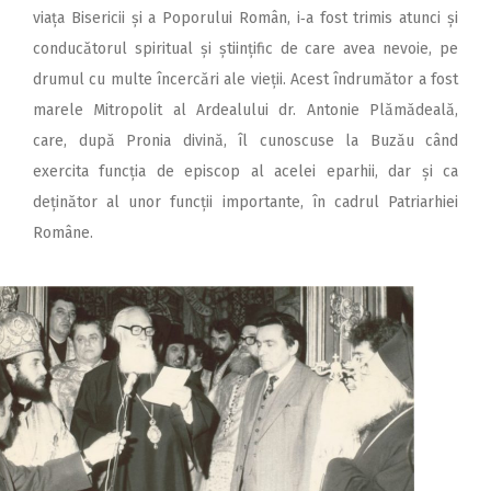
viața Bisericii și a Poporului Român, i‑a fost trimis atunci și
conducătorul spiritual și științific de care avea nevoie, pe
drumul cu multe încercări ale vieții. Acest îndrumător a fost
marele Mitropolit al Ardealului dr. Antonie Plămădeală,
care, după Pronia divină, îl cunoscuse la Buzău când
exercita funcția de episcop al acelei eparhii, dar și ca
deținător al unor funcții importante, în cadrul Patriarhiei
Române.