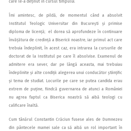
care le‑a deținut în cursul timpului.
Îmi amintesc, de pildă, de momentul când a absolvit
Institutul Teologic Universitar din București și primise
diploma de licență; el dorea să aprofundeze în continuare
învățătura de credință a Bisericii noastre, iar primul act care
trebuia îndeplinit, în acest caz, era intrarea la cursurile de
doctorat de la Institutul pe care îl absolvise. Examenul de
admitere era sever, dar pe lângă aceasta, mai trebuiau
îndeplinite și alte condiții: alegerea unui conducător științific
și tema de studiat. Locurile pe care se putea candida erau
extrem de puține, fiindcă guvernarea de atunci a României
nu agrea faptul ca Biserica noastră să aibă teologi cu
calificare înaltă.
Cum tânărul Constantin Cră­ciun fusese ales de Dumnezeu
din pântecele mamei sale ca să aibă un rol important în