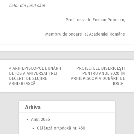
celor din jurul său!
Prof. univ. dr. Emilian Popescu,
Membru de onoare al Academiei Române
ARHIEPISCOPUL DUNĂRII
PROIECTELE BISERICEŞTI
Post
DE JOS A ANIVERSAT TREI
PENTRU ANUL 2020 ÎN
DECENII DE SLUJIRE
ARHIEPISCOPIA DUNĂRII DE
navigation
ARHIEREASCĂ
JOS
Arhiva
Anul 2026
Călăuză ortodoxă nr. 450