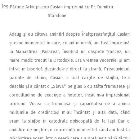
ÎPS Părinte Arhiepiscop Casian împreună cu Pr. Dumitru
Stăniloae
Adaug și eu câteva amintiri despre Înaltpreasfințitul Casian
și evoc momentul în care, cu ani în urmă, am fost împreună
la Mănăstirea „Pasărea“, însoțind un oaspete francez, un
mare medic trecut la Ortodoxie. Era vremea vecerniei și am
intrat în biserică ducându‑ne direct la strană. Preacuviosul
părinte de atunci, Casian, a luat cărțile de slujbă, le‑a
deschis și a cântat o „Slavă“ pe glas 5 cu atâta frumusețe și
corectitudine de execuție a notelor, încât m‑a impresionat
profund. Vocea sa frumoasă și capacitatea de a anima
mulțimile de credincioși m‑au încântat și altă dată, când
eram la slujbe în catedrala episcopală de la Iași. Dar o
amintire de neșters o reprezintă momentul când am fost la
Mănăstirea Adam, într‑o seară care s‑a prelungit până târziu