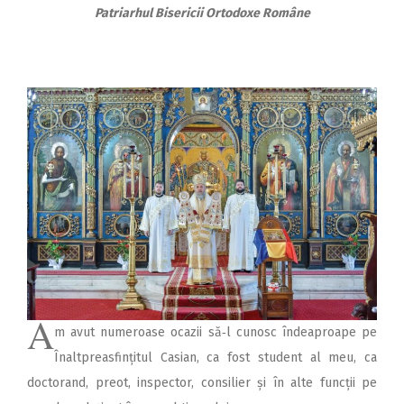
Patriarhul Bisericii Ortodoxe Române
A
m avut numeroase ocazii să‑l cunosc îndea­proape pe
Înalt­prea­sfințitul Casian, ca fost student al meu, ca
doctorand, preot, inspector, consilier și în alte funcții pe