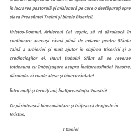
în lucrarea pastorală şi misionară pe care o desfăşuraţi spre
slava Preasfintei Treimi şi binele Bisericii.
Hristos‑Domnul, Arhiereul Cel veşnic, să vă dăruiască în
continuare aceeaşi râvnă plină de evlavie pentru Sfânta
Taină a arhieriei şi mult ajutor în slujirea Bisericii şi a
credincioşilor ei. Harul Duhului Sfânt să se reverse
totdeauna cu îmbelşugare asupra Înaltpreasfintiei Voastre,
dăruindu‑vă roade alese şi binecuvântate!
Întru mulţi şi fericiţi ani, Înaltpreasfinţia Voastră!
Cu părintească binecuvântare şi frăţească dragoste în
Hristos,
† Daniel