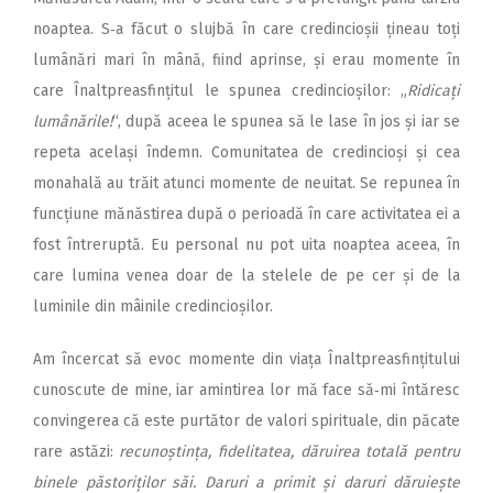
noaptea. S‑a făcut o slujbă în care credincioșii țineau toți
lumânări mari în mână, fiind aprinse, și erau momente în
care Înaltpreasfințitul le spunea credincioșilor: „
Ridicați
lumânările!
“, după aceea le spunea să le lase în jos și iar se
repeta același îndemn. Comunitatea de credincioși și cea
monahală au trăit atunci momente de neuitat. Se repunea în
funcțiune mănăstirea după o perioadă în care activitatea ei a
fost întreruptă. Eu personal nu pot uita noaptea aceea, în
care lumina venea doar de la stelele de pe cer și de la
luminile din mâinile credincioșilor.
Am încercat să evoc mo­mente din viața Înalt­prea­sfin­țitului
cunoscute de mine, iar amintirea lor mă face să‑mi întăresc
convingerea că este purtător de valori spirituale, din păcate
rare astăzi:
recunoștința, fidelitatea, dăruirea totală pentru
binele păstoriților săi. Daruri a primit și daruri dăruiește