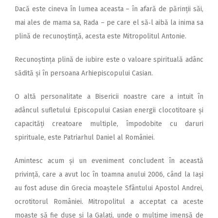
Dacă este cineva în lumea aceasta – în afară de părinții săi,
mai ales de mama sa, Rada – pe care el să‑l aibă la inima sa
plină de recunoștință, acesta este Mitropolitul Antonie.
Recunoștința plină de iubire este o valoare spirituală adânc
sădită și în persoana Arhiepis­copului Casian.
O altă personalitate a Bisericii noastre care a intuit în
adâncul sufletului Episcopului Casian energii clocotitoare și
capacități creatoare multiple, împodobite cu daruri
spirituale, este Patriarhul Daniel al României.
Amintesc acum și un eveniment concludent în această
privință, care a avut loc în toamna anului 2006, când la Iași
au fost aduse din Grecia moaștele Sfântului Apostol Andrei,
ocrotitorul României. Mitropolitul a acceptat ca aceste
moaște să fie duse și la Galați, unde o mulțime imensă de