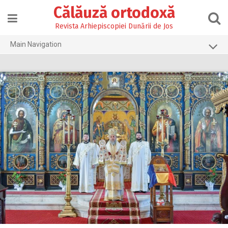
Skip
Călăuză ortodoxă
to
content
Revista Arhiepiscopiei Dunării de Jos
Main Navigation
Prima pagină
2026
2025
2024
2023
2022
2021
2020
2019