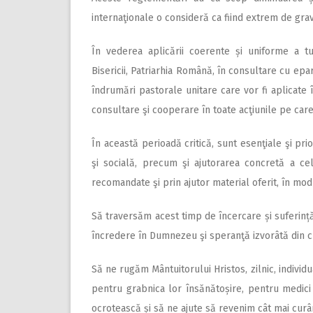
internaţionale o consideră ca fiind extrem de gra
În vederea aplicării coerente și uniforme a tu
Bisericii, Patriarhia Română, în consultare cu epar
îndrumări pastorale unitare care vor fi aplicat
consultare şi cooperare în toate acţiunile pe car
În această perioadă critică, sunt esenţiale şi pr
şi socială, precum şi ajutorarea concretă a celo
recomandate şi prin ajutor material oferit, în mod
Să traversăm acest timp de încercare și suferință
încredere în Dumnezeu şi speranţă izvorâtă din c
Să ne rugăm Mântuitorului Hristos, zilnic, individu
pentru grabnica lor însănătoșire, pentru medici 
ocrotească și să ne ajute să revenim cât mai curând