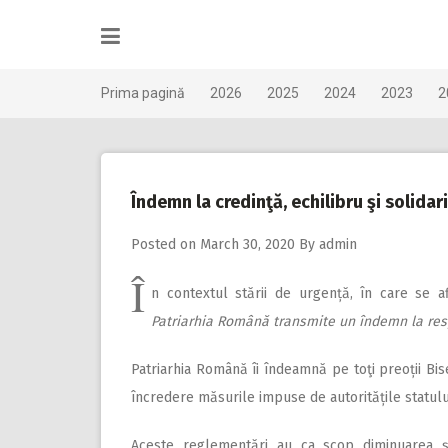
Skip
to
content
Prima pagină
2026
2025
2024
2023
2
Îndemn la credinţă, echilibru şi solidar
Posted on
March 30, 2020
By
admin
Î
n contextul stării de ur­gență, în care se 
Patriarhia Română transmite un îndemn la respo
Patriarhia Română îi îndeamnă pe toţi preoții Bis
încredere măsurile impuse de autoritățile statului,
Aceste reglementări au ca scop diminuarea și