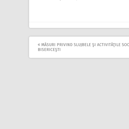
MĂSURI PRIVIND SLUJBELE ŞI ACTIVITĂŢILE SO
Post
BISERICEŞTI
navigation