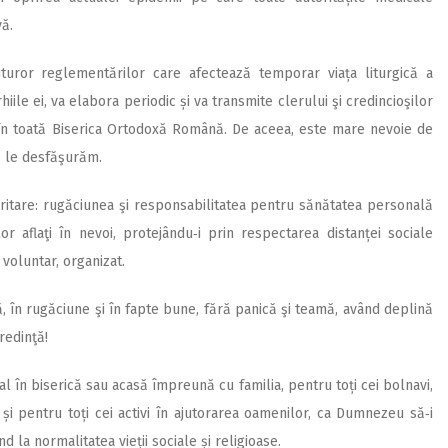
vă.
turor reglementărilor care afectează temporar viața liturgică a
hiile ei, va elabora periodic și va transmite clerului şi credincioşilor
e în toată Biserica Ortodoxă Română. De aceea, este mare nevoie de
e le desfăşurăm.
ioritare: rugăciunea şi responsabilitatea pentru sănătatea personală
r aflaţi în nevoi, protejându‑i prin respectarea distanței sociale
 voluntar, organizat.
, în rugăciune şi în fapte bune, fără panică şi teamă, având deplină
redinţă!
al în biserică sau acasă împreună cu familia, pentru toți cei bolnavi,
și pentru toți cei activi în ajutorarea oamenilor, ca Dumnezeu să‑i
 la normalitatea vieții sociale și religioase.