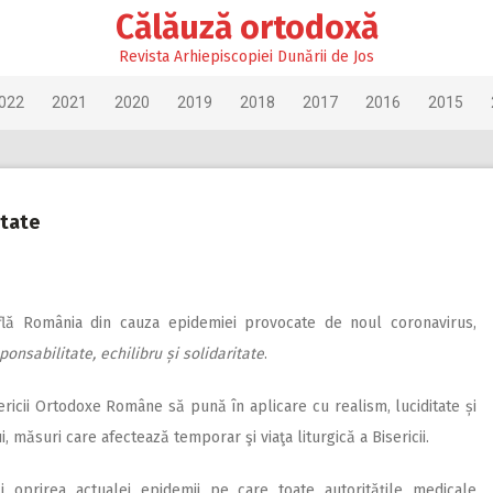
Călăuză ortodoxă
Revista Arhiepiscopiei Dunării de Jos
022
2021
2020
2019
2018
2017
2016
2015
itate
află România din cauza epidemiei provocate de noul coronavirus,
nsabilitate, echilibru și solidaritate
.
ericii Ortodoxe Române să pună în aplicare cu realism, luciditate și
 măsuri care afectează temporar şi viaţa liturgică a Bisericii.
 oprirea actualei epidemii pe care toate autoritățile medicale