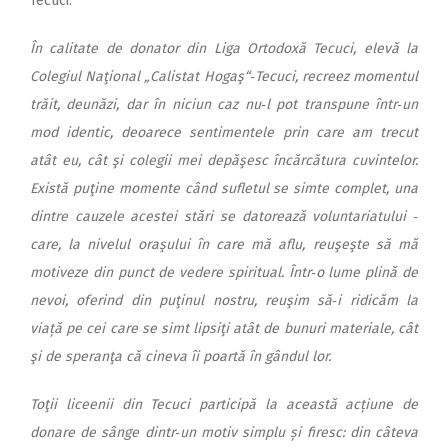
Tecuci.
În calitate de donator din Liga Ortodoxă Tecuci, elevă la
Colegiul Naţional „Calistat Hogaş“‑Tecuci, recreez momentul
trăit, deunăzi, dar în niciun caz nu‑l pot transpune într‑un
mod identic, deoarece sentimentele prin care am trecut
atât eu, cât şi colegii mei depăşesc încărcătura cuvintelor.
Există puţine momente când sufletul se simte complet, una
dintre cauzele acestei stări se datorează voluntariatului ‑
care, la nivelul oraşului în care mă aflu, reuşeşte să mă
motiveze din punct de vedere spiritual. Într‑o lume plină de
nevoi, oferind din puţinul nostru, reuşim să‑i ridicăm la
viață pe
cei care se simt lipsiţi atât de bunuri materiale, cât
şi de speranţa că cineva îi poartă în gândul lor.
Toţii liceenii din Tecuci participă la această acțiune de
donare de sânge dintr‑un motiv simplu și firesc: din câteva