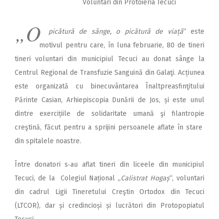
Voluntari din Protoieria Tecuci
„O
picătură de sânge, o picătură de viață
“ este
motivul pentru care, în luna februarie, 80 de tineri
tineri voluntari din municipiul Tecuci au donat sânge la
Centrul Regional de Transfuzie Sanguină din Galaţi. Acțiunea
este organizată cu binecuvântarea Înaltpreasfinţitului
Părinte Casian, Arhiepiscopia Dunării de Jos, și este unul
dintre exercițiile de solidaritate umană şi filantropie
creştină, făcut pentru a sprijini persoanele aflate în stare
din spitalele noastre.
Între donatori s‑au aflat tineri din liceele din municipiul
Tecuci, de la Colegiul Național „
Calistrat Hogaș
“, voluntari
din cadrul Ligii Tineretului Creştin Ortodox din Tecuci
(LTCOR), dar și credincioși și lucrători din Protopopiatul