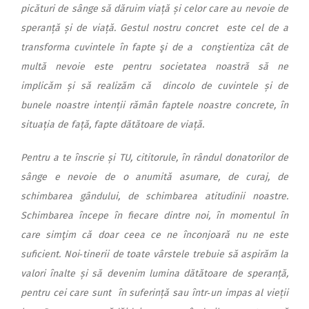
picături de sânge să dăruim viață și celor care au nevoie de
speranță și de viață. Gestul nostru concret este cel de a
transforma cuvintele în fapte şi de a conştientiza cât de
multă nevoie este pentru societatea noastră să ne
implicăm și să realizăm că dincolo de cuvintele și de
bunele noastre intenții rămân faptele noastre concrete, în
situația de față, fapte dătătoare de viață.
Pentru a te înscrie și TU, cititorule, în rândul donatorilor de
sânge e nevoie de o anumită asumare, de curaj, de
schimbarea gândului, de schimbarea atitudinii noastre.
Schimbarea începe în fiecare dintre noi, în momentul în
care simţim că doar ceea ce ne înconjoară nu ne este
suficient. Noi‑tinerii de toate vârstele trebuie să aspirăm la
valori înalte și să devenim lumina dătătoare de speranță,
pentru cei care sunt în suferință sau într‑un impas al vieții