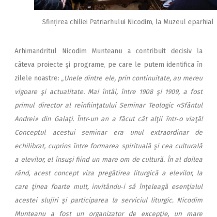
Sfințirea chiliei Patriarhului Nicodim, la Muzeul eparhial
Arhimandritul Nicodim Mun­t­eanu a contribuit decisiv la
câteva proiecte şi programe, pe care le putem identifica în
zilele noastre:
„Unele dintre ele, prin continuitate, au mereu
vigoare şi actualitate. Mai întâi, între 1908 şi 1909, a fost
primul director al reînfiinţatului Seminar Teologic «Sfântul
Andrei» din Galaţi. Într‑un an a făcut cât alţii într‑o viaţă!
Conceptul acestui seminar era unul extraordinar de
echilibrat, cuprins între formarea spirituală şi cea culturală
a elevilor, el însuşi fiind un mare om de cultură. În al doilea
rând, acest concept viza pregătirea liturgică a elevilor, la
care ţinea foarte mult, invitându‑i să înţeleagă esenţialul
acestei slujiri şi participarea la serviciul liturgic. Nicodim
Munteanu a fost un organizator de excepţie, un mare