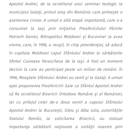
Apostol Andrei, de la ocrotitorul unui seminar teologic la
municipiul Galaţi, primul oraş din România care primeşte o
asemenea cinste. A urmat o altă etapă importantă, care s‑a
consumat la Iaşi, prin iniţiativa Preafericitului Părinte
Patriarh Daniel, Mitropolitul Moldovei şi Bucovinei la acea
vreme, care, în 1996, a reuşit, în chip providenţial, să aducă
în capitala Moldovei capul Sfântului Andrei la sărbătorile
Sfintei Cuvioase Parascheva de la Iaşi. A fost un moment
decisiv la care au participat peste un milion de români. În
1996, Moaştele Sfântului Andrei au venit şi la Galaţi. A urmat
apoi propunerea Preafericirii Sale ca Sfântul Apostol Andrei
să fie ocrotitorul Bisericii Ortodoxe Române şi al României,
iar cu prilejul celei de‑a doua veniri a capului Sfântului
Apostol Andrei la Bucureşti, Sibiu şi Alba Iulia, autorităţile
Statului Român, la solicitarea Bisericii, au statuat
importanţa sărbătorii naţionale a unităţii noastre prin