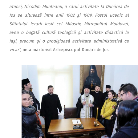
atunci, Nicodim Munteanu, a cărui activitate la Dunărea de
Jos se situează între anii 1902 şi 1909. Fostul ucenic al
Sfântului Ierarh Iosif cel Milostiv, Mitropolitul Moldovei,
avea o bogată cultură teologică şi activitate didactică la
Iaşi, precum şi o prodigioasă activitate administrativă ca
vicar“,
ne‑a mărturisit Arhiepiscopul Dunării de Jos.