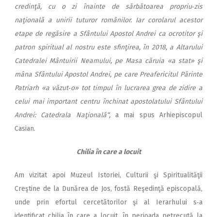
credinţă, cu o zi înainte de sărbătoarea propriu‑zis
naţională a unirii tuturor românilor. Iar corolarul acestor
etape de regăsire a Sfântului Apostol Andrei ca ocrotitor şi
patron spiritual al nostru este sfinţirea, în 2018, a Altarului
Catedralei Mântuirii Neamului, pe Masa căruia «a stat» şi
mâna Sfântului Apostol Andrei, pe care Preafericitul Părinte
Patriarh «a văzut‑o» tot timpul în lucrarea grea de zidire a
celui mai important centru închinat apostolatului Sfântului
Andrei: Catedrala Naţională“,
a mai spus Arhiepis­copul
Casian.
Chilia în care a locuit
Am vizitat apoi Muzeul Istoriei, Culturii şi Spiritualităţii
Creştine de la Dunărea de Jos, fostă Reşedinţă episcopală,
unde prin efortul cercetătorilor şi al Ierarhului s‑a
identificat chilia în care a locuit, în perioada petrecută la