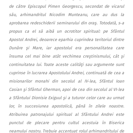
de către Episcopul Pimen Georgescu, secondat de vicarul
său, arhimandritul Nicodim Munteanu, care au dus la
aprobarea redeschiderii seminarului din oraş. Totodată, s‑a
propus ca el să aibă un ocrotitor spiritual: pe Sfântul
Apostol Andrei, deoarece eparhia cuprindea teritoriul dintre
Dunăre şi Mare, iar apostolul era personalitatea care
însuma cel mai bine atât vechimea creştinismului, cât şi
continuitatea lui. Toate aceste calităţi sau argumente sunt
cuprinse în lucrarea Apostolului Andrei, continuată de cea a
misionarilor monahi din secolul al IV‑lea, Sfântul Ioan
Casian şi Sfântul Gherman, apoi de cea din secolul al VI‑lea
a Sfântului Dionisie Exiguul şi a tuturor celor care au urmat
lor, în succesiunea apostolică, până în zilele noastre.
Atribuirea patronajului spiritual al Sfântului Andrei este
punctul de plecare pentru cultul acestuia în Biserica
neamului nostru. Trebuie accentuat rolul arhimandritului de