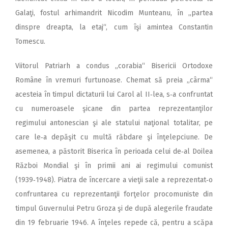
Galaţi, fostul arhimandrit Nicodim Munteanu, în „partea
dinspre dreapta, la etaj“, cum îşi amintea Constantin
Tomescu.
Viitorul Patriarh a condus „corabia“ Bisericii Ortodoxe
Române în vremuri furtunoase. Chemat să preia „cârma“
acesteia în timpul dictaturii lui Carol al II‑lea, s‑a confruntat
cu numeroasele şicane din partea reprezentanţilor
regimului antonescian şi ale statului naţional totalitar, pe
care le‑a depăşit cu multă răbdare şi înţelepciune. De
asemenea, a păstorit Biserica în perioada celui de‑al Doilea
Război Mondial şi în primii ani ai regimului comunist
(1939‑1948). Piatra de încercare a vieţii sale a reprezentat‑o
confruntarea cu reprezentanţii forţelor procomuniste din
timpul Guvernului Petru Groza şi de după alegerile fraudate
din 19 februarie 1946. A înţeles repede că, pentru a scăpa