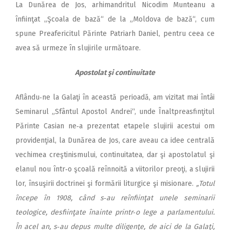
La Dunărea de Jos, arhimandritul Nicodim Munteanu a
înfiinţat „Şcoala de bază“ de la „Moldova de bază“, cum
spune Preafericitul Părinte Patriarh Daniel, pentru ceea ce
avea să urmeze în slujirile următoare.
Apostolat şi continuitate
Aflându‑ne la Galaţi în această perioadă, am vizitat mai întâi
Seminarul „Sfântul Apostol Andrei“, unde Înaltpreasfinţitul
Părinte Casian ne‑a prezentat etapele slujirii acestui om
providenţial, la Dunărea de Jos, care aveau ca idee centrală
vechimea creştinismului, continuitatea, dar şi apostolatul şi
elanul nou într‑o şcoală reînnoită a viitorilor preoţi, a slujirii
lor, însuşirii doctrinei şi formării liturgice şi misionare.
„Totul
începe în 1908, când s‑au reînfiinţat unele seminarii
teologice, desfiinţate înainte printr‑o lege a parlamentului.
În acel an, s‑au depus multe diligenţe, de aici de la Galaţi,