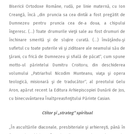
Bisericii Ortodoxe Române, rudă, pe linie maternă, cu Ion
Creangă, încă „din pruncia sa cea dintâi a fost pregătit de
Dumnezeu pentru pruncia cea de‑a doua, a chipului
îngeresc. (…) Toate drumurile vieţii sale au fost drumuri de
închinare smerită şi de slujire curată. (…) învăţându‑şi
sufletul cu toate puterile vii şi ziditoare ale neamului său de
ţărani, cu frică de Dumnezeu şi sfială de păcat“, cum spune
motto‑ul părintelui Dumitru Croitoru, din deschiderea
volumului „Patriarhul Nicodim Munteanu, viaţa şi opera
teologică, misionară şi de traducător“, al preotului Gelu
Aron, apărut recent la Editura Arhiepiscopiei Dunării de Jos,
cu binecuvântarea Înaltpreasfinţitului Părinte Casian.
Ctitor şi „strateg“ spiritual
„În ascultările diaconale, pres­biteriale şi arhiereşti, până în