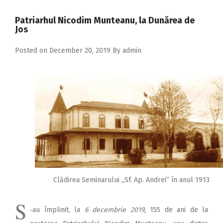
2018
Patriarhul Nicodim Munteanu, la Dunărea de
2017
Jos
2016
Posted on
December 20, 2019
By
admin
2015
2014
2013
2012
2011
2010
2009
Clădirea Seminarului „Sf. Ap. Andrei“ în anul 1913
S
‑au împlinit, la
6 decembrie 2019,
155 de ani de la