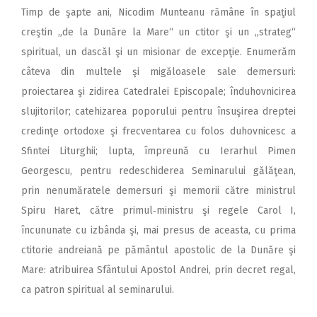
Timp de şapte ani, Nicodim Munteanu rămâne în spaţiul
creştin „de la Dunăre la Mare“ un ctitor şi un „strateg“
spiritual, un dascăl şi un misionar de excepţie. Enumerăm
câteva din multele şi migăloasele sale demersuri:
proiectarea şi zidirea Catedralei Episcopale; înduhovnicirea
slujitorilor; catehizarea poporului pentru însuşirea dreptei
credinţe ortodoxe şi frecventarea cu folos duhovnicesc a
Sfintei Liturghii; lupta, împreună cu Ierarhul Pimen
Georgescu, pentru redeschiderea Seminarului gălăţean,
prin nenumăratele demersuri şi memorii către ministrul
Spiru Haret, către primul‑ministru şi regele Carol I,
încununate cu izbânda şi, mai presus de aceasta, cu prima
ctitorie andreiană pe pământul apostolic de la Dunăre şi
Mare: atribuirea Sfântului Apostol Andrei, prin decret regal,
ca patron spiritual al seminarului.