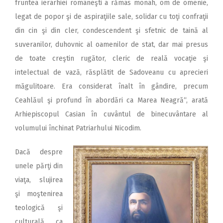
fruntea ierarhiei româneşti a rămas monah, om de omenie,
legat de popor şi de aspiraţiile sale, solidar cu toţi confraţii
din cin şi din cler, condescendent şi sfetnic de taină al
suveranilor, duhovnic al oamenilor de stat, dar mai presus
de toate creştin rugător, cleric de reală vocaţie şi
intelectual de vază, răsplătit de Sadoveanu cu aprecieri
măgulitoare. Era considerat înalt în gândire, precum
Ceahlăul şi profund în abordări ca Marea Neagră“, arată
Arhiepiscopul Casian în cuvântul de binecuvântare al
volumului închinat Patriarhului Nicodim.
Dacă despre
unele părţi din
viaţa, slujirea
şi moştenirea
teologică şi
culturală ca