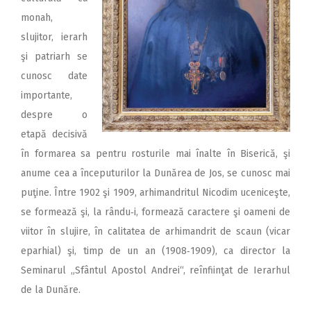
monah,
slujitor, ierarh
şi patriarh se
cunosc date
importante,
despre o
etapă decisivă
în formarea sa pentru rosturile mai înalte în Biserică, şi
anume cea a începuturilor la Dunărea de Jos, se cunosc mai
puţine. Între 1902 şi 1909, arhimandritul Nicodim uceniceşte,
se formează şi, la rându‑i, formează caractere şi oameni de
viitor în slujire, în calitatea de arhimandrit de scaun (vicar
eparhial) şi, timp de un an (1908‑1909), ca director la
Seminarul „Sfântul Apostol Andrei“, reînfiinţat de Ierarhul
de la Dunăre.