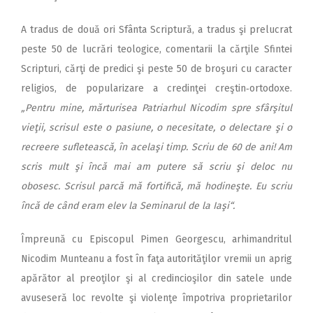
A tradus de două ori Sfânta Scriptură, a tradus şi prelucrat
peste 50 de lucrări teologice, comentarii la cărţile Sfintei
Scripturi, cărţi de predici şi peste 50 de broşuri cu caracter
religios, de popularizare a credinţei creştin‑ortodoxe.
„Pentru mine, mărturisea Patriarhul Nicodim spre sfârşitul
vieţii, scrisul este o pasiune, o necesitate, o delectare şi o
recreere sufletească, în acelaşi timp. Scriu de 60 de ani! Am
scris mult şi încă mai am putere să scriu şi deloc nu
obosesc. Scrisul parcă mă fortifică, mă hodineşte. Eu scriu
încă de când eram elev la Seminarul de la Iaşi“.
Împreună cu Episcopul Pimen Georgescu, arhimandritul
Nicodim Munteanu a fost în faţa autorităţilor vremii un aprig
apă­rător al preoţilor şi al credincioşilor din satele unde
avuseseră loc revolte şi violenţe împotriva proprietarilor