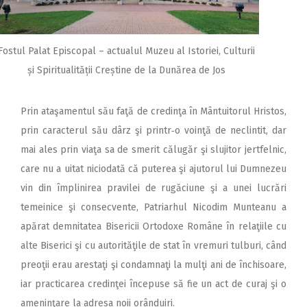
Fostul Palat Episcopal – actualul Muzeu al Istoriei, Culturii
și Spiritualității Creștine de la Dunărea de Jos
Prin ataşamentul său faţă de credinţa în Mântuitorul Hristos,
prin caracterul său dârz şi printr‑o voinţă de neclintit, dar
mai ales prin viaţa sa de smerit călugăr şi slujitor jertfelnic,
care nu a uitat niciodată că puterea şi ajutorul lui Dumnezeu
vin din împlinirea pravilei de rugăciune şi a unei lucrări
temeinice şi consecvente, Patriarhul Nicodim Munteanu a
apărat demnitatea Bisericii Ortodoxe Române în relaţiile cu
alte Biserici şi cu autorităţile de stat în vremuri tulburi, când
preoţii erau arestaţi şi condamnaţi la mulţi ani de închisoare,
iar practicarea credinţei începuse să fie un act de curaj şi o
ameninţare la adresa noii orânduiri.