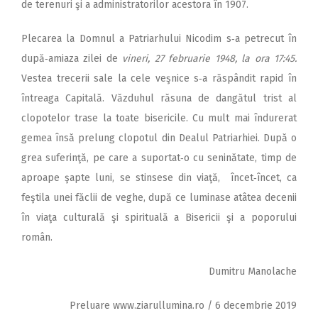
de terenuri şi a administratorilor acestora în 1907.
Plecarea la Domnul a Patriarhului Nicodim s‑a petrecut în
după‑amiaza zilei de
vineri, 27 februarie 1948, la ora 17:45.
Vestea trecerii sale la cele veşnice s‑a răspândit rapid în
întreaga Capitală. Văzduhul răsuna de dangătul trist al
clopotelor trase la toate bisericile. Cu mult mai îndurerat
gemea însă prelung clopotul din Dealul Patriarhiei. După o
grea suferinţă, pe care a suportat‑o cu seninătate, timp de
aproape şapte luni, se stinsese din viaţă, încet‑încet, ca
feştila unei făclii de veghe, după ce luminase atâtea decenii
în viaţa culturală şi spirituală a Bisericii şi a poporului
român.
Dumitru Manolache
Preluare www.ziarullumina.ro / 6 decembrie 2019