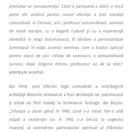
promotor al transparenţei. Când o persoană a dosit o mică
parte din zahărul pentru ceaiul elevilor, a fost imediat
concediată. A chemat, aici, profesori extraordinari, oameni
de reală vocaţie, cu o bogată cultură şi cu o experienţă
dovedită în viaţa bisericească. El rămâne o personalitate
luminoasă în viaţa acestui seminar, care a tradus special
pentru elevii de aici «Viaţa de seminar», o extraordinară
lucrare, după Grigorie Petrov, profesorul lui de la Kiev“,
aminteşte ierarhul.
Din 1948, prin efectul legii comuniste a restrângerii
activităţii Bisericii, seminarul a fost de­sfiinţat, iar patrimoniul
şi elevii au fost mutaţi la Seminarul Teologic din Buzău.
„Situaţia a durat până în 1990, când s‑a intrat într‑o altă
etapă a existenţei lui. În 1992, s‑a trecut, la sugestia
noastră, la extinderea patronajului spiritual al Sfântului